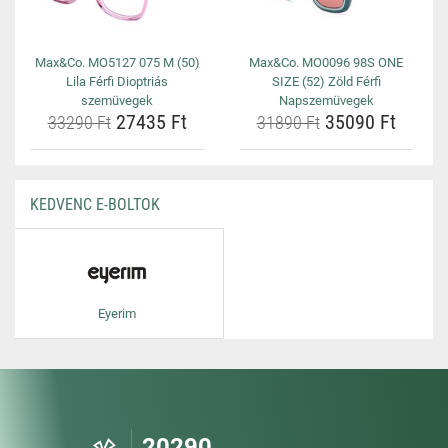
Max&Co. MO5127 075 M (50)
Max&Co. MO0096 98S ONE
Lila Férfi Dioptriás
SIZE (52) Zöld Férfi
szemüvegek
Napszemüvegek
27435 Ft
35090 Ft
33290 Ft
31890 Ft
KEDVENC E-BOLTOK
Eyerim
20290