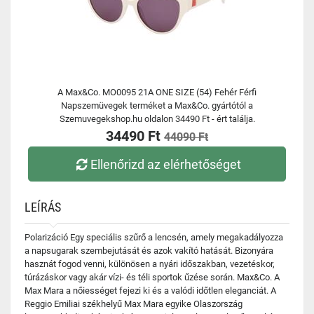
A Max&Co. MO0095 21A ONE SIZE (54) Fehér Férfi
Napszemüvegek terméket a Max&Co. gyártótól a
Szemuvegekshop.hu oldalon 34490 Ft - ért találja.
34490 Ft
44090 Ft
Ellenőrizd az elérhetőséget
LEÍRÁS
Polarizáció Egy speciális szűrő a lencsén, amely megakadályozza
a napsugarak szembejutását és azok vakító hatását. Bizonyára
hasznát fogod venni, különösen a nyári időszakban, vezetéskor,
túrázáskor vagy akár vízi- és téli sportok űzése során. Max&Co. A
Max Mara a nőiességet fejezi ki és a valódi időtlen eleganciát. A
Reggio Emiliai székhelyű Max Mara egyike Olaszország