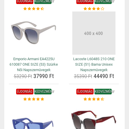
ÚJDONSÁG
KEDVEZMÉNY
ÚJDONSÁG
KEDVEZMÉNY
Emporio Armani EA4225U
Lacoste L6048S 210 ONE
610087 ONE SIZE (53) Szürke
SIZE (51) Barna Unisex
Női Napszemüvegek
Napszemüvegek
37990 Ft
44490 Ft
53290 Ft
35390 Ft
ÚJDONSÁG
KEDVEZMÉNY
ÚJDONSÁG
KEDVEZMÉNY