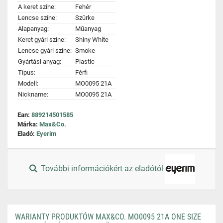
A keret színe:
Fehér
Lencse színe:
Szürke
Alapanyag:
Műanyag
Keret gyári színe:
Shiny White
Lencse gyári színe:
Smoke
Gyártási anyag:
Plastic
Típus:
Férfi
Modell:
MO0095 21A
Nickname:
MO0095 21A
Ean:
889214501585
Márka:
Max&Co.
Eladó:
Eyerim
További információkért az eladótól
WARIANTY PRODUKTÓW MAX&CO. MO0095 21A ONE SIZE