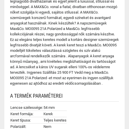
legnagyobb divatházainak és egyet jelent a luxussal, stílussal és
minőséggel. A MAX&Co. vonal a fiatal, divatban otthonosan mozgó
nőket szolgálja ki egyedi, sajátos stílussal. A MAX&Co.
szemüvegek korszerű formákat, egyedi színeket és avantgard
anyagokat használnak. Kinek készültek? A napszemüvegek
Max&Co. MO0095 21A Polarized a Max&Co. legfrissebb
kollekciójának részei, nagy gondossággal nők számára készítve.
Ez az elegáns teljes keretes modell a kortárs designer szemüvegek
legfrissebb divatját követi. A kerek keret teszi a Max&Co. MO0095
modelljét tökéletes választássá szögletes és szív alakú
arcformával rendelkezők számára . Alapanyagok A keret anyaga
könnyű műanyag , ami kivételes megbízhatóságot és tartósságot
ad. A lencséket a káros UV sugarak elleni 100%-os védelemre
tervezték. Ingyenes Szállítás 25 900 FT Vedd meg a Max&Co.
MO0095 21A Polarized -et most az eyerimen és ingyen szállítjuk
egyenesen az ajtódhoz az eredeti védőcsomagolásában .
A TERMÉK PARAMÉTEREI
Lencse szélessége:
54 mm
Keret formája:
Kerek
Keret típusa:
Teljes keretes
Polarizált:
Nem