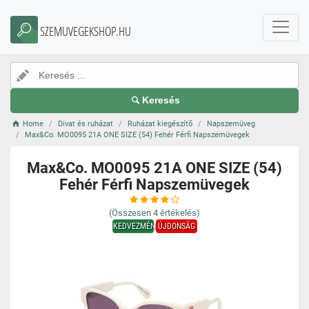
SZEMUVEGEKSHOP.HU
Keresés
Home
Divat és ruházat
Ruházat kiegészítő
Napszemüveg
Max&Co. MO0095 21A ONE SIZE (54) Fehér Férfi Napszemüvegek
Max&Co. MO0095 21A ONE SIZE (54)
Fehér Férfi Napszemüvegek
(Összesen
4
értékelés)
KEDVEZMÉNY
ÚJDONSÁG