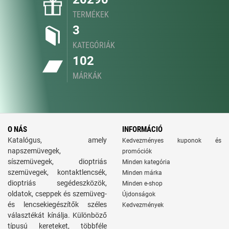
TERMÉKEK
3
KATEGÓRIÁK
102
MÁRKÁK
O NÁS
INFORMÁCIÓ
Katalógus, amely
Kedvezményes kuponok és
napszemüvegek,
promóciók
síszemüvegek, dioptriás
Minden kategória
szemüvegek, kontaktlencsék,
Minden márka
dioptriás segédeszközök,
Minden e-shop
oldatok, cseppek és szemüveg-
Újdonságok
és lencsekiegészítők széles
Kedvezmények
választékát kínálja. Különböző
típusú kereteket, többféle