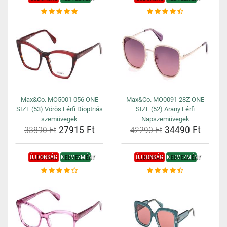
Max&Co. MO5001 056 ONE
Max&Co. MO0091 28Z ONE
SIZE (53) Vörös Férfi Dioptriás
SIZE (52) Arany Férfi
szemüvegek
Napszemüvegek
27915 Ft
34490 Ft
33890 Ft
42290 Ft
ÚJDONSÁG
KEDVEZMÉNY
ÚJDONSÁG
KEDVEZMÉNY