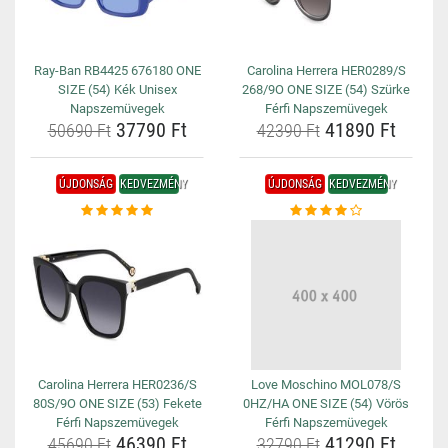
Ray-Ban RB4425 676180 ONE
Carolina Herrera HER0289/S
SIZE (54) Kék Unisex
268/9O ONE SIZE (54) Szürke
Napszemüvegek
Férfi Napszemüvegek
37790 Ft
41890 Ft
50690 Ft
42390 Ft
ÚJDONSÁG
KEDVEZMÉNY
ÚJDONSÁG
KEDVEZMÉNY
Carolina Herrera HER0236/S
Love Moschino MOL078/S
80S/9O ONE SIZE (53) Fekete
0HZ/HA ONE SIZE (54) Vörös
Férfi Napszemüvegek
Férfi Napszemüvegek
46390 Ft
41290 Ft
45690 Ft
32790 Ft