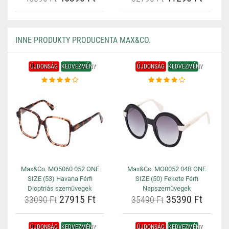
INNE PRODUKTY PRODUCENTA MAX&CO.
ÚJDONSÁG
KEDVEZMÉNY
ÚJDONSÁG
KEDVEZMÉNY
Max&Co. MO5060 052 ONE
Max&Co. MO0052 04B ONE
SIZE (53) Havana Férfi
SIZE (50) Fekete Férfi
Dioptriás szemüvegek
Napszemüvegek
27915 Ft
35390 Ft
33090 Ft
35490 Ft
ÚJDONSÁG
KEDVEZMÉNY
ÚJDONSÁG
KEDVEZMÉNY