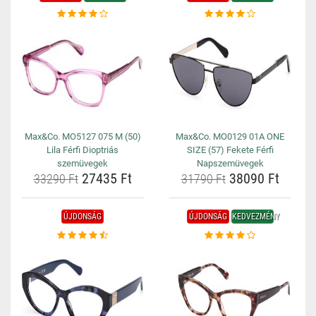
Max&Co. MO5127 075 M (50)
Max&Co. MO0129 01A ONE
Lila Férfi Dioptriás
SIZE (57) Fekete Férfi
szemüvegek
Napszemüvegek
27435 Ft
38090 Ft
33290 Ft
31790 Ft
ÚJDONSÁG
ÚJDONSÁG
KEDVEZMÉNY