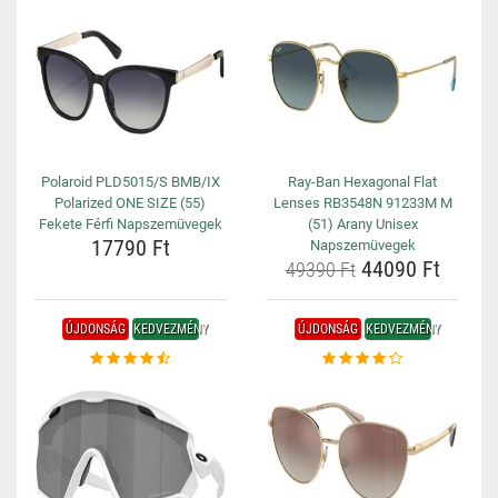
Polaroid PLD5015/S BMB/IX
Ray-Ban Hexagonal Flat
Polarized ONE SIZE (55)
Lenses RB3548N 91233M M
Fekete Férfi Napszemüvegek
(51) Arany Unisex
17790 Ft
Napszemüvegek
44090 Ft
49390 Ft
ÚJDONSÁG
KEDVEZMÉNY
ÚJDONSÁG
KEDVEZMÉNY