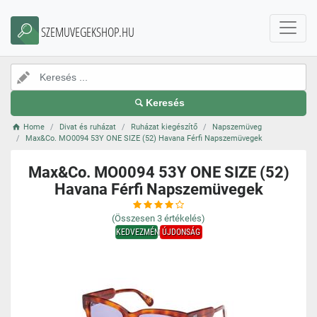
SZEMUVEGEKSHOP.HU
Keresés
Home
Divat és ruházat
Ruházat kiegészítő
Napszemüveg
Max&Co. MO0094 53Y ONE SIZE (52) Havana Férfi Napszemüvegek
Max&Co. MO0094 53Y ONE SIZE (52)
Havana Férfi Napszemüvegek
(Összesen
3
értékelés)
KEDVEZMÉNY
ÚJDONSÁG