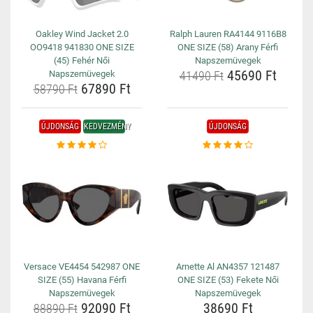
Oakley Wind Jacket 2.0
Ralph Lauren RA4144 9116B8
OO9418 941830 ONE SIZE
ONE SIZE (58) Arany Férfi
(45) Fehér Női
Napszemüvegek
45690 Ft
Napszemüvegek
41490 Ft
67890 Ft
58790 Ft
ÚJDONSÁG
KEDVEZMÉNY
ÚJDONSÁG
Versace VE4454 542987 ONE
Arnette Al AN4357 121487
SIZE (55) Havana Férfi
ONE SIZE (53) Fekete Női
Napszemüvegek
Napszemüvegek
92090 Ft
38690 Ft
88890 Ft