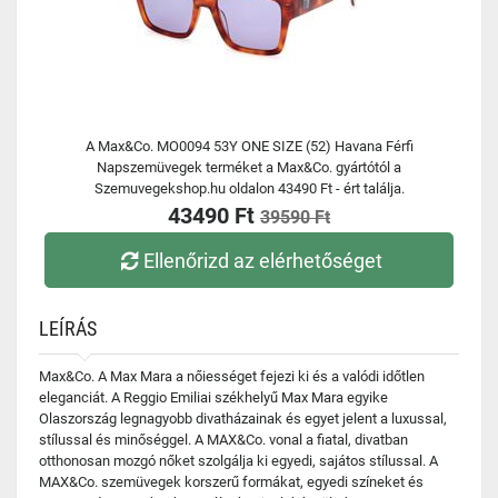
A Max&Co. MO0094 53Y ONE SIZE (52) Havana Férfi
Napszemüvegek terméket a Max&Co. gyártótól a
Szemuvegekshop.hu oldalon 43490 Ft - ért találja.
43490 Ft
39590 Ft
Ellenőrizd az elérhetőséget
LEÍRÁS
Max&Co. A Max Mara a nőiességet fejezi ki és a valódi időtlen
eleganciát. A Reggio Emiliai székhelyű Max Mara egyike
Olaszország legnagyobb divatházainak és egyet jelent a luxussal,
stílussal és minőséggel. A MAX&Co. vonal a fiatal, divatban
otthonosan mozgó nőket szolgálja ki egyedi, sajátos stílussal. A
MAX&Co. szemüvegek korszerű formákat, egyedi színeket és