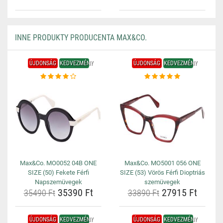
INNE PRODUKTY PRODUCENTA MAX&CO.
ÚJDONSÁG
KEDVEZMÉNY
ÚJDONSÁG
KEDVEZMÉNY
Max&Co. MO0052 04B ONE
Max&Co. MO5001 056 ONE
SIZE (50) Fekete Férfi
SIZE (53) Vörös Férfi Dioptriás
Napszemüvegek
szemüvegek
35390 Ft
27915 Ft
35490 Ft
33890 Ft
ÚJDONSÁG
KEDVEZMÉNY
ÚJDONSÁG
KEDVEZMÉNY