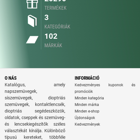
TERMÉKEK
3
KATEGÓRIÁK
102
MÁRKÁK
O NÁS
INFORMÁCIÓ
Katalógus, amely
Kedvezményes kuponok és
napszemüvegek,
promóciók
síszemüvegek, dioptriás
Minden kategória
szemüvegek, kontaktlencsék,
Minden márka
dioptriás segédeszközök,
Minden e-shop
oldatok, cseppek és szemüveg-
Újdonságok
és lencsekiegészítők széles
Kedvezmények
választékát kínálja. Különböző
típusú kereteket, többféle