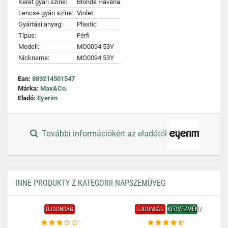
Keret gyári színe:
Blonde Havana
Lencse gyári színe:
Violet
Gyártási anyag:
Plastic
Típus:
Férfi
Modell:
MO0094 53Y
Nickname:
MO0094 53Y
Ean:
889214501547
Márka:
Max&Co.
Eladó:
Eyerim
További információkért az eladótól
INNE PRODUKTY Z KATEGORII NAPSZEMÜVEG
ÚJDONSÁG
ÚJDONSÁG
KEDVEZMÉNY