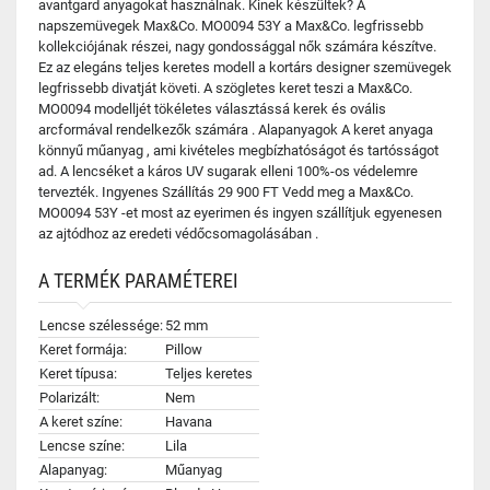
avantgard anyagokat használnak. Kinek készültek? A
napszemüvegek Max&Co. MO0094 53Y a Max&Co. legfrissebb
kollekciójának részei, nagy gondossággal nők számára készítve.
Ez az elegáns teljes keretes modell a kortárs designer szemüvegek
legfrissebb divatját követi. A szögletes keret teszi a Max&Co.
MO0094 modelljét tökéletes választássá kerek és ovális
arcformával rendelkezők számára . Alapanyagok A keret anyaga
könnyű műanyag , ami kivételes megbízhatóságot és tartósságot
ad. A lencséket a káros UV sugarak elleni 100%-os védelemre
tervezték. Ingyenes Szállítás 29 900 FT Vedd meg a Max&Co.
MO0094 53Y -et most az eyerimen és ingyen szállítjuk egyenesen
az ajtódhoz az eredeti védőcsomagolásában .
A TERMÉK PARAMÉTEREI
Lencse szélessége:
52 mm
Keret formája:
Pillow
Keret típusa:
Teljes keretes
Polarizált:
Nem
A keret színe:
Havana
Lencse színe:
Lila
Alapanyag:
Műanyag