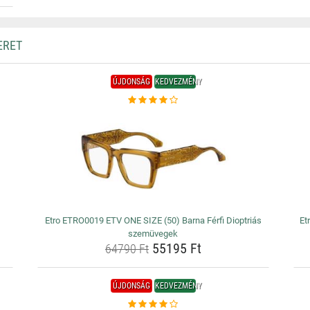
ERET
ÚJDONSÁG
KEDVEZMÉNY
Etro ETRO0019 ETV ONE SIZE (50) Barna Férfi Dioptriás
Et
szemüvegek
55195 Ft
64790 Ft
ÚJDONSÁG
KEDVEZMÉNY