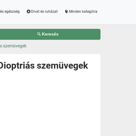
és egészség
Divat és ruházat
Minden kategória
Keresés
ás szemüvegek
Dioptriás szemüvegek