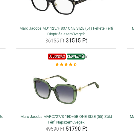
Marc Jacobs MJ1125/F 807 ONE SIZE (51) Fekete Férfi
M
Dioptriás szemüvegek
31515 Ft
36155 Ft
ÚJDONSÁG
KEDVEZMÉNY
te
Marc Jacobs MARC727/S 1ED/GB ONE SIZE (55) Zöld
Ma
Férfi Napszemüvegek
51790 Ft
49590 Ft