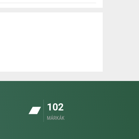
102
MÁRKÁK