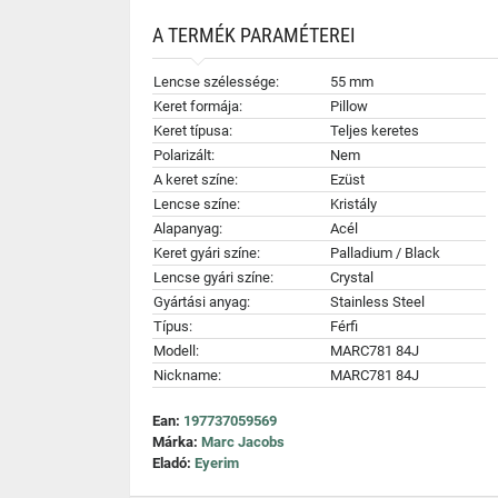
A TERMÉK PARAMÉTEREI
Lencse szélessége:
55 mm
Keret formája:
Pillow
Keret típusa:
Teljes keretes
Polarizált:
Nem
A keret színe:
Ezüst
Lencse színe:
Kristály
Alapanyag:
Acél
Keret gyári színe:
Palladium / Black
Lencse gyári színe:
Crystal
Gyártási anyag:
Stainless Steel
Típus:
Férfi
Modell:
MARC781 84J
Nickname:
MARC781 84J
Ean:
197737059569
Márka:
Marc Jacobs
Eladó:
Eyerim