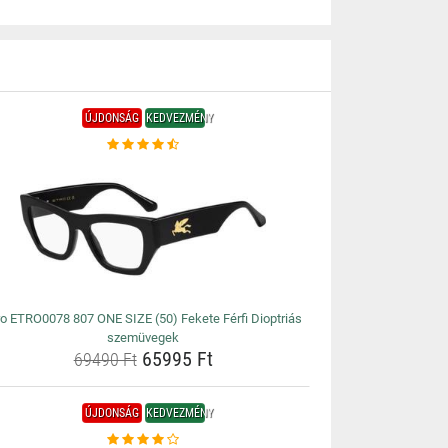
ÚJDONSÁG
KEDVEZMÉNY
ro ETRO0078 807 ONE SIZE (50) Fekete Férfi Dioptriás
szemüvegek
65995 Ft
69490 Ft
ÚJDONSÁG
KEDVEZMÉNY