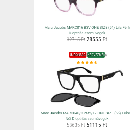
Marc Jacobs MARC816 B3V ONE SIZE (54) Lila Férfi
Dioptriás szemüvegek
28555 Ft
32715 Ft
ÚJDONSÁG
KEDVEZMÉNY
Marc Jacobs MARC848/C 2M2/17 ONE SIZE (56) Feke
Női Dioptriás szemüvegek
51115 Ft
58635 Ft