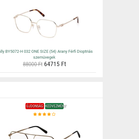
lly BY5072-H 032 ONE SIZE (54) Arany Férfi Dioptriás
szemüvegek
64715 Ft
88000 Ft
ÚJDONSÁG
KEDVEZMÉNY