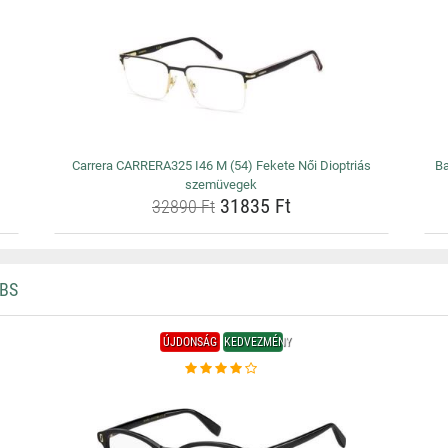
Carrera CARRERA325 I46 M (54) Fekete Női Dioptriás
Ba
szemüvegek
31835 Ft
32890 Ft
BS
ÚJDONSÁG
KEDVEZMÉNY