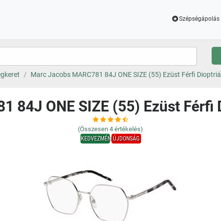
Szépségápolás 
gkeret
Marc Jacobs MARC781 84J ONE SIZE (55) Ezüst Férfi Dioptri
 84J ONE SIZE (55) Ezüst Férfi 
(Összesen
4
értékelés)
KEDVEZMÉNY
ÚJDONSÁG