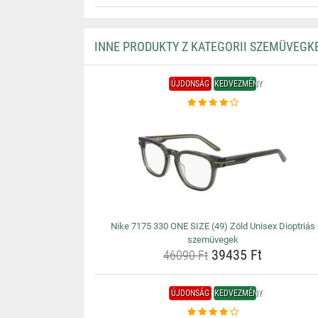
INNE PRODUKTY Z KATEGORII SZEMÜVEGK
ÚJDONSÁG
KEDVEZMÉNY
Nike 7175 330 ONE SIZE (49) Zöld Unisex Dioptriás
szemüvegek
39435 Ft
46090 Ft
ÚJDONSÁG
KEDVEZMÉNY