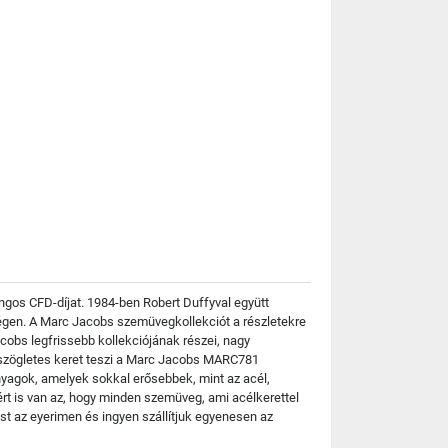
angos CFD-díjat. 1984-ben Robert Duffyval együtt
ségen. A Marc Jacobs szemüvegkollekciót a részletekre
obs legfrissebb kollekciójának részei, nagy
A szögletes keret teszi a Marc Jacobs MARC781
nyagok, amelyek sokkal erősebbek, mint az acél,
rt is van az, hogy minden szemüveg, ami acélkerettel
t az eyerimen és ingyen szállítjuk egyenesen az