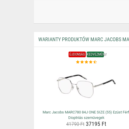
WARIANTY PRODUKTÓW MARC JACOBS MARC
ÚJDONSÁG
KEDVEZMÉNY
Marc Jacobs MARC780 84J ONE SIZE (55) Ezüst Férf
Dioptriás szemüvegek
37195 Ft
41790 Ft