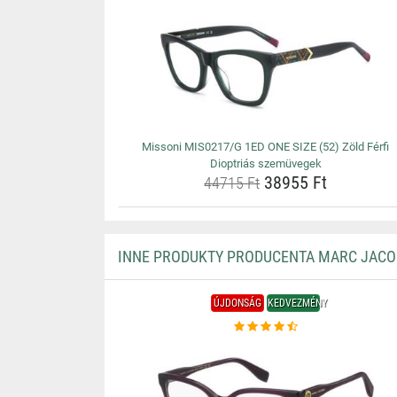
Missoni MIS0217/G 1ED ONE SIZE (52) Zöld Férfi
Dioptriás szemüvegek
38955 Ft
44715 Ft
INNE PRODUKTY PRODUCENTA MARC JACO
ÚJDONSÁG
KEDVEZMÉNY