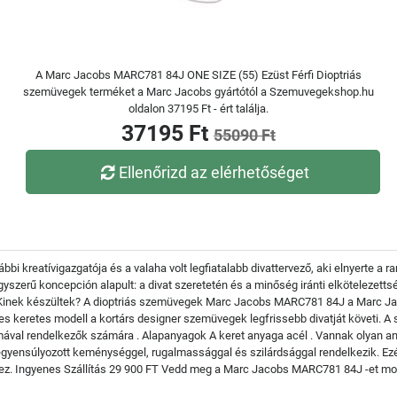
A Marc Jacobs MARC781 84J ONE SIZE (55) Ezüst Férfi Dioptriás
szemüvegek terméket a Marc Jacobs gyártótól a Szemuvegekshop.hu
oldalon 37195 Ft - ért találja.
37195 Ft
55090 Ft
Ellenőrizd az elérhetőséget
i kreatívigazgatója és a valaha volt legfiatalabb divattervező, aki elnyerte a r
yszerű koncepción alapult: a divat szeretetén és a minőség iránti elkötelezett
k. Kinek készültek? A dioptriás szemüvegek Marc Jacobs MARC781 84J a Marc Jac
es keretes modell a kortárs designer szemüvegek legfrissebb divatját követi. 
rmával rendelkezők számára . Alapanyagok A keret anyaga acél . Vannak olyan a
egyensúlyozott keménységgel, rugalmassággal és szilárdsággal rendelkezik. Ezé
shez. Ingyenes Szállítás 29 900 FT Vedd meg a Marc Jacobs MARC781 84J -et mos