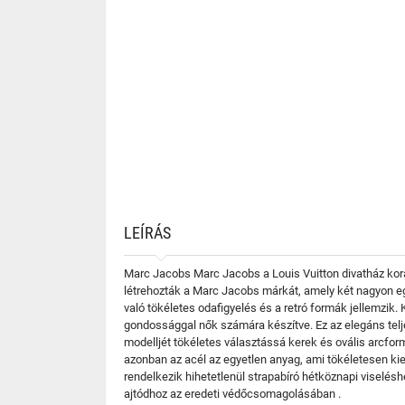
LEÍRÁS
Marc Jacobs Marc Jacobs a Louis Vuitton divatház korább
létrehozták a Marc Jacobs márkát, amely két nagyon eg
való tökéletes odafigyelés és a retró formák jellemzi
gondossággal nők számára készítve. Ez az elegáns telj
modelljét tökéletes választássá kerek és ovális arcfo
azonban az acél az egyetlen anyag, ami tökéletesen ki
rendelkezik hihetetlenül strapabíró hétköznapi viselé
ajtódhoz az eredeti védőcsomagolásában .