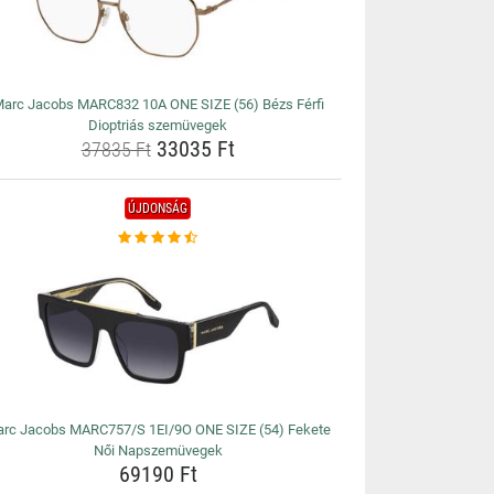
arc Jacobs MARC832 10A ONE SIZE (56) Bézs Férfi
Dioptriás szemüvegek
33035 Ft
37835 Ft
ÚJDONSÁG
rc Jacobs MARC757/S 1EI/9O ONE SIZE (54) Fekete
Női Napszemüvegek
69190 Ft