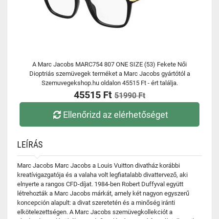
A Marc Jacobs MARC754 807 ONE SIZE (53) Fekete Női
Dioptriás szemüvegek terméket a Marc Jacobs gyártótól a
Szemuvegekshop.hu oldalon 45515 Ft - ért találja.
45515 Ft
51990 Ft
Ellenőrizd az elérhetőséget
LEÍRÁS
Marc Jacobs Marc Jacobs a Louis Vuitton divatház korábbi
kreatívigazgatója és a valaha volt legfiatalabb divattervező, aki
elnyerte a rangos CFD-díjat. 1984-ben Robert Duffyval együtt
létrehozták a Marc Jacobs márkát, amely két nagyon egyszerű
koncepción alapult: a divat szeretetén és a minőség iránti
elkötelezettségen. A Marc Jacobs szemüvegkollekciót a