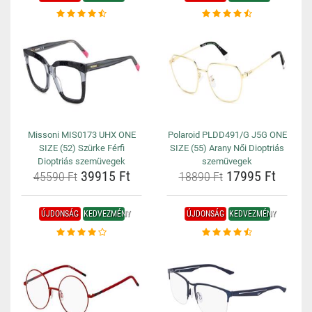
Missoni MIS0173 UHX ONE
Polaroid PLDD491/G J5G ONE
SIZE (52) Szürke Férfi
SIZE (55) Arany Női Dioptriás
Dioptriás szemüvegek
szemüvegek
39915 Ft
17995 Ft
45590 Ft
18890 Ft
ÚJDONSÁG
KEDVEZMÉNY
ÚJDONSÁG
KEDVEZMÉNY