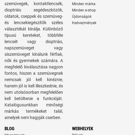
szemüvegek, kontaktlencsék,
Minden márka
dioptriás segédeszközök,
Minden e-shop
oldatok, cseppek és szemüveg-
Újdonságok
és lencsekiegészítők széles
Kedvezmények
választékát kínálja. Különböző
típusú kereteket, többféle
lencsét vagy dioptriás,
napszemüveget vagy
síszemüveget kínálunk férfiak,
nők és gyermekek számára. A
megfelelő kiválasztása nagyon
fontos, hiszen a szemüvegnek
nemcsak jól kell kinéznie,
hanem jól is kell illeszkednie, és
nem utolsósorban megfelelően
kell betöltenie a funkcióját.
Katalógusunkban minőségi
márkás termékeket talál,
amelyek nem hagyják cserben.
BLOG
WEBHELYEK