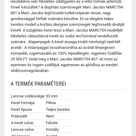
részletekre való tökéletes odafigyelés és a retró formák jellemzik.
Kinek készültek? A dioptriás szemüvegek Marc Jacobs MARC754
807 a Marc Jacobs legfrissebb kollekciójának részei, nagy
gondossággal férfiak számára készítve. Ez az elegáns teljes
keretes modell a kortárs designer szemüvegek legfrissebb divatját
követi. A szögletes keret teszi a Marc Jacobs MARC754 modelljét
tökéletes választássá kerek és ovális arcformával rendelkezők
számára . Alapanyagok A keret anyaga kiváló minőségű injektált
acetát . A műanyaggal összehasonlítva az acetát lényegesen
könnyebb, rugalmasabb és 100% hipoallergén. Ingyenes Szállítás
29 900 FT Vedd meg a Marc Jacobs MARC754 807 -et most az
eyerimen és ingyen szállítjuk egyenesen az ajtódhoz az eredeti
védőcsomagolásában .
A TERMÉK PARAMÉTEREI
Lencse szélessége:
53 mm
Keret formája:
Pillow
Keret típusa:
Teljes keretes
Polarizált:
Nem
A keret színe:
Fekete
Lencse színe:
Kristály