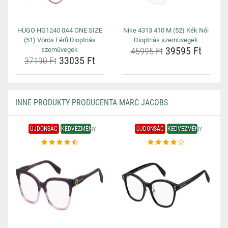
HUGO HG1240 0A4 ONE SIZE
Nike 4313 410 M (52) Kék Női
(51) Vörös Férfi Dioptriás
Dioptriás szemüvegek
39595 Ft
szemüvegek
45995 Ft
33035 Ft
37190 Ft
INNE PRODUKTY PRODUCENTA MARC JACOBS
ÚJDONSÁG
KEDVEZMÉNY
ÚJDONSÁG
KEDVEZMÉNY