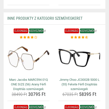
INNE PRODUKTY Z KATEGORII SZEMÜVEGKERET
ÚJDONSÁG
KEDVEZMÉNY
ÚJDONSÁG
KEDVEZMÉNY
Marc Jacobs MARC594 01Q
Jimmy Choo JC3002B 5000 L
ONE SIZE (56) Arany Férfi
(55) Fekete Férfi Dioptriás
Dioptriás szemüvegek
szemüvegek
30795 Ft
58395 Ft
38490 Ft
67035 Ft
ÚJDONSÁG
KEDVEZMÉNY
ÚJDONSÁG
KEDVEZMÉNY