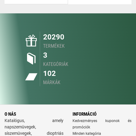
20290
TERMÉKEK
3
KATEGÓRIÁK
102
MÁRKÁK
O NÁS
INFORMÁCIÓ
Katalógus, amely
Kedvezményes kuponok és
napszemüvegek,
promóciók
síszemüvegek, dioptriás
Minden kategória