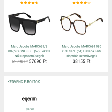
Marc Jacobs MARC639/S
Marc Jacobs MARC691 086
807/9O ONE SIZE (57) Fekete
ONE SIZE (54) Havana Férfi
Női Napszemüvegek
Dioptriás szemüvegek
57690 Ft
38155 Ft
52990 Ft
KEDVENC E-BOLTOK
Eyerim