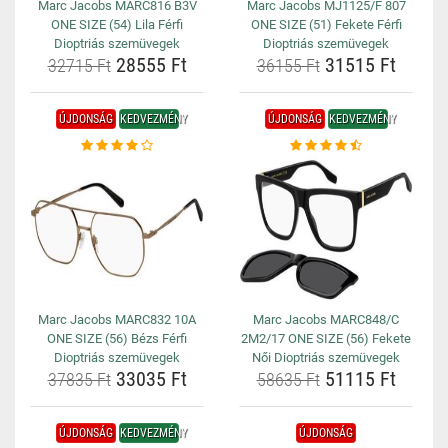
Marc Jacobs MARC816 B3V
Marc Jacobs MJ1125/F 807
ONE SIZE (54) Lila Férfi
ONE SIZE (51) Fekete Férfi
Dioptriás szemüvegek
Dioptriás szemüvegek
28555 Ft
31515 Ft
32715 Ft
36155 Ft
ÚJDONSÁG
KEDVEZMÉNY
ÚJDONSÁG
KEDVEZMÉNY
Marc Jacobs MARC832 10A
Marc Jacobs MARC848/C
ONE SIZE (56) Bézs Férfi
2M2/17 ONE SIZE (56) Fekete
Dioptriás szemüvegek
Női Dioptriás szemüvegek
33035 Ft
51115 Ft
37835 Ft
58635 Ft
ÚJDONSÁG
KEDVEZMÉNY
ÚJDONSÁG