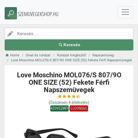
SZEMUVEGEKSHOP.HU
Keresés
Home
Divat és ruházat
Ruházat kiegészítő
Napszemüveg
Love Moschino MOL076/S 807/9O ONE SIZE (52) Fekete Férfi Napszemüvegek
Love Moschino MOL076/S 807/9O
ONE SIZE (52) Fekete Férfi
Napszemüvegek
(Összesen
4
értékelés)
KEDVEZMÉNY
ÚJDONSÁG