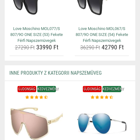
Love Moschino MOL077/S
Love Moschino MOL067/S
807/9O ONE SIZE (53) Fekete
807/9O ONE SIZE (54) Fekete
Férfi Napszemüvegek
Férfi Napszemüvegek
33990 Ft
42790 Ft
27290 Ft
36290 Ft
INNE PRODUKTY Z KATEGORII NAPSZEMÜVEG
ÚJDONSÁG
KEDVEZMÉNY
ÚJDONSÁG
KEDVEZMÉNY