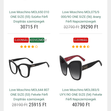
Love Moschino MOL650 010
Love Moschino MOL075/S
ONE SIZE (55) Szürke Férfi
000/9O ONE SIZE (56) Arany
Dioptriás szemüvegek
Férfi Napszemüvegek
30715 Ft
39290 Ft
32790 Ft
ÚJDONSÁG
KEDVEZMÉNY
ÚJDONSÁG
Love Moschino MOL644 807
Love Moschino MOL083/S
ONE SIZE (53) Fekete Férfi
UYY/9O ONE SIZE (54) Fekete
Dioptriás szemüvegek
Férfi Napszemüvegek
25915 Ft
40790 Ft
28190 Ft