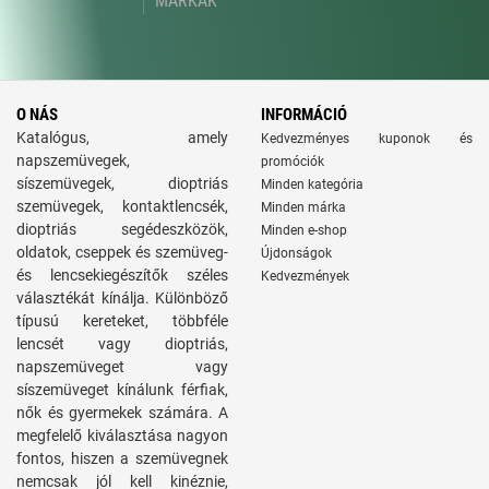
MÁRKÁK
O NÁS
INFORMÁCIÓ
Katalógus, amely
Kedvezményes kuponok és
napszemüvegek,
promóciók
síszemüvegek, dioptriás
Minden kategória
szemüvegek, kontaktlencsék,
Minden márka
dioptriás segédeszközök,
Minden e-shop
oldatok, cseppek és szemüveg-
Újdonságok
és lencsekiegészítők széles
Kedvezmények
választékát kínálja. Különböző
típusú kereteket, többféle
lencsét vagy dioptriás,
napszemüveget vagy
síszemüveget kínálunk férfiak,
nők és gyermekek számára. A
megfelelő kiválasztása nagyon
fontos, hiszen a szemüvegnek
nemcsak jól kell kinéznie,