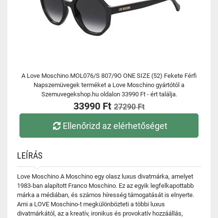
A Love Moschino MOL076/S 807/9O ONE SIZE (52) Fekete Férfi
Napszemüvegek terméket a Love Moschino gyártótól a
Szemuvegekshop.hu oldalon 33990 Ft - ért találja.
33990 Ft
27290 Ft
Ellenőrizd az elérhetőséget
LEÍRÁS
Love Moschino A Moschino egy olasz luxus divatmárka, amelyet
1983-ban alapított Franco Moschino. Ez az egyik legfelkapottabb
márka a médiában, és számos híresség támogatását is elnyerte.
Ami a LOVE Moschino-t megkülönbözteti a többi luxus
divatmárkától, az a kreatív, ironikus és provokatív hozzáállás,