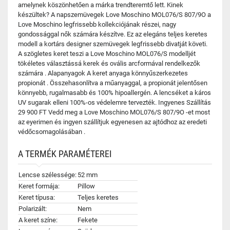
amelynek köszönhetően a márka trendteremtő lett. Kinek
készültek? A napszemüvegek Love Moschino MOL076/S 807/9O a
Love Moschino legfrissebb kollekciójának részei, nagy
gondossággal nők számára készítve. Ez az elegáns teljes keretes
modell a kortárs designer szemüvegek legfrissebb divatját követi.
A szögletes keret teszi a Love Moschino MOL076/S modelljét
tökéletes választássá kerek és ovális arcformával rendelkezők
számára . Alapanyagok A keret anyaga könnyűszerkezetes
propionát . Összehasonlítva a műanyaggal, a propionát jelentősen
könnyebb, rugalmasabb és 100% hipoallergén. A lencséket a káros
UV sugarak elleni 100%-os védelemre tervezték. Ingyenes Szállítás
29 900 FT Vedd meg a Love Moschino MOL076/S 807/9O -et most
az eyerimen és ingyen szállítjuk egyenesen az ajtódhoz az eredeti
védőcsomagolásában .
A TERMÉK PARAMÉTEREI
Lencse szélessége:
52 mm
Keret formája:
Pillow
Keret típusa:
Teljes keretes
Polarizált:
Nem
A keret színe:
Fekete