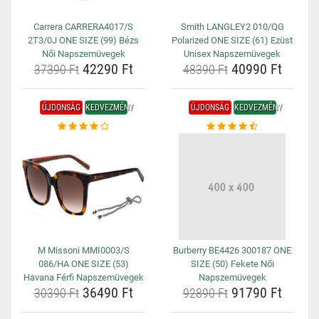
Carrera CARRERA4017/S
Smith LANGLEY2 010/QG
2T3/0J ONE SIZE (99) Bézs
Polarized ONE SIZE (61) Ezüst
Női Napszemüvegek
Unisex Napszemüvegek
42290 Ft
40990 Ft
37390 Ft
48390 Ft
ÚJDONSÁG
KEDVEZMÉNY
ÚJDONSÁG
KEDVEZMÉNY
M Missoni MMI0003/S
Burberry BE4426 300187 ONE
086/HA ONE SIZE (53)
SIZE (50) Fekete Női
Havana Férfi Napszemüvegek
Napszemüvegek
36490 Ft
91790 Ft
30390 Ft
92890 Ft