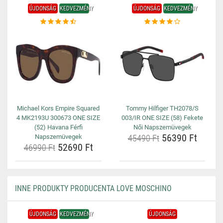
ÚJDONSÁG
KEDVEZMÉNY
ÚJDONSÁG
KEDVEZMÉNY
Michael Kors Empire Squared
Tommy Hilfiger TH2078/S
4 MK2193U 300673 ONE SIZE
003/IR ONE SIZE (58) Fekete
(52) Havana Férfi
Női Napszemüvegek
56390 Ft
Napszemüvegek
45490 Ft
52690 Ft
46990 Ft
INNE PRODUKTY PRODUCENTA LOVE MOSCHINO
ÚJDONSÁG
KEDVEZMÉNY
ÚJDONSÁG