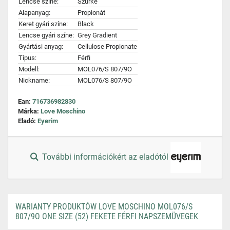
Lencse színe:
Szürke
Alapanyag:
Propionát
Keret gyári színe:
Black
Lencse gyári színe:
Grey Gradient
Gyártási anyag:
Cellulose Propionate
Típus:
Férfi
Modell:
MOL076/S 807/9O
Nickname:
MOL076/S 807/9O
Ean:
716736982830
Márka:
Love Moschino
Eladó:
Eyerim
További információkért az eladótól
WARIANTY PRODUKTÓW LOVE MOSCHINO MOL076/S
807/9O ONE SIZE (52) FEKETE FÉRFI NAPSZEMÜVEGEK