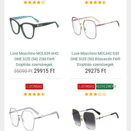
Love Moschino MOL639 6HO
Love Moschino MOL642 S45
ONE SIZE (54) Zöld Férfi
ONE SIZE (56) Rózsaszín Férfi
Dioptriás szemüvegek
Dioptriás szemüvegek
29915 Ft
29275 Ft
35090 Ft
ÚJDONSÁG
ÚJDONSÁG
KEDVEZMÉNY