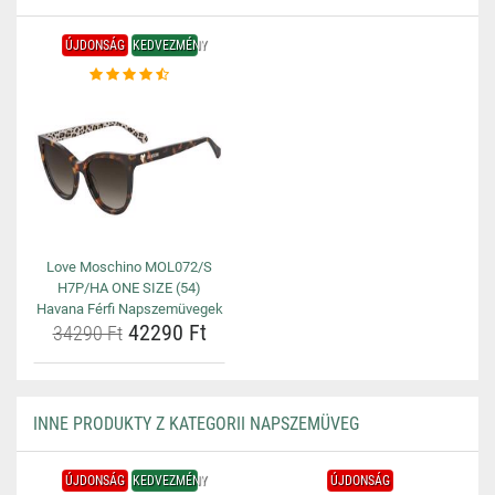
ÚJDONSÁG
KEDVEZMÉNY
Love Moschino MOL072/S
H7P/HA ONE SIZE (54)
Havana Férfi Napszemüvegek
42290 Ft
34290 Ft
INNE PRODUKTY Z KATEGORII NAPSZEMÜVEG
ÚJDONSÁG
KEDVEZMÉNY
ÚJDONSÁG