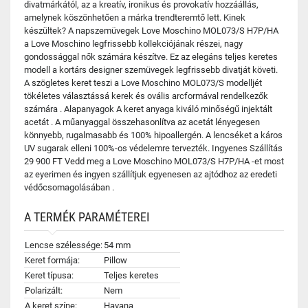
divatmárkától, az a kreatív, ironikus és provokatív hozzáállás,
amelynek köszönhetően a márka trendteremtő lett. Kinek
készültek? A napszemüvegek Love Moschino MOL073/S H7P/HA
a Love Moschino legfrissebb kollekciójának részei, nagy
gondossággal nők számára készítve. Ez az elegáns teljes keretes
modell a kortárs designer szemüvegek legfrissebb divatját követi.
A szögletes keret teszi a Love Moschino MOL073/S modelljét
tökéletes választássá kerek és ovális arcformával rendelkezők
számára . Alapanyagok A keret anyaga kiváló minőségű injektált
acetát . A műanyaggal összehasonlítva az acetát lényegesen
könnyebb, rugalmasabb és 100% hipoallergén. A lencséket a káros
UV sugarak elleni 100%-os védelemre tervezték. Ingyenes Szállítás
29 900 FT Vedd meg a Love Moschino MOL073/S H7P/HA -et most
az eyerimen és ingyen szállítjuk egyenesen az ajtódhoz az eredeti
védőcsomagolásában .
A TERMÉK PARAMÉTEREI
Lencse szélessége:
54 mm
Keret formája:
Pillow
Keret típusa:
Teljes keretes
Polarizált:
Nem
A keret színe:
Havana