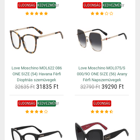
ÚJDONSÁG
KEDVEZMÉNY
ÚJDONSÁG
KEDVEZMÉNY
Love Moschino MOL622 086
Love Moschino MOL075/S
ONE SIZE (54) Havana Férfi
000/9O ONE SIZE (56) Arany
Dioptriás szemüvegek
Férfi Napszemüvegek
31835 Ft
39290 Ft
32635 Ft
32790 Ft
ÚJDONSÁG
KEDVEZMÉNY
ÚJDONSÁG