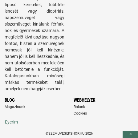
típusú kereteket, többféle
lencsét vagy dioptriás,
napszemüveget vagy
síszemüveget kínálunk férfiak,
nők és gyermekek számára. A
megfelelő kiválasztása nagyon
fontos, hiszen a szemüvegnek
nemcsak jól kell kinéznie,
hanem jól is kell illeszkednie, és
nem utolsósorban megfelelően
kell betöltenie a funkcióját.
Katalógusunkban minőségi
márkás termékeket talál,
amelyek nem hagyják cserben.
BLOG
WEBHELYEK
Magazinunk
Rólunk
Cookies
Eyerim
©SZEMUVEGEKSHOP.HU 2026