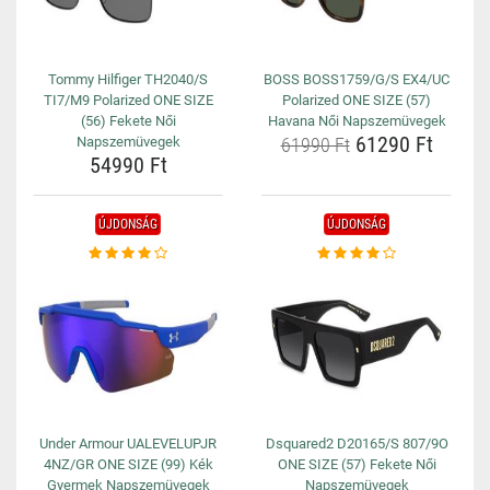
Tommy Hilfiger TH2040/S
BOSS BOSS1759/G/S EX4/UC
TI7/M9 Polarized ONE SIZE
Polarized ONE SIZE (57)
(56) Fekete Női
Havana Női Napszemüvegek
61290 Ft
Napszemüvegek
61990 Ft
54990 Ft
ÚJDONSÁG
ÚJDONSÁG
Under Armour UALEVELUPJR
Dsquared2 D20165/S 807/9O
4NZ/GR ONE SIZE (99) Kék
ONE SIZE (57) Fekete Női
Gyermek Napszemüvegek
Napszemüvegek