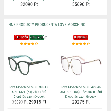
32090 Ft
55690 Ft
INNE PRODUKTY PRODUCENTA LOVE MOSCHINO
ÚJDONSÁG
KEDVEZMÉNY
ÚJDONSÁG
Love Moschino MOL639 6HO
Love Moschino MOL642 S45
ONE SIZE (54) Zöld Férfi
ONE SIZE (56) Rózsaszín Férfi
Dioptriás szemüvegek
Dioptriás szemüvegek
29915 Ft
29275 Ft
35090 Ft