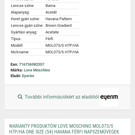
Lencse színe:
Barna
Alapanyag:
Acetát
Keret gyári színe:
Havana Pattern
Lencse gyári színe:
Brown Gradient
Gyártási anyag:
Acetate
Típus:
Férfi
Modell:
MOL073/S H7P/HA
Nickname:
MOL073/S H7P/HA
Ean:
716736982557
Márka:
Love Moschino
Eladó:
Eyerim
További információkért az eladótól
WARIANTY PRODUKTÓW LOVE MOSCHINO MOL073/S
H7P/HA ONE SIZE (54) HAVANA FÉRFI NAPSZEMÜVEGEK