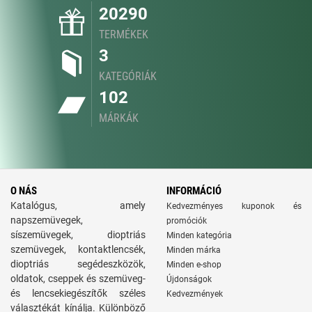
20290
TERMÉKEK
3
KATEGÓRIÁK
102
MÁRKÁK
O NÁS
INFORMÁCIÓ
Katalógus, amely
Kedvezményes kuponok és
napszemüvegek,
promóciók
síszemüvegek, dioptriás
Minden kategória
szemüvegek, kontaktlencsék,
Minden márka
dioptriás segédeszközök,
Minden e-shop
oldatok, cseppek és szemüveg-
Újdonságok
és lencsekiegészítők széles
Kedvezmények
választékát kínálja. Különböző