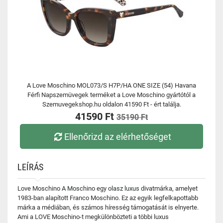
A Love Moschino MOL073/S H7P/HA ONE SIZE (54) Havana
Férfi Napszemüvegek terméket a Love Moschino gyártótól a
Szemuvegekshop.hu oldalon 41590 Ft - ért találja.
41590 Ft
35190 Ft
Ellenőrizd az elérhetőséget
LEÍRÁS
Love Moschino A Moschino egy olasz luxus divatmárka, amelyet
1983-ban alapított Franco Moschino. Ez az egyik legfelkapottabb
márka a médiában, és számos híresség támogatását is elnyerte.
Ami a LOVE Moschino-t megkülönbözteti a többi luxus