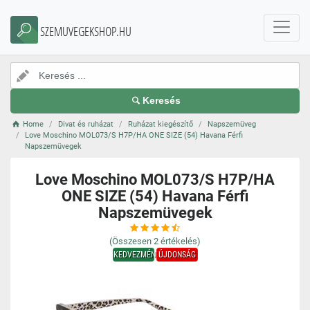
SZEMUVEGEKSHOP.HU
Keresés
Home
Divat és ruházat
Ruházat kiegészítő
Napszemüveg
Love Moschino MOL073/S H7P/HA ONE SIZE (54) Havana Férfi
Napszemüvegek
Love Moschino MOL073/S H7P/HA
ONE SIZE (54) Havana Férfi
Napszemüvegek
(Összesen
2
értékelés)
KEDVEZMÉNY
ÚJDONSÁG