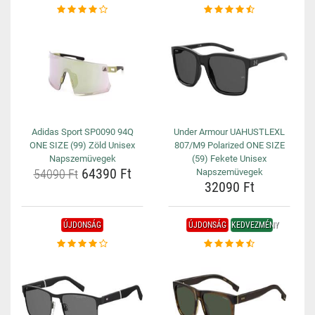
Adidas Sport SP0090 94Q
Under Armour UAHUSTLEXL
ONE SIZE (99) Zöld Unisex
807/M9 Polarized ONE SIZE
Napszemüvegek
(59) Fekete Unisex
64390 Ft
54090 Ft
Napszemüvegek
32090 Ft
ÚJDONSÁG
ÚJDONSÁG
KEDVEZMÉNY