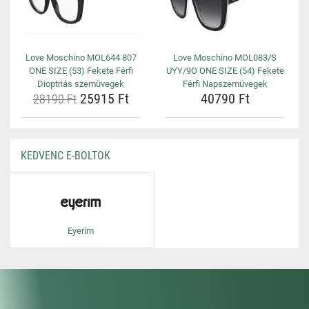
Love Moschino MOL644 807
Love Moschino MOL083/S
ONE SIZE (53) Fekete Férfi
UYY/9O ONE SIZE (54) Fekete
Dioptriás szemüvegek
Férfi Napszemüvegek
25915 Ft
40790 Ft
28190 Ft
KEDVENC E-BOLTOK
Eyerim