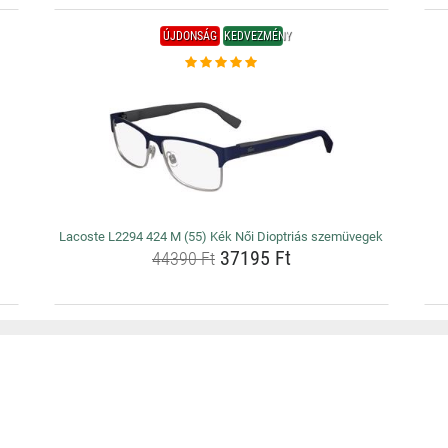
ÚJDONSÁG
KEDVEZMÉNY
Lacoste L2294 424 M (55) Kék Női Dioptriás szemüvegek
37195 Ft
44390 Ft