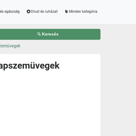
és egészség
Divat és ruházat
Minden kategória
Keresés
szemüvegek
 Napszemüvegek