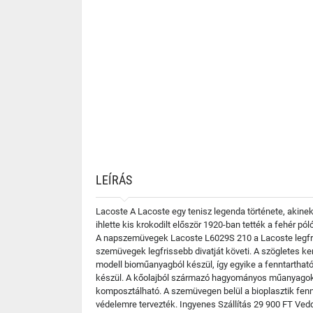
LEÍRÁS
Lacoste A Lacoste egy tenisz legenda története, akinek
ihlette kis krokodilt először 1920-ban tették a fehér p
A napszemüvegek Lacoste L6029S 210 a Lacoste legfriss
szemüvegek legfrissebb divatját követi. A szögletes k
modell bioműanyagból készül, így egyike a fenntartható
készül. A kőolajból származó hagyományos műanyagokka
komposztálható. A szemüvegen belül a bioplasztik fenn
védelemre tervezték. Ingyenes Szállítás 29 900 FT Ved