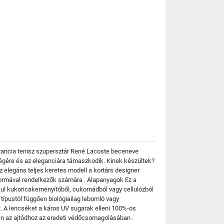
 francia tenisz szupersztár René Lacoste beceneve
kségére és az eleganciára támaszkodik. Kinek készültek?
elegáns teljes keretes modell a kortárs designer
cformával rendelkezők számára . Alapanyagok Ez a
ául kukoricakeményítőből, cukornádból vagy cellulózból
ípustól függően biológiailag lebomló vagy
t. A lencséket a káros UV sugarak elleni 100%-os
en az ajtódhoz az eredeti védőcsomagolásában .