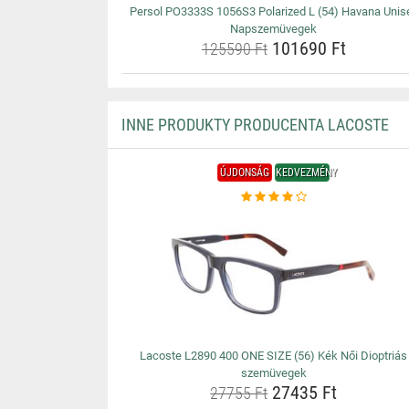
Persol PO3333S 1056S3 Polarized L (54) Havana Unis
Napszemüvegek
101690 Ft
125590 Ft
INNE PRODUKTY PRODUCENTA LACOSTE
ÚJDONSÁG
KEDVEZMÉNY
Lacoste L2890 400 ONE SIZE (56) Kék Női Dioptriás
szemüvegek
27435 Ft
27755 Ft