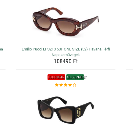
na
Emilio Pucci EP0210 53F ONE SIZE (52) Havana Férfi
Napszemüvegek
108490 Ft
ÚJDONSÁG
KEDVEZMÉNY