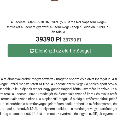
A Lacoste L6029S 210 ONE SIZE (53) Barna Női Napszemüvegek
terméket a Lacoste gyártótól a Szemuvegekshop.hu oldalon 39390 Ft -
ért találja.
39390 Ft
33790 Ft
Ellenőrizd az elérhetőséget
 a találmányai örökre megváltoztatták magát a sportot és a divat iparágát is. A
ólóingre - ezzel megszületett az ikon. A Lacoste szemüvegek a hiteles sport örö
ebb kollekciójának részei, nagy gondossággal férfiak számára készítve. Ez az 
eret teszi a Lacoste L6029S modelljét tökéletes választássá kerek és ovális ar
 termékválasztásainknak. A bioplasztik megújuló biológiai erőforrásokból, péld
l ellentétben a bioműanyagok jelentősen csökkenthetik a szénlábnyomot, és t
tartható alternatívát kínál, amely nem csökkenti a minőséget vagy a tartósságo
d meg a Lacoste L6029S 210 -et most az eyerimen és ingyen szállítjuk egyenes