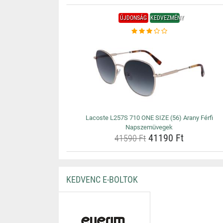
ÚJDONSÁG
KEDVEZMÉNY
Lacoste L257S 710 ONE SIZE (56) Arany Férfi
Napszemüvegek
41190 Ft
41590 Ft
KEDVENC E-BOLTOK