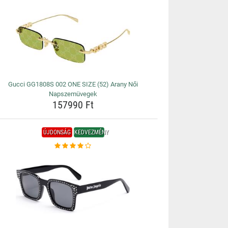
Gucci GG1808S 002 ONE SIZE (52) Arany Női
Napszemüvegek
157990 Ft
ÚJDONSÁG
KEDVEZMÉNY