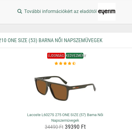
További információkért az eladótól
10 ONE SIZE (53) BARNA NŐI NAPSZEMÜVEGEK
ÚJDONSÁG
KEDVEZMÉNY
Lacoste L6027S 275 ONE SIZE (57) Barna Női
Napszemüvegek
39390 Ft
34490 Ft