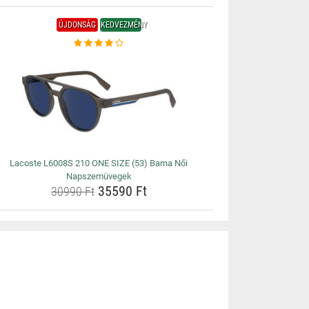
ÚJDONSÁG
KEDVEZMÉNY
Lacoste L6008S 210 ONE SIZE (53) Barna Női
Napszemüvegek
35590 Ft
30990 Ft