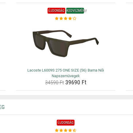
ÚJDONSÁG
KEDVEZMÉNY
Lacoste L6009S 275 ONE SIZE (56) Barna Női
Napszemüvegek
39690 Ft
34590 Ft
EG
ÚJDONSÁG