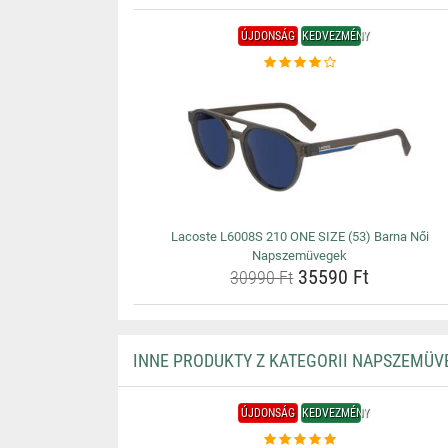
ÚJDONSÁG
KEDVEZMÉNY
Lacoste L6008S 210 ONE SIZE (53) Barna Női
Napszemüvegek
35590 Ft
30990 Ft
INNE PRODUKTY Z KATEGORII NAPSZEMÜV
ÚJDONSÁG
KEDVEZMÉNY