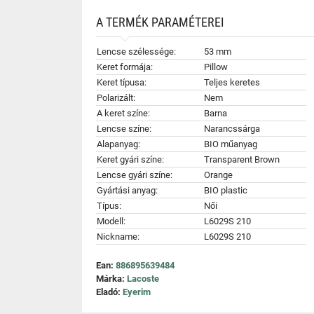
A TERMÉK PARAMÉTEREI
Lencse szélessége:
53 mm
Keret formája:
Pillow
Keret típusa:
Teljes keretes
Polarizált:
Nem
A keret színe:
Barna
Lencse színe:
Narancssárga
Alapanyag:
BIO műanyag
Keret gyári színe:
Transparent Brown
Lencse gyári színe:
Orange
Gyártási anyag:
BIO plastic
Típus:
Női
Modell:
L6029S 210
Nickname:
L6029S 210
Ean:
886895639484
Márka:
Lacoste
Eladó:
Eyerim