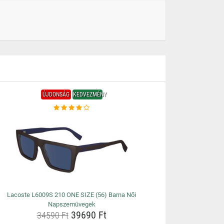
ÚJDONSÁG
KEDVEZMÉNY
Lacoste L6009S 210 ONE SIZE (56) Barna Női
Napszemüvegek
39690 Ft
34590 Ft