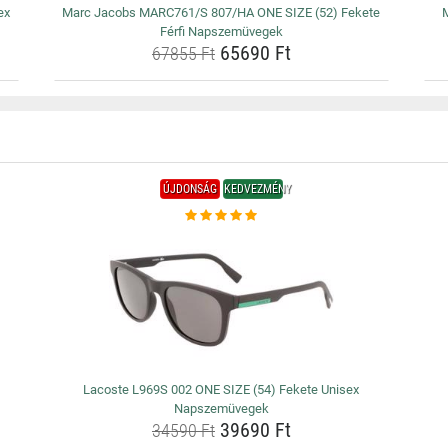
ex
Marc Jacobs MARC761/S 807/HA ONE SIZE (52) Fekete
M
Férfi Napszemüvegek
65690 Ft
67855 Ft
ÚJDONSÁG
KEDVEZMÉNY
Lacoste L969S 002 ONE SIZE (54) Fekete Unisex
Napszemüvegek
39690 Ft
34590 Ft