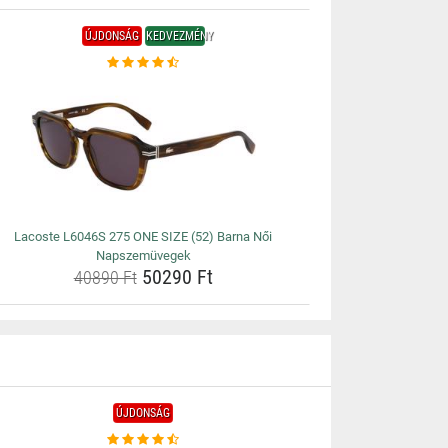
ÚJDONSÁG
KEDVEZMÉNY
Lacoste L6046S 275 ONE SIZE (52) Barna Női
Napszemüvegek
50290 Ft
40890 Ft
ÚJDONSÁG