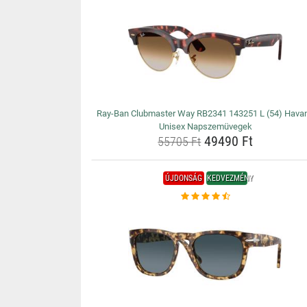
Ray-Ban Clubmaster Way RB2341 143251 L (54) Hava
Unisex Napszemüvegek
49490 Ft
55705 Ft
ÚJDONSÁG
KEDVEZMÉNY