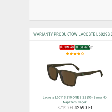
WARIANTY PRODUKTÓW LACOSTE L6029S 2
ÚJDONSÁG
KEDVEZMÉNY
Lacoste L6011S 210 ONE SIZE (56) Barna Női
Napszemüvegek
42690 Ft
37190 Ft