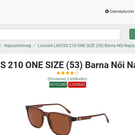
Szépségápolás 
Napszemüveg
Lacoste L6029S 210 ONE SIZE (53) Barna Női Nap
S 210 ONE SIZE (53) Barna Női
(Összesen
3
értékelés)
KEDVEZMÉNY
ÚJDONSÁG