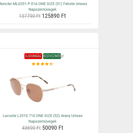
oncler ML0251-P 01A ONE SIZE (51) Fekete Unisex
Napszemüvegek
125890 Ft
137790 Ft
ÚJDONSÁG
KEDVEZMÉNY
Lacoste L251S 710 ONE SIZE (52) Arany Unisex
Napszemüvegek
50090 Ft
43690 Ft