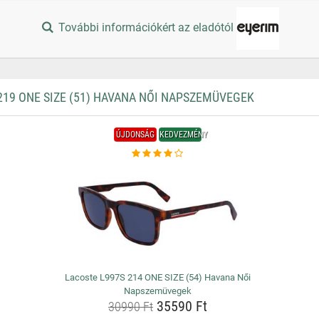
További információkért az eladótól
19 ONE SIZE (51) HAVANA NŐI NAPSZEMÜVEGEK
ÚJDONSÁG
KEDVEZMÉNY
Lacoste L997S 214 ONE SIZE (54) Havana Női
Napszemüvegek
35590 Ft
30990 Ft