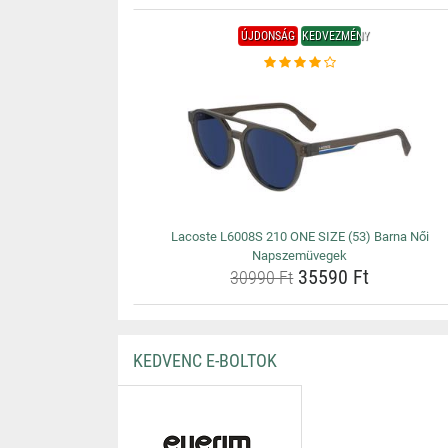
ÚJDONSÁG
KEDVEZMÉNY
Lacoste L6008S 210 ONE SIZE (53) Barna Női
Napszemüvegek
35590 Ft
30990 Ft
KEDVENC E-BOLTOK