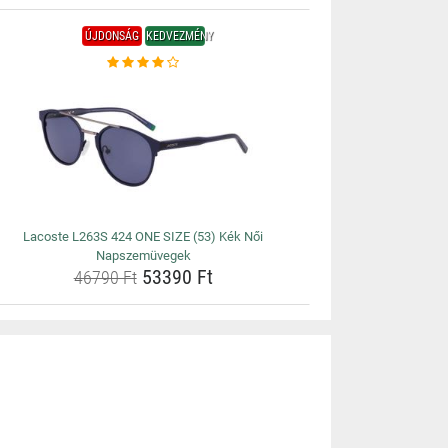
ÚJDONSÁG
KEDVEZMÉNY
Lacoste L263S 424 ONE SIZE (53) Kék Női
Napszemüvegek
53390 Ft
46790 Ft