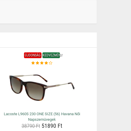
ÚJDONSÁG
KEDVEZMÉNY
Lacoste L960S 230 ONE SIZE (56) Havana Női
Napszemüvegek
51890 Ft
38790 Ft