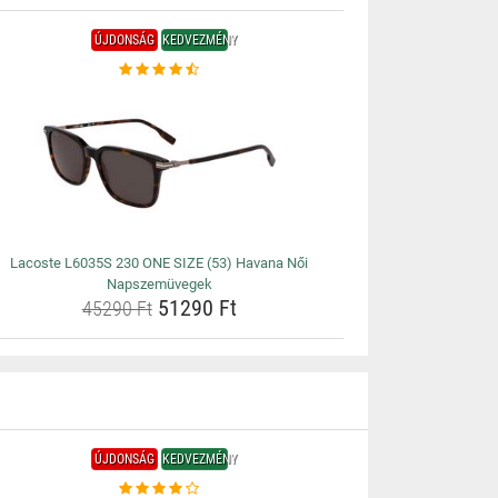
ÚJDONSÁG
KEDVEZMÉNY
Lacoste L6035S 230 ONE SIZE (53) Havana Női
Napszemüvegek
51290 Ft
45290 Ft
ÚJDONSÁG
KEDVEZMÉNY