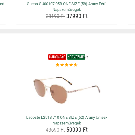
zed
Guess GU00107 05B ONE SIZE (58) Arany Férfi
Napszemüvegek
37990 Ft
38190 Ft
ÚJDONSÁG
KEDVEZMÉNY
s
Lacoste L251S 710 ONE SIZE (52) Arany Unisex
Napszemüvegek
50090 Ft
43690 Ft