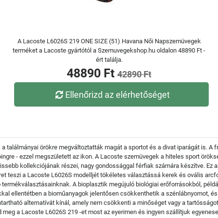
A Lacoste L6026S 219 ONE SIZE (51) Havana Női Napszemüvegek
terméket a Lacoste gyártótól a Szemuvegekshop.hu oldalon 48890 Ft -
ért találja.
48890 Ft
42890 Ft
Ellenőrizd az elérhetőséget
 a találmányai örökre megváltoztatták magát a sportot és a divat iparágát is. A
ólóingre - ezzel megszületett az ikon. A Lacoste szemüvegek a hiteles sport örö
ebb kollekciójának részei, nagy gondossággal férfiak számára készítve. Ez az 
eret teszi a Lacoste L6026S modelljét tökéletes választássá kerek és ovális ar
 termékválasztásainknak. A bioplasztik megújuló biológiai erőforrásokból, péld
l ellentétben a bioműanyagok jelentősen csökkenthetik a szénlábnyomot, és t
tartható alternatívát kínál, amely nem csökkenti a minőséget vagy a tartósságo
d meg a Lacoste L6026S 219 -et most az eyerimen és ingyen szállítjuk egyenes