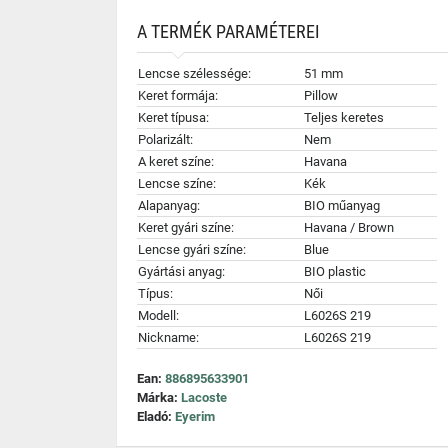
A TERMÉK PARAMÉTEREI
Lencse szélessége:
51 mm
Keret formája:
Pillow
Keret típusa:
Teljes keretes
Polarizált:
Nem
A keret színe:
Havana
Lencse színe:
Kék
Alapanyag:
BIO műanyag
Keret gyári színe:
Havana / Brown
Lencse gyári színe:
Blue
Gyártási anyag:
BIO plastic
Típus:
Női
Modell:
L6026S 219
Nickname:
L6026S 219
Ean:
886895633901
Márka:
Lacoste
Eladó:
Eyerim