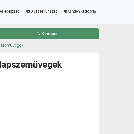
és egészség
Divat és ruházat
Minden kategória
Keresés
apszemüvegek
 Napszemüvegek