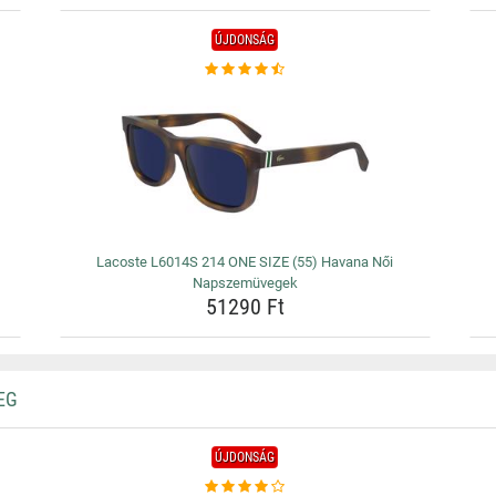
ÚJDONSÁG
Lacoste L6014S 214 ONE SIZE (55) Havana Női
Napszemüvegek
51290 Ft
EG
ÚJDONSÁG