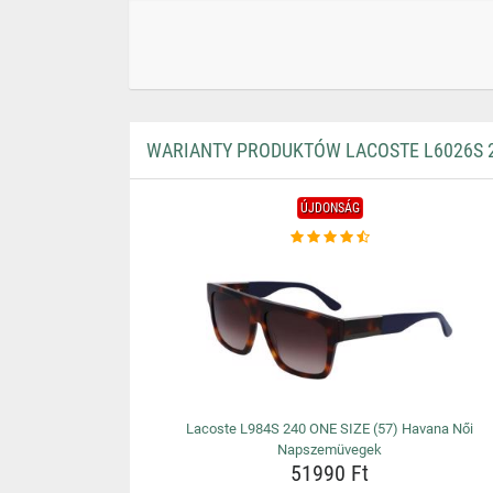
WARIANTY PRODUKTÓW LACOSTE L6026S 2
ÚJDONSÁG
Lacoste L984S 240 ONE SIZE (57) Havana Női
Napszemüvegek
51990 Ft