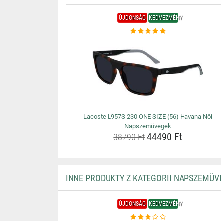
ÚJDONSÁG
KEDVEZMÉNY
Lacoste L957S 230 ONE SIZE (56) Havana Női
Napszemüvegek
44490 Ft
38790 Ft
INNE PRODUKTY Z KATEGORII NAPSZEMÜV
ÚJDONSÁG
KEDVEZMÉNY