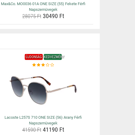
Max&Co. MO0036 01A ONE SIZE (55) Fekete Férfi
Napszemüvegek
30490 Ft
28075 Ft
ÚJDONSÁG
KEDVEZMÉNY
Lacoste L257S 710 ONE SIZE (56) Arany Férfi
Napszemüvegek
41190 Ft
41590 Ft