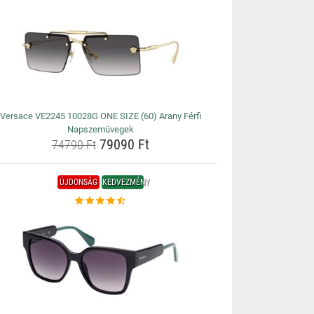
Versace VE2245 10028G ONE SIZE (60) Arany Férfi
Napszemüvegek
79090 Ft
74790 Ft
ÚJDONSÁG
KEDVEZMÉNY