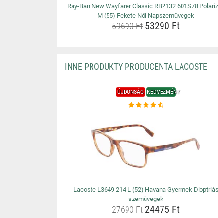
Ray-Ban New Wayfarer Classic RB2132 601S78 Polari
M (55) Fekete Női Napszemüvegek
53290 Ft
59690 Ft
INNE PRODUKTY PRODUCENTA LACOSTE
ÚJDONSÁG
KEDVEZMÉNY
Lacoste L3649 214 L (52) Havana Gyermek Dioptriá
szemüvegek
24475 Ft
27690 Ft