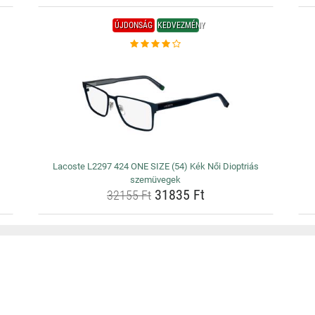
ÚJDONSÁG
KEDVEZMÉNY
Lacoste L2297 424 ONE SIZE (54) Kék Női Dioptriás
szemüvegek
31835 Ft
32155 Ft