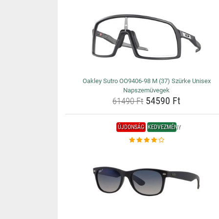
Oakley Sutro OO9406-98 M (37) Szürke Unisex
Napszemüvegek
54590 Ft
61490 Ft
ÚJDONSÁG
KEDVEZMÉNY