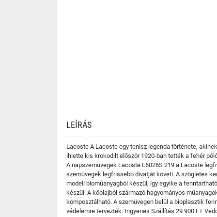
LEÍRÁS
Lacoste A Lacoste egy tenisz legenda története, akinek
ihlette kis krokodilt először 1920-ban tették a fehér p
A napszemüvegek Lacoste L6026S 219 a Lacoste legfriss
szemüvegek legfrissebb divatját követi. A szögletes k
modell bioműanyagból készül, így egyike a fenntartható
készül. A kőolajból származó hagyományos műanyagokka
komposztálható. A szemüvegen belül a bioplasztik fenn
védelemre tervezték. Ingyenes Szállítás 29 900 FT Ved