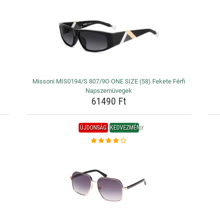
Missoni MIS0194/S 807/9O ONE SIZE (58) Fekete Férfi
Napszemüvegek
61490 Ft
ÚJDONSÁG
KEDVEZMÉNY