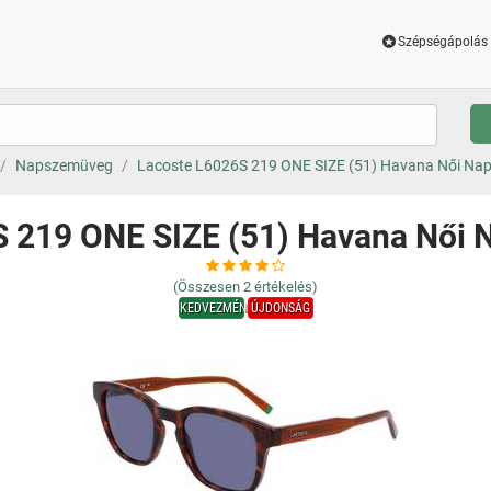
Szépségápolás 
Napszemüveg
Lacoste L6026S 219 ONE SIZE (51) Havana Női N
S 219 ONE SIZE (51) Havana Női
(Összesen
2
értékelés)
KEDVEZMÉNY
ÚJDONSÁG