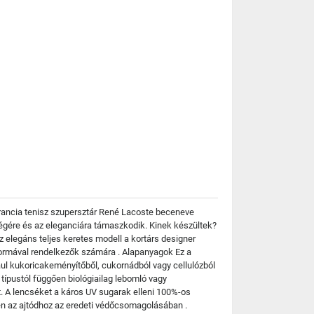
 francia tenisz szupersztár René Lacoste beceneve
kségére és az eleganciára támaszkodik. Kinek készültek?
elegáns teljes keretes modell a kortárs designer
cformával rendelkezők számára . Alapanyagok Ez a
ául kukoricakeményítőből, cukornádból vagy cellulózból
ípustól függően biológiailag lebomló vagy
t. A lencséket a káros UV sugarak elleni 100%-os
en az ajtódhoz az eredeti védőcsomagolásában .