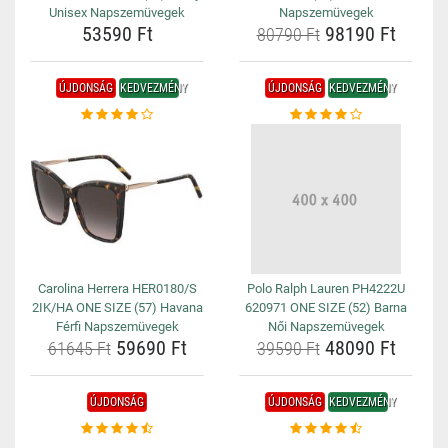
Unisex Napszemüvegek
Napszemüvegek
53590 Ft
98190 Ft
80790 Ft
ÚJDONSÁG
KEDVEZMÉNY
ÚJDONSÁG
KEDVEZMÉNY
Carolina Herrera HER0180/S
Polo Ralph Lauren PH4222U
2IK/HA ONE SIZE (57) Havana
620971 ONE SIZE (52) Barna
Férfi Napszemüvegek
Női Napszemüvegek
59690 Ft
48090 Ft
61645 Ft
39590 Ft
ÚJDONSÁG
ÚJDONSÁG
KEDVEZMÉNY