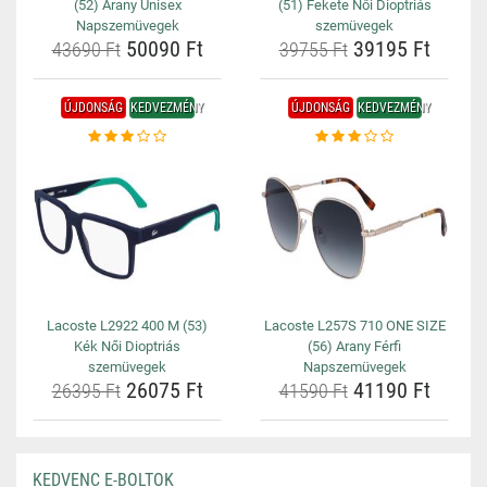
(52) Arany Unisex
(51) Fekete Női Dioptriás
Napszemüvegek
szemüvegek
50090 Ft
39195 Ft
43690 Ft
39755 Ft
ÚJDONSÁG
KEDVEZMÉNY
ÚJDONSÁG
KEDVEZMÉNY
Lacoste L2922 400 M (53)
Lacoste L257S 710 ONE SIZE
Kék Női Dioptriás
(56) Arany Férfi
szemüvegek
Napszemüvegek
26075 Ft
41190 Ft
26395 Ft
41590 Ft
KEDVENC E-BOLTOK