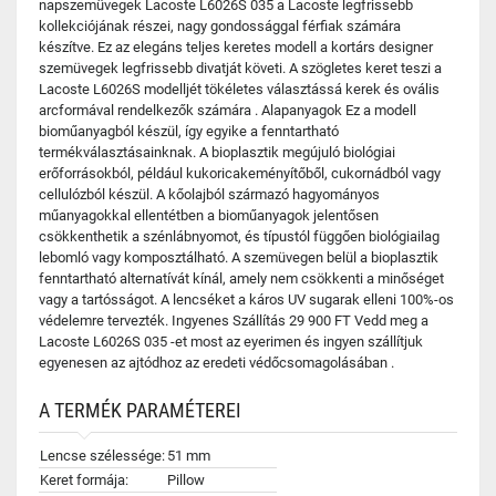
napszemüvegek Lacoste L6026S 035 a Lacoste legfrissebb
kollekciójának részei, nagy gondossággal férfiak számára
készítve. Ez az elegáns teljes keretes modell a kortárs designer
szemüvegek legfrissebb divatját követi. A szögletes keret teszi a
Lacoste L6026S modelljét tökéletes választássá kerek és ovális
arcformával rendelkezők számára . Alapanyagok Ez a modell
bioműanyagból készül, így egyike a fenntartható
termékválasztásainknak. A bioplasztik megújuló biológiai
erőforrásokból, például kukoricakeményítőből, cukornádból vagy
cellulózból készül. A kőolajból származó hagyományos
műanyagokkal ellentétben a bioműanyagok jelentősen
csökkenthetik a szénlábnyomot, és típustól függően biológiailag
lebomló vagy komposztálható. A szemüvegen belül a bioplasztik
fenntartható alternatívát kínál, amely nem csökkenti a minőséget
vagy a tartósságot. A lencséket a káros UV sugarak elleni 100%-os
védelemre tervezték. Ingyenes Szállítás 29 900 FT Vedd meg a
Lacoste L6026S 035 -et most az eyerimen és ingyen szállítjuk
egyenesen az ajtódhoz az eredeti védőcsomagolásában .
A TERMÉK PARAMÉTEREI
Lencse szélessége:
51 mm
Keret formája:
Pillow