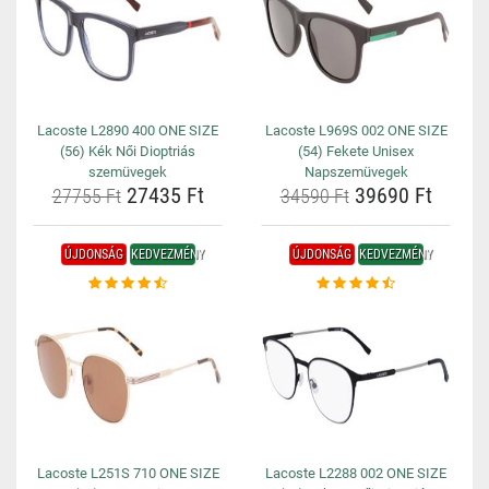
Lacoste L2890 400 ONE SIZE
Lacoste L969S 002 ONE SIZE
(56) Kék Női Dioptriás
(54) Fekete Unisex
szemüvegek
Napszemüvegek
27435 Ft
39690 Ft
27755 Ft
34590 Ft
ÚJDONSÁG
KEDVEZMÉNY
ÚJDONSÁG
KEDVEZMÉNY
Lacoste L251S 710 ONE SIZE
Lacoste L2288 002 ONE SIZE