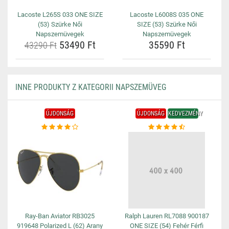
Lacoste L265S 033 ONE SIZE
Lacoste L6008S 035 ONE
(53) Szürke Női
SIZE (53) Szürke Női
Napszemüvegek
Napszemüvegek
53490 Ft
35590 Ft
43290 Ft
INNE PRODUKTY Z KATEGORII NAPSZEMÜVEG
ÚJDONSÁG
ÚJDONSÁG
KEDVEZMÉNY
Ray-Ban Aviator RB3025
Ralph Lauren RL7088 900187
919648 Polarized L (62) Arany
ONE SIZE (54) Fehér Férfi