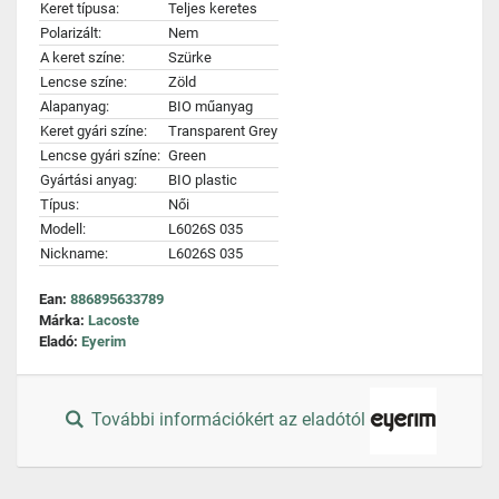
Keret típusa:
Teljes keretes
Polarizált:
Nem
A keret színe:
Szürke
Lencse színe:
Zöld
Alapanyag:
BIO műanyag
Keret gyári színe:
Transparent Grey
Lencse gyári színe:
Green
Gyártási anyag:
BIO plastic
Típus:
Női
Modell:
L6026S 035
Nickname:
L6026S 035
Ean:
886895633789
Márka:
Lacoste
Eladó:
Eyerim
További információkért az eladótól