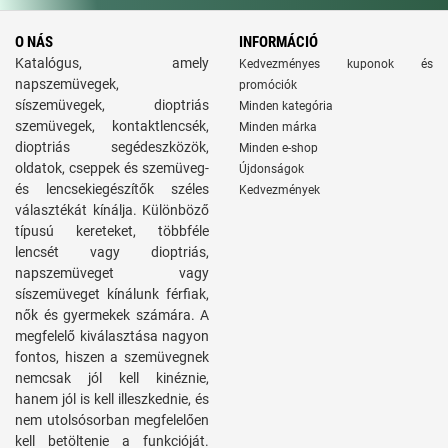
O NÁS
INFORMÁCIÓ
Katalógus, amely
Kedvezményes kuponok és
napszemüvegek,
promóciók
síszemüvegek, dioptriás
Minden kategória
szemüvegek, kontaktlencsék,
Minden márka
dioptriás segédeszközök,
Minden e-shop
oldatok, cseppek és szemüveg-
Újdonságok
és lencsekiegészítők széles
Kedvezmények
választékát kínálja. Különböző
típusú kereteket, többféle
lencsét vagy dioptriás,
napszemüveget vagy
síszemüveget kínálunk férfiak,
nők és gyermekek számára. A
megfelelő kiválasztása nagyon
fontos, hiszen a szemüvegnek
nemcsak jól kell kinéznie,
hanem jól is kell illeszkednie, és
nem utolsósorban megfelelően
kell betöltenie a funkcióját.