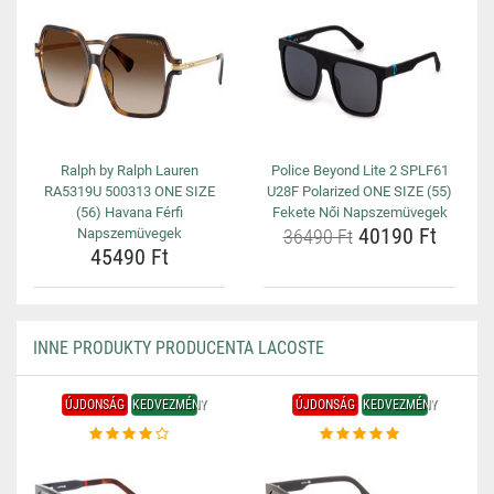
Ralph by Ralph Lauren
Police Beyond Lite 2 SPLF61
RA5319U 500313 ONE SIZE
U28F Polarized ONE SIZE (55)
(56) Havana Férfi
Fekete Női Napszemüvegek
40190 Ft
Napszemüvegek
36490 Ft
45490 Ft
INNE PRODUKTY PRODUCENTA LACOSTE
ÚJDONSÁG
KEDVEZMÉNY
ÚJDONSÁG
KEDVEZMÉNY