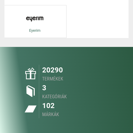
Eyerim
20290
TERMÉKEK
3
KATEGÓRIÁK
102
MÁRKÁK