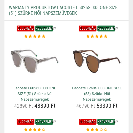
WARIANTY PRODUKTÓW LACOSTE L6026S 035 ONE SIZE
(51) SZÜRKE NŐI NAPSZEMÜVEGEK
ÚJDONSÁG
KEDVEZMÉNY
ÚJDONSÁG
KEDVEZMÉNY
Lacoste L6026S 038 ONE
Lacoste L263S 033 ONE SIZE
SIZE (51) Szürke Női
(53) Szürke Női
Napszemüvegek
Napszemüvegek
48890 Ft
53390 Ft
42890 Ft
46790 Ft
ÚJDONSÁG
KEDVEZMÉNY
ÚJDONSÁG
KEDVEZMÉNY