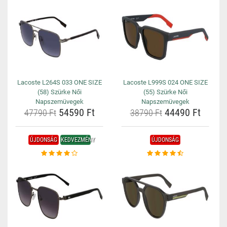
Lacoste L264S 033 ONE SIZE
Lacoste L999S 024 ONE SIZE
(58) Szürke Női
(55) Szürke Női
Napszemüvegek
Napszemüvegek
54590 Ft
44490 Ft
47790 Ft
38790 Ft
ÚJDONSÁG
KEDVEZMÉNY
ÚJDONSÁG