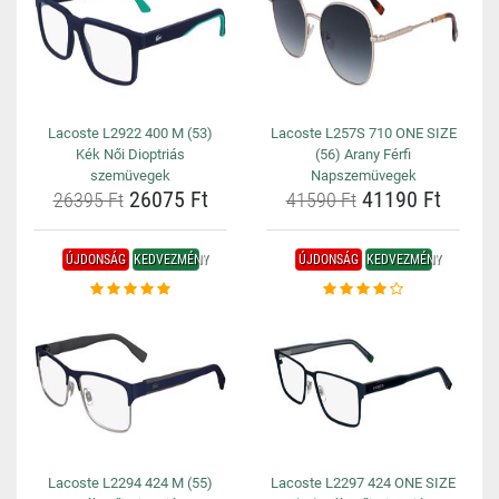
Lacoste L2922 400 M (53)
Lacoste L257S 710 ONE SIZE
Kék Női Dioptriás
(56) Arany Férfi
szemüvegek
Napszemüvegek
26075 Ft
41190 Ft
26395 Ft
41590 Ft
ÚJDONSÁG
KEDVEZMÉNY
ÚJDONSÁG
KEDVEZMÉNY
Lacoste L2294 424 M (55)
Lacoste L2297 424 ONE SIZE