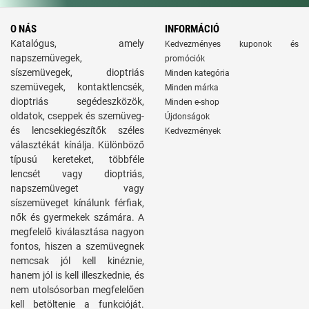
O NÁS
INFORMÁCIÓ
Katalógus, amely
Kedvezményes kuponok és
napszemüvegek,
promóciók
síszemüvegek, dioptriás
Minden kategória
szemüvegek, kontaktlencsék,
Minden márka
dioptriás segédeszközök,
Minden e-shop
oldatok, cseppek és szemüveg-
Újdonságok
és lencsekiegészítők széles
Kedvezmények
választékát kínálja. Különböző
típusú kereteket, többféle
lencsét vagy dioptriás,
napszemüveget vagy
síszemüveget kínálunk férfiak,
nők és gyermekek számára. A
megfelelő kiválasztása nagyon
fontos, hiszen a szemüvegnek
nemcsak jól kell kinéznie,
hanem jól is kell illeszkednie, és
nem utolsósorban megfelelően
kell betöltenie a funkcióját.