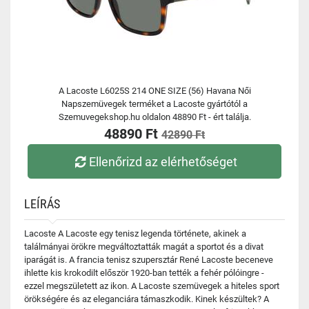
A Lacoste L6025S 214 ONE SIZE (56) Havana Női
Napszemüvegek terméket a Lacoste gyártótól a
Szemuvegekshop.hu oldalon 48890 Ft - ért találja.
48890 Ft
42890 Ft
Ellenőrizd az elérhetőséget
LEÍRÁS
Lacoste A Lacoste egy tenisz legenda története, akinek a
találmányai örökre megváltoztatták magát a sportot és a divat
iparágát is. A francia tenisz szupersztár René Lacoste beceneve
ihlette kis krokodilt először 1920-ban tették a fehér pólóingre -
ezzel megszületett az ikon. A Lacoste szemüvegek a hiteles sport
örökségére és az eleganciára támaszkodik. Kinek készültek? A