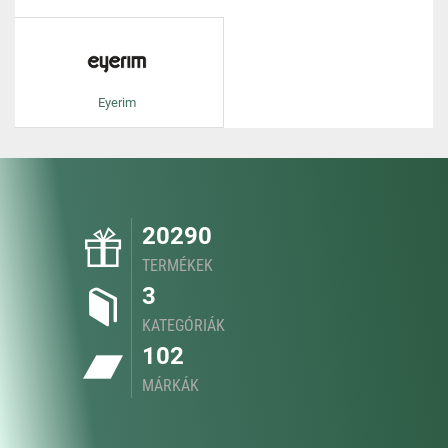
Eyerim
20290
TERMÉKEK
3
KATEGÓRIÁK
102
MÁRKÁK