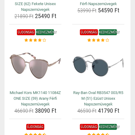
SIZE (62) Fekete Unisex
Férfi Napszemüvegek
54590 Ft
Napszemüvegek
53990 Ft
25490 Ft
21890 Ft
ÚJDONSÁG
KEDVEZMÉNY
ÚJDONSÁG
KEDVEZMÉNY
Michael Kors MK1140 11084Z
Ray-Ban Oval RB3547 003/R5
ONE SIZE (59) Arany Férfi
M (51) Ezüst Unisex
Napszemüvegek
Napszemüvegek
38090 Ft
41790 Ft
46690 Ft
46590 Ft
ÚJDONSÁG
ÚJDONSÁG
KEDVEZMÉNY