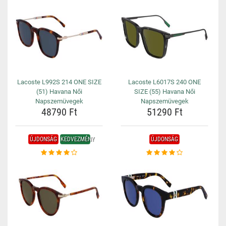
Lacoste L992S 214 ONE SIZE
Lacoste L6017S 240 ONE
(51) Havana Női
SIZE (55) Havana Női
Napszemüvegek
Napszemüvegek
48790 Ft
51290 Ft
ÚJDONSÁG
KEDVEZMÉNY
ÚJDONSÁG