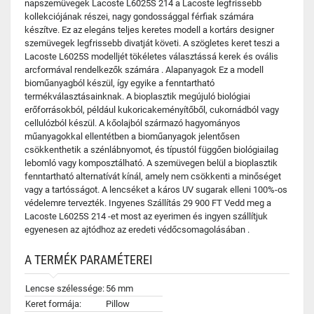
napszemüvegek Lacoste L6025S 214 a Lacoste legfrissebb
kollekciójának részei, nagy gondossággal férfiak számára
készítve. Ez az elegáns teljes keretes modell a kortárs designer
szemüvegek legfrissebb divatját követi. A szögletes keret teszi a
Lacoste L6025S modelljét tökéletes választássá kerek és ovális
arcformával rendelkezők számára . Alapanyagok Ez a modell
bioműanyagból készül, így egyike a fenntartható
termékválasztásainknak. A bioplasztik megújuló biológiai
erőforrásokból, például kukoricakeményítőből, cukornádból vagy
cellulózból készül. A kőolajból származó hagyományos
műanyagokkal ellentétben a bioműanyagok jelentősen
csökkenthetik a szénlábnyomot, és típustól függően biológiailag
lebomló vagy komposztálható. A szemüvegen belül a bioplasztik
fenntartható alternatívát kínál, amely nem csökkenti a minőséget
vagy a tartósságot. A lencséket a káros UV sugarak elleni 100%-os
védelemre tervezték. Ingyenes Szállítás 29 900 FT Vedd meg a
Lacoste L6025S 214 -et most az eyerimen és ingyen szállítjuk
egyenesen az ajtódhoz az eredeti védőcsomagolásában .
A TERMÉK PARAMÉTEREI
Lencse szélessége:
56 mm
Keret formája:
Pillow