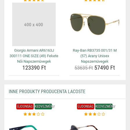
Giorgio Armani AR6163J
Ray-Ban RB3735 001/31 M
300111 ONE SIZE (49) Fekete
(57) Arany Unisex
Női Napszemüvegek
Napszemüvegek
123390 Ft
57490 Ft
53635 Ft
INNE PRODUKTY PRODUCENTA LACOSTE
ÚJDONSÁG
KEDVEZMÉNY
ÚJDONSÁG
KEDVEZMÉNY