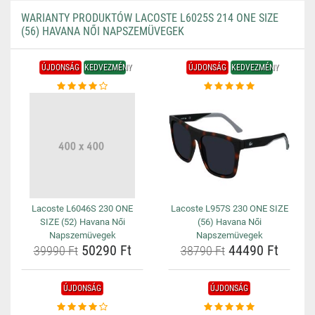
WARIANTY PRODUKTÓW LACOSTE L6025S 214 ONE SIZE
(56) HAVANA NŐI NAPSZEMÜVEGEK
ÚJDONSÁG
KEDVEZMÉNY
ÚJDONSÁG
KEDVEZMÉNY
Lacoste L6046S 230 ONE
Lacoste L957S 230 ONE SIZE
SIZE (52) Havana Női
(56) Havana Női
Napszemüvegek
Napszemüvegek
50290 Ft
44490 Ft
39990 Ft
38790 Ft
ÚJDONSÁG
ÚJDONSÁG