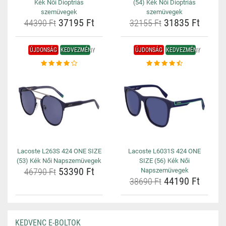
Kék Női Dioptriás
(54) Kék Női Dioptriás
szemüvegek
szemüvegek
37195 Ft
31835 Ft
44390 Ft
32155 Ft
ÚJDONSÁG
KEDVEZMÉNY
ÚJDONSÁG
KEDVEZMÉNY
Lacoste L263S 424 ONE SIZE
Lacoste L6031S 424 ONE
(53) Kék Női Napszemüvegek
SIZE (56) Kék Női
53390 Ft
46790 Ft
Napszemüvegek
44190 Ft
38690 Ft
KEDVENC E-BOLTOK