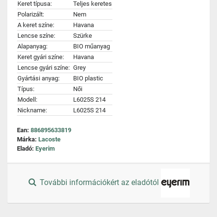
Keret típusa:
Teljes keretes
Polarizált:
Nem
A keret színe:
Havana
Lencse színe:
Szürke
Alapanyag:
BIO műanyag
Keret gyári színe:
Havana
Lencse gyári színe:
Grey
Gyártási anyag:
BIO plastic
Típus:
Női
Modell:
L6025S 214
Nickname:
L6025S 214
Ean:
886895633819
Márka:
Lacoste
Eladó:
Eyerim
További információkért az eladótól