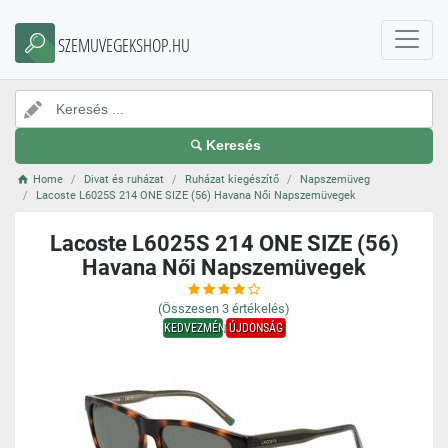
SZEMUVEGEKSHOP.HU
Keresés
Home
Divat és ruházat
Ruházat kiegészítő
Napszemüveg
Lacoste L6025S 214 ONE SIZE (56) Havana Női Napszemüvegek
Lacoste L6025S 214 ONE SIZE (56)
Havana Női Napszemüvegek
(Összesen
3
értékelés)
KEDVEZMÉNY
ÚJDONSÁG