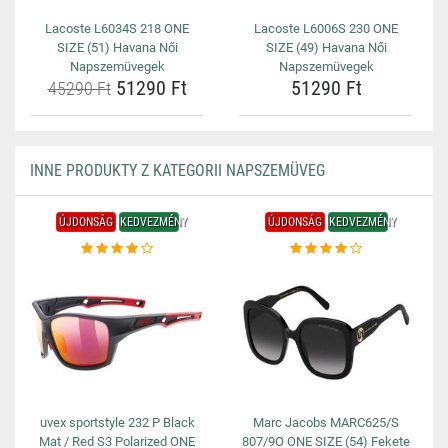
Lacoste L6034S 218 ONE
Lacoste L6006S 230 ONE
SIZE (51) Havana Női
SIZE (49) Havana Női
Napszemüvegek
Napszemüvegek
51290 Ft
51290 Ft
45290 Ft
INNE PRODUKTY Z KATEGORII NAPSZEMÜVEG
ÚJDONSÁG
KEDVEZMÉNY
ÚJDONSÁG
KEDVEZMÉNY
uvex sportstyle 232 P Black
Marc Jacobs MARC625/S
Mat / Red S3 Polarized ONE
807/9O ONE SIZE (54) Fekete