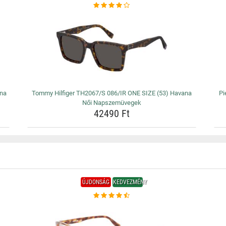
ana
Tommy Hilfiger TH2067/S 086/IR ONE SIZE (53) Havana
Pi
Női Napszemüvegek
42490 Ft
ÚJDONSÁG
KEDVEZMÉNY