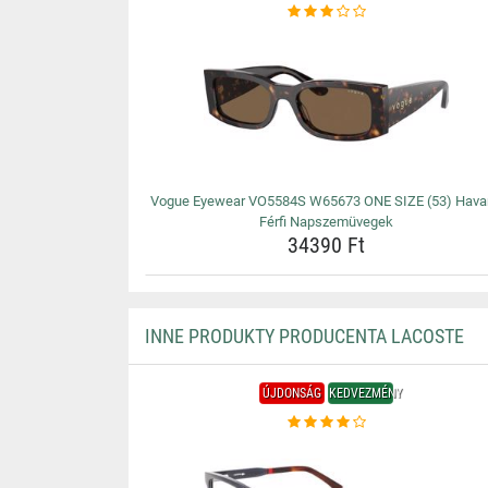
Vogue Eyewear VO5584S W65673 ONE SIZE (53) Hav
Férfi Napszemüvegek
34390 Ft
INNE PRODUKTY PRODUCENTA LACOSTE
ÚJDONSÁG
KEDVEZMÉNY