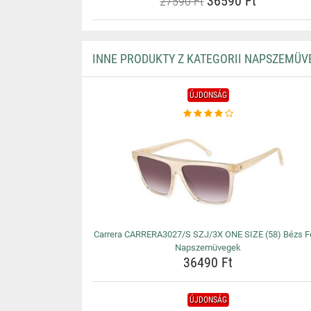
36590 Ft
27590 Ft
INNE PRODUKTY Z KATEGORII NAPSZEMÜV
ÚJDONSÁG
Carrera CARRERA3027/S SZJ/3X ONE SIZE (58) Bézs Fé
Napszemüvegek
36490 Ft
ÚJDONSÁG