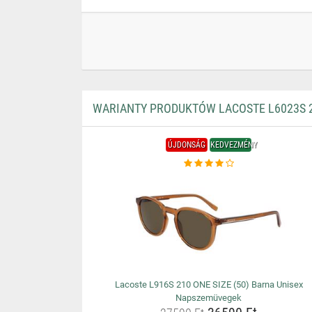
WARIANTY PRODUKTÓW LACOSTE L6023S 2
ÚJDONSÁG
KEDVEZMÉNY
Lacoste L916S 210 ONE SIZE (50) Barna Unisex
Napszemüvegek