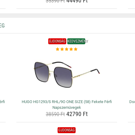
44490 Ft
35390 Ft
EG
ÚJDONSÁG
KEDVEZMÉNY
rfi
HUGO HG1293/S RHL/9O ONE SIZE (58) Fekete Férfi
Dsq
Napszemüvegek
42790 Ft
38590 Ft
ÚJDONSÁG