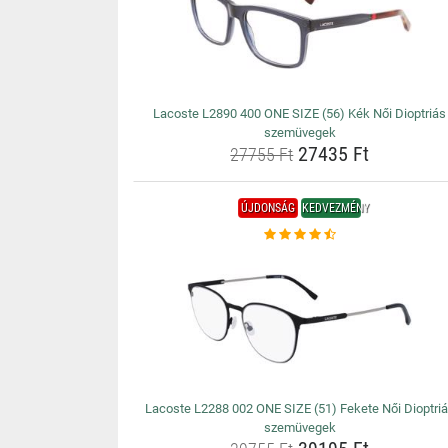
Lacoste L2890 400 ONE SIZE (56) Kék Női Dioptriás
szemüvegek
27435 Ft
27755 Ft
ÚJDONSÁG
KEDVEZMÉNY
Lacoste L2288 002 ONE SIZE (51) Fekete Női Dioptri
szemüvegek