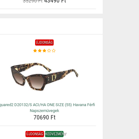
43490 Ft
35290 Ft
ÚJDONSÁG
uared2 D20132/S ACI/HA ONE SIZE (55) Havana Férfi
Napszemüvegek
70690 Ft
ÚJDONSÁG
KEDVEZMÉNY