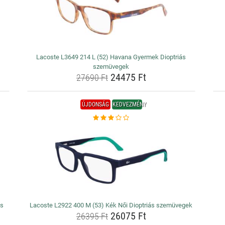
Lacoste L3649 214 L (52) Havana Gyermek Dioptriás
szemüvegek
24475 Ft
27690 Ft
ÚJDONSÁG
KEDVEZMÉNY
ás
Lacoste L2922 400 M (53) Kék Női Dioptriás szemüvegek
26075 Ft
26395 Ft