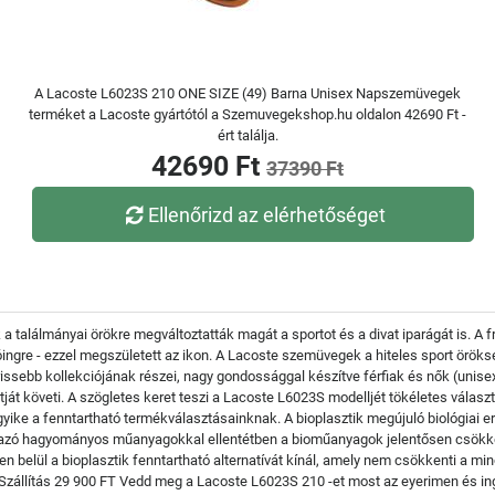
A Lacoste L6023S 210 ONE SIZE (49) Barna Unisex Napszemüvegek
terméket a Lacoste gyártótól a Szemuvegekshop.hu oldalon 42690 Ft -
ért találja.
42690 Ft
37390 Ft
Ellenőrizd az elérhetőséget
 a találmányai örökre megváltoztatták magát a sportot és a divat iparágát is. A
ólóingre - ezzel megszületett az ikon. A Lacoste szemüvegek a hiteles sport örö
ebb kollekciójának részei, nagy gondossággal készítve férfiak és nők (unisex
ját követi. A szögletes keret teszi a Lacoste L6023S modelljét tökéletes vála
yike a fenntartható termékválasztásainknak. A bioplasztik megújuló biológiai e
rmazó hagyományos műanyagokkal ellentétben a bioműanyagok jelentősen csökke
 belül a bioplasztik fenntartható alternatívát kínál, amely nem csökkenti a mi
Szállítás 29 900 FT Vedd meg a Lacoste L6023S 210 -et most az eyerimen és ing