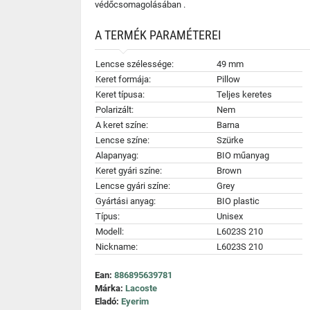
védőcsomagolásában .
A TERMÉK PARAMÉTEREI
Lencse szélessége:
49 mm
Keret formája:
Pillow
Keret típusa:
Teljes keretes
Polarizált:
Nem
A keret színe:
Barna
Lencse színe:
Szürke
Alapanyag:
BIO műanyag
Keret gyári színe:
Brown
Lencse gyári színe:
Grey
Gyártási anyag:
BIO plastic
Típus:
Unisex
Modell:
L6023S 210
Nickname:
L6023S 210
Ean:
886895639781
Márka:
Lacoste
Eladó:
Eyerim