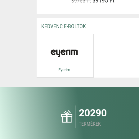
39195 Ft
39755 Ft
KEDVENC E-BOLTOK
Eyerim
20290
TERMÉKEK