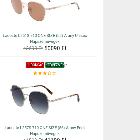
Lacoste L251S 710 ONE SIZE (52) Arany Unisex
Napszemüvegek
50090 Ft
43690 Ft
ÚJDONSÁG
KEDVEZMÉNY
Lacoste L257S 710 ONE SIZE (56) Arany Férfi
Napszemüvegek