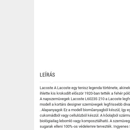
LEÍRÁS
Lacoste A Lacoste egy tenisz legenda története, akinek
ihlette kis krokodilt először 1920-ban tették a fehér p
A napszemüvegek Lacoste L6023S 210 a Lacoste legfriss
modell a kortárs designer szemüvegek legfrissebb divat
. Alapanyagok Ez a modell bioműanyagból készül, így eg
cukornádból vagy cellulózból készül. A kőolajból szá
biológiailag lebomló vagy komposztálható. A szemüvegen
sugarak elleni 100%-os védelemre tervezték. Ingyenes 