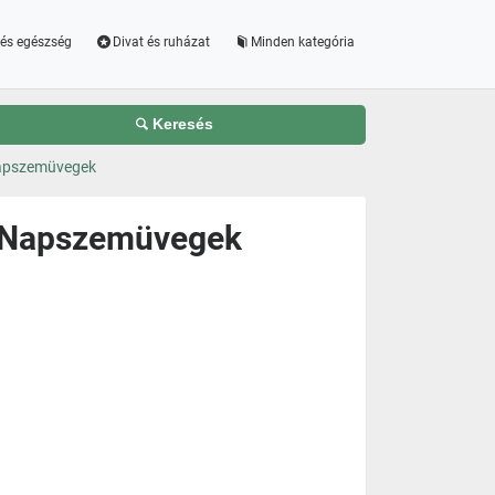
és egészség
Divat és ruházat
Minden kategória
Keresés
Napszemüvegek
x Napszemüvegek