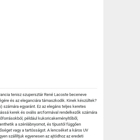
 francia tenisz szupersztár René Lacoste beceneve
kségére és az eleganciára támaszkodik. Kinek készültek?
) számára egyaránt. Ez az elegáns teljes keretes
sztássá kerek és ovális arcformával rendelkezők számára
rőforrásokból, például kukoricakeményítőből,
nthetik a szénlábnyomot, és típustól függően
nőséget vagy a tartósságot. A lencséket a káros UV
yen szállítjuk egyenesen az ajtódhoz az eredeti