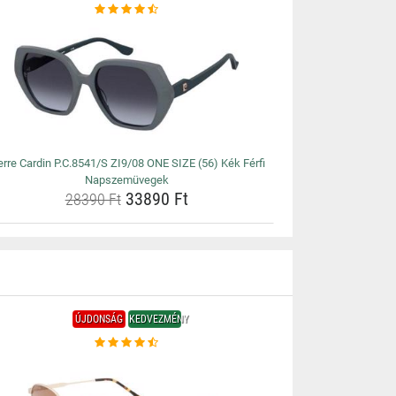
erre Cardin P.C.8541/S ZI9/08 ONE SIZE (56) Kék Férfi
Napszemüvegek
33890 Ft
28390 Ft
ÚJDONSÁG
KEDVEZMÉNY