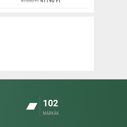
41190 Ft
41590 Ft
102
MÁRKÁK