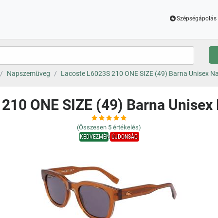
Szépségápolás 
Napszemüveg
Lacoste L6023S 210 ONE SIZE (49) Barna Unisex 
 210 ONE SIZE (49) Barna Unise
(Összesen
5
értékelés)
KEDVEZMÉNY
ÚJDONSÁG