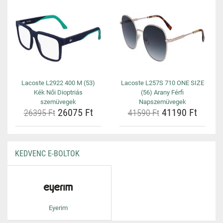
Lacoste L2922 400 M (53)
Lacoste L257S 710 ONE SIZE
Kék Női Dioptriás
(56) Arany Férfi
szemüvegek
Napszemüvegek
26075 Ft
41190 Ft
26395 Ft
41590 Ft
KEDVENC E-BOLTOK
Eyerim