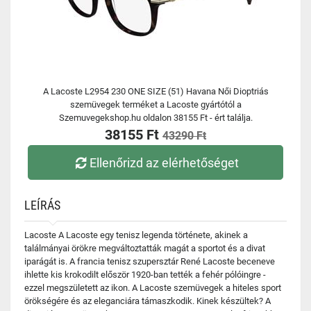
A Lacoste L2954 230 ONE SIZE (51) Havana Női Dioptriás
szemüvegek terméket a Lacoste gyártótól a
Szemuvegekshop.hu oldalon 38155 Ft - ért találja.
38155 Ft
43290 Ft
Ellenőrizd az elérhetőséget
LEÍRÁS
Lacoste A Lacoste egy tenisz legenda története, akinek a
találmányai örökre megváltoztatták magát a sportot és a divat
iparágát is. A francia tenisz szupersztár René Lacoste beceneve
ihlette kis krokodilt először 1920-ban tették a fehér pólóingre -
ezzel megszületett az ikon. A Lacoste szemüvegek a hiteles sport
örökségére és az eleganciára támaszkodik. Kinek készültek? A