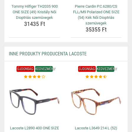
Tommy Hilfiger TH2035 900
Pierre Cardin P.C.6280/CS
ONE SIZE (49) Kristály Női
FLL/M9 Polarized ONE SIZE
Dioptriás szemüvegek
(54) Kék Női Dioptriás
31435 Ft
szemüvegek
35355 Ft
INNE PRODUKTY PRODUCENTA LACOSTE
ÚJDONSÁG
KEDVEZMÉNY
ÚJDONSÁG
KEDVEZMÉNY
Lacoste L2890 400 ONE SIZE
Lacoste L3649 214 L (52)