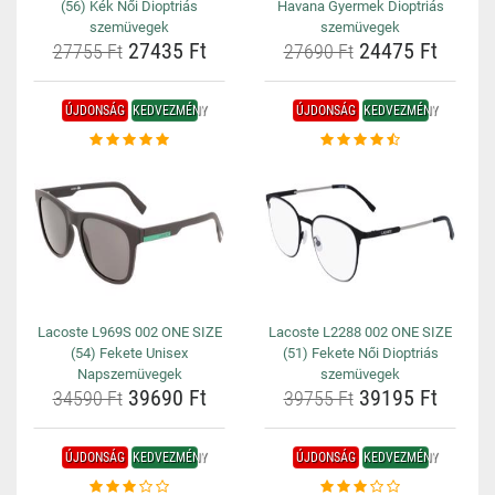
(56) Kék Női Dioptriás
Havana Gyermek Dioptriás
szemüvegek
szemüvegek
27435 Ft
24475 Ft
27755 Ft
27690 Ft
ÚJDONSÁG
KEDVEZMÉNY
ÚJDONSÁG
KEDVEZMÉNY
Lacoste L969S 002 ONE SIZE
Lacoste L2288 002 ONE SIZE
(54) Fekete Unisex
(51) Fekete Női Dioptriás
Napszemüvegek
szemüvegek
39690 Ft
39195 Ft
34590 Ft
39755 Ft
ÚJDONSÁG
KEDVEZMÉNY
ÚJDONSÁG
KEDVEZMÉNY