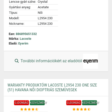
Lencse gyári színe:
Crystal
Gyártási anyag:
Acetate
Típus:
Női
Modell:
L2954 230
Nickname:
L2954 230
Ean:
886895651332
Márka:
Lacoste
Eladó:
Eyerim
További információkért az eladótól
WARIANTY PRODUKTÓW LACOSTE L2954 230 ONE SIZE
(51) HAVANA NŐI DIOPTRIÁS SZEMÜVEGEK
ÚJDONSÁG
KEDVEZMÉNY
ÚJDONSÁG
KEDVEZMÉNY