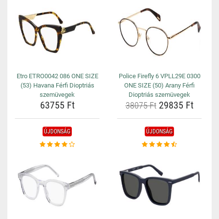
Etro ETRO0042 086 ONE SIZE
Police Firefly 6 VPLL29E 0300
(53) Havana Férfi Dioptriás
ONE SIZE (50) Arany Férfi
szemüvegek
Dioptriás szemüvegek
63755 Ft
29835 Ft
38075 Ft
ÚJDONSÁG
ÚJDONSÁG