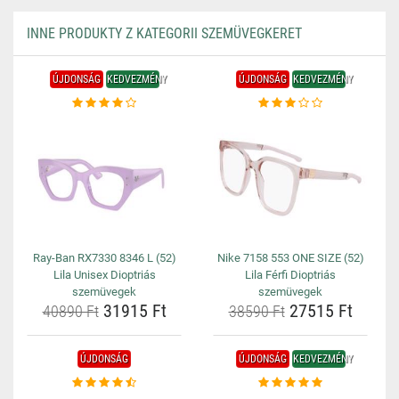
INNE PRODUKTY Z KATEGORII SZEMÜVEGKERET
ÚJDONSÁG
KEDVEZMÉNY
ÚJDONSÁG
KEDVEZMÉNY
Ray-Ban RX7330 8346 L (52)
Nike 7158 553 ONE SIZE (52)
Lila Unisex Dioptriás
Lila Férfi Dioptriás
szemüvegek
szemüvegek
31915 Ft
27515 Ft
40890 Ft
38590 Ft
ÚJDONSÁG
ÚJDONSÁG
KEDVEZMÉNY