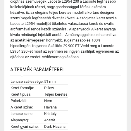
dioptriás szemüvegek Lacoste L2954 230 a Lacoste legfrissebb
kollekciójának részei, nagy gondossággal férfiak számára
készítve. Ez az elegáns teljes keretes modell a kortárs designer
szemüvegek legfrissebb divatját követi. A szögletes keret teszi a
Lacoste L2954 modelljét tökéletes választássá kerek és ovális
arcformával rendelkezők számára . Alapanyagok A keret anyaga
kiváló minőségű injektált acetát . A műanyaggal összehasonlítva
az acetát lényegesen könnyebb, rugalmasabb és 100%
hipoallergén. Ingyenes Szállítás 29 900 FT Vedd meg a Lacoste
L2954 230 -et most az eyerimen és ingyen szállítjuk egyenesen az
ajtódhoz az eredeti védőcsomagolásában .
A TERMÉK PARAMÉTEREI
Lencse szélessége:
51 mm
Keret formája:
Pillow
Keret típusa:
Teljes keretes
Polarizált:
Nem
A keret színe:
Havana
Lencse színe:
Kristály
Alapanyag:
Acetát
Keret gyári színe:
Dark Havana