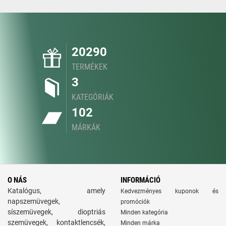
20290
TERMÉKEK
3
KATEGÓRIÁK
102
MÁRKÁK
O NÁS
INFORMÁCIÓ
Katalógus, amely
Kedvezményes kuponok és
napszemüvegek,
promóciók
síszemüvegek, dioptriás
Minden kategória
szemüvegek, kontaktlencsék,
Minden márka