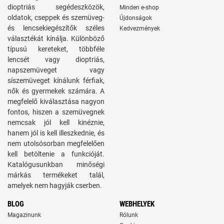
dioptriás segédeszközök,
Minden e-shop
oldatok, cseppek és szemüveg-
Újdonságok
és lencsekiegészítők széles
Kedvezmények
választékát kínálja. Különböző
típusú kereteket, többféle
lencsét vagy dioptriás,
napszemüveget vagy
síszemüveget kínálunk férfiak,
nők és gyermekek számára. A
megfelelő kiválasztása nagyon
fontos, hiszen a szemüvegnek
nemcsak jól kell kinéznie,
hanem jól is kell illeszkednie, és
nem utolsósorban megfelelően
kell betöltenie a funkcióját.
Katalógusunkban minőségi
márkás termékeket talál,
amelyek nem hagyják cserben.
BLOG
WEBHELYEK
Magazinunk
Rólunk