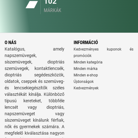
102
MÁRKÁK
O NÁS
INFORMÁCIÓ
Katalógus, amely
Kedvezményes kuponok és
napszemüvegek,
promóciók
síszemüvegek, dioptriás
Minden kategória
szemüvegek, kontaktlencsék,
Minden márka
dioptriás segédeszközök,
Minden e-shop
oldatok, cseppek és szemüveg-
Újdonságok
és lencsekiegészítők széles
Kedvezmények
választékát kínálja. Különböző
típusú kereteket, többféle
lencsét vagy dioptriás,
napszemüveget vagy
síszemüveget kínálunk férfiak,
nők és gyermekek számára. A
megfelelő kiválasztása nagyon