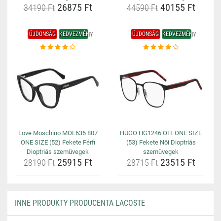
26875 Ft
40155 Ft
34190 Ft
44590 Ft
ÚJDONSÁG
KEDVEZMÉNY
ÚJDONSÁG
KEDVEZMÉNY
Love Moschino MOL636 807
HUGO HG1246 OIT ONE SIZE
ONE SIZE (52) Fekete Férfi
(53) Fekete Női Dioptriás
Dioptriás szemüvegek
szemüvegek
25915 Ft
23515 Ft
28190 Ft
28715 Ft
INNE PRODUKTY PRODUCENTA LACOSTE