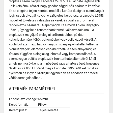
dioptriás szemüvegek Lacoste L2953 601 a Lacoste legfrissebb
kollekciójának részei, nagy gondossággal nők számára készítve.
Ez az elegáns teljes keretes modell a kortárs designer szemüvegek
legfrissebb divatját követi. A szögletes keret teszi a Lacoste L2953
modelljét tökéletes választássá kerek és ovális arcformával
rendelkezők számára . Alapanyagok Ez a modell bioműanyagból
készül, így egyike a fenntartható termékválasztásainknak. A
bioplasztik megújuló biológiai erőforrásokból, például
kukoricakeményítőből, cukornádból vagy cellulózból készül. A
kőolajból származó hagyományos műanyagokkal ellentétben a
bioműanyagok jelentősen csökkenthetik a szénlábnyomot, és
típustól függően biológiailag lebomló vagy komposztálható. A
szemüvegen belül a bioplasztik fenntartható alternatívát kínál,
amely nem csökkenti a minőséget vagy a tartósságot. Ingyenes
Szállítás 29 900 FT Vedd meg a Lacoste L2953 601 -et most az
eyerimen és ingyen szállítjuk egyenesen az ajtódhoz az eredeti
védőcsomagolásában .
A TERMÉK PARAMÉTEREI
Lencse szélessége:
55 mm
Keret formája:
Pillow
Keret típusa:
Teljes keretes