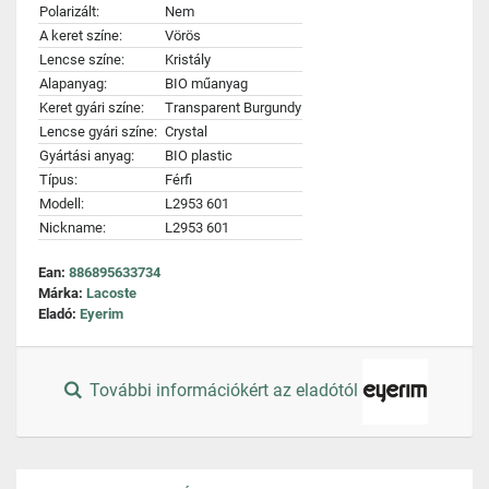
Polarizált:
Nem
A keret színe:
Vörös
Lencse színe:
Kristály
Alapanyag:
BIO műanyag
Keret gyári színe:
Transparent Burgundy
Lencse gyári színe:
Crystal
Gyártási anyag:
BIO plastic
Típus:
Férfi
Modell:
L2953 601
Nickname:
L2953 601
Ean:
886895633734
Márka:
Lacoste
Eladó:
Eyerim
További információkért az eladótól