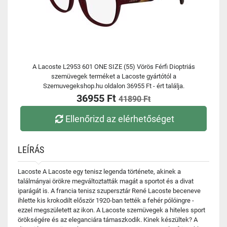
A Lacoste L2953 601 ONE SIZE (55) Vörös Férfi Dioptriás
szemüvegek terméket a Lacoste gyártótól a
Szemuvegekshop.hu oldalon 36955 Ft - ért találja.
36955 Ft
41890 Ft
Ellenőrizd az elérhetőséget
LEÍRÁS
Lacoste A Lacoste egy tenisz legenda története, akinek a
találmányai örökre megváltoztatták magát a sportot és a divat
iparágát is. A francia tenisz szupersztár René Lacoste beceneve
ihlette kis krokodilt először 1920-ban tették a fehér pólóingre -
ezzel megszületett az ikon. A Lacoste szemüvegek a hiteles sport
örökségére és az eleganciára támaszkodik. Kinek készültek? A