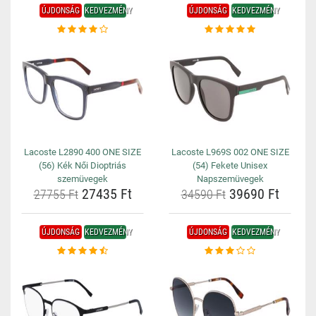
ÚJDONSÁG
KEDVEZMÉNY
ÚJDONSÁG
KEDVEZMÉNY
Lacoste L2890 400 ONE SIZE
Lacoste L969S 002 ONE SIZE
(56) Kék Női Dioptriás
(54) Fekete Unisex
szemüvegek
Napszemüvegek
27435 Ft
39690 Ft
27755 Ft
34590 Ft
ÚJDONSÁG
KEDVEZMÉNY
ÚJDONSÁG
KEDVEZMÉNY