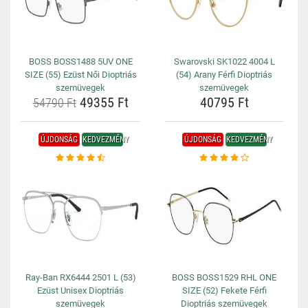
BOSS BOSS1488 5UV ONE
Swarovski SK1022 4004 L
SIZE (55) Ezüst Női Dioptriás
(54) Arany Férfi Dioptriás
szemüvegek
szemüvegek
49355 Ft
40795 Ft
54790 Ft
ÚJDONSÁG
KEDVEZMÉNY
ÚJDONSÁG
KEDVEZMÉNY
Ray-Ban RX6444 2501 L (53)
BOSS BOSS1529 RHL ONE
Ezüst Unisex Dioptriás
SIZE (52) Fekete Férfi
szemüvegek
Dioptriás szemüvegek