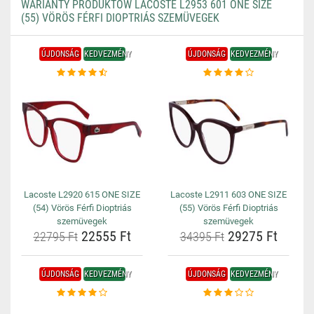
WARIANTY PRODUKTÓW LACOSTE L2953 601 ONE SIZE
(55) VÖRÖS FÉRFI DIOPTRIÁS SZEMÜVEGEK
ÚJDONSÁG
KEDVEZMÉNY
ÚJDONSÁG
KEDVEZMÉNY
Lacoste L2920 615 ONE SIZE
Lacoste L2911 603 ONE SIZE
(54) Vörös Férfi Dioptriás
(55) Vörös Férfi Dioptriás
szemüvegek
szemüvegek
22555 Ft
29275 Ft
22795 Ft
34395 Ft
ÚJDONSÁG
KEDVEZMÉNY
ÚJDONSÁG
KEDVEZMÉNY