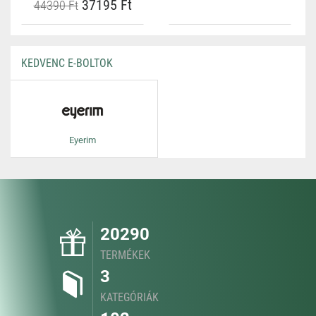
37195 Ft
44390 Ft
KEDVENC E-BOLTOK
Eyerim
20290
TERMÉKEK
3
KATEGÓRIÁK