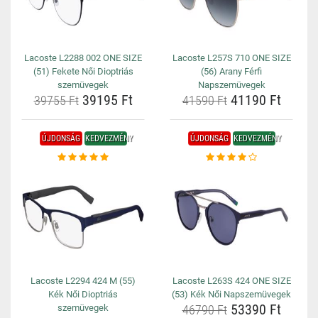
Lacoste L2288 002 ONE SIZE
Lacoste L257S 710 ONE SIZE
(51) Fekete Női Dioptriás
(56) Arany Férfi
szemüvegek
Napszemüvegek
39195 Ft
41190 Ft
39755 Ft
41590 Ft
ÚJDONSÁG
KEDVEZMÉNY
ÚJDONSÁG
KEDVEZMÉNY
Lacoste L2294 424 M (55)
Lacoste L263S 424 ONE SIZE
Kék Női Dioptriás
(53) Kék Női Napszemüvegek
53390 Ft
szemüvegek
46790 Ft