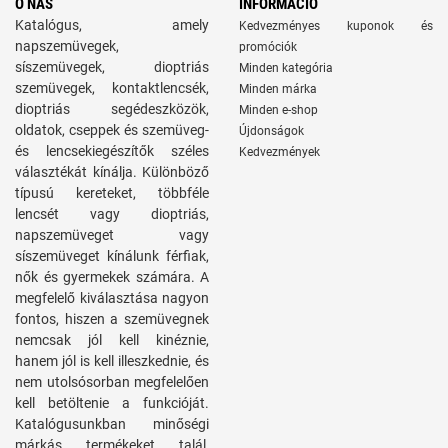
O NÁS
INFORMÁCIÓ
Katalógus, amely
Kedvezményes kuponok és
napszemüvegek,
promóciók
síszemüvegek, dioptriás
Minden kategória
szemüvegek, kontaktlencsék,
Minden márka
dioptriás segédeszközök,
Minden e-shop
oldatok, cseppek és szemüveg-
Újdonságok
és lencsekiegészítők széles
Kedvezmények
választékát kínálja. Különböző
típusú kereteket, többféle
lencsét vagy dioptriás,
napszemüveget vagy
síszemüveget kínálunk férfiak,
nők és gyermekek számára. A
megfelelő kiválasztása nagyon
fontos, hiszen a szemüvegnek
nemcsak jól kell kinéznie,
hanem jól is kell illeszkednie, és
nem utolsósorban megfelelően
kell betöltenie a funkcióját.
Katalógusunkban minőségi
márkás termékeket talál,