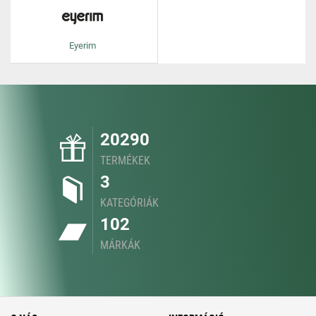
Eyerim
20290
TERMÉKEK
3
KATEGÓRIÁK
102
MÁRKÁK