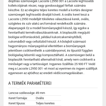
dioptriás szemüvegek Lacoste L2950 301 a Lacoste legfrissebb
kollekciójának részei, nagy gondossággal férfiak számára
készítve. Ez az elegáns teljes keretes modell a kortárs designer
szemüvegek legfrissebb divatját követi. A ovális keret teszi a
Lacoste L2950 modelljét tökéletes választássá kerek, ovális,
szögletes és szív alakú arcformával rendelkezők számára .
Alapanyagok Ez a modell bioműanyagból készül, így egyike a
fenntartható termékválasztásainknak. A bioplasztik megújuló
biológiai erőforrásokból, például kukoricakeményítőből,
cukornádból vagy cellulózból készül. A kőolajból származó
hagyományos műanyagokkal ellentétben a bioműanyagok
jelentősen csökkenthetik a szénlábnyomot, és típustól függően
biológiailag lebomló vagy komposztálható. A szemüvegen belül a
bioplasztik fenntartható alternatívát kínál, amely nem csökkenti a
minőséget vagy a tartósságot. Ingyenes Szállítás 25 900 FT Vedd
meg a Lacoste L2950 301 -et most az eyerimen és ingyen szállítjuk
egyenesen az ajtódhoz az eredeti védőcsomagolásában .
A TERMÉK PARAMÉTEREI
Lencse szélessége:
49 mm
Keret formája:
Ovális
Keret típusa:
Teljes keretes