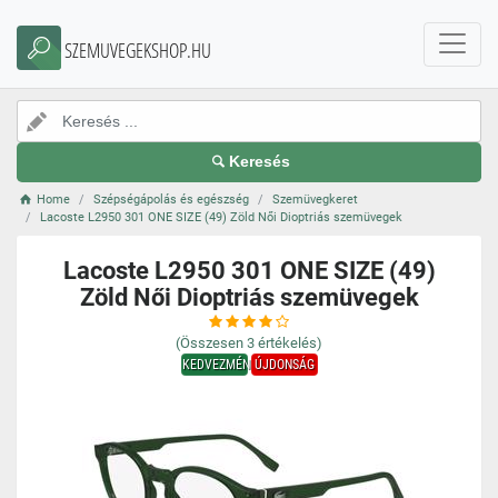
SZEMUVEGEKSHOP.HU
Keresés
Home
Szépségápolás és egészség
Szemüvegkeret
Lacoste L2950 301 ONE SIZE (49) Zöld Női Dioptriás szemüvegek
Lacoste L2950 301 ONE SIZE (49)
Zöld Női Dioptriás szemüvegek
(Összesen
3
értékelés)
KEDVEZMÉNY
ÚJDONSÁG