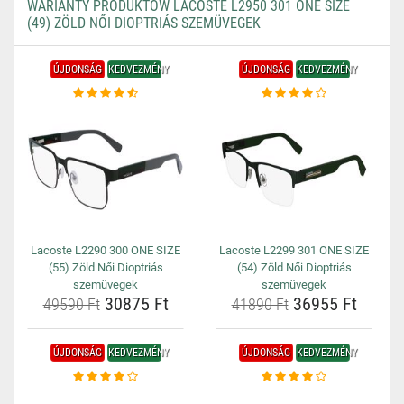
WARIANTY PRODUKTÓW LACOSTE L2950 301 ONE SIZE
(49) ZÖLD NŐI DIOPTRIÁS SZEMÜVEGEK
ÚJDONSÁG
KEDVEZMÉNY
ÚJDONSÁG
KEDVEZMÉNY
Lacoste L2290 300 ONE SIZE
Lacoste L2299 301 ONE SIZE
(55) Zöld Női Dioptriás
(54) Zöld Női Dioptriás
szemüvegek
szemüvegek
30875 Ft
36955 Ft
49590 Ft
41890 Ft
ÚJDONSÁG
KEDVEZMÉNY
ÚJDONSÁG
KEDVEZMÉNY