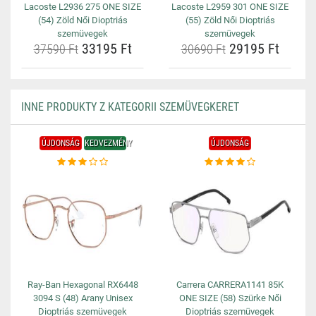
Lacoste L2936 275 ONE SIZE
Lacoste L2959 301 ONE SIZE
(54) Zöld Női Dioptriás
(55) Zöld Női Dioptriás
szemüvegek
szemüvegek
33195 Ft
29195 Ft
37590 Ft
30690 Ft
INNE PRODUKTY Z KATEGORII SZEMÜVEGKERET
ÚJDONSÁG
KEDVEZMÉNY
ÚJDONSÁG
Ray-Ban Hexagonal RX6448
Carrera CARRERA1141 85K
3094 S (48) Arany Unisex
ONE SIZE (58) Szürke Női
Dioptriás szemüvegek
Dioptriás szemüvegek