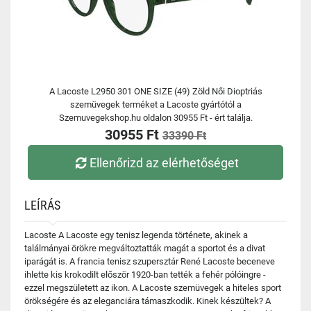
A Lacoste L2950 301 ONE SIZE (49) Zöld Női Dioptriás
szemüvegek terméket a Lacoste gyártótól a
Szemuvegekshop.hu oldalon 30955 Ft - ért találja.
30955 Ft
33390 Ft
Ellenőrizd az elérhetőséget
LEÍRÁS
Lacoste A Lacoste egy tenisz legenda története, akinek a
találmányai örökre megváltoztatták magát a sportot és a divat
iparágát is. A francia tenisz szupersztár René Lacoste beceneve
ihlette kis krokodilt először 1920-ban tették a fehér pólóingre -
ezzel megszületett az ikon. A Lacoste szemüvegek a hiteles sport
örökségére és az eleganciára támaszkodik. Kinek készültek? A