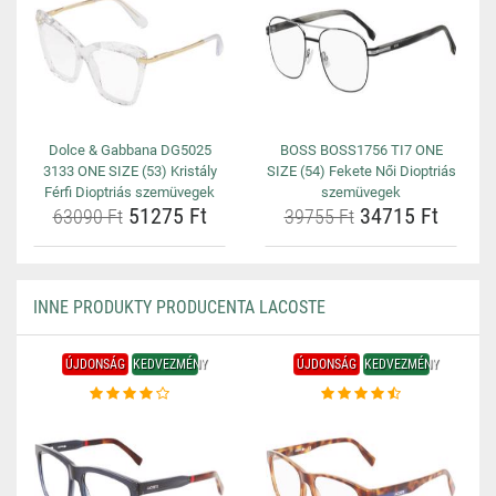
Dolce & Gabbana DG5025
BOSS BOSS1756 TI7 ONE
3133 ONE SIZE (53) Kristály
SIZE (54) Fekete Női Dioptriás
Férfi Dioptriás szemüvegek
szemüvegek
51275 Ft
34715 Ft
63090 Ft
39755 Ft
INNE PRODUKTY PRODUCENTA LACOSTE
ÚJDONSÁG
KEDVEZMÉNY
ÚJDONSÁG
KEDVEZMÉNY