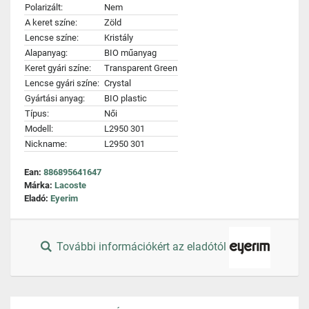
Polarizált:
Nem
A keret színe:
Zöld
Lencse színe:
Kristály
Alapanyag:
BIO műanyag
Keret gyári színe:
Transparent Green
Lencse gyári színe:
Crystal
Gyártási anyag:
BIO plastic
Típus:
Női
Modell:
L2950 301
Nickname:
L2950 301
Ean:
886895641647
Márka:
Lacoste
Eladó:
Eyerim
További információkért az eladótól