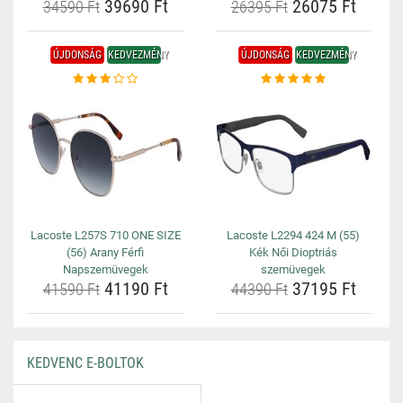
39690 Ft
26075 Ft
34590 Ft
26395 Ft
ÚJDONSÁG
KEDVEZMÉNY
ÚJDONSÁG
KEDVEZMÉNY
Lacoste L257S 710 ONE SIZE
Lacoste L2294 424 M (55)
(56) Arany Férfi
Kék Női Dioptriás
Napszemüvegek
szemüvegek
41190 Ft
37195 Ft
41590 Ft
44390 Ft
KEDVENC E-BOLTOK