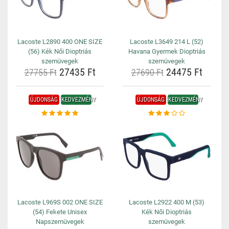
Lacoste L2890 400 ONE SIZE
Lacoste L3649 214 L (52)
(56) Kék Női Dioptriás
Havana Gyermek Dioptriás
szemüvegek
szemüvegek
27435 Ft
24475 Ft
27755 Ft
27690 Ft
ÚJDONSÁG
KEDVEZMÉNY
ÚJDONSÁG
KEDVEZMÉNY
Lacoste L969S 002 ONE SIZE
Lacoste L2922 400 M (53)
(54) Fekete Unisex
Kék Női Dioptriás
Napszemüvegek
szemüvegek