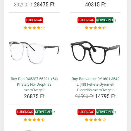
28475 Ft
40315 Ft
39290 Ft
ÚJDONSÁG
ÚJDONSÁG
KEDVEZMÉNY
Ray-Ban RX5387 5629 L (54)
Ray-Ban Junior RY1601 3542
Kristály Női Dioptriás
L (48) Fekete Gyermek
szemüvegek
Dioptriás szemüvegek
26875 Ft
14795 Ft
20590 Ft
ÚJDONSÁG
KEDVEZMÉNY
ÚJDONSÁG
KEDVEZMÉNY