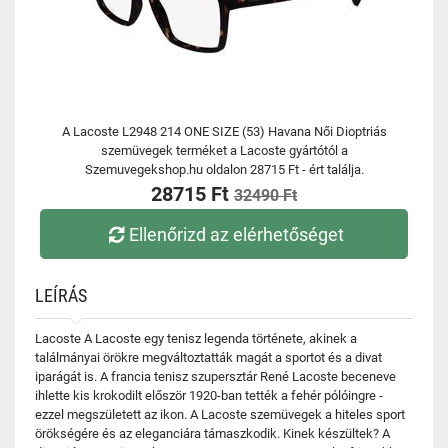
A Lacoste L2948 214 ONE SIZE (53) Havana Női Dioptriás
szemüvegek terméket a Lacoste gyártótól a
Szemuvegekshop.hu oldalon 28715 Ft - ért találja.
28715 Ft
32490 Ft
Ellenőrizd az elérhetőséget
LEÍRÁS
Lacoste A Lacoste egy tenisz legenda története, akinek a
találmányai örökre megváltoztatták magát a sportot és a divat
iparágát is. A francia tenisz szupersztár René Lacoste beceneve
ihlette kis krokodilt először 1920-ban tették a fehér pólóingre -
ezzel megszületett az ikon. A Lacoste szemüvegek a hiteles sport
örökségére és az eleganciára támaszkodik. Kinek készültek? A