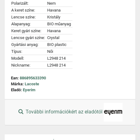
Polarizált:
Nem
A keret színe:
Havana
Lencse színe:
Kristály
Alapanyag:
BIO műanyag
Keret gyári színe:
Havana
Lencse gyári színe:
Crystal
Gyártási anyag:
BIO plastic
Típus:
Női
Modell:
L2948 214
Nickname:
L2948 214
Ean:
886895633390
Márka:
Lacoste
Eladó:
Eyerim
További információkért az eladótól