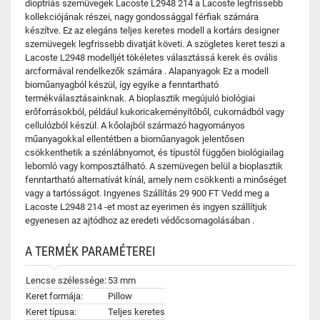
dioptriás szemüvegek Lacoste L2948 214 a Lacoste legfrissebb
kollekciójának részei, nagy gondossággal férfiak számára
készítve. Ez az elegáns teljes keretes modell a kortárs designer
szemüvegek legfrissebb divatját követi. A szögletes keret teszi a
Lacoste L2948 modelljét tökéletes választássá kerek és ovális
arcformával rendelkezők számára . Alapanyagok Ez a modell
bioműanyagból készül, így egyike a fenntartható
termékválasztásainknak. A bioplasztik megújuló biológiai
erőforrásokból, például kukoricakeményítőből, cukornádból vagy
cellulózból készül. A kőolajból származó hagyományos
műanyagokkal ellentétben a bioműanyagok jelentősen
csökkenthetik a szénlábnyomot, és típustól függően biológiailag
lebomló vagy komposztálható. A szemüvegen belül a bioplasztik
fenntartható alternatívát kínál, amely nem csökkenti a minőséget
vagy a tartósságot. Ingyenes Szállítás 29 900 FT Vedd meg a
Lacoste L2948 214 -et most az eyerimen és ingyen szállítjuk
egyenesen az ajtódhoz az eredeti védőcsomagolásában .
A TERMÉK PARAMÉTEREI
Lencse szélessége:
53 mm
Keret formája:
Pillow
Keret típusa:
Teljes keretes