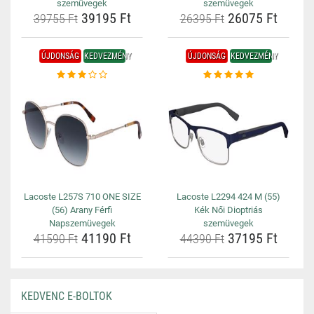
szemüvegek
szemüvegek
39195 Ft
26075 Ft
39755 Ft
26395 Ft
ÚJDONSÁG
KEDVEZMÉNY
ÚJDONSÁG
KEDVEZMÉNY
Lacoste L257S 710 ONE SIZE
Lacoste L2294 424 M (55)
(56) Arany Férfi
Kék Női Dioptriás
Napszemüvegek
szemüvegek
41190 Ft
37195 Ft
41590 Ft
44390 Ft
KEDVENC E-BOLTOK