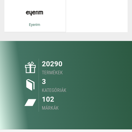
Eyerim
20290
TERMÉKEK
3
KATEGÓRIÁK
102
MÁRKÁK