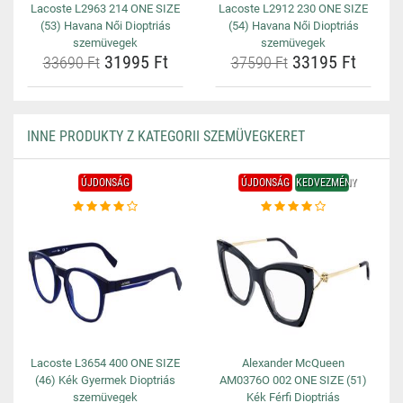
Lacoste L2963 214 ONE SIZE
Lacoste L2912 230 ONE SIZE
(53) Havana Női Dioptriás
(54) Havana Női Dioptriás
szemüvegek
szemüvegek
31995 Ft
33195 Ft
33690 Ft
37590 Ft
INNE PRODUKTY Z KATEGORII SZEMÜVEGKERET
ÚJDONSÁG
ÚJDONSÁG
KEDVEZMÉNY
Lacoste L3654 400 ONE SIZE
Alexander McQueen
(46) Kék Gyermek Dioptriás
AM0376O 002 ONE SIZE (51)
szemüvegek
Kék Férfi Dioptriás