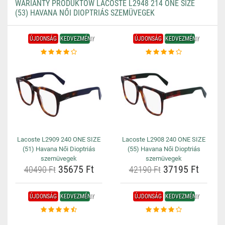
WARIANTY PRODUKTÓW LACOSTE L2948 214 ONE SIZE
(53) HAVANA NŐI DIOPTRIÁS SZEMÜVEGEK
ÚJDONSÁG
KEDVEZMÉNY
ÚJDONSÁG
KEDVEZMÉNY
Lacoste L2909 240 ONE SIZE
Lacoste L2908 240 ONE SIZE
(51) Havana Női Dioptriás
(55) Havana Női Dioptriás
szemüvegek
szemüvegek
35675 Ft
37195 Ft
40490 Ft
42190 Ft
ÚJDONSÁG
KEDVEZMÉNY
ÚJDONSÁG
KEDVEZMÉNY