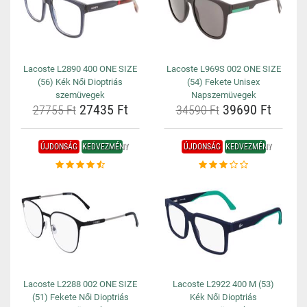
Lacoste L2890 400 ONE SIZE
Lacoste L969S 002 ONE SIZE
(56) Kék Női Dioptriás
(54) Fekete Unisex
szemüvegek
Napszemüvegek
27435 Ft
39690 Ft
27755 Ft
34590 Ft
ÚJDONSÁG
KEDVEZMÉNY
ÚJDONSÁG
KEDVEZMÉNY
Lacoste L2288 002 ONE SIZE
Lacoste L2922 400 M (53)
(51) Fekete Női Dioptriás
Kék Női Dioptriás