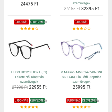
24475 Ft
szemüvegek
82395 Ft
86155 Ft
ÚJDONSÁG
KEDVEZMÉNY
ÚJDONSÁG
HUGO HG1233 807 L (51)
M Missoni MMI0147 V06 ONE
Fekete Női Dioptriás
SIZE (46) Lila Férfi Dioptriás
szemüvegek
szemüvegek
22955 Ft
25995 Ft
27990 Ft
ÚJDONSÁG
KEDVEZMÉNY
ÚJDONSÁG
KEDVEZMÉNY