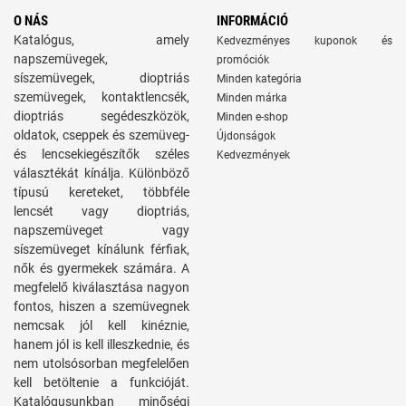
O NÁS
INFORMÁCIÓ
Katalógus, amely
Kedvezményes kuponok és
napszemüvegek,
promóciók
síszemüvegek, dioptriás
Minden kategória
szemüvegek, kontaktlencsék,
Minden márka
dioptriás segédeszközök,
Minden e-shop
oldatok, cseppek és szemüveg-
Újdonságok
és lencsekiegészítők széles
Kedvezmények
választékát kínálja. Különböző
típusú kereteket, többféle
lencsét vagy dioptriás,
napszemüveget vagy
síszemüveget kínálunk férfiak,
nők és gyermekek számára. A
megfelelő kiválasztása nagyon
fontos, hiszen a szemüvegnek
nemcsak jól kell kinéznie,
hanem jól is kell illeszkednie, és
nem utolsósorban megfelelően
kell betöltenie a funkcióját.
Katalógusunkban minőségi