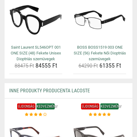
Saint Laurent SL546OPT 001
BOSS BOSS1519 003 ONE
ONE SIZE (48) Fekete Unisex
SIZE (56) Fekete Női Dioptriás
Dioptriás szemüvegek
szemüvegek
84555 Ft
61355 Ft
88475 Ft
64290 Ft
INNE PRODUKTY PRODUCENTA LACOSTE
ÚJDONSÁG
KEDVEZMÉNY
ÚJDONSÁG
KEDVEZMÉNY