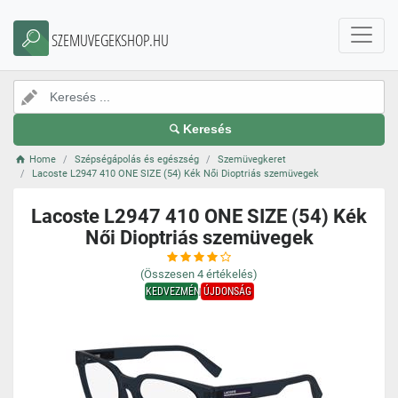
SZEMUVEGEKSHOP.HU
Keresés
Home
Szépségápolás és egészség
Szemüvegkeret
Lacoste L2947 410 ONE SIZE (54) Kék Női Dioptriás szemüvegek
Lacoste L2947 410 ONE SIZE (54) Kék
Női Dioptriás szemüvegek
(Összesen
4
értékelés)
KEDVEZMÉNY
ÚJDONSÁG