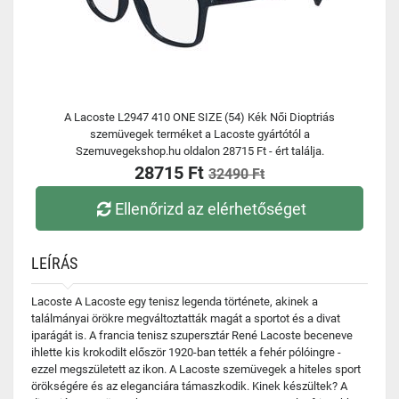
A Lacoste L2947 410 ONE SIZE (54) Kék Női Dioptriás
szemüvegek terméket a Lacoste gyártótól a
Szemuvegekshop.hu oldalon 28715 Ft - ért találja.
28715 Ft
32490 Ft
Ellenőrizd az elérhetőséget
LEÍRÁS
Lacoste A Lacoste egy tenisz legenda története, akinek a
találmányai örökre megváltoztatták magát a sportot és a divat
iparágát is. A francia tenisz szupersztár René Lacoste beceneve
ihlette kis krokodilt először 1920-ban tették a fehér pólóingre -
ezzel megszületett az ikon. A Lacoste szemüvegek a hiteles sport
örökségére és az eleganciára támaszkodik. Kinek készültek? A