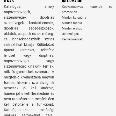
O NÁS
INFORMÁCIÓ
Katalógus, amely
Kedvezményes kuponok és
napszemüvegek,
promóciók
síszemüvegek, dioptriás
Minden kategória
szemüvegek, kontaktlencsék,
Minden márka
dioptriás segédeszközök,
Minden e-shop
oldatok, cseppek és szemüveg-
Újdonságok
és lencsekiegészítők széles
Kedvezmények
választékát kínálja. Különböző
típusú kereteket, többféle
lencsét vagy dioptriás,
napszemüveget vagy
síszemüveget kínálunk férfiak,
nők és gyermekek számára. A
megfelelő kiválasztása nagyon
fontos, hiszen a szemüvegnek
nemcsak jól kell kinéznie,
hanem jól is kell illeszkednie, és
nem utolsósorban megfelelően
kell betöltenie a funkcióját.
Katalógusunkban minőségi
márkás termékeket talál,