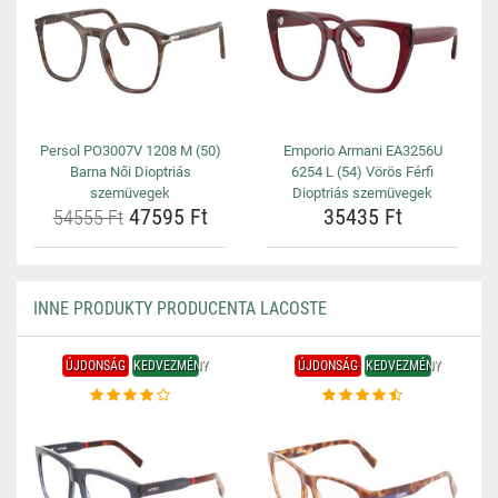
Persol PO3007V 1208 M (50)
Emporio Armani EA3256U
Barna Női Dioptriás
6254 L (54) Vörös Férfi
szemüvegek
Dioptriás szemüvegek
47595 Ft
35435 Ft
54555 Ft
INNE PRODUKTY PRODUCENTA LACOSTE
ÚJDONSÁG
KEDVEZMÉNY
ÚJDONSÁG
KEDVEZMÉNY