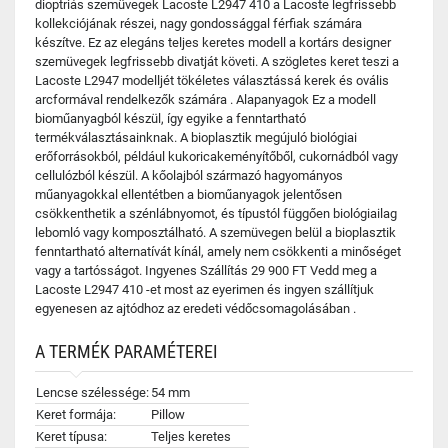
dioptriás szemüvegek Lacoste L2947 410 a Lacoste legfrissebb
kollekciójának részei, nagy gondossággal férfiak számára
készítve. Ez az elegáns teljes keretes modell a kortárs designer
szemüvegek legfrissebb divatját követi. A szögletes keret teszi a
Lacoste L2947 modelljét tökéletes választássá kerek és ovális
arcformával rendelkezők számára . Alapanyagok Ez a modell
bioműanyagból készül, így egyike a fenntartható
termékválasztásainknak. A bioplasztik megújuló biológiai
erőforrásokból, például kukoricakeményítőből, cukornádból vagy
cellulózból készül. A kőolajból származó hagyományos
műanyagokkal ellentétben a bioműanyagok jelentősen
csökkenthetik a szénlábnyomot, és típustól függően biológiailag
lebomló vagy komposztálható. A szemüvegen belül a bioplasztik
fenntartható alternatívát kínál, amely nem csökkenti a minőséget
vagy a tartósságot. Ingyenes Szállítás 29 900 FT Vedd meg a
Lacoste L2947 410 -et most az eyerimen és ingyen szállítjuk
egyenesen az ajtódhoz az eredeti védőcsomagolásában .
A TERMÉK PARAMÉTEREI
Lencse szélessége:
54 mm
Keret formája:
Pillow
Keret típusa:
Teljes keretes