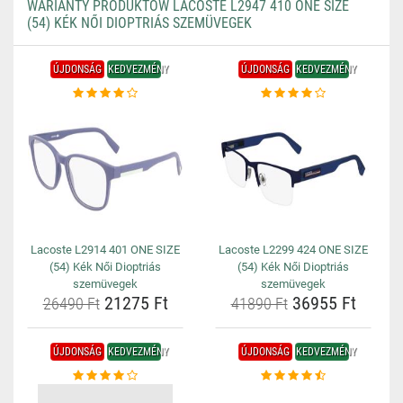
WARIANTY PRODUKTÓW LACOSTE L2947 410 ONE SIZE
(54) KÉK NŐI DIOPTRIÁS SZEMÜVEGEK
ÚJDONSÁG
KEDVEZMÉNY
ÚJDONSÁG
KEDVEZMÉNY
Lacoste L2914 401 ONE SIZE
Lacoste L2299 424 ONE SIZE
(54) Kék Női Dioptriás
(54) Kék Női Dioptriás
szemüvegek
szemüvegek
21275 Ft
36955 Ft
26490 Ft
41890 Ft
ÚJDONSÁG
KEDVEZMÉNY
ÚJDONSÁG
KEDVEZMÉNY