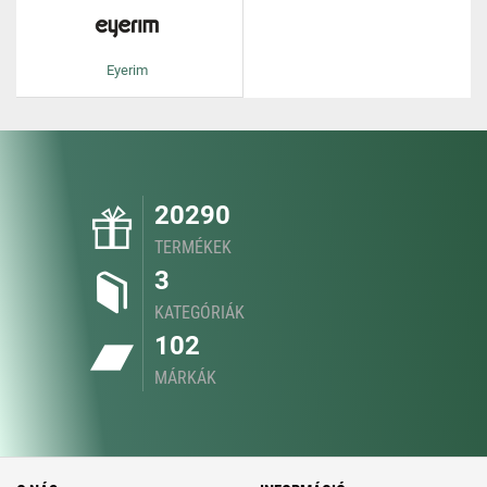
Eyerim
20290
TERMÉKEK
3
KATEGÓRIÁK
102
MÁRKÁK