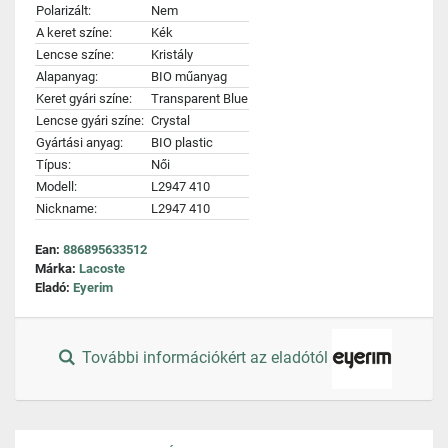
Polarizált:
Nem
A keret színe:
Kék
Lencse színe:
Kristály
Alapanyag:
BIO műanyag
Keret gyári színe:
Transparent Blue
Lencse gyári színe:
Crystal
Gyártási anyag:
BIO plastic
Típus:
Női
Modell:
L2947 410
Nickname:
L2947 410
Ean:
886895633512
Márka:
Lacoste
Eladó:
Eyerim
További információkért az eladótól