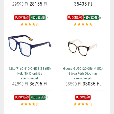
28155 Ft
35435 Ft
29590 Ft
ÚJDONSÁG
KEDVEZMÉNY
ÚJDONSÁG
KEDVEZMÉNY
Nike 7160 410 ONE SIZE (55)
Guess GU50120 056 M (52)
Kék Női Dioptriás
Sárga Férfi Dioptriás
szemüvegek
szemüvegek
36795 Ft
33035 Ft
42890 Ft
35590 Ft
ÚJDONSÁG
KEDVEZMÉNY
ÚJDONSÁG