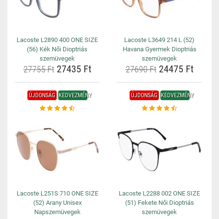
Lacoste L2890 400 ONE SIZE
Lacoste L3649 214 L (52)
(56) Kék Női Dioptriás
Havana Gyermek Dioptriás
szemüvegek
szemüvegek
27435 Ft
24475 Ft
27755 Ft
27690 Ft
ÚJDONSÁG
KEDVEZMÉNY
ÚJDONSÁG
KEDVEZMÉNY
Lacoste L251S 710 ONE SIZE
Lacoste L2288 002 ONE SIZE
(52) Arany Unisex
(51) Fekete Női Dioptriás
Napszemüvegek
szemüvegek