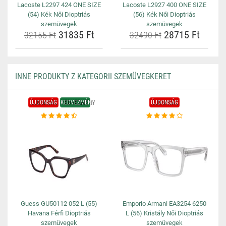
Lacoste L2297 424 ONE SIZE
Lacoste L2927 400 ONE SIZE
(54) Kék Női Dioptriás
(56) Kék Női Dioptriás
szemüvegek
szemüvegek
31835 Ft
28715 Ft
32155 Ft
32490 Ft
INNE PRODUKTY Z KATEGORII SZEMÜVEGKERET
ÚJDONSÁG
KEDVEZMÉNY
ÚJDONSÁG
Guess GU50112 052 L (55)
Emporio Armani EA3254 6250
Havana Férfi Dioptriás
L (56) Kristály Női Dioptriás
szemüvegek
szemüvegek