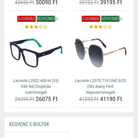
50090 Ft
39195 Ft
43690 Ft
39755 Ft
ÚJDONSÁG
KEDVEZMÉNY
ÚJDONSÁG
KEDVEZMÉNY
Lacoste L2922 400 M (53)
Lacoste L257S 710 ONE SIZE
Kék Női Dioptriás
(56) Arany Férfi
szemüvegek
Napszemüvegek
26075 Ft
41190 Ft
26395 Ft
41590 Ft
KEDVENC E-BOLTOK