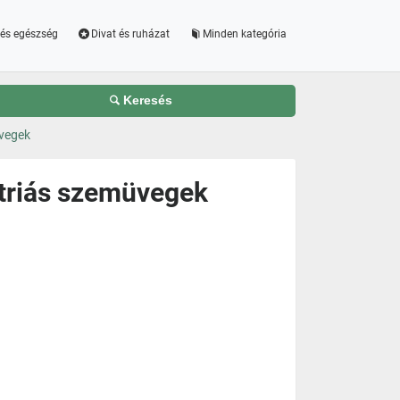
és egészség
Divat és ruházat
Minden kategória
Keresés
üvegek
ptriás szemüvegek