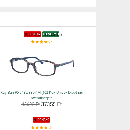
ÚJDONSÁG
KEDVEZMÉNY
Ray-Ban RX5432 8397 M (52) Kék Unisex Dioptriás
szemüvegek
37355 Ft
45690 Ft
ÚJDONSÁG