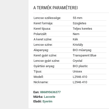
A TERMÉK PARAMÉTEREI
Lencse szélessége:
55 mm
Keret formája:
Szogletes
Keret típusa:
Teljes keretes
Polarizált:
Nem
A keret színe:
Kék
Lencse színe:
Kristály
Alapanyag:
BIO műanyag
Keret gyári színe:
Transparent Blue
Lencse gyári színe:
Crystal
Gyártási anyag:
BIO plastic
Típus:
Unisex
Modell:
L2946 410
Nickname:
L2946 410
Ean:
886895636377
Márka:
Lacoste
Eladó:
Eyerim