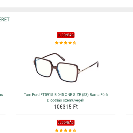
ERET
ÚJDONSÁG
ás
Tom Ford FT5915-B 045 ONE SIZE (53) Barna Férfi
Dioptriás szemüvegek
106315 Ft
ÚJDONSÁG