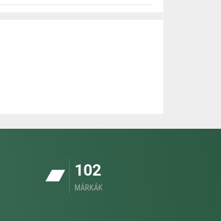
102
MÁRKÁK