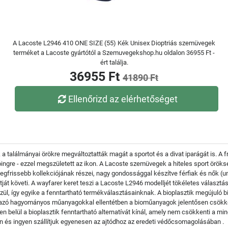
A Lacoste L2946 410 ONE SIZE (55) Kék Unisex Dioptriás szemüvegek
terméket a Lacoste gyártótól a Szemuvegekshop.hu oldalon 36955 Ft -
ért találja.
36955 Ft
41890 Ft
Ellenőrizd az elérhetőséget
 a találmányai örökre megváltoztatták magát a sportot és a divat iparágát is. A
ólóingre - ezzel megszületett az ikon. A Lacoste szemüvegek a hiteles sport örö
gfrissebb kollekciójának részei, nagy gondossággal készítve férfiak és nők (un
ját követi. A wayfarer keret teszi a Lacoste L2946 modelljét tökéletes választá
l, így egyike a fenntartható termékválasztásainknak. A bioplasztik megújuló bi
rmazó hagyományos műanyagokkal ellentétben a bioműanyagok jelentősen csökke
 belül a bioplasztik fenntartható alternatívát kínál, amely nem csökkenti a min
 és ingyen szállítjuk egyenesen az ajtódhoz az eredeti védőcsomagolásában .