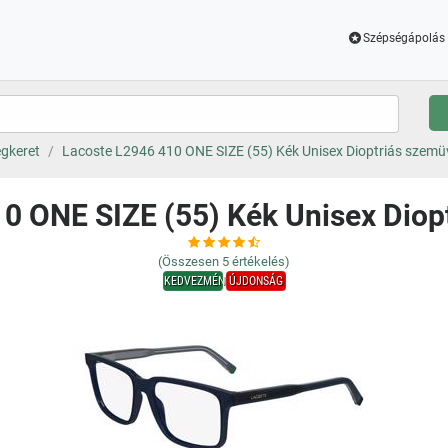
Szépségápolás 
gkeret
Lacoste L2946 410 ONE SIZE (55) Kék Unisex Dioptriás szem
0 ONE SIZE (55) Kék Unisex Dio
(Összesen
5
értékelés)
KEDVEZMÉNY
ÚJDONSÁG