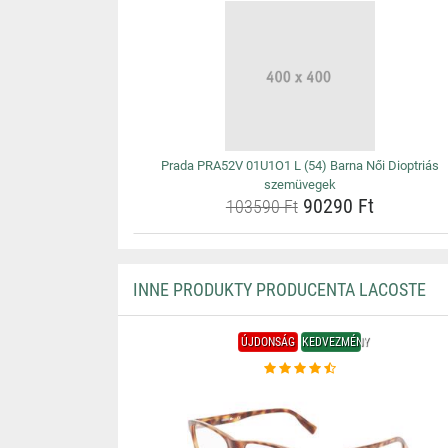
Prada PRA52V 01U1O1 L (54) Barna Női Dioptriás
szemüvegek
90290 Ft
103590 Ft
INNE PRODUKTY PRODUCENTA LACOSTE
ÚJDONSÁG
KEDVEZMÉNY