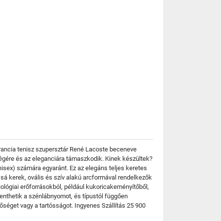
 francia tenisz szupersztár René Lacoste beceneve
kségére és az eleganciára támaszkodik. Kinek készültek?
isex) számára egyaránt. Ez az elegáns teljes keretes
ssá kerek, ovális és szív alakú arcformával rendelkezők
ológiai erőforrásokból, például kukoricakeményítőből,
nthetik a szénlábnyomot, és típustól függően
őséget vagy a tartósságot. Ingyenes Szállítás 25 900