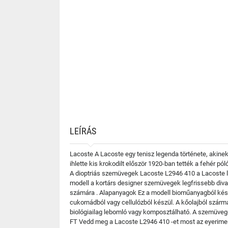
LEÍRÁS
Lacoste A Lacoste egy tenisz legenda története, akinek
ihlette kis krokodilt először 1920-ban tették a fehér p
A dioptriás szemüvegek Lacoste L2946 410 a Lacoste le
modell a kortárs designer szemüvegek legfrissebb divat
számára . Alapanyagok Ez a modell bioműanyagból készü
cukornádból vagy cellulózból készül. A kőolajból szá
biológiailag lebomló vagy komposztálható. A szemüvegen
FT Vedd meg a Lacoste L2946 410 -et most az eyerimen