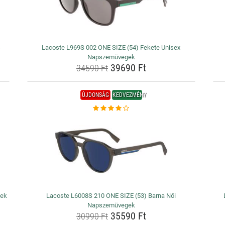
s
Lacoste L969S 002 ONE SIZE (54) Fekete Unisex
Napszemüvegek
39690 Ft
34590 Ft
ÚJDONSÁG
KEDVEZMÉNY
gek
Lacoste L6008S 210 ONE SIZE (53) Barna Női
Napszemüvegek
35590 Ft
30990 Ft