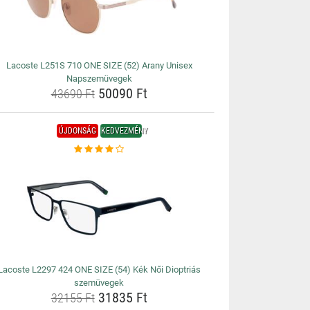
Lacoste L251S 710 ONE SIZE (52) Arany Unisex
Napszemüvegek
50090 Ft
43690 Ft
ÚJDONSÁG
KEDVEZMÉNY
Lacoste L2297 424 ONE SIZE (54) Kék Női Dioptriás
szemüvegek
31835 Ft
32155 Ft