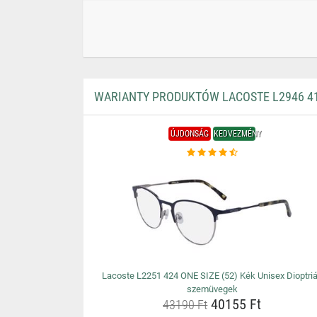
WARIANTY PRODUKTÓW LACOSTE L2946 410
ÚJDONSÁG
KEDVEZMÉNY
Lacoste L2251 424 ONE SIZE (52) Kék Unisex Dioptri
szemüvegek
40155 Ft
43190 Ft