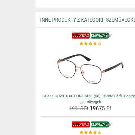
INNE PRODUKTY Z KATEGORII SZEMÜVEGK
ÚJDONSÁG
KEDVEZMÉNY
Guess GU2816 001 ONE SIZE (56) Fekete Férfi Dioptri
szemüvegek
19675 Ft
19915 Ft
ÚJDONSÁG
KEDVEZMÉNY