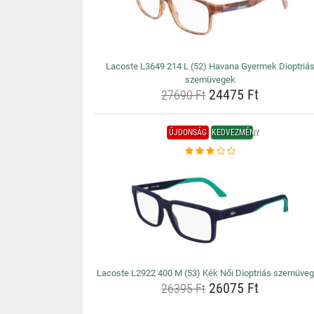
Lacoste L3649 214 L (52) Havana Gyermek Dioptriá
szemüvegek
24475 Ft
27690 Ft
ÚJDONSÁG
KEDVEZMÉNY
Lacoste L2922 400 M (53) Kék Női Dioptriás szemüve
26075 Ft
26395 Ft