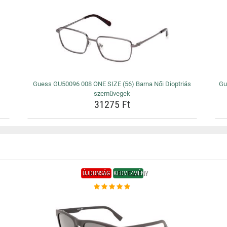
Guess GU50096 008 ONE SIZE (56) Barna Női Dioptriás
Gu
szemüvegek
31275 Ft
ÚJDONSÁG
KEDVEZMÉNY