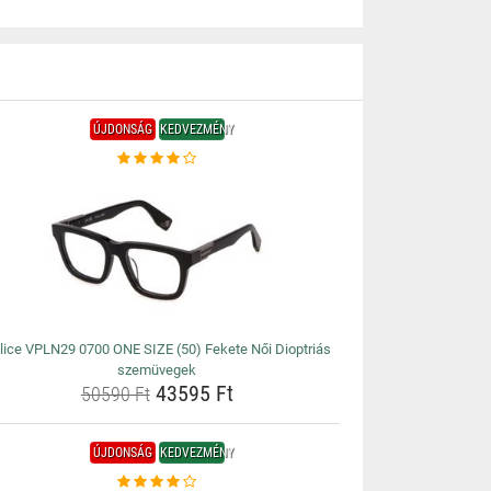
ÚJDONSÁG
KEDVEZMÉNY
lice VPLN29 0700 ONE SIZE (50) Fekete Női Dioptriás
szemüvegek
43595 Ft
50590 Ft
ÚJDONSÁG
KEDVEZMÉNY