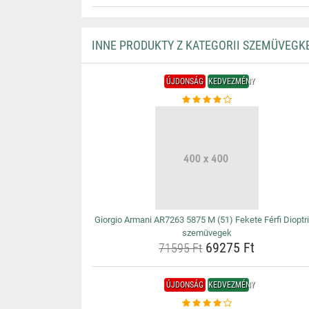
INNE PRODUKTY Z KATEGORII SZEMÜVEGK
ÚJDONSÁG
KEDVEZMÉNY
Giorgio Armani AR7263 5875 M (51) Fekete Férfi Dioptr
szemüvegek
69275 Ft
71595 Ft
ÚJDONSÁG
KEDVEZMÉNY