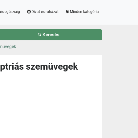
és egészség
Divat és ruházat
Minden kategória
Keresés
emüvegek
optriás szemüvegek