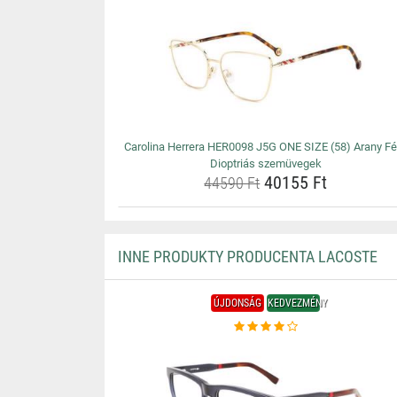
Carolina Herrera HER0098 J5G ONE SIZE (58) Arany Fér
Dioptriás szemüvegek
40155 Ft
44590 Ft
INNE PRODUKTY PRODUCENTA LACOSTE
ÚJDONSÁG
KEDVEZMÉNY