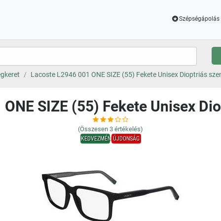
Szépségápolás 
gkeret
Lacoste L2946 001 ONE SIZE (55) Fekete Unisex Dioptriás sz
 ONE SIZE (55) Fekete Unisex Di
(Összesen
3
értékelés)
KEDVEZMÉNY
ÚJDONSÁG