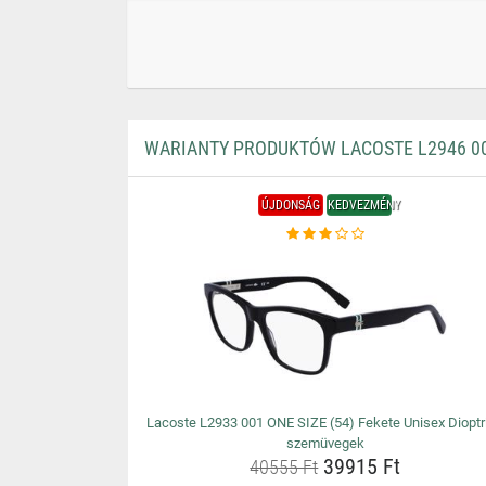
WARIANTY PRODUKTÓW LACOSTE L2946 001
ÚJDONSÁG
KEDVEZMÉNY
Lacoste L2933 001 ONE SIZE (54) Fekete Unisex Dioptr
szemüvegek
39915 Ft
40555 Ft