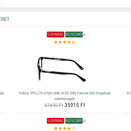
ERET
ÚJDONSÁG
KEDVEZMÉNY
iás
Police VPLL70 0700 ONE SIZE (50) Fekete Női Dioptriás
Po
szemüvegek
35915 Ft
41690 Ft
ÚJDONSÁG
KEDVEZMÉNY