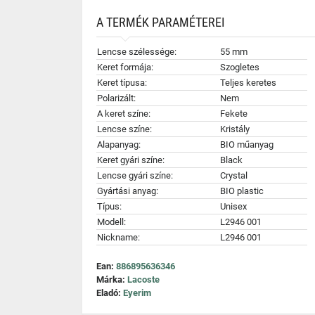
A TERMÉK PARAMÉTEREI
Lencse szélessége:
55 mm
Keret formája:
Szogletes
Keret típusa:
Teljes keretes
Polarizált:
Nem
A keret színe:
Fekete
Lencse színe:
Kristály
Alapanyag:
BIO műanyag
Keret gyári színe:
Black
Lencse gyári színe:
Crystal
Gyártási anyag:
BIO plastic
Típus:
Unisex
Modell:
L2946 001
Nickname:
L2946 001
Ean:
886895636346
Márka:
Lacoste
Eladó:
Eyerim