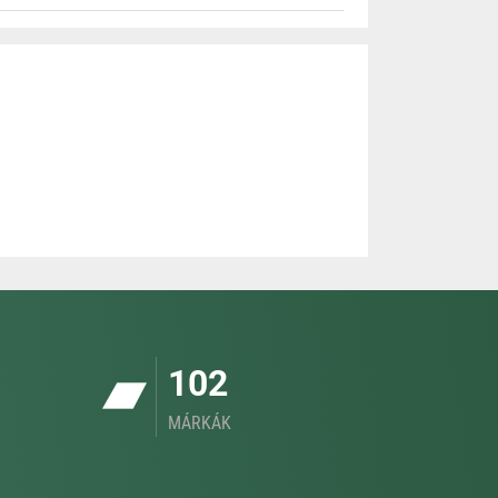
102
MÁRKÁK