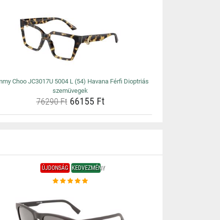
mmy Choo JC3017U 5004 L (54) Havana Férfi Dioptriás
szemüvegek
66155 Ft
76290 Ft
ÚJDONSÁG
KEDVEZMÉNY