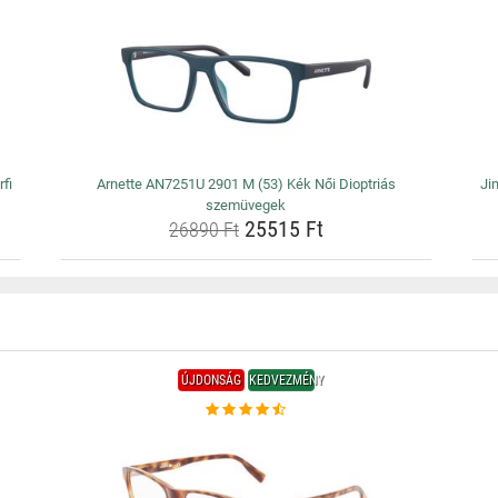
fi
Arnette AN7251U 2901 M (53) Kék Női Dioptriás
Ji
szemüvegek
25515 Ft
26890 Ft
ÚJDONSÁG
KEDVEZMÉNY