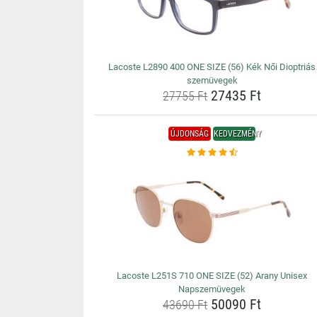
Lacoste L2890 400 ONE SIZE (56) Kék Női Dioptriás
szemüvegek
27435 Ft
27755 Ft
ÚJDONSÁG
KEDVEZMÉNY
Lacoste L251S 710 ONE SIZE (52) Arany Unisex
Napszemüvegek
50090 Ft
43690 Ft