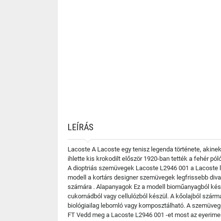
LEÍRÁS
Lacoste A Lacoste egy tenisz legenda története, akinek
ihlette kis krokodilt először 1920-ban tették a fehér p
A dioptriás szemüvegek Lacoste L2946 001 a Lacoste le
modell a kortárs designer szemüvegek legfrissebb divat
számára . Alapanyagok Ez a modell bioműanyagból készü
cukornádból vagy cellulózból készül. A kőolajból szá
biológiailag lebomló vagy komposztálható. A szemüvegen
FT Vedd meg a Lacoste L2946 001 -et most az eyerimen