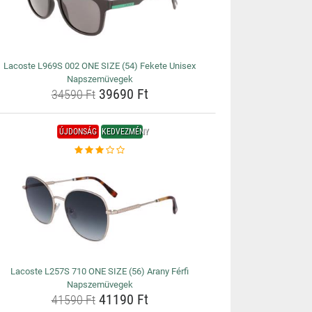
Lacoste L969S 002 ONE SIZE (54) Fekete Unisex
Napszemüvegek
39690 Ft
34590 Ft
ÚJDONSÁG
KEDVEZMÉNY
Lacoste L257S 710 ONE SIZE (56) Arany Férfi
Napszemüvegek
41190 Ft
41590 Ft