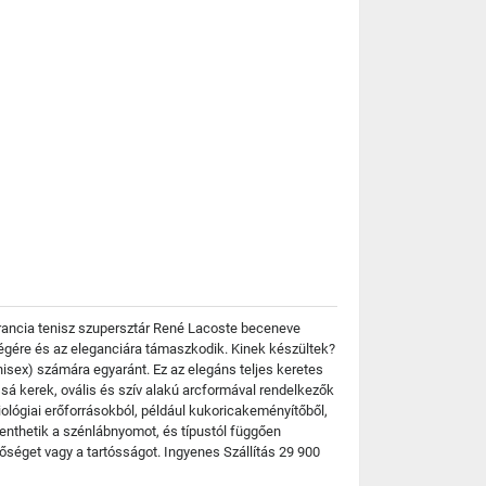
 francia tenisz szupersztár René Lacoste beceneve
kségére és az eleganciára támaszkodik. Kinek készültek?
isex) számára egyaránt. Ez az elegáns teljes keretes
ssá kerek, ovális és szív alakú arcformával rendelkezők
ológiai erőforrásokból, például kukoricakeményítőből,
nthetik a szénlábnyomot, és típustól függően
őséget vagy a tartósságot. Ingyenes Szállítás 29 900