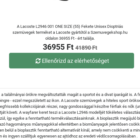
A Lacoste L2946 001 ONE SIZE (55) Fekete Unisex Dioptriás
szemüvegek terméket a Lacoste gyártótól a Szemuvegekshop.hu
oldalon 36955 Ft - ért találja.
36955 Ft
41890 Ft
Ellenőrizd az elérhetőséget
 a találmányai örökre megváltoztatták magát a sportot és a divat iparágát is. A
ólóingre - ezzel megszületett az ikon. A Lacoste szemüvegek a hiteles sport örö
gfrissebb kollekciójának részei, nagy gondossággal készítve férfiak és nők (un
ját követi. A wayfarer keret teszi a Lacoste L2946 modelljét tökéletes választá
l, így egyike a fenntartható termékválasztásainknak. A bioplasztik megújuló bi
rmazó hagyományos műanyagokkal ellentétben a bioműanyagok jelentősen csökke
 belül a bioplasztik fenntartható alternatívát kínál, amely nem csökkenti a min
 és ingyen szállítjuk egyenesen az ajtódhoz az eredeti védőcsomagolásában .