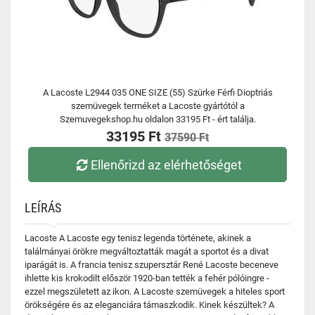
A Lacoste L2944 035 ONE SIZE (55) Szürke Férfi Dioptriás
szemüvegek terméket a Lacoste gyártótól a
Szemuvegekshop.hu oldalon 33195 Ft - ért találja.
33195 Ft
37590 Ft
Ellenőrizd az elérhetőséget
LEÍRÁS
Lacoste A Lacoste egy tenisz legenda története, akinek a
találmányai örökre megváltoztatták magát a sportot és a divat
iparágát is. A francia tenisz szupersztár René Lacoste beceneve
ihlette kis krokodilt először 1920-ban tették a fehér pólóingre -
ezzel megszületett az ikon. A Lacoste szemüvegek a hiteles sport
örökségére és az eleganciára támaszkodik. Kinek készültek? A