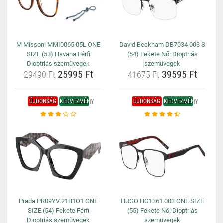
M Missoni MMI0065 05L ONE
David Beckham DB7034 003 S
SIZE (53) Havana Férfi
(54) Fekete Női Dioptriás
Dioptriás szemüvegek
szemüvegek
25995 Ft
39595 Ft
29490 Ft
41675 Ft
ÚJDONSÁG
KEDVEZMÉNY
ÚJDONSÁG
KEDVEZMÉNY
Prada PR09YV 21B1O1 ONE
HUGO HG1361 003 ONE SIZE
SIZE (54) Fekete Férfi
(55) Fekete Női Dioptriás
Dioptriás szemüvegek
szemüvegek