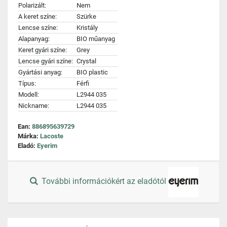
Polarizált:
Nem
A keret színe:
Szürke
Lencse színe:
Kristály
Alapanyag:
BIO műanyag
Keret gyári színe:
Grey
Lencse gyári színe:
Crystal
Gyártási anyag:
BIO plastic
Típus:
Férfi
Modell:
L2944 035
Nickname:
L2944 035
Ean:
886895639729
Márka:
Lacoste
Eladó:
Eyerim
További információkért az eladótól