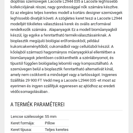
dioptriás szemüvegek Lacoste L2944 035 a Lacoste legfrissebb
kollekciójának részei, nagy gondossággal nők számára készítve.
Ez az elegáns teljes keretes modell a kortárs designer szemüvegek
legfrissebb divatját követi. A szögletes keret teszi a Lacoste L2944
modelljét tökéletes választássá kerek és ovális arcformával
rendelkezők számára . Alapanyagok Ez a modell bioműanyagból
készül, így egyike a fenntartható termékválasztásainknak. A
bioplasztik megújuló biológiai erőforrásokból, például
kukoricakeményítőből, cukornádból vagy cellulózból készül. A
kőolajból származó hagyományos műanyagokkal ellentétben a
bioműanyagok jelentősen csökkenthetik a szénlábnyomot, és
típustól függően biológiailag lebomló vagy komposztálható. A
szemüvegen belül a bioplasztik fenntartható alternatívát kínál,
amely nem csökkenti a minőséget vagy a tartósságot. Ingyenes
Szállítás 29 900 FT Vedd meg a Lacoste L2944 035 -et most az
eyerimen és ingyen szállítjuk egyenesen az ajtódhoz az eredeti
védőcsomagolásában .
A TERMÉK PARAMÉTEREI
Lencse szélessége:
55 mm
Keret formája:
Pillow
Keret típusa:
Teljes keretes