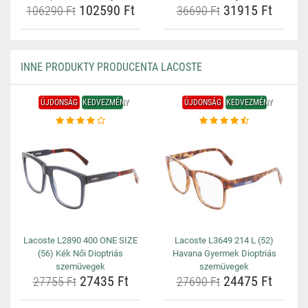
102590 Ft
31915 Ft
106290 Ft
36690 Ft
INNE PRODUKTY PRODUCENTA LACOSTE
ÚJDONSÁG
KEDVEZMÉNY
ÚJDONSÁG
KEDVEZMÉNY
Lacoste L2890 400 ONE SIZE
Lacoste L3649 214 L (52)
(56) Kék Női Dioptriás
Havana Gyermek Dioptriás
szemüvegek
szemüvegek
27435 Ft
24475 Ft
27755 Ft
27690 Ft