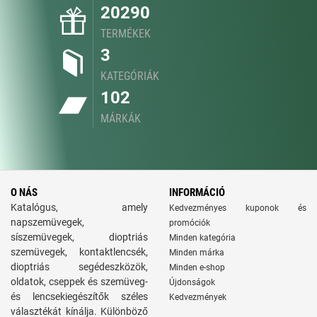
20290
TERMÉKEK
3
KATEGÓRIÁK
102
MÁRKÁK
O NÁS
INFORMÁCIÓ
Katalógus, amely
Kedvezményes kuponok és
napszemüvegek,
promóciók
síszemüvegek, dioptriás
Minden kategória
szemüvegek, kontaktlencsék,
Minden márka
dioptriás segédeszközök,
Minden e-shop
oldatok, cseppek és szemüveg-
Újdonságok
és lencsekiegészítők széles
Kedvezmények
választékát kínálja. Különböző