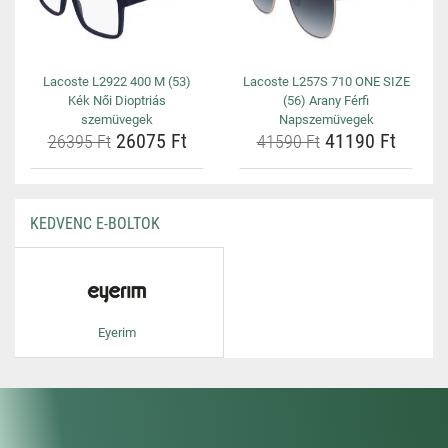
Lacoste L2922 400 M (53)
Lacoste L257S 710 ONE SIZE
Kék Női Dioptriás
(56) Arany Férfi
szemüvegek
Napszemüvegek
26075 Ft
41190 Ft
26395 Ft
41590 Ft
KEDVENC E-BOLTOK
Eyerim