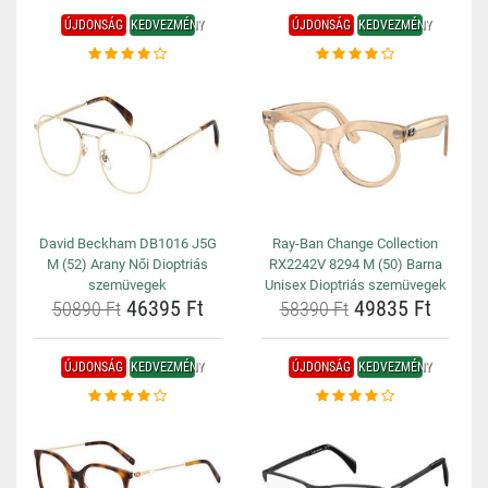
ÚJDONSÁG
KEDVEZMÉNY
ÚJDONSÁG
KEDVEZMÉNY
David Beckham DB1016 J5G
Ray-Ban Change Collection
M (52) Arany Női Dioptriás
RX2242V 8294 M (50) Barna
szemüvegek
Unisex Dioptriás szemüvegek
46395 Ft
49835 Ft
50890 Ft
58390 Ft
ÚJDONSÁG
KEDVEZMÉNY
ÚJDONSÁG
KEDVEZMÉNY