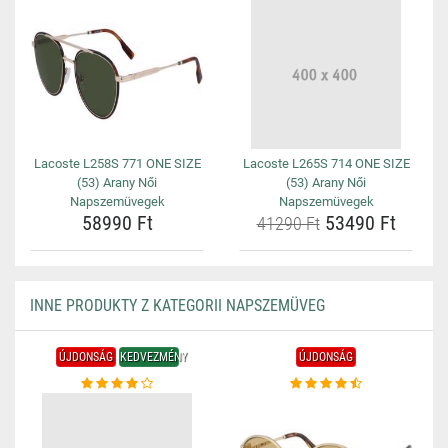
Lacoste L258S 771 ONE SIZE
Lacoste L265S 714 ONE SIZE
(53) Arany Női
(53) Arany Női
Napszemüvegek
Napszemüvegek
58990 Ft
53490 Ft
41290 Ft
INNE PRODUKTY Z KATEGORII NAPSZEMÜVEG
ÚJDONSÁG
KEDVEZMÉNY
ÚJDONSÁG