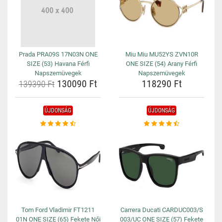
Prada PRA09S 17N03N ONE
Miu Miu MU52YS ZVN10R
SIZE (53) Havana Férfi
ONE SIZE (54) Arany Férfi
Napszemüvegek
Napszemüvegek
130090 Ft
118290 Ft
139390 Ft
ÚJDONSÁG
ÚJDONSÁG
Tom Ford Vladimir FT1211
Carrera Ducati CARDUC003/S
01N ONE SIZE (65) Fekete Női
003/UC ONE SIZE (57) Fekete