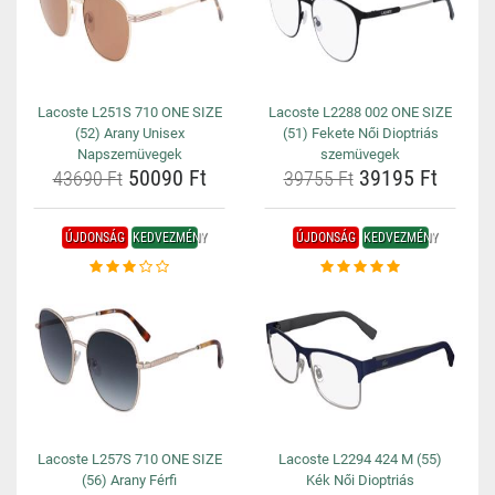
Lacoste L251S 710 ONE SIZE
Lacoste L2288 002 ONE SIZE
(52) Arany Unisex
(51) Fekete Női Dioptriás
Napszemüvegek
szemüvegek
50090 Ft
39195 Ft
43690 Ft
39755 Ft
ÚJDONSÁG
KEDVEZMÉNY
ÚJDONSÁG
KEDVEZMÉNY
Lacoste L257S 710 ONE SIZE
Lacoste L2294 424 M (55)
(56) Arany Férfi
Kék Női Dioptriás