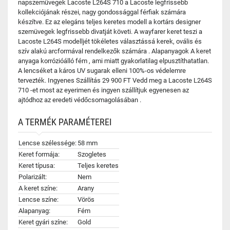
napszemüvegek Lacoste L264S 710 a Lacoste legfrissebb
kollekciójának részei, nagy gondossággal férfiak számára
készítve. Ez az elegáns teljes keretes modell a kortárs designer
szemüvegek legfrissebb divatját követi. A wayfarer keret teszi a
Lacoste L264S modelljét tökéletes választássá kerek, ovális és
szív alakú arcformával rendelkezők számára . Alapanyagok A keret
anyaga korrózióálló fém , ami miatt gyakorlatilag elpusztíthatatlan.
A lencséket a káros UV sugarak elleni 100%-os védelemre
tervezték. Ingyenes Szállítás 29 900 FT Vedd meg a Lacoste L264S
710 -et most az eyerimen és ingyen szállítjuk egyenesen az
ajtódhoz az eredeti védőcsomagolásában .
A TERMÉK PARAMÉTEREI
Lencse szélessége:
58 mm
Keret formája:
Szogletes
Keret típusa:
Teljes keretes
Polarizált:
Nem
A keret színe:
Arany
Lencse színe:
Vörös
Alapanyag:
Fém
Keret gyári színe:
Gold