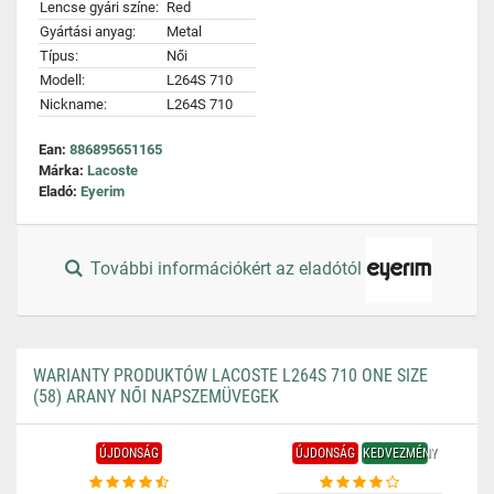
Lencse gyári színe:
Red
Gyártási anyag:
Metal
Típus:
Női
Modell:
L264S 710
Nickname:
L264S 710
Ean:
886895651165
Márka:
Lacoste
Eladó:
Eyerim
További információkért az eladótól
WARIANTY PRODUKTÓW LACOSTE L264S 710 ONE SIZE
(58) ARANY NŐI NAPSZEMÜVEGEK
ÚJDONSÁG
ÚJDONSÁG
KEDVEZMÉNY