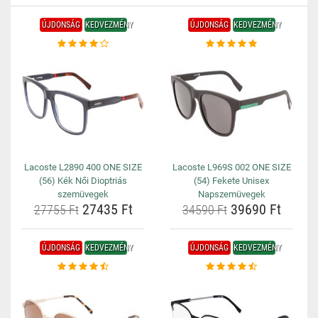
ÚJDONSÁG
KEDVEZMÉNY
ÚJDONSÁG
KEDVEZMÉNY
Lacoste L2890 400 ONE SIZE
Lacoste L969S 002 ONE SIZE
(56) Kék Női Dioptriás
(54) Fekete Unisex
szemüvegek
Napszemüvegek
27435 Ft
39690 Ft
27755 Ft
34590 Ft
ÚJDONSÁG
KEDVEZMÉNY
ÚJDONSÁG
KEDVEZMÉNY