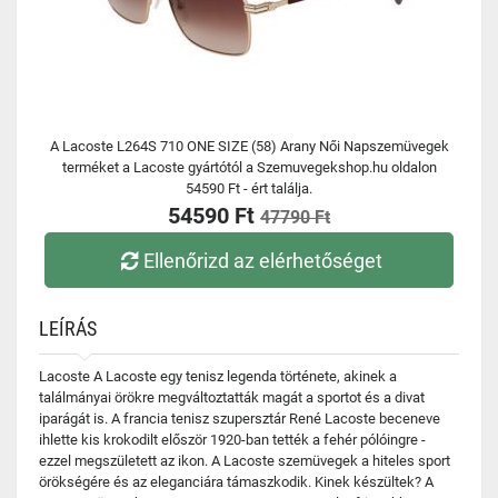
A Lacoste L264S 710 ONE SIZE (58) Arany Női Napszemüvegek
terméket a Lacoste gyártótól a Szemuvegekshop.hu oldalon
54590 Ft - ért találja.
54590 Ft
47790 Ft
Ellenőrizd az elérhetőséget
LEÍRÁS
Lacoste A Lacoste egy tenisz legenda története, akinek a
találmányai örökre megváltoztatták magát a sportot és a divat
iparágát is. A francia tenisz szupersztár René Lacoste beceneve
ihlette kis krokodilt először 1920-ban tették a fehér pólóingre -
ezzel megszületett az ikon. A Lacoste szemüvegek a hiteles sport
örökségére és az eleganciára támaszkodik. Kinek készültek? A