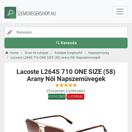
SZEMUVEGEKSHOP.HU
Keresés
Home
Divat és ruházat
Ruházat kiegészítő
Napszemüveg
Lacoste L264S 710 ONE SIZE (58) Arany Női Napszemüvegek
Lacoste L264S 710 ONE SIZE (58)
Arany Női Napszemüvegek
(Összesen
4
értékelés)
KEDVEZMÉNY
ÚJDONSÁG