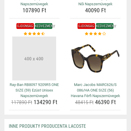
Napszemüvegek
Női Napszemüvegek
107890 Ft
40090 Ft
ÚJDONSÁG
KEDVEZMÉNY
ÚJDONSÁG
KEDVEZMÉNY
Ray-Ban RB8097 9209R5 ONE
Marc Jacobs MARC626/S
SIZE (59) Ezüst Unisex
086/HA ONE SIZE (56)
Napszemüvegek
Havana Férfi Napszemüvegek
134290 Ft
46390 Ft
117890 Ft
48415 Ft
INNE PRODUKTY PRODUCENTA LACOSTE