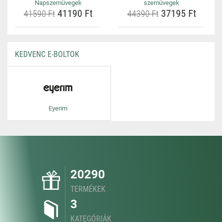
Napszemüvegek
szemüvegek
41190 Ft
37195 Ft
41590 Ft
44390 Ft
KEDVENC E-BOLTOK
Eyerim
20290
TERMÉKEK
3
KATEGÓRIÁK