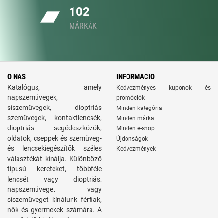
102
MÁRKÁK
O NÁS
INFORMÁCIÓ
Katalógus, amely
Kedvezményes kuponok és
napszemüvegek,
promóciók
síszemüvegek, dioptriás
Minden kategória
szemüvegek, kontaktlencsék,
Minden márka
dioptriás segédeszközök,
Minden e-shop
oldatok, cseppek és szemüveg-
Újdonságok
és lencsekiegészítők széles
Kedvezmények
választékát kínálja. Különböző
típusú kereteket, többféle
lencsét vagy dioptriás,
napszemüveget vagy
síszemüveget kínálunk férfiak,
nők és gyermekek számára. A