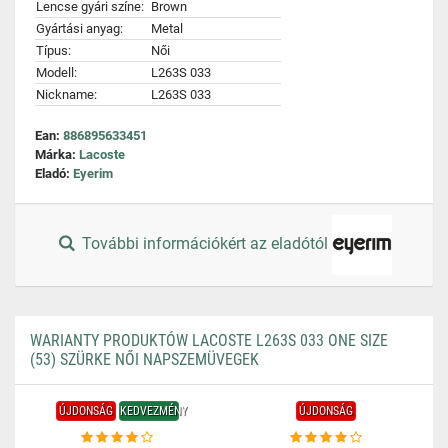
Lencse gyári színe:
Brown
Gyártási anyag:
Metal
Típus:
Női
Modell:
L263S 033
Nickname:
L263S 033
Ean:
886895633451
Márka:
Lacoste
Eladó:
Eyerim
További információkért az eladótól
WARIANTY PRODUKTÓW LACOSTE L263S 033 ONE SIZE
(53) SZÜRKE NŐI NAPSZEMÜVEGEK
ÚJDONSÁG
KEDVEZMÉNY
ÚJDONSÁG