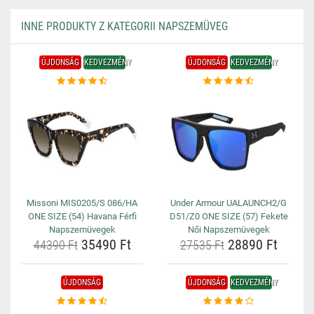
INNE PRODUKTY Z KATEGORII NAPSZEMÜVEG
ÚJDONSÁG
KEDVEZMÉNY
ÚJDONSÁG
KEDVEZMÉNY
Missoni MIS0205/S 086/HA
Under Armour UALAUNCH2/G
ONE SIZE (54) Havana Férfi
D51/Z0 ONE SIZE (57) Fekete
Napszemüvegek
Női Napszemüvegek
35490 Ft
28890 Ft
44390 Ft
27535 Ft
ÚJDONSÁG
ÚJDONSÁG
KEDVEZMÉNY