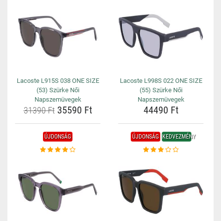
Lacoste L915S 038 ONE SIZE
Lacoste L998S 022 ONE SIZE
(53) Szürke Női
(55) Szürke Női
Napszemüvegek
Napszemüvegek
35590 Ft
44490 Ft
31390 Ft
ÚJDONSÁG
ÚJDONSÁG
KEDVEZMÉNY