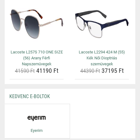
Lacoste L257S 710 ONE SIZE
Lacoste L2294 424 M (55)
(56) Arany Férfi
Kék Női Dioptriás
Napszemüvegek
szemüvegek
41190 Ft
37195 Ft
41590 Ft
44390 Ft
KEDVENC E-BOLTOK
Eyerim