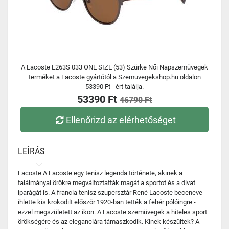
A Lacoste L263S 033 ONE SIZE (53) Szürke Női Napszemüvegek
terméket a Lacoste gyártótól a Szemuvegekshop.hu oldalon
53390 Ft - ért találja.
53390 Ft
46790 Ft
Ellenőrizd az elérhetőséget
LEÍRÁS
Lacoste A Lacoste egy tenisz legenda története, akinek a
találmányai örökre megváltoztatták magát a sportot és a divat
iparágát is. A francia tenisz szupersztár René Lacoste beceneve
ihlette kis krokodilt először 1920-ban tették a fehér pólóingre -
ezzel megszületett az ikon. A Lacoste szemüvegek a hiteles sport
örökségére és az eleganciára támaszkodik. Kinek készültek? A