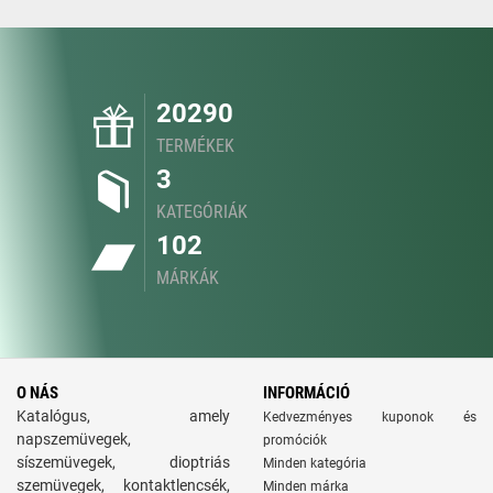
20290
TERMÉKEK
3
KATEGÓRIÁK
102
MÁRKÁK
O NÁS
INFORMÁCIÓ
Katalógus, amely
Kedvezményes kuponok és
napszemüvegek,
promóciók
síszemüvegek, dioptriás
Minden kategória
szemüvegek, kontaktlencsék,
Minden márka