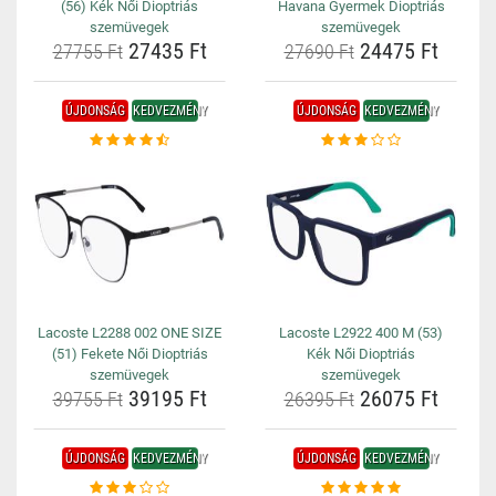
(56) Kék Női Dioptriás
Havana Gyermek Dioptriás
szemüvegek
szemüvegek
27435 Ft
24475 Ft
27755 Ft
27690 Ft
ÚJDONSÁG
KEDVEZMÉNY
ÚJDONSÁG
KEDVEZMÉNY
Lacoste L2288 002 ONE SIZE
Lacoste L2922 400 M (53)
(51) Fekete Női Dioptriás
Kék Női Dioptriás
szemüvegek
szemüvegek
39195 Ft
26075 Ft
39755 Ft
26395 Ft
ÚJDONSÁG
KEDVEZMÉNY
ÚJDONSÁG
KEDVEZMÉNY