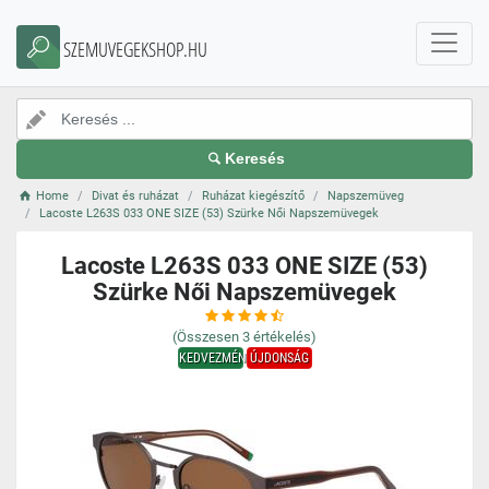
SZEMUVEGEKSHOP.HU
Keresés
Home
Divat és ruházat
Ruházat kiegészítő
Napszemüveg
Lacoste L263S 033 ONE SIZE (53) Szürke Női Napszemüvegek
Lacoste L263S 033 ONE SIZE (53)
Szürke Női Napszemüvegek
(Összesen
3
értékelés)
KEDVEZMÉNY
ÚJDONSÁG