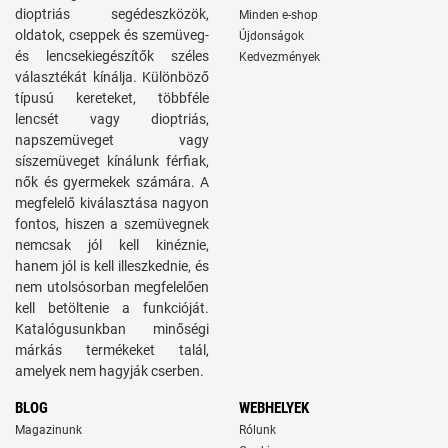
dioptriás segédeszközök,
Minden e-shop
oldatok, cseppek és szemüveg-
Újdonságok
és lencsekiegészítők széles
Kedvezmények
választékát kínálja. Különböző
típusú kereteket, többféle
lencsét vagy dioptriás,
napszemüveget vagy
síszemüveget kínálunk férfiak,
nők és gyermekek számára. A
megfelelő kiválasztása nagyon
fontos, hiszen a szemüvegnek
nemcsak jól kell kinéznie,
hanem jól is kell illeszkednie, és
nem utolsósorban megfelelően
kell betöltenie a funkcióját.
Katalógusunkban minőségi
márkás termékeket talál,
amelyek nem hagyják cserben.
BLOG
WEBHELYEK
Magazinunk
Rólunk