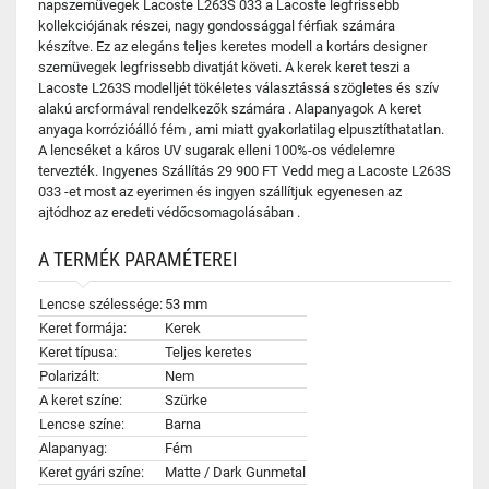
napszemüvegek Lacoste L263S 033 a Lacoste legfrissebb
kollekciójának részei, nagy gondossággal férfiak számára
készítve. Ez az elegáns teljes keretes modell a kortárs designer
szemüvegek legfrissebb divatját követi. A kerek keret teszi a
Lacoste L263S modelljét tökéletes választássá szögletes és szív
alakú arcformával rendelkezők számára . Alapanyagok A keret
anyaga korrózióálló fém , ami miatt gyakorlatilag elpusztíthatatlan.
A lencséket a káros UV sugarak elleni 100%-os védelemre
tervezték. Ingyenes Szállítás 29 900 FT Vedd meg a Lacoste L263S
033 -et most az eyerimen és ingyen szállítjuk egyenesen az
ajtódhoz az eredeti védőcsomagolásában .
A TERMÉK PARAMÉTEREI
Lencse szélessége:
53 mm
Keret formája:
Kerek
Keret típusa:
Teljes keretes
Polarizált:
Nem
A keret színe:
Szürke
Lencse színe:
Barna
Alapanyag:
Fém
Keret gyári színe:
Matte / Dark Gunmetal