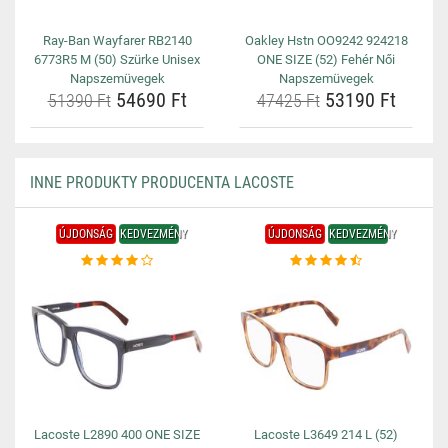
Ray-Ban Wayfarer RB2140
Oakley Hstn OO9242 924218
6773R5 M (50) Szürke Unisex
ONE SIZE (52) Fehér Női
Napszemüvegek
Napszemüvegek
54690 Ft
53190 Ft
51390 Ft
47425 Ft
INNE PRODUKTY PRODUCENTA LACOSTE
ÚJDONSÁG
KEDVEZMÉNY
ÚJDONSÁG
KEDVEZMÉNY
Lacoste L2890 400 ONE SIZE
Lacoste L3649 214 L (52)