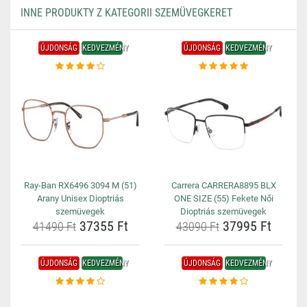
INNE PRODUKTY Z KATEGORII SZEMÜVEGKERET
ÚJDONSÁG
KEDVEZMÉNY
ÚJDONSÁG
KEDVEZMÉNY
Ray-Ban RX6496 3094 M (51)
Carrera CARRERA8895 BLX
Arany Unisex Dioptriás
ONE SIZE (55) Fekete Női
szemüvegek
Dioptriás szemüvegek
37355 Ft
37995 Ft
41490 Ft
43090 Ft
ÚJDONSÁG
KEDVEZMÉNY
ÚJDONSÁG
KEDVEZMÉNY