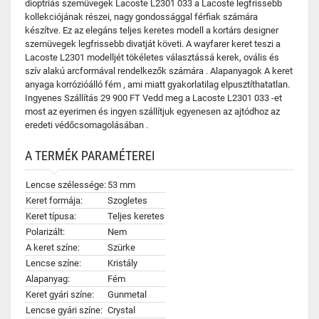
dioptriás szemüvegek Lacoste L2301 033 a Lacoste legfrissebb
kollekciójának részei, nagy gondossággal férfiak számára
készítve. Ez az elegáns teljes keretes modell a kortárs designer
szemüvegek legfrissebb divatját követi. A wayfarer keret teszi a
Lacoste L2301 modelljét tökéletes választássá kerek, ovális és
szív alakú arcformával rendelkezők számára . Alapanyagok A keret
anyaga korrózióálló fém , ami miatt gyakorlatilag elpusztíthatatlan.
Ingyenes Szállítás 29 900 FT Vedd meg a Lacoste L2301 033 -et
most az eyerimen és ingyen szállítjuk egyenesen az ajtódhoz az
eredeti védőcsomagolásában .
A TERMÉK PARAMÉTEREI
Lencse szélessége:
53 mm
Keret formája:
Szogletes
Keret típusa:
Teljes keretes
Polarizált:
Nem
A keret színe:
Szürke
Lencse színe:
Kristály
Alapanyag:
Fém
Keret gyári színe:
Gunmetal
Lencse gyári színe:
Crystal