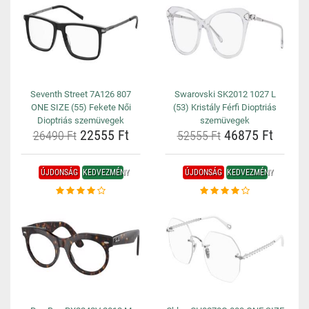
Seventh Street 7A126 807
Swarovski SK2012 1027 L
ONE SIZE (55) Fekete Női
(53) Kristály Férfi Dioptriás
Dioptriás szemüvegek
szemüvegek
22555 Ft
46875 Ft
26490 Ft
52555 Ft
ÚJDONSÁG
KEDVEZMÉNY
ÚJDONSÁG
KEDVEZMÉNY