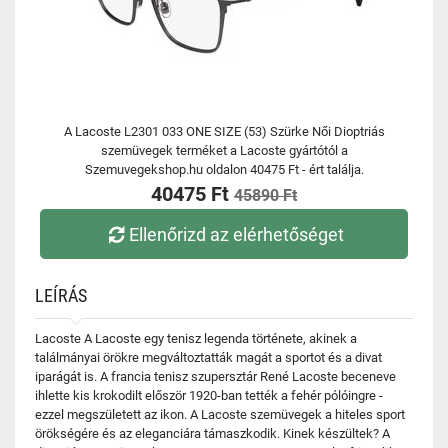
A Lacoste L2301 033 ONE SIZE (53) Szürke Női Dioptriás
szemüvegek terméket a Lacoste gyártótól a
Szemuvegekshop.hu oldalon 40475 Ft - ért találja.
40475 Ft
45890 Ft
Ellenőrizd az elérhetőséget
LEÍRÁS
Lacoste A Lacoste egy tenisz legenda története, akinek a
találmányai örökre megváltoztatták magát a sportot és a divat
iparágát is. A francia tenisz szupersztár René Lacoste beceneve
ihlette kis krokodilt először 1920-ban tették a fehér pólóingre -
ezzel megszületett az ikon. A Lacoste szemüvegek a hiteles sport
örökségére és az eleganciára támaszkodik. Kinek készültek? A