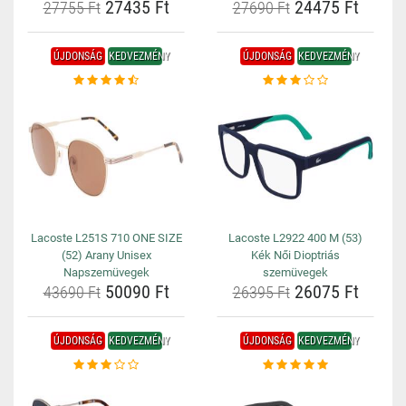
27435 Ft
24475 Ft
27755 Ft
27690 Ft
ÚJDONSÁG
KEDVEZMÉNY
ÚJDONSÁG
KEDVEZMÉNY
Lacoste L251S 710 ONE SIZE
Lacoste L2922 400 M (53)
(52) Arany Unisex
Kék Női Dioptriás
Napszemüvegek
szemüvegek
50090 Ft
26075 Ft
43690 Ft
26395 Ft
ÚJDONSÁG
KEDVEZMÉNY
ÚJDONSÁG
KEDVEZMÉNY