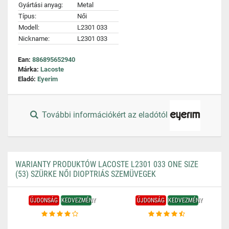
Gyártási anyag:
Metal
Típus:
Női
Modell:
L2301 033
Nickname:
L2301 033
Ean:
886895652940
Márka:
Lacoste
Eladó:
Eyerim
További információkért az eladótól
WARIANTY PRODUKTÓW LACOSTE L2301 033 ONE SIZE
(53) SZÜRKE NŐI DIOPTRIÁS SZEMÜVEGEK
ÚJDONSÁG
KEDVEZMÉNY
ÚJDONSÁG
KEDVEZMÉNY