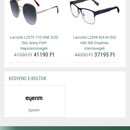
Lacoste L257S 710 ONE SIZE
Lacoste L2294 424 M (55)
(56) Arany Férfi
Kék Női Dioptriás
Napszemüvegek
szemüvegek
41190 Ft
37195 Ft
41590 Ft
44390 Ft
KEDVENC E-BOLTOK
Eyerim