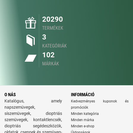
20290
TERMÉKEK
3
KATEGÓRIÁK
102
MÁRKÁK
O NÁS
INFORMÁCIÓ
Katalógus, amely
Kedvezményes kuponok és
napszemüvegek,
promóciók
síszemüvegek, dioptriás
Minden kategória
szemüvegek, kontaktlencsék,
Minden márka
dioptriás segédeszközök,
Minden e-shop
oldatok, cseppek és szemüveg-
Újdonságok