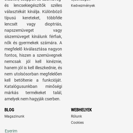
és lencsekiegészítők széles
Kedvezmények
választékát kínálja. Különböző
típusú kereteket, többféle
lencsét vagy dioptriás,
napszemüveget vagy
síszemüveget kínálunk férfiak,
nők és gyermekek számára. A
megfelelő kiválasztása nagyon
fontos, hiszen a szemüvegnek
nemcsak jól kell kinéznie,
hanem jól is kell illeszkednie, és
nem utolsósorban megfelelően
kell betöltenie a funkcióját.
Katalógusunkban minőségi
márkás termékeket talál,
amelyek nem hagyják cserben.
BLOG
WEBHELYEK
Magazinunk
Rólunk
Cookies
Eyerim