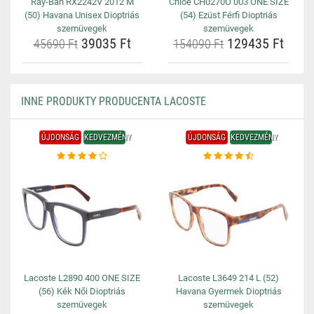
Ray-Ban RX2242V 2012 M
Chloe CH0270O 003 ONE SIZE
(50) Havana Unisex Dioptriás
(54) Ezüst Férfi Dioptriás
szemüvegek
szemüvegek
39035 Ft
129435 Ft
45690 Ft
154090 Ft
INNE PRODUKTY PRODUCENTA LACOSTE
ÚJDONSÁG
KEDVEZMÉNY
ÚJDONSÁG
KEDVEZMÉNY
Lacoste L2890 400 ONE SIZE
Lacoste L3649 214 L (52)
(56) Kék Női Dioptriás
Havana Gyermek Dioptriás
szemüvegek
szemüvegek