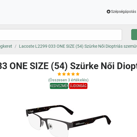
Szépségápolás 
gkeret
Lacoste L2299 033 ONE SIZE (54) Szürke Női Dioptriás szemü
3 ONE SIZE (54) Szürke Női Dio
(Összesen
3
értékelés)
KEDVEZMÉNY
ÚJDONSÁG