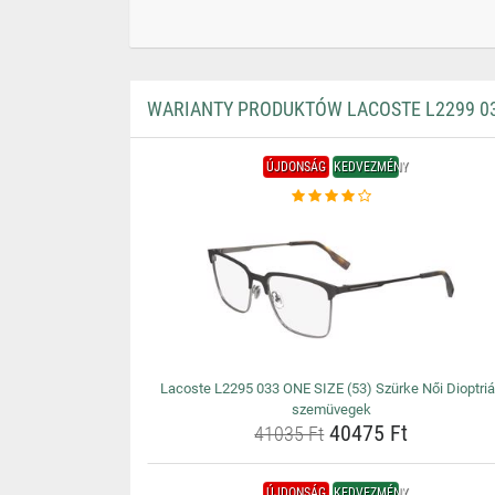
WARIANTY PRODUKTÓW LACOSTE L2299 033
ÚJDONSÁG
KEDVEZMÉNY
Lacoste L2295 033 ONE SIZE (53) Szürke Női Dioptri
szemüvegek
40475 Ft
41035 Ft
ÚJDONSÁG
KEDVEZMÉNY