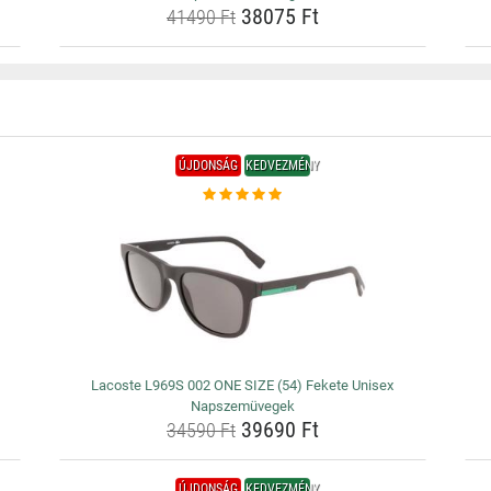
38075 Ft
41490 Ft
ÚJDONSÁG
KEDVEZMÉNY
Lacoste L969S 002 ONE SIZE (54) Fekete Unisex
Napszemüvegek
39690 Ft
34590 Ft
ÚJDONSÁG
KEDVEZMÉNY