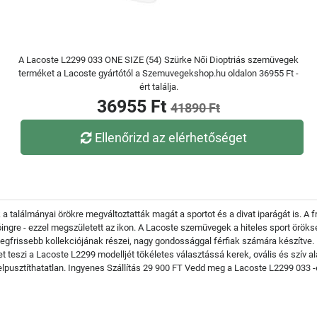
A Lacoste L2299 033 ONE SIZE (54) Szürke Női Dioptriás szemüvegek
terméket a Lacoste gyártótól a Szemuvegekshop.hu oldalon 36955 Ft -
ért találja.
36955 Ft
41890 Ft
Ellenőrizd az elérhetőséget
 a találmányai örökre megváltoztatták magát a sportot és a divat iparágát is. A
ólóingre - ezzel megszületett az ikon. A Lacoste szemüvegek a hiteles sport örö
gfrissebb kollekciójának részei, nagy gondossággal férfiak számára készítve. E
et teszi a Lacoste L2299 modelljét tökéletes választássá kerek, ovális és szív
g elpusztíthatatlan. Ingyenes Szállítás 29 900 FT Vedd meg a Lacoste L2299 033 