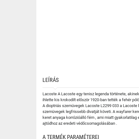
LEÍRÁS
Lacoste A Lacoste egy tenisz legenda története, akinek
ihlette kis krokodilt először 1920-ban tették a fehér p
A dioptriás szemüvegek Lacoste L2299 033 a Lacoste le
szemüvegek legfrissebb divatját követi. A wayfarer ker
keret anyaga korrózióálló fém , ami miatt gyakorlatila
ajtódhoz az eredeti védőcsomagolásában .
A TERMÉK PARAMÉTEREI