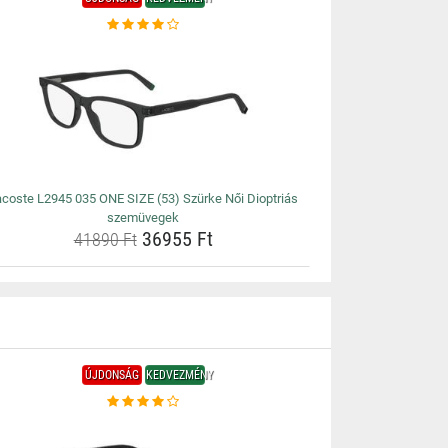
acoste L2945 035 ONE SIZE (53) Szürke Női Dioptriás
szemüvegek
36955 Ft
41890 Ft
ÚJDONSÁG
KEDVEZMÉNY