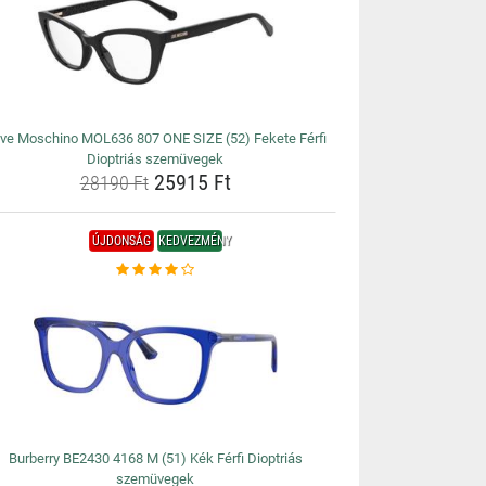
ve Moschino MOL636 807 ONE SIZE (52) Fekete Férfi
Dioptriás szemüvegek
25915 Ft
28190 Ft
ÚJDONSÁG
KEDVEZMÉNY
Burberry BE2430 4168 M (51) Kék Férfi Dioptriás
szemüvegek