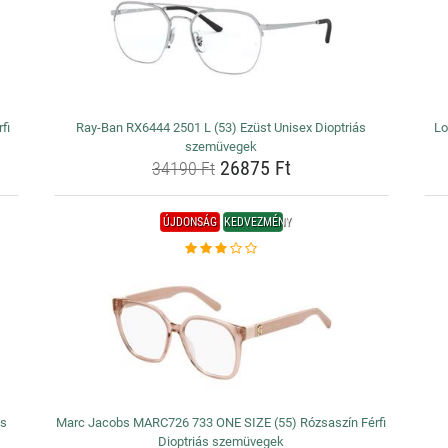
fi
Ray-Ban RX6444 2501 L (53) Ezüst Unisex Dioptriás
Lo
szemüvegek
26875 Ft
34190 Ft
ÚJDONSÁG
KEDVEZMÉNY
ás
Marc Jacobs MARC726 733 ONE SIZE (55) Rózsaszín Férfi
Dioptriás szemüvegek