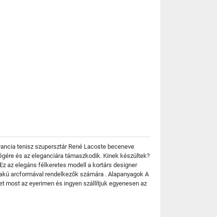
 francia tenisz szupersztár René Lacoste beceneve
kségére és az eleganciára támaszkodik. Kinek készültek?
z az elegáns félkeretes modell a kortárs designer
 alakú arcformával rendelkezők számára . Alapanyagok A
-et most az eyerimen és ingyen szállítjuk egyenesen az