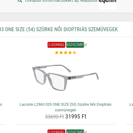
További információkért az eladótól
 ONE SIZE (54) SZÜRKE NŐI DIOPTRIÁS SZEMÜVEGEK
ÚJDONSÁG
KEDVEZMÉNY
ás
Lacoste L2963 035 ONE SIZE (53) Szürke Női Dioptriás
L
szemüvegek
31995 Ft
33690 Ft
ÚJDONSÁG
KEDVEZMÉNY