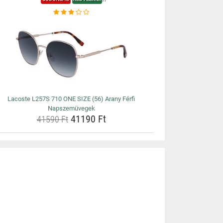
Lacoste L257S 710 ONE SIZE (56) Arany Férfi
Napszemüvegek
41190 Ft
41590 Ft