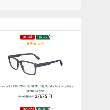
ÚJDONSÁG
KEDVEZMÉNY
acoste L2936 035 ONE SIZE (54) Szürke Női Dioptriás
szemüvegek
37675 Ft
45890 Ft
ÚJDONSÁG
KEDVEZMÉNY