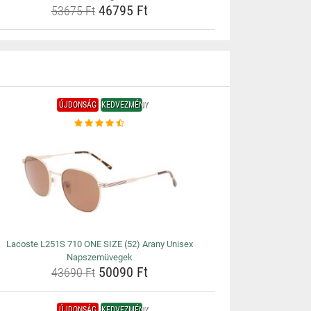
46795 Ft
53675 Ft
ÚJDONSÁG
KEDVEZMÉNY
Lacoste L251S 710 ONE SIZE (52) Arany Unisex
Napszemüvegek
50090 Ft
43690 Ft
ÚJDONSÁG
KEDVEZMÉNY