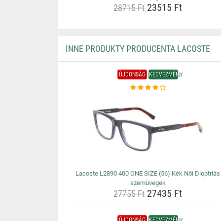
23515 Ft
28715 Ft
INNE PRODUKTY PRODUCENTA LACOSTE
ÚJDONSÁG
KEDVEZMÉNY
Lacoste L2890 400 ONE SIZE (56) Kék Női Dioptriás
szemüvegek
27435 Ft
27755 Ft
ÚJDONSÁG
KEDVEZMÉNY