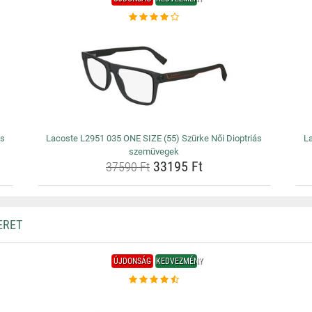
ás
Lacoste L2951 035 ONE SIZE (55) Szürke Női Dioptriás
L
szemüvegek
33195 Ft
37590 Ft
ERET
ÚJDONSÁG
KEDVEZMÉNY