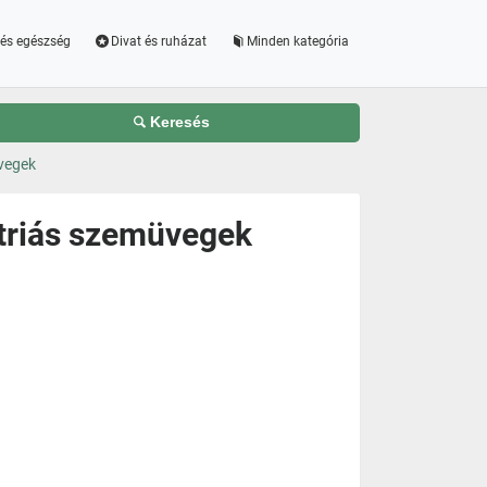
és egészség
Divat és ruházat
Minden kategória
Keresés
vegek
ptriás szemüvegek