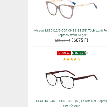
Missoni MIS0125/G QQ7 ONE SIZE (53) Több színű Fér
Dioptriás szemüvegek
56075 Ft
62290 Ft
ÚJDONSÁG
KEDVEZMÉNY
HUGO HG1246 OIT ONE SIZE (53) Fekete Női Dioptri
szemüvegek