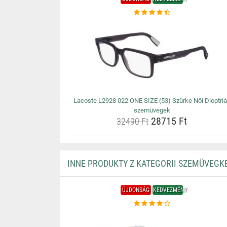
Lacoste L2928 022 ONE SIZE (53) Szürke Női Dioptri
szemüvegek
28715 Ft
32490 Ft
INNE PRODUKTY Z KATEGORII SZEMÜVEGK
ÚJDONSÁG
KEDVEZMÉNY