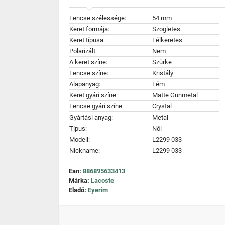
Lencse szélessége:
54 mm
Keret formája:
Szogletes
Keret típusa:
Félkeretes
Polarizált:
Nem
A keret színe:
Szürke
Lencse színe:
Kristály
Alapanyag:
Fém
Keret gyári színe:
Matte Gunmetal
Lencse gyári színe:
Crystal
Gyártási anyag:
Metal
Típus:
Női
Modell:
L2299 033
Nickname:
L2299 033
Ean:
886895633413
Márka:
Lacoste
Eladó:
Eyerim