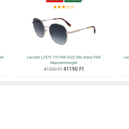
gek
Lacoste L257S 710 ONE SIZE (56) Arany Férfi
Lac
Napszemüvegek
41190 Ft
41590 Ft