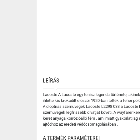
LEÍRÁS
Lacoste A Lacoste egy tenisz legenda története, akinek
ihlette kis krokodilt először 1920-ban tették a fehér p
A dioptriás szemüvegek Lacoste L2298 033 a Lacoste le
szemüvegek legfrissebb divatját követi. A wayfarer ker
keret anyaga korrózióálló fém , ami miatt gyakorlatila
ajtódhoz az eredeti védőcsomagolásában .
A TERMÉK PARAMÉTEREI