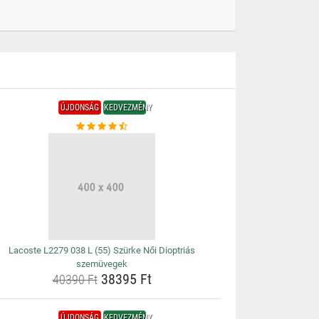
ÚJDONSÁG
KEDVEZMÉNY
Lacoste L2279 038 L (55) Szürke Női Dioptriás
szemüvegek
38395 Ft
40390 Ft
ÚJDONSÁG
KEDVEZMÉNY