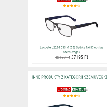
Lacoste L2294 033 M (55) Szürke Női Dioptriás
szemüvegek
37195 Ft
42190 Ft
INNE PRODUKTY Z KATEGORII SZEMÜVEGK
ÚJDONSÁG
KEDVEZMÉNY