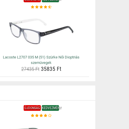
Lacoste L2707 035 M (51) Szürke Női Dioptriás
szemüvegek
35835 Ft
27435 Ft
ÚJDONSÁG
KEDVEZMÉNY