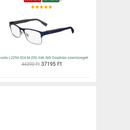
oste L2294 424 M (55) Kék Női Dioptriás szemüvegek
37195 Ft
44390 Ft