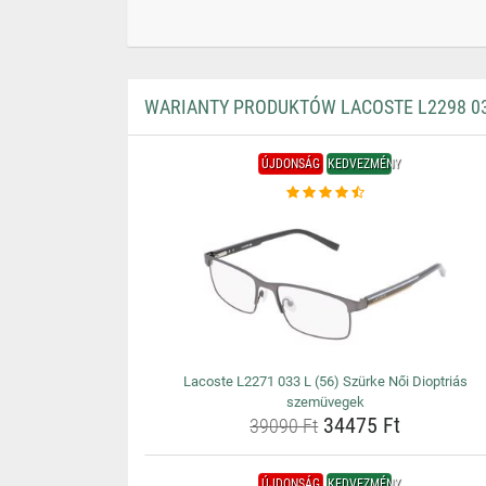
WARIANTY PRODUKTÓW LACOSTE L2298 033
ÚJDONSÁG
KEDVEZMÉNY
Lacoste L2271 033 L (56) Szürke Női Dioptriás
szemüvegek
34475 Ft
39090 Ft
ÚJDONSÁG
KEDVEZMÉNY