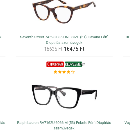
k
Seventh Street 7A598 086 ONE SIZE (51) Havana Férfi
BO
Dioptriás szemüvegek
16475 Ft
16635 Ft
ÚJDONSÁG
KEDVEZMÉNY
riás
Ralph Lauren RA7162U 6066 M (53) Fekete Férfi Dioptriás
Vog
szemüvegek