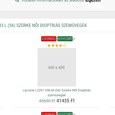
További információkért az eladótól
 L (56) SZÜRKE NŐI DIOPTRIÁS SZEMÜVEGEK
ÚJDONSÁG
KEDVEZMÉNY
Lacoste L2291 038 M (54) Szürke Női Dioptriás
szemüvegek
41435 Ft
43690 Ft
ÚJDONSÁG
KEDVEZMÉNY