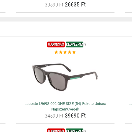
26635 Ft
30590 Ft
ÚJDONSÁG
KEDVEZMÉNY
Lacoste L969S 002 ONE SIZE (54) Fekete Unisex
L
Napszemüvegek
39690 Ft
34590 Ft
ÚJDONSÁG
KEDVEZMÉNY