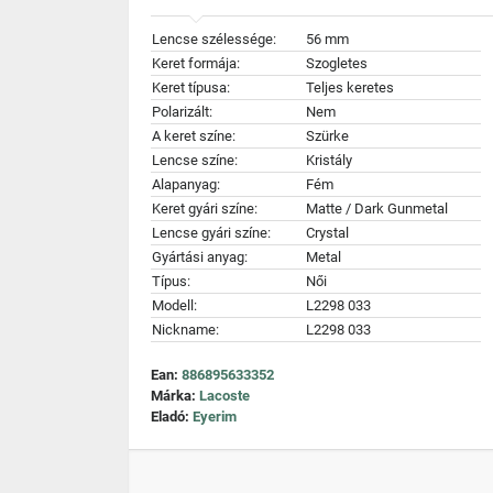
Lencse szélessége:
56 mm
Keret formája:
Szogletes
Keret típusa:
Teljes keretes
Polarizált:
Nem
A keret színe:
Szürke
Lencse színe:
Kristály
Alapanyag:
Fém
Keret gyári színe:
Matte / Dark Gunmetal
Lencse gyári színe:
Crystal
Gyártási anyag:
Metal
Típus:
Női
Modell:
L2298 033
Nickname:
L2298 033
Ean:
886895633352
Márka:
Lacoste
Eladó:
Eyerim