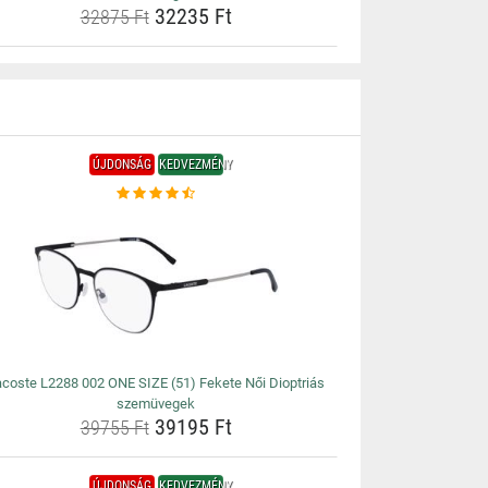
32235 Ft
32875 Ft
ÚJDONSÁG
KEDVEZMÉNY
acoste L2288 002 ONE SIZE (51) Fekete Női Dioptriás
szemüvegek
39195 Ft
39755 Ft
ÚJDONSÁG
KEDVEZMÉNY