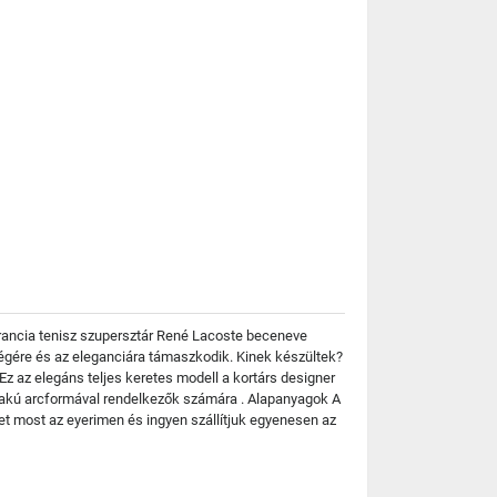
 francia tenisz szupersztár René Lacoste beceneve
kségére és az eleganciára támaszkodik. Kinek készültek?
z az elegáns teljes keretes modell a kortárs designer
 alakú arcformával rendelkezők számára . Alapanyagok A
-et most az eyerimen és ingyen szállítjuk egyenesen az