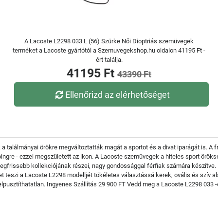
A Lacoste L2298 033 L (56) Szürke Női Dioptriás szemüvegek
terméket a Lacoste gyártótól a Szemuvegekshop.hu oldalon 41195 Ft -
ért találja.
41195 Ft
43390 Ft
Ellenőrizd az elérhetőséget
 a találmányai örökre megváltoztatták magát a sportot és a divat iparágát is. A
ólóingre - ezzel megszületett az ikon. A Lacoste szemüvegek a hiteles sport örö
gfrissebb kollekciójának részei, nagy gondossággal férfiak számára készítve. E
et teszi a Lacoste L2298 modelljét tökéletes választássá kerek, ovális és szív
g elpusztíthatatlan. Ingyenes Szállítás 29 900 FT Vedd meg a Lacoste L2298 033 