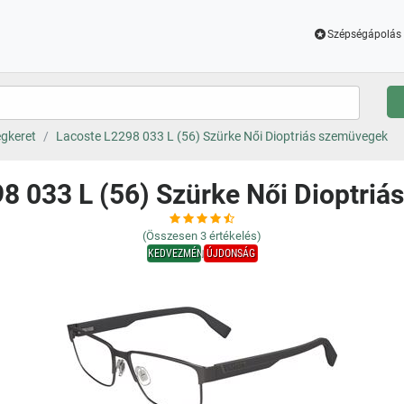
Szépségápolás 
gkeret
Lacoste L2298 033 L (56) Szürke Női Dioptriás szemüvegek
8 033 L (56) Szürke Női Dioptri
(Összesen
3
értékelés)
KEDVEZMÉNY
ÚJDONSÁG