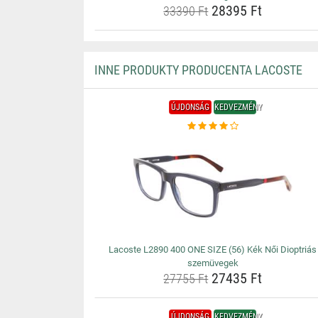
28395 Ft
33390 Ft
INNE PRODUKTY PRODUCENTA LACOSTE
ÚJDONSÁG
KEDVEZMÉNY
Lacoste L2890 400 ONE SIZE (56) Kék Női Dioptriás
szemüvegek
27435 Ft
27755 Ft
ÚJDONSÁG
KEDVEZMÉNY