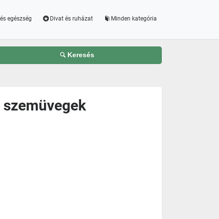
és egészség
Divat és ruházat
Minden kategória
Keresés
ás szemüvegek