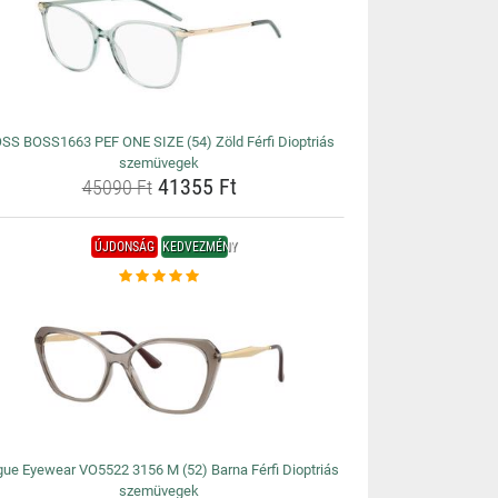
SS BOSS1663 PEF ONE SIZE (54) Zöld Férfi Dioptriás
szemüvegek
41355 Ft
45090 Ft
ÚJDONSÁG
KEDVEZMÉNY
ue Eyewear VO5522 3156 M (52) Barna Férfi Dioptriás
szemüvegek