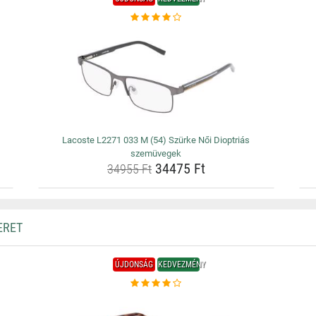
Lacoste L2271 033 M (54) Szürke Női Dioptriás
szemüvegek
34475 Ft
34955 Ft
ERET
ÚJDONSÁG
KEDVEZMÉNY