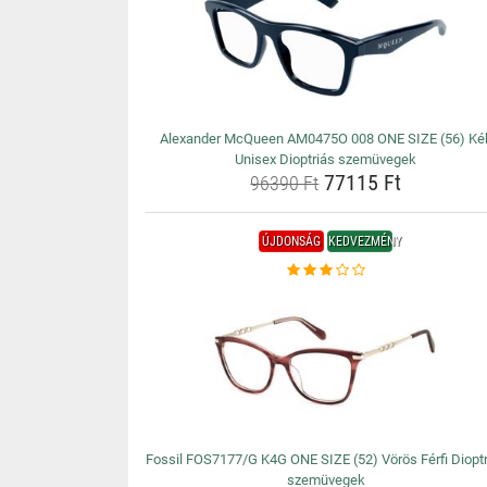
Alexander McQueen AM0475O 008 ONE SIZE (56) Ké
Unisex Dioptriás szemüvegek
77115 Ft
96390 Ft
ÚJDONSÁG
KEDVEZMÉNY
Fossil FOS7177/G K4G ONE SIZE (52) Vörös Férfi Diopt
szemüvegek