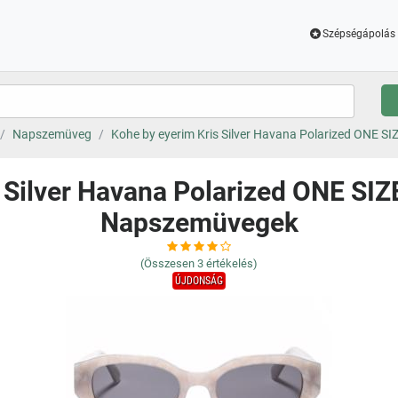
Szépségápolás 
Napszemüveg
Kohe by eyerim Kris Silver Havana Polarized ONE S
 Silver Havana Polarized ONE SIZ
Napszemüvegek
(Összesen
3
értékelés)
ÚJDONSÁG