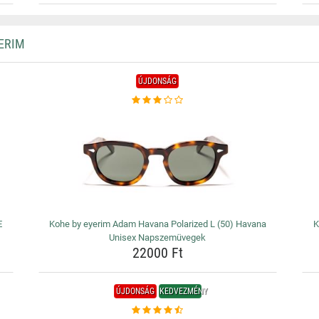
ERIM
ÚJDONSÁG
E
Kohe by eyerim Adam Havana Polarized L (50) Havana
K
Unisex Napszemüvegek
22000 Ft
ÚJDONSÁG
KEDVEZMÉNY