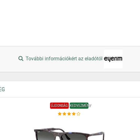
További információkért az eladótól
EG
ÚJDONSÁG
KEDVEZMÉNY