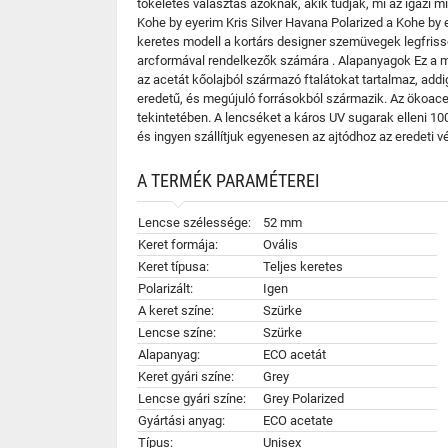
tökéletes választás azoknak, akik tudják, mi az igaz
Kohe by eyerim Kris Silver Havana Polarized a Kohe by 
keretes modell a kortárs designer szemüvegek legfrisseb
arcformával rendelkezők számára . Alapanyagok Ez a mo
az acetát kőolajból származó ftalátokat tartalmaz, add
eredetű, és megújuló forrásokból származik. Az ökoacet
tekintetében. A lencséket a káros UV sugarak elleni 1
és ingyen szállítjuk egyenesen az ajtódhoz az eredeti
A TERMÉK PARAMÉTEREI
Lencse szélessége:
52 mm
Keret formája:
Ovális
Keret típusa:
Teljes keretes
Polarizált:
Igen
A keret színe:
Szürke
Lencse színe:
Szürke
Alapanyag:
ECO acetát
Keret gyári színe:
Grey
Lencse gyári színe:
Grey Polarized
Gyártási anyag:
ECO acetate
Típus:
Unisex