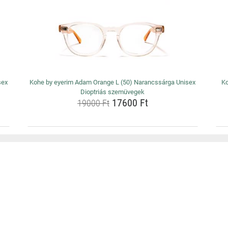
sex
Kohe by eyerim Adam Orange L (50) Narancssárga Unisex
Ko
Dioptriás szemüvegek
17600 Ft
19000 Ft