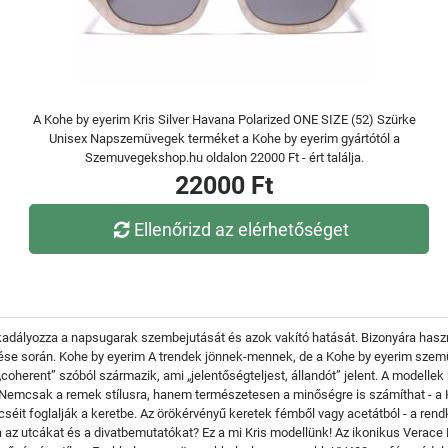
A Kohe by eyerim Kris Silver Havana Polarized ONE SIZE (52) Szürke
Unisex Napszemüvegek terméket a Kohe by eyerim gyártótól a
Szemuvegekshop.hu oldalon 22000 Ft - ért találja.
22000 Ft
Ellenőrizd az elérhetőséget
kadályozza a napsugarak szembejutását és azok vakító hatását. Bizonyára haszn
k űzése során. Kohe by eyerim A trendek jönnek-mennek, de a Kohe by eyerim sz
„coherent” szóból származik, ami „jelentőségteljest, állandót” jelent. A modellek
et. Nemcsak a remek stílusra, hanem természetesen a minőségre is számíthat -
encséit foglalják a keretbe. Az örökérvényű keretek fémből vagy acetátból - a re
 az utcákat és a divatbemutatókat? Ez a mi Kris modellünk! Az ikonikus Verace