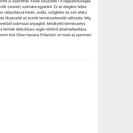
lemre is számíthat. Kinek készültek? A napszemüvegek
 nők (unisex) számára egyaránt. Ez az elegáns teljes
es választássá kerek, ovális, szögletes és szív alakú
 Az ökoacetát az acetát természetesebb változata. Míg
szterekből származó anyagból. Mindkettő természetes
 a termék életciklusa végén történő ártalmatlanítása
erim Kris Silver Havana Polarized -et most az eyerimen