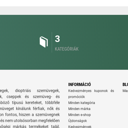
3
KATEGÓRIÁK
INFORMÁCIÓ
BL
gek, dioptriás szemüvegek,
Kedvezményes kuponok és
Ma
atok, cseppek és szemüveg- és
promóciók
nböző típusú kereteket, többféle
Minden kategória
üveget kínálunk férfiak, nők és
Minden márka
on fontos, hiszen a szemüvegnek
Minden e-shop
ie, és nem utolsósorban megfelelően
Újdonságok
nőségi márkás termékeket talál,
Kedvezmények