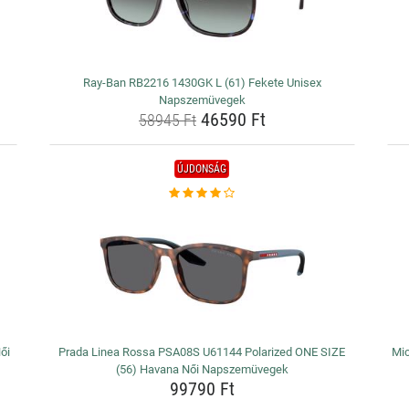
Ray-Ban RB2216 1430GK L (61) Fekete Unisex
Napszemüvegek
46590 Ft
58945 Ft
ÚJDONSÁG
ői
Prada Linea Rossa PSA08S U61144 Polarized ONE SIZE
Mi
(56) Havana Női Napszemüvegek
99790 Ft