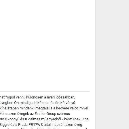
át fogod venni, különösen a nyári időszakban,
emüvegben Ön mindig a tökéletes és örökérvényű
 kínálatában mindenki megtalálja a kedvére valót, mivel
 a Kohe szemüvegek az Essilor Group számos
ndkívül könnyű és rugalmas műanyagból - készülnek. Kris
 Biggie és a Prada PR17WS által inspirált szemüveg