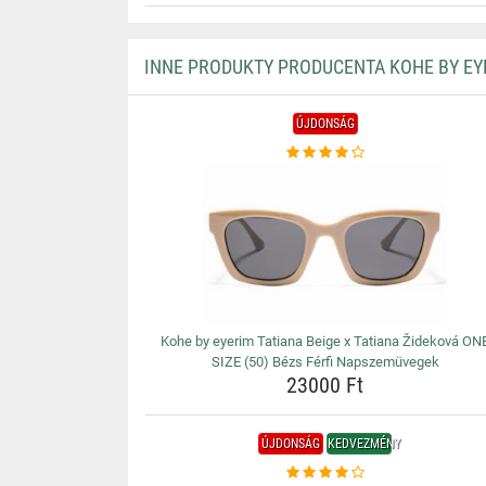
INNE PRODUKTY PRODUCENTA KOHE BY EY
ÚJDONSÁG
Kohe by eyerim Tatiana Beige x Tatiana Žideková ON
SIZE (50) Bézs Férfi Napszemüvegek
23000 Ft
ÚJDONSÁG
KEDVEZMÉNY