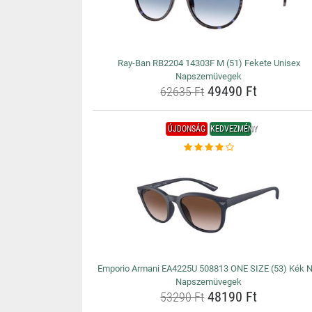
Ray-Ban RB2204 14303F M (51) Fekete Unisex
Napszemüvegek
49490 Ft
62635 Ft
ÚJDONSÁG
KEDVEZMÉNY
Emporio Armani EA4225U 508813 ONE SIZE (53) Kék N
Napszemüvegek
48190 Ft
53290 Ft