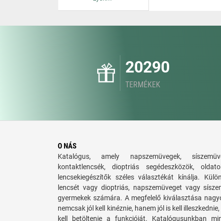
20290
TERMÉKEK
O NÁS
Katalógus, amely napszemüvegek, síszemüve
kontaktlencsék, dioptriás segédeszközök, old
lencsekiegészítők széles választékát kínálja. Külö
lencsét vagy dioptriás, napszemüveget vagy síszem
gyermekek számára. A megfelelő kiválasztása nagy
nemcsak jól kell kinéznie, hanem jól is kell illeszkedn
kell betöltenie a funkcióját. Katalógusunkban mi