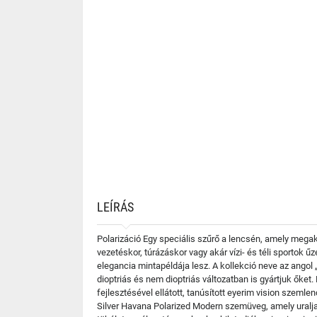
LEÍRÁS
Polarizáció Egy speciális szűrő a lencsén, amely mega
vezetéskor, túrázáskor vagy akár vízi- és téli sporto
elegancia mintapéldája lesz. A kollekció neve az angol 
dioptriás és nem dioptriás változatban is gyártjuk ők
fejlesztésével ellátott, tanúsított eyerim vision szeml
Silver Havana Polarized Modern szemüveg, amely uralja