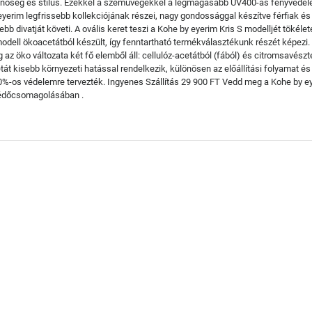
i minőség és stílus. Ezekkel a szemüvegekkel a legmagasabb UV400-as fényvéde
eyerim legfrissebb kollekciójának részei, nagy gondossággal készítve férfiak és
b divatját követi. A ovális keret teszi a Kohe by eyerim Kris S modelljét tökélet
dell ökoacetátból készült, így fenntartható termékválasztékunk részét képezi.
ig az öko változata két fő elemből áll: cellulóz-acetátból (fából) és citromsavé
át kisebb környezeti hatással rendelkezik, különösen az előállítási folyamat és
00%-os védelemre tervezték. Ingyenes Szállítás 29 900 FT Vedd meg a Kohe by ey
 védőcsomagolásában .