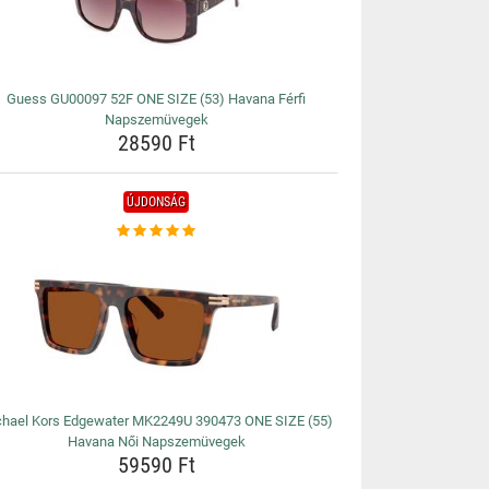
Guess GU00097 52F ONE SIZE (53) Havana Férfi
Napszemüvegek
28590 Ft
ÚJDONSÁG
chael Kors Edgewater MK2249U 390473 ONE SIZE (55)
Havana Női Napszemüvegek
59590 Ft