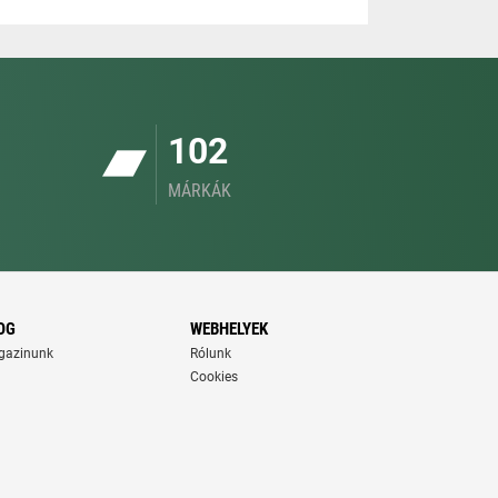
102
MÁRKÁK
OG
WEBHELYEK
gazinunk
Rólunk
Cookies