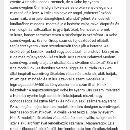
eyerim A trendek jönnek-mennek, de a Kohe by eyerim
szemüvegben Ön mindig a tökéletes és örökérvényű elegancia
mintapéldája lesz. A kollekció neve az angol „coherent” szóból
származik, ami „jelentőségteljest, állandót” jelent. A modellek
kínálatában mindenki megtalálja a kedvére valót, mivel dioptriás és
nem dioptriás változatban is gyártjuk őket. Nemcsak a remek
stílusra, hanem természetesen a minőségre is számíthat - a Kohe
szemüvegek az Essilor Group számos fejlesztésével ellátott,
tanúsított eyerim vision szemlencséit foglalják a keretbe. Az
örökérvényű keretek fémből vagy acetátból - a rendkívül könnyű és
rugalmas műanyagból - készülnek. Kris Cream Polarized Modern
szemüveg, amely uralja az utcákat és a divatbemutatókat? Ez a mi
Kris modellünk! Az ikonikus Verace Biggie és a Prada PR17WS
által inspirált szemüveg tökéletes választás azoknak, akik tudják,
mi az igazi minőség és stílus. Ezekkel a szemüvegekkel a
legmagasabb UV400-as fényvédelemre is számíthat. Kinek
készültek? A napszemüvegek Kohe by eyerim Kris Cream Polarized
a Kohe by eyerim legfrissebb kollekciójának részei, nagy
gondossággal készítve férfiak és nők (unisex) számára egyaránt.
Ez az elegáns teljes keretes modell a kortárs designer szemüvegek
legfrissebb divatját követi. A ovális keret teszi a Kohe by eyerim
Kris S modelljét tökéletes választássá kerek, ovális, szögletes és
szív alakú arcformával rendelkezők számára . Alapanyagok Ez a
modell ökoacetátból készült, így fenntartható termékválasztékunk