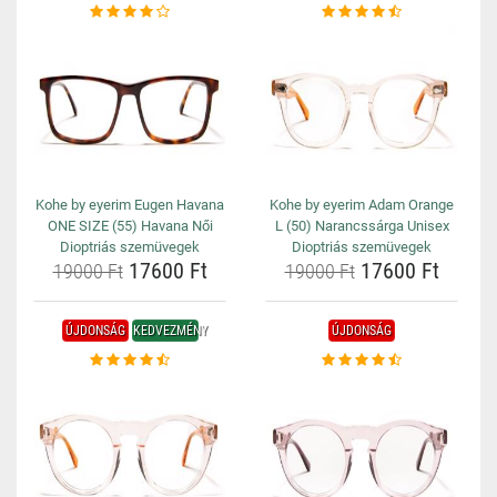
Kohe by eyerim Eugen Havana
Kohe by eyerim Adam Orange
ONE SIZE (55) Havana Női
L (50) Narancssárga Unisex
Dioptriás szemüvegek
Dioptriás szemüvegek
17600 Ft
17600 Ft
19000 Ft
19000 Ft
ÚJDONSÁG
KEDVEZMÉNY
ÚJDONSÁG