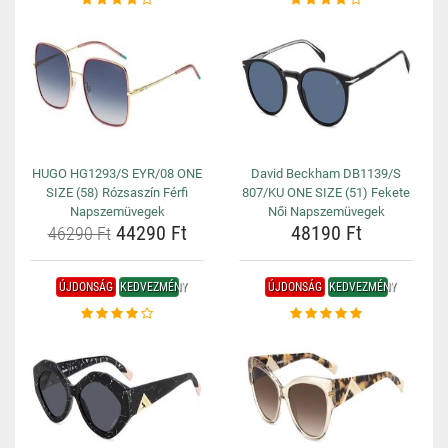
HUGO HG1293/S EYR/08 ONE
David Beckham DB1139/S
SIZE (58) Rózsaszín Férfi
807/KU ONE SIZE (51) Fekete
Napszemüvegek
Női Napszemüvegek
44290 Ft
48190 Ft
46290 Ft
ÚJDONSÁG
KEDVEZMÉNY
ÚJDONSÁG
KEDVEZMÉNY