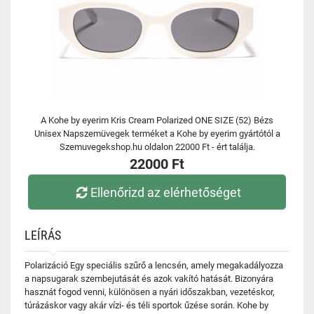
A Kohe by eyerim Kris Cream Polarized ONE SIZE (52) Bézs
Unisex Napszemüvegek terméket a Kohe by eyerim gyártótól a
Szemuvegekshop.hu oldalon 22000 Ft - ért találja.
22000 Ft
Ellenőrizd az elérhetőséget
LEÍRÁS
Polarizáció Egy speciális szűrő a lencsén, amely megakadályozza
a napsugarak szembejutását és azok vakító hatását. Bizonyára
hasznát fogod venni, különösen a nyári időszakban, vezetéskor,
túrázáskor vagy akár vízi- és téli sportok űzése során. Kohe by