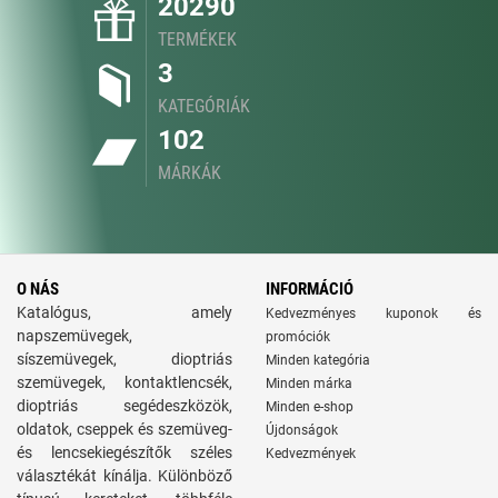
20290
TERMÉKEK
3
KATEGÓRIÁK
102
MÁRKÁK
O NÁS
INFORMÁCIÓ
Katalógus, amely
Kedvezményes kuponok és
napszemüvegek,
promóciók
síszemüvegek, dioptriás
Minden kategória
szemüvegek, kontaktlencsék,
Minden márka
dioptriás segédeszközök,
Minden e-shop
oldatok, cseppek és szemüveg-
Újdonságok
és lencsekiegészítők széles
Kedvezmények
választékát kínálja. Különböző