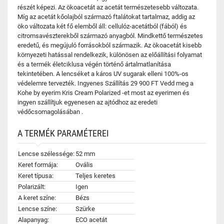
részét képezi. Az ökoacetát az acetát természetesebb változata.
Míg az acetát kőolajból származó ftalátokat tartalmaz, addig az
öko változata két fő elemből áll: cellulóz-acetátból (fából) és
citromsavészterekből származó anyagból. Mindkettő természetes
eredetű, és megújuló forrásokból származik. Az ökoacetát kisebb
környezeti hatással rendelkezik, különösen az előállítási folyamat
és a termék életciklusa végén történő ártalmatlanítása
tekintetében. A lencséket a káros UV sugarak elleni 100%-os
védelemre tervezték. Ingyenes Szállítás 29 900 FT Vedd meg a
Kohe by eyerim Kris Cream Polarized -et most az eyerimen és
ingyen szállítjuk egyenesen az ajtódhoz az eredeti
védőcsomagolásában .
A TERMÉK PARAMÉTEREI
Lencse szélessége:
52 mm
Keret formája:
Ovális
Keret típusa:
Teljes keretes
Polarizált:
Igen
A keret színe:
Bézs
Lencse színe:
Szürke
Alapanyag:
ECO acetát