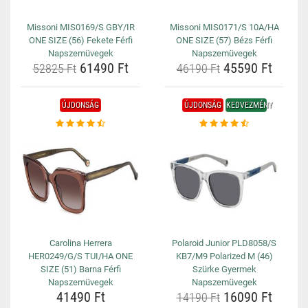
Missoni MIS0169/S GBY/IR
Missoni MIS0171/S 10A/HA
ONE SIZE (56) Fekete Férfi
ONE SIZE (57) Bézs Férfi
Napszemüvegek
Napszemüvegek
61490 Ft
45590 Ft
52825 Ft
46190 Ft
ÚJDONSÁG
ÚJDONSÁG
KEDVEZMÉNY
Carolina Herrera
Polaroid Junior PLD8058/S
HER0249/G/S TUI/HA ONE
KB7/M9 Polarized M (46)
SIZE (51) Barna Férfi
Szürke Gyermek
Napszemüvegek
Napszemüvegek
41490 Ft
16090 Ft
14190 Ft