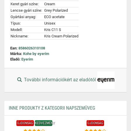
Keret gyári színe:
Cream
Lencse gyári színe:
Grey Polarized
Gyártási anyag:
ECO acetate
Típus:
Unisex
Modell:
Kris C11 S
Nickname:
Kris Cream Polarized
Ean:
8586026310108
Márka:
Kohe by eyerim
Eladó:
Eyerim
További információkért az eladótól
INNE PRODUKTY Z KATEGORII NAPSZEMÜVEG
ÚJDONSÁG
KEDVEZMÉNY
ÚJDONSÁG