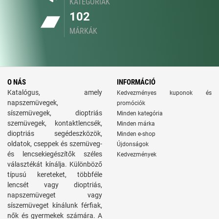
KATEGÓRIÁK
102
MÁRKÁK
O NÁS
INFORMÁCIÓ
Katalógus, amely
Kedvezményes kuponok és
napszemüvegek,
promóciók
síszemüvegek, dioptriás
Minden kategória
szemüvegek, kontaktlencsék,
Minden márka
dioptriás segédeszközök,
Minden e-shop
oldatok, cseppek és szemüveg-
Újdonságok
és lencsekiegészítők széles
Kedvezmények
választékát kínálja. Különböző
típusú kereteket, többféle
lencsét vagy dioptriás,
napszemüveget vagy
síszemüveget kínálunk férfiak,
nők és gyermekek számára. A