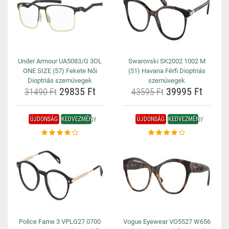
Under Armour UA5083/G 3OL
Swarovski SK2002 1002 M
ONE SIZE (57) Fekete Női
(51) Havana Férfi Dioptriás
Dioptriás szemüvegek
szemüvegek
29835 Ft
39995 Ft
31490 Ft
43595 Ft
ÚJDONSÁG
KEDVEZMÉNY
ÚJDONSÁG
KEDVEZMÉNY
Police Fame 3 VPLG27 0700
Vogue Eyewear VO5527 W656