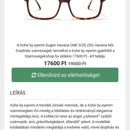
A Kohe by eyerim Eugen Havana ONE SIZE (55) Havana Női
Dioptriás szemüvegek terméket a Kohe by eyerim gyártótól a
Szemuvegekshop.hu oldalon 17600 Ft - ért találja.
17600 Ft
19000 Ft
Ellenőrizd az elérhetőséget
LEÍRÁS
Kohe by eyerim A trendek jönnek-mennek, de a Kohe by eyerim
szemüvegben Ön mindig a tökéletes és örökérvényű elegancia
mintapéldája lesz. A kollekció neve az angol „coherent” szóból
származik, ami „jelentőségteljest, állandót” jelent. A modellek
kínálatában mindenki megtalálja a kedvére valót, mivel dioptriás és