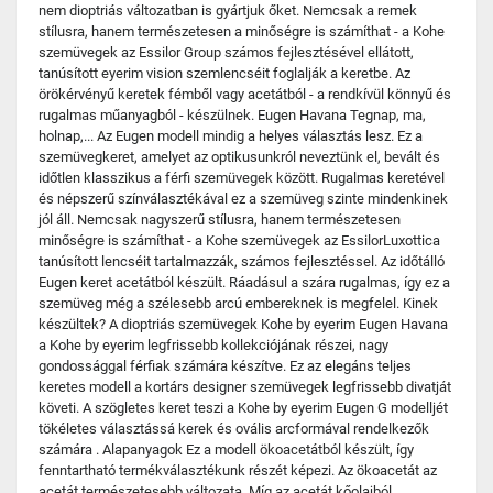
nem dioptriás változatban is gyártjuk őket. Nemcsak a remek
stílusra, hanem természetesen a minőségre is számíthat - a Kohe
szemüvegek az Essilor Group számos fejlesztésével ellátott,
tanúsított eyerim vision szemlencséit foglalják a keretbe. Az
örökérvényű keretek fémből vagy acetátból - a rendkívül könnyű és
rugalmas műanyagból - készülnek. Eugen Havana Tegnap, ma,
holnap,... Az Eugen modell mindig a helyes választás lesz. Ez a
szemüvegkeret, amelyet az optikusunkról neveztünk el, bevált és
időtlen klasszikus a férfi szemüvegek között. Rugalmas keretével
és népszerű színválasztékával ez a szemüveg szinte mindenkinek
jól áll. Nemcsak nagyszerű stílusra, hanem természetesen
minőségre is számíthat - a Kohe szemüvegek az EssilorLuxottica
tanúsított lencséit tartalmazzák, számos fejlesztéssel. Az időtálló
Eugen keret acetátból készült. Ráadásul a szára rugalmas, így ez a
szemüveg még a szélesebb arcú embereknek is megfelel. Kinek
készültek? A dioptriás szemüvegek Kohe by eyerim Eugen Havana
a Kohe by eyerim legfrissebb kollekciójának részei, nagy
gondossággal férfiak számára készítve. Ez az elegáns teljes
keretes modell a kortárs designer szemüvegek legfrissebb divatját
követi. A szögletes keret teszi a Kohe by eyerim Eugen G modelljét
tökéletes választássá kerek és ovális arcformával rendelkezők
számára . Alapanyagok Ez a modell ökoacetátból készült, így
fenntartható termékválasztékunk részét képezi. Az ökoacetát az
acetát természetesebb változata. Míg az acetát kőolajból