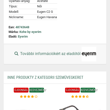
Gyártási anyag:
Acetate
Típus:
Női
Modell:
Eugen C2 G
Nickname:
Eugen Havana
Ean:
48743648
Márka:
Kohe by eyerim
Eladó:
Eyerim
További információkért az eladótól
INNE PRODUKTY Z KATEGORII SZEMÜVEGKERET
ÚJDONSÁG
KEDVEZMÉNY
ÚJDONSÁG
KEDVEZMÉNY