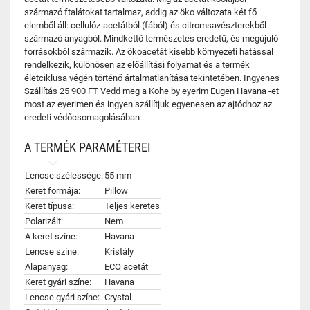
származó ftalátokat tartalmaz, addig az öko változata két fő
elemből áll: cellulóz-acetátból (fából) és citromsavészterekből
származó anyagból. Mindkettő természetes eredetű, és megújuló
forrásokból származik. Az ökoacetát kisebb környezeti hatással
rendelkezik, különösen az előállítási folyamat és a termék
életciklusa végén történő ártalmatlanítása tekintetében. Ingyenes
Szállítás 25 900 FT Vedd meg a Kohe by eyerim Eugen Havana -et
most az eyerimen és ingyen szállítjuk egyenesen az ajtódhoz az
eredeti védőcsomagolásában .
A TERMÉK PARAMÉTEREI
Lencse szélessége:
55 mm
Keret formája:
Pillow
Keret típusa:
Teljes keretes
Polarizált:
Nem
A keret színe:
Havana
Lencse színe:
Kristály
Alapanyag:
ECO acetát
Keret gyári színe:
Havana
Lencse gyári színe:
Crystal