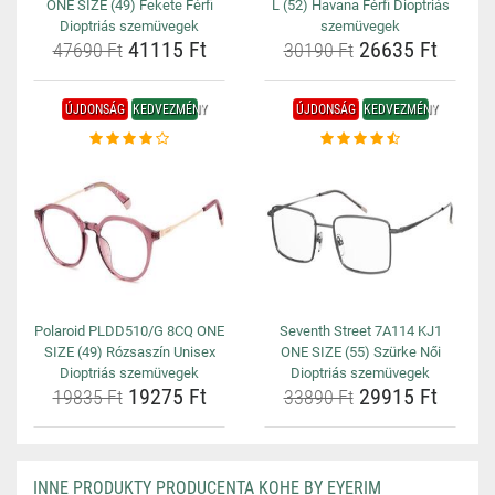
ONE SIZE (49) Fekete Férfi
L (52) Havana Férfi Dioptriás
Dioptriás szemüvegek
szemüvegek
41115 Ft
26635 Ft
47690 Ft
30190 Ft
ÚJDONSÁG
KEDVEZMÉNY
ÚJDONSÁG
KEDVEZMÉNY
Polaroid PLDD510/G 8CQ ONE
Seventh Street 7A114 KJ1
SIZE (49) Rózsaszín Unisex
ONE SIZE (55) Szürke Női
Dioptriás szemüvegek
Dioptriás szemüvegek
19275 Ft
29915 Ft
19835 Ft
33890 Ft
INNE PRODUKTY PRODUCENTA KOHE BY EYERIM