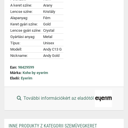
A keret színe:
Arany
Lencse színe:
Kristály
Alapanyag:
Fém
Keret gyári színe:
Gold
Lencse gyári színe:
Crystal
Gyártási anyag:
Metal
Típus:
Unisex
Modell:
Andy C13 G
Nickname:
Andy Gold
Ean:
98429599
Márka:
Kohe by eyerim
Eladó:
Eyerim
További információkért az eladótól
INNE PRODUKTY Z KATEGORII SZEMÜVEGKERET