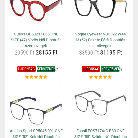
Guess GU50237 066 ONE
Vogue Eyewear VO5522 W44
SIZE (47) Vörös Női Dioptriás
M (52) Fekete Férfi Dioptriás
szemüvegek
szemüvegek
28155 Ft
31195 Ft
29590 Ft
33590 Ft
ÚJDONSÁG
KEDVEZMÉNY
ÚJDONSÁG
KEDVEZMÉNY
Adidas Sport SP5045 091 ONE
Fossil FOS7174/G R80 ONE
SIZE (52) Kék Női Dioptriás
SIZE (55) Szürke Női Dioptriás