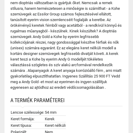
nem dioptriás változatban is gyártjuk őket. Nemcsak a remek
stílusra, hanem természetesen a minőségre is számíthat - a Kohe
szemüvegek az Essilor Group számos fejlesztésével ellátott,
tanúsított eyerim vision szemlencséit foglalják a keretbe. Az
örökérvényű keretek fémből vagy acetátból - a rendkívül könnyű és
rugalmas műanyagból - készülnek. Kinek készültek? A dioptriás
szemüvegek Andy Gold a Kohe by eyerim legfrissebb
kollekciójának részei, nagy gondossággal készítve férfiak és nők
(unisex) számára egyaránt. Ez az elegáns keret nélküli modell a
kortárs designer szemüvegek legfrissebb divatját követi. A kerek
keret teszi a Kohe by eyerim Andy G modelljét tökéletes
választássá szögletes és szív alakú arcformával rendelkezők
számára . Alapanyagok A keret anyaga korrózióálló fém , ami miatt
gyakorlatilag elpusztíthatatlan. Ingyenes Szállítás 25 900 FT Vedd
meg a Andy Gold -et most az eyerimen és ingyen szállítjuk
egyenesen az ajtódhoz az eredeti védőcsomagolásában .
A TERMÉK PARAMÉTEREI
Lencse szélessége:
54 mm
Keret formája:
Kerek
Keret típusa:
Keret nélküli
Polarizált:
Nem