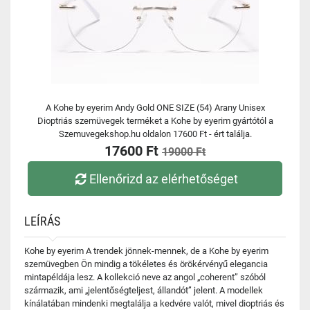
A Kohe by eyerim Andy Gold ONE SIZE (54) Arany Unisex
Dioptriás szemüvegek terméket a Kohe by eyerim gyártótól a
Szemuvegekshop.hu oldalon 17600 Ft - ért találja.
17600 Ft
19000 Ft
Ellenőrizd az elérhetőséget
LEÍRÁS
Kohe by eyerim A trendek jönnek-mennek, de a Kohe by eyerim
szemüvegben Ön mindig a tökéletes és örökérvényű elegancia
mintapéldája lesz. A kollekció neve az angol „coherent” szóból
származik, ami „jelentőségteljest, állandót” jelent. A modellek
kínálatában mindenki megtalálja a kedvére valót, mivel dioptriás és