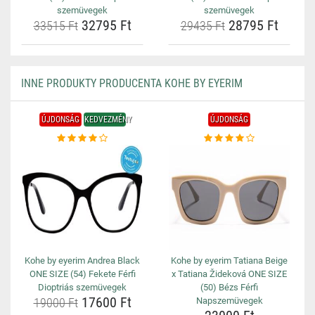
szemüvegek
szemüvegek
32795 Ft
28795 Ft
33515 Ft
29435 Ft
INNE PRODUKTY PRODUCENTA KOHE BY EYERIM
ÚJDONSÁG
KEDVEZMÉNY
ÚJDONSÁG
Kohe by eyerim Andrea Black
Kohe by eyerim Tatiana Beige
ONE SIZE (54) Fekete Férfi
x Tatiana Žideková ONE SIZE
Dioptriás szemüvegek
(50) Bézs Férfi
17600 Ft
19000 Ft
Napszemüvegek