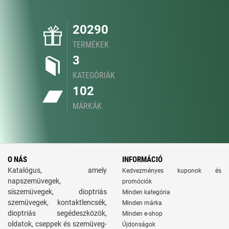
20290
TERMÉKEK
3
KATEGÓRIÁK
102
MÁRKÁK
O NÁS
INFORMÁCIÓ
Katalógus, amely
Kedvezményes kuponok és
napszemüvegek,
promóciók
síszemüvegek, dioptriás
Minden kategória
szemüvegek, kontaktlencsék,
Minden márka
dioptriás segédeszközök,
Minden e-shop
oldatok, cseppek és szemüveg-
Újdonságok