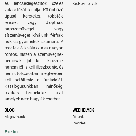
és lencsekiegészítők széles
Kedvezmények
választékát kínálja. Különböző
típusú kereteket, többféle
lencsét vagy dioptriás,
napszemüveget vagy
síszemüveget kínálunk férfiak,
nők és gyermekek számára. A
megfelelő kiválasztása nagyon
fontos, hiszen a szemüvegnek
nemcsak jól kell kinéznie,
hanem jól is kell illeszkednie, és
nem utolsósorban megfelelően
kell betöltenie a funkcióját.
Katalógusunkban minőségi
márkás termékeket talál,
amelyek nem hagyják cserben.
BLOG
WEBHELYEK
Magazinunk
Rólunk
Cookies
Eyerim