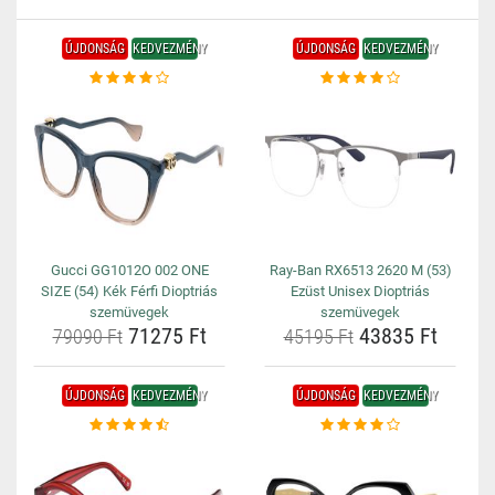
ÚJDONSÁG
KEDVEZMÉNY
ÚJDONSÁG
KEDVEZMÉNY
Gucci GG1012O 002 ONE
Ray-Ban RX6513 2620 M (53)
SIZE (54) Kék Férfi Dioptriás
Ezüst Unisex Dioptriás
szemüvegek
szemüvegek
71275 Ft
43835 Ft
79090 Ft
45195 Ft
ÚJDONSÁG
KEDVEZMÉNY
ÚJDONSÁG
KEDVEZMÉNY