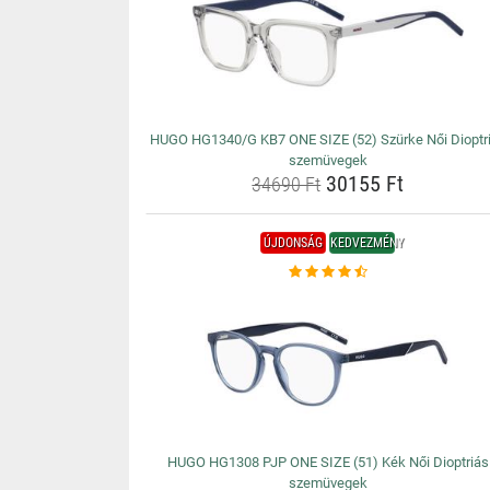
HUGO HG1340/G KB7 ONE SIZE (52) Szürke Női Dioptr
szemüvegek
30155 Ft
34690 Ft
ÚJDONSÁG
KEDVEZMÉNY
HUGO HG1308 PJP ONE SIZE (51) Kék Női Dioptriás
szemüvegek