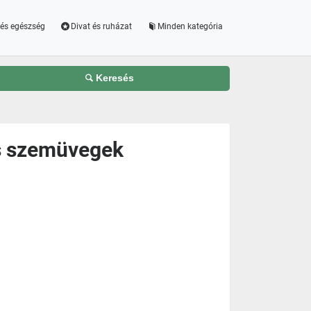
és egészség
Divat és ruházat
Minden kategória
Keresés
s szemüvegek