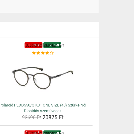
ÚJDONSÁG
KEDVEZMÉNY
Polaroid PLDD550/G KJ1 ONE SIZE (48) Szürke Női
Dioptriás szemüvegek
20875 Ft
22690 Ft
ÚJDONSÁG
KEDVEZMÉNY