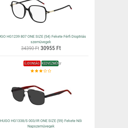
GO HG1239 807 ONE SIZE (54) Fekete Férfi Dioptriás
szemüvegek
30955 Ft
34390 Ft
ÚJDONSÁG
KEDVEZMÉNY
HUGO HG1338/S 003/IR ONE SIZE (59) Fekete Női
Napszemüvegek