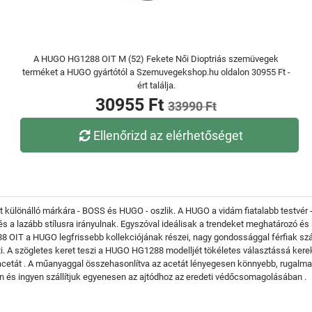
A HUGO HG1288 OIT M (52) Fekete Női Dioptriás szemüvegek
terméket a HUGO gyártótól a Szemuvegekshop.hu oldalon 30955 Ft -
ért találja.
30955 Ft
33990 Ft
Ellenőrizd az elérhetőséget
különálló márkára - BOSS és HUGO - oszlik. A HUGO a vidám fiatalabb testvér - 
a lazább stílusra irányulnak. Egyszóval ideálisak a trendeket meghatározó és a
OIT a HUGO legfrissebb kollekciójának részei, nagy gondossággal férfiak szám
ti. A szögletes keret teszi a HUGO HG1288 modelljét tökéletes választássá kere
acetát . A műanyaggal összehasonlítva az acetát lényegesen könnyebb, rugalma
és ingyen szállítjuk egyenesen az ajtódhoz az eredeti védőcsomagolásában .