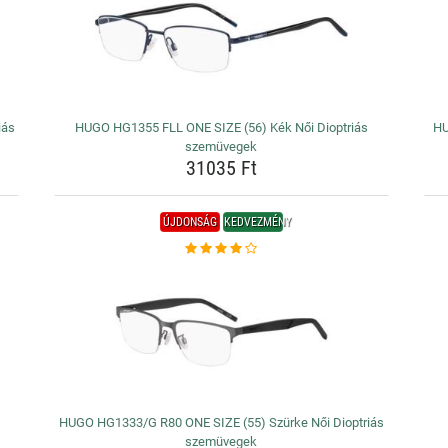
iás
HUGO HG1355 FLL ONE SIZE (56) Kék Női Dioptriás
HU
szemüvegek
31035 Ft
ÚJDONSÁG
KEDVEZMÉNY
HUGO HG1333/G R80 ONE SIZE (55) Szürke Női Dioptriás
szemüvegek