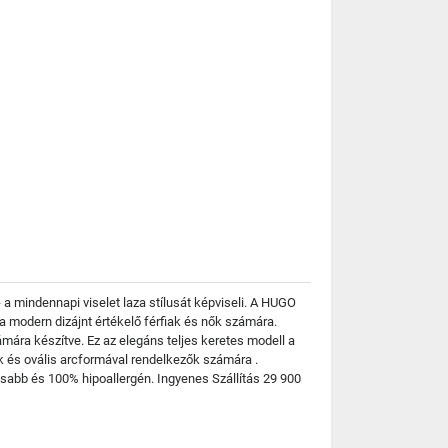
a mindennapi viselet laza stílusát képviseli. A HUGO
 modern dizájnt értékelő férfiak és nők számára.
ára készítve. Ez az elegáns teljes keretes modell a
k és ovális arcformával rendelkezők számára .
sabb és 100% hipoallergén. Ingyenes Szállítás 29 900