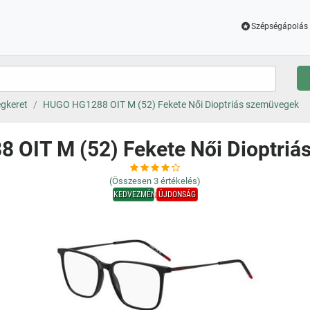
Szépségápolás 
gkeret
HUGO HG1288 OIT M (52) Fekete Női Dioptriás szemüvegek
 OIT M (52) Fekete Női Dioptriá
(Összesen
3
értékelés)
KEDVEZMÉNY
ÚJDONSÁG