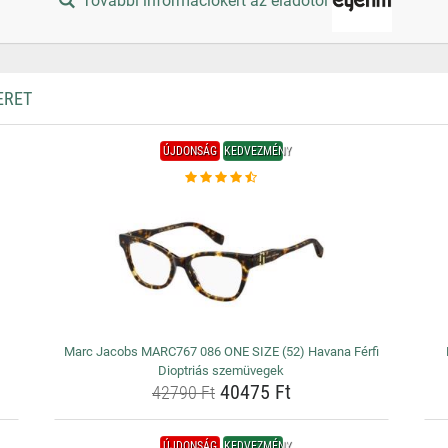
További információkért az eladótól
ERET
ÚJDONSÁG
KEDVEZMÉNY
Marc Jacobs MARC767 086 ONE SIZE (52) Havana Férfi
Dioptriás szemüvegek
40475 Ft
42790 Ft
ÚJDONSÁG
KEDVEZMÉNY