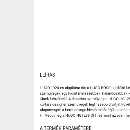
LEÍRÁS
HUGO 1924-es alapítása óta a HUGO BOSS portfólió két 
szemüvegek egy kicsit merészebbek, kalandosabbak, és 
Kinek készültek? A dioptriás szemüvegek HUGO HG1288 
kortárs designer szemüvegek legfrissebb divatját köve
Alapanyagok A keret anyaga kiváló minőségű injektált 
FT Vedd meg a HUGO HG1288 OIT -et most az eyerimen 
A TERMÉK PARAMÉTEREI