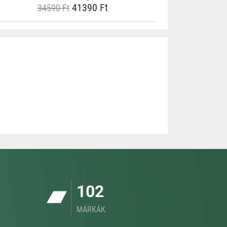
41390 Ft
34590 Ft
102
MÁRKÁK