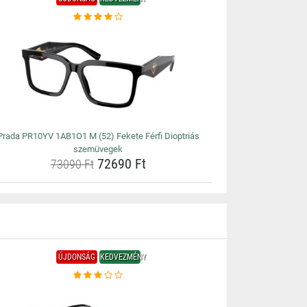
Prada PR10YV 1AB1O1 M (52) Fekete Férfi Dioptriás
szemüvegek
72690 Ft
73090 Ft
ÚJDONSÁG
KEDVEZMÉNY