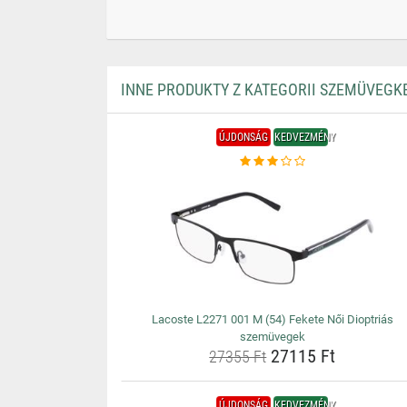
INNE PRODUKTY Z KATEGORII SZEMÜVEGK
ÚJDONSÁG
KEDVEZMÉNY
Lacoste L2271 001 M (54) Fekete Női Dioptriás
szemüvegek
27115 Ft
27355 Ft
ÚJDONSÁG
KEDVEZMÉNY