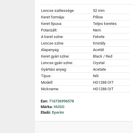
Lencse szélessége:
52 mm
Keret formája:
Pillow
Keret típusa:
Teljes keretes
Polarizált:
Nem
A keret színe:
Fekete
Lencse színe:
Kristály
Alapanyag:
Acetát
Keret gyári színe:
Black / Red
Lencse gyári színe:
Crystal
Gyártási anyag:
Acetate
Típus:
Női
Modell:
HG1288 OIT
Nickname:
HG1288 OIT
Ean:
716736996578
Márka:
HUGO
Eladó:
Eyerim