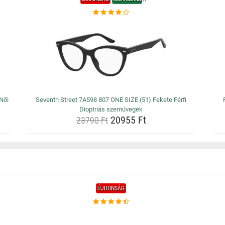
Női
Seventh Street 7A598 807 ONE SIZE (51) Fekete Férfi
Dioptriás szemüvegek
20955 Ft
23790 Ft
ÚJDONSÁG