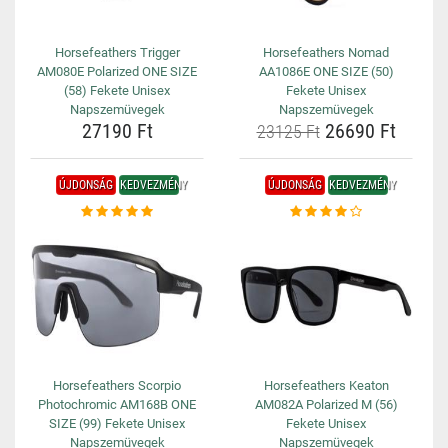
Horsefeathers Trigger
Horsefeathers Nomad
AM080E Polarized ONE SIZE
AA1086E ONE SIZE (50)
(58) Fekete Unisex
Fekete Unisex
Napszemüvegek
Napszemüvegek
27190 Ft
26690 Ft
23125 Ft
ÚJDONSÁG
KEDVEZMÉNY
ÚJDONSÁG
KEDVEZMÉNY
Horsefeathers Scorpio
Horsefeathers Keaton
Photochromic AM168B ONE
AM082A Polarized M (56)
SIZE (99) Fekete Unisex
Fekete Unisex
Napszemüvegek
Napszemüvegek