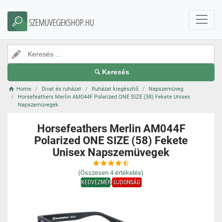
SZEMUVEGEKSHOP.HU
Keresés
Home
Divat és ruházat
Ruházat kiegészítő
Napszemüveg
Horsefeathers Merlin AM044F Polarized ONE SIZE (58) Fekete Unisex
Napszemüvegek
Horsefeathers Merlin AM044F
Polarized ONE SIZE (58) Fekete
Unisex Napszemüvegek
(Összesen
4
értékelés)
KEDVEZMÉNY
ÚJDONSÁG