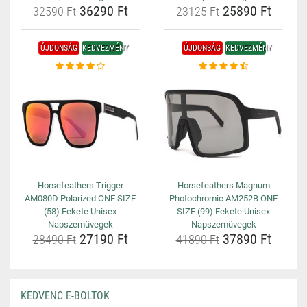
36290 Ft
25890 Ft
32590 Ft
23125 Ft
ÚJDONSÁG
KEDVEZMÉNY
ÚJDONSÁG
KEDVEZMÉNY
Horsefeathers Trigger
Horsefeathers Magnum
AM080D Polarized ONE SIZE
Photochromic AM252B ONE
(58) Fekete Unisex
SIZE (99) Fekete Unisex
Napszemüvegek
Napszemüvegek
27190 Ft
37890 Ft
28490 Ft
41890 Ft
KEDVENC E-BOLTOK