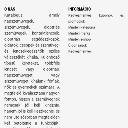
O NÁS
INFORMÁCIÓ
Katalógus, amely
Kedvezményes kuponok és
napszemüvegek,
promóciók
síszemüvegek, dioptriás
Minden kategória
szemüvegek, kontaktlencsék,
Minden márka
dioptriás segédeszközök,
Minden e-shop
oldatok, cseppek és szemüveg-
Újdonságok
és lencsekiegészítők széles
Kedvezmények
választékát kínálja. Különböző
típusú kereteket, többféle
lencsét vagy dioptriás,
napszemüveget vagy
síszemüveget kínálunk férfiak,
nők és gyermekek számára. A
megfelelő kiválasztása nagyon
fontos, hiszen a szemüvegnek
nemcsak jól kell kinéznie,
hanem jól is kell illeszkednie, és
nem utolsósorban megfelelően
kell betöltenie a funkcióját.