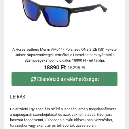
A Horsefeathers Merlin AM044F Polarized ONE SIZE (58) Fekete
Unisex Napszemüvegek terméket a Horsefeathers gyártótól a
Szemuvegekshop.hu oldalon 18890 Ft - ért találja.
18890 Ft
15295 Ft
Ellenőrizd az elérhetőséget
LEÍRÁS
Polarizáció Egy speciális szűrő a lencsén, amely megakadályozza
a napsugarak szembejutását és azok vakító hatását. Bizonyára
hasznát fogod venni, különösen a nyári időszakban, vezetéskor,
túrázáskor vagy akár vízi- és téli sportok űzése során.