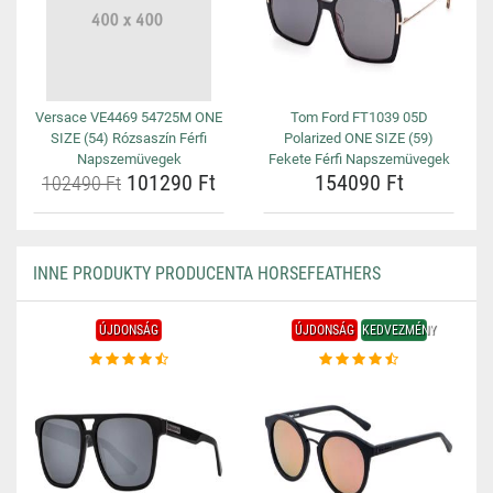
Versace VE4469 54725M ONE
Tom Ford FT1039 05D
SIZE (54) Rózsaszín Férfi
Polarized ONE SIZE (59)
Napszemüvegek
Fekete Férfi Napszemüvegek
101290 Ft
154090 Ft
102490 Ft
INNE PRODUKTY PRODUCENTA HORSEFEATHERS
ÚJDONSÁG
ÚJDONSÁG
KEDVEZMÉNY