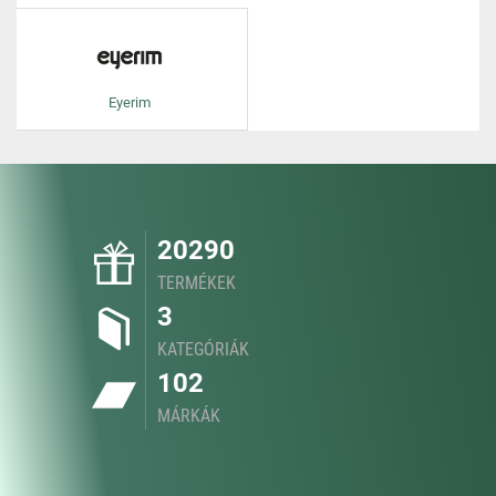
Eyerim
20290
TERMÉKEK
3
KATEGÓRIÁK
102
MÁRKÁK