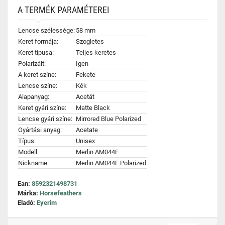
A TERMÉK PARAMÉTEREI
Lencse szélessége:
58 mm
Keret formája:
Szogletes
Keret típusa:
Teljes keretes
Polarizált:
Igen
A keret színe:
Fekete
Lencse színe:
Kék
Alapanyag:
Acetát
Keret gyári színe:
Matte Black
Lencse gyári színe:
Mirrored Blue Polarized
Gyártási anyag:
Acetate
Típus:
Unisex
Modell:
Merlin AM044F
Nickname:
Merlin AM044F Polarized
Ean:
8592321498731
Márka:
Horsefeathers
Eladó:
Eyerim