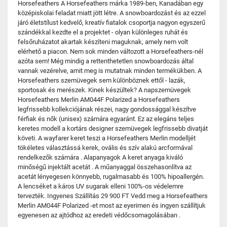
Horsefeathers A Horsefeathers márka 1989-ben, Kanadában egy
középiskolai feladat miatt jött létre. A snowboardozást és az ezzel
járó életstílust kedvelő, kreatív fiatalok csoportja nagyon egyszerű
szándékkal kezdte el a projektet - olyan különleges ruhát és
felsőruházatot akartak készíteni maguknak, amely nem volt
elérhető a piacon. Nem sok minden változott a Horsefeathers-nél
azóta sem! Még mindig a rettenthetetlen snowboardozás által
vannak vezérelve, amit meg is mutatnak minden termékükben. A
Horsefeathers szemüvegek sem különböznek ettől - lazák,
sportosak és merészek. Kinek készültek? A napszemüvegek
Horsefeathers Merlin AM044F Polarized a Horsefeathers
legfrissebb kollekciójának részei, nagy gondossággal készítve
férfiak és nők (unisex) számára egyaránt. Ez az elegáns teljes
keretes modell a kortárs designer szemüvegek legfrissebb divatját
követi. A wayfarer keret teszi a Horsefeathers Merlin modelljét
tökéletes választássá kerek, ovális és szív alakú arcformával
rendelkezők számára . Alapanyagok A keret anyaga kiváló
minőségű injektált acetát . A műanyaggal összehasonlítva az
acetát lényegesen könnyebb, rugalmasabb és 100% hipoallergén.
A lencséket a káros UV sugarak elleni 100%-os védelemre
tervezték. Ingyenes Szállítás 29 900 FT Vedd meg a Horsefeathers
Merlin AM044F Polarized -et most az eyerimen és ingyen szállítjuk
egyenesen az ajtódhoz az eredeti védőcsomagolásában .