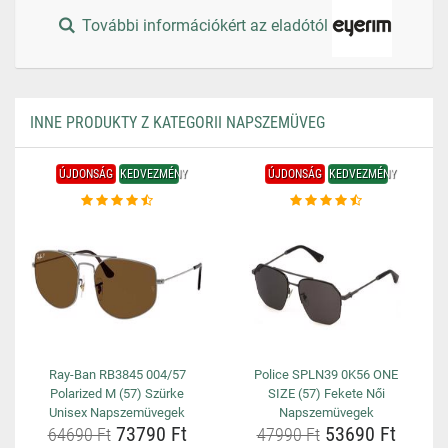
További információkért az eladótól
INNE PRODUKTY Z KATEGORII NAPSZEMÜVEG
ÚJDONSÁG
KEDVEZMÉNY
ÚJDONSÁG
KEDVEZMÉNY
Ray-Ban RB3845 004/57
Police SPLN39 0K56 ONE
Polarized M (57) Szürke
SIZE (57) Fekete Női
Unisex Napszemüvegek
Napszemüvegek
73790 Ft
53690 Ft
64690 Ft
47990 Ft