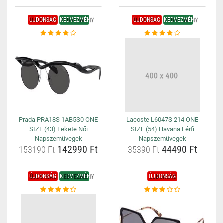
ÚJDONSÁG
KEDVEZMÉNY
ÚJDONSÁG
KEDVEZMÉNY
Prada PRA18S 1AB5S0 ONE
Lacoste L6047S 214 ONE
SIZE (43) Fekete Női
SIZE (54) Havana Férfi
Napszemüvegek
Napszemüvegek
142990 Ft
44490 Ft
153190 Ft
35390 Ft
ÚJDONSÁG
KEDVEZMÉNY
ÚJDONSÁG