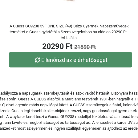
A Guess GU9238 59F ONE SIZE (49) Bézs Gyermek Napszemüvegek
terméket a Guess gyártótól a Szemuvegekshop.hu oldalon 20290 Ft -
ért találja.
20290 Ft
21590 Ft
Ellenőrizd az elérhetőséget
kadályozza a napsugarak szembejutását és azok vakító hatását. Bizonyára haszn
 űzése során. Guess A GUESS alapítói, a Marciano testvérek 1981-ben hagyták el 
 az új divatlegenda máris napvilágot látott. A GUESS szemüvegek a fiatal, kaland
d a Guess legfrissebb kollekciójának részei, nagy gondossággal gyermekek sz
eti. A wayfarer keret teszi a Guess GU9238 modelljét tökéletes választássá kere
, ami kivételes megbízhatóságot és tartósságot ad. A lencséket a káros UV su
rized -et most az eyerimen és ingyen szállítjuk egyenesen az ajtódhoz az ered