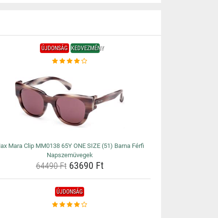
ÚJDONSÁG
KEDVEZMÉNY
ax Mara Clip MM0138 65Y ONE SIZE (51) Barna Férfi
Napszemüvegek
63690 Ft
64490 Ft
ÚJDONSÁG