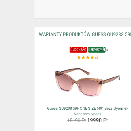
WARIANTY PRODUKTÓW GUESS GU9238 59F
ÚJDONSÁG
KEDVEZMÉNY
Guess GU9208 59F ONE SIZE (49) Bézs Gyermek
Napszemüvegek
19990 Ft
15190 Ft