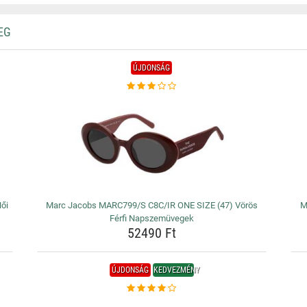
EG
ÚJDONSÁG
ői
Marc Jacobs MARC799/S C8C/IR ONE SIZE (47) Vörös
M
Férfi Napszemüvegek
52490 Ft
ÚJDONSÁG
KEDVEZMÉNY