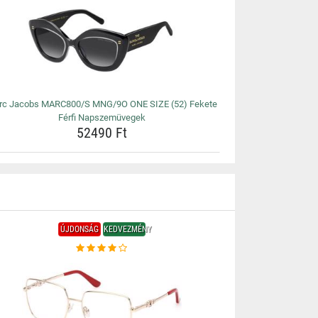
rc Jacobs MARC800/S MNG/9O ONE SIZE (52) Fekete
Férfi Napszemüvegek
52490 Ft
ÚJDONSÁG
KEDVEZMÉNY