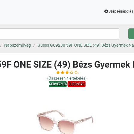
Szépségápolás 
Napszemüveg
Guess GU9238 59F ONE SIZE (49) Bézs Gyermek N
9F ONE SIZE (49) Bézs Gyerme
(Összesen
4
értékelés)
KEDVEZMÉNY
ÚJDONSÁG