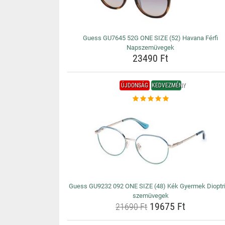
Guess GU7645 52G ONE SIZE (52) Havana Férfi
Napszemüvegek
23490 Ft
ÚJDONSÁG
KEDVEZMÉNY
Guess GU9232 092 ONE SIZE (48) Kék Gyermek Dioptr
szemüvegek
19675 Ft
21690 Ft