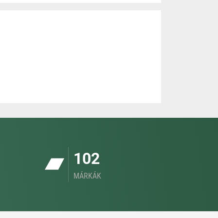
102
MÁRKÁK