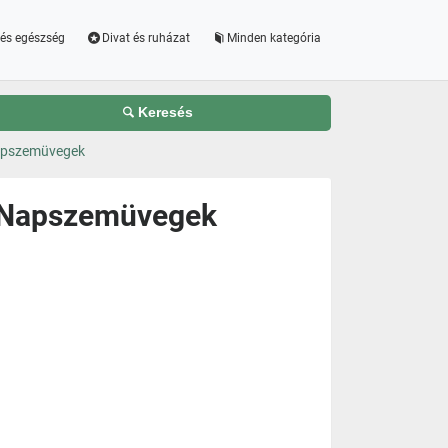
és egészség
Divat és ruházat
Minden kategória
Keresés
apszemüvegek
k Napszemüvegek