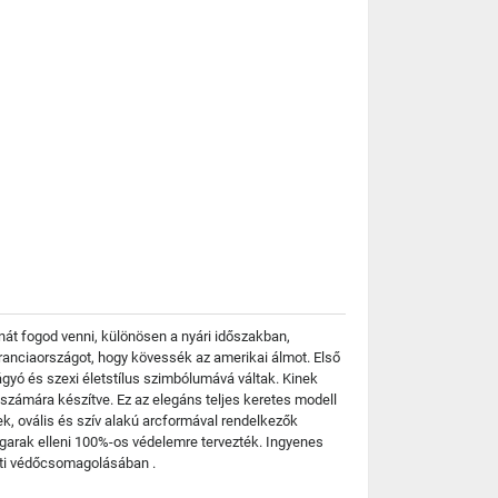
át fogod venni, különösen a nyári időszakban,
Franciaországot, hogy kövessék az amerikai álmot. Első
vágyó és szexi életstílus szimbólumává váltak. Kinek
ámára készítve. Ez az elegáns teljes keretes modell
k, ovális és szív alakú arcformával rendelkezők
garak elleni 100%-os védelemre tervezték. Ingyenes
eti védőcsomagolásában .