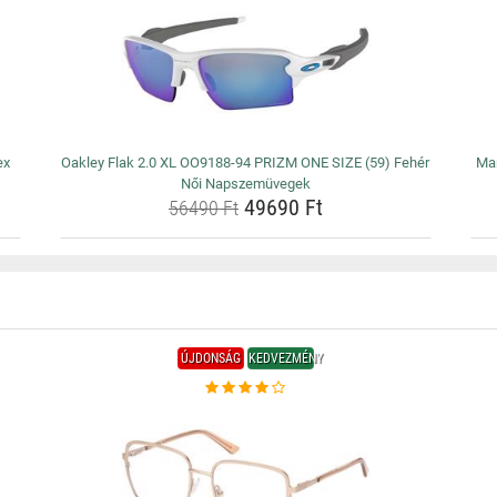
ex
Oakley Flak 2.0 XL OO9188-94 PRIZM ONE SIZE (59) Fehér
Ma
Női Napszemüvegek
49690 Ft
56490 Ft
ÚJDONSÁG
KEDVEZMÉNY