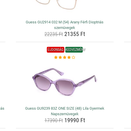
Guess GU2914 032 M (54) Arany Férfi Dioptriás
szemüvegek
21355 Ft
22235 Ft
ÚJDONSÁG
KEDVEZMÉNY
iás
Guess GU9239 83Z ONE SIZE (48) Lila Gyermek
Napszemüvegek
19990 Ft
17390 Ft