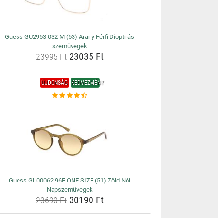
Guess GU2953 032 M (53) Arany Férfi Dioptriás
szemüvegek
23035 Ft
23995 Ft
ÚJDONSÁG
KEDVEZMÉNY
Guess GU00062 96F ONE SIZE (51) Zöld Női
Napszemüvegek
30190 Ft
23690 Ft