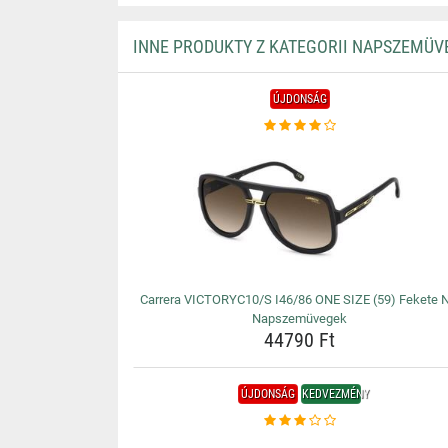
INNE PRODUKTY Z KATEGORII NAPSZEMÜV
ÚJDONSÁG
Carrera VICTORYC10/S I46/86 ONE SIZE (59) Fekete N
Napszemüvegek
44790 Ft
ÚJDONSÁG
KEDVEZMÉNY