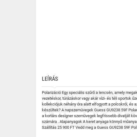
LEÍRÁS
Polarizáció Egy speciális szűrő a lencsén, amely mega
vezetéskor, túrázáskor vagy akár vízi- és téli sportok
kollekciójuk néhány óra alatt elfogyott a polcokról, és
készültek? A napszemüvegek Guess GU9238 59F Polarize
a kortárs designer szemüvegek legfrissebb divatját köv
számára . Alapanyagok A keret anyaga könnyű műanyag 
Szállítás 25 900 FT Vedd meg a Guess GU9238 59F Pola