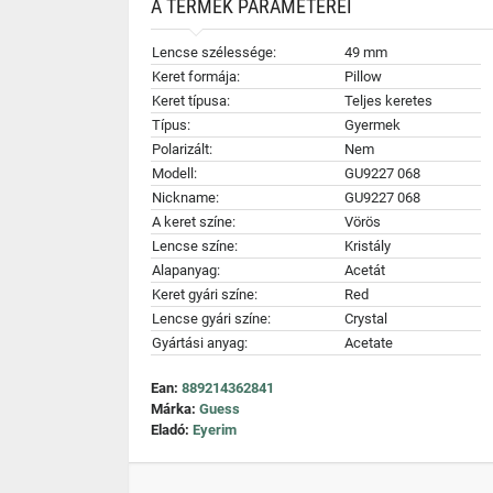
A TERMÉK PARAMÉTEREI
Lencse szélessége:
49 mm
Keret formája:
Pillow
Keret típusa:
Teljes keretes
Típus:
Gyermek
Polarizált:
Nem
Modell:
GU9227 068
Nickname:
GU9227 068
A keret színe:
Vörös
Lencse színe:
Kristály
Alapanyag:
Acetát
Keret gyári színe:
Red
Lencse gyári színe:
Crystal
Gyártási anyag:
Acetate
Ean:
889214362841
Márka:
Guess
Eladó:
Eyerim