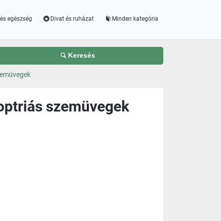
és egészség
Divat és ruházat
Minden kategória
Keresés
zemüvegek
optriás szemüvegek