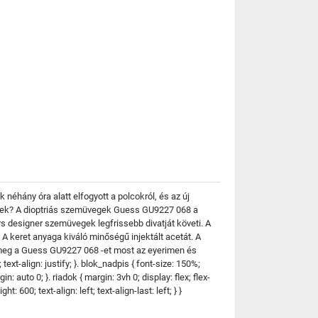
néhány óra alatt elfogyott a polcokról, és az új
ültek? A dioptriás szemüvegek Guess GU9227 068 a
s designer szemüvegek legfrissebb divatját követi. A
 keret anyaga kiváló minőségű injektált acetát. A
meg a Guess GU9227 068 -et most az eyerimen és
ext-align: justify; }. blok_nadpis { font-size: 150%;
: auto 0; }. riadok { margin: 3vh 0; display: flex; flex-
t: 600; text-align: left; text-align-last: left; } }