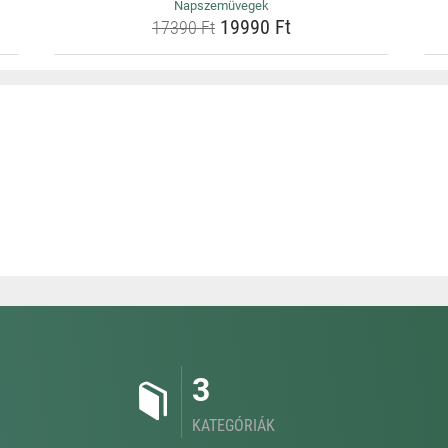
Napszemüvegek
19990 Ft
17390 Ft
3
KATEGÓRIÁK