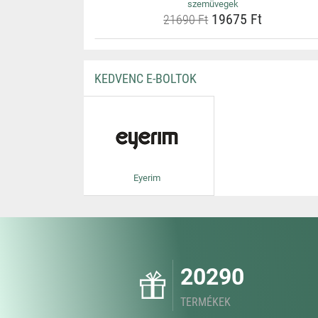
szemüvegek
19675 Ft
21690 Ft
KEDVENC E-BOLTOK
Eyerim
20290
TERMÉKEK