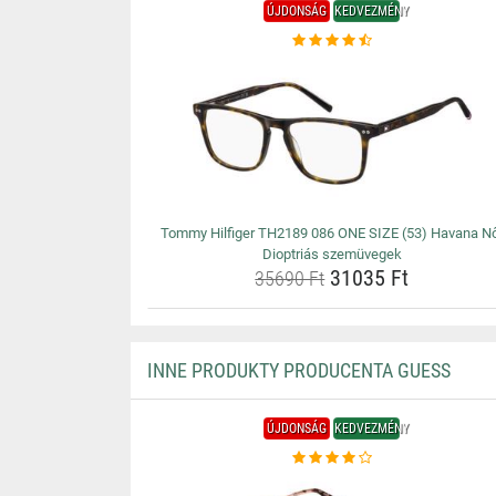
ÚJDONSÁG
KEDVEZMÉNY
Tommy Hilfiger TH2189 086 ONE SIZE (53) Havana N
Dioptriás szemüvegek
31035 Ft
35690 Ft
INNE PRODUKTY PRODUCENTA GUESS
ÚJDONSÁG
KEDVEZMÉNY