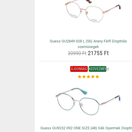
Guess GU2849 028 L (56) Arany Férfi Dioptriás
szemüvegek
21755 Ft
30990 Ft
ÚJDONSÁG
KEDVEZMÉNY
Guess GU9232 092 ONE SIZE (48) Kék Gyermek Dioptr