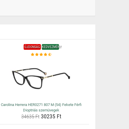
ÚJDONSÁG
KEDVEZMÉNY
Carolina Herrera HER0271 807 M (54) Fekete Férfi
Dioptriás szemüvegek
30235 Ft
34635 Ft