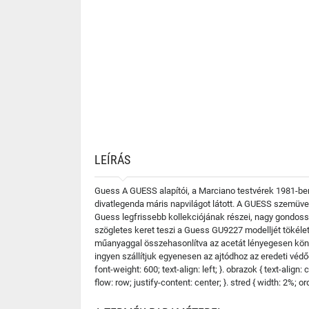
LEÍRÁS
Guess A GUESS alapítói, a Marciano testvérek 1981-ben 
divatlegenda máris napvilágot látott. A GUESS szemüve
Guess legfrissebb kollekciójának részei, nagy gondoss
szögletes keret teszi a Guess GU9227 modelljét tökéle
műanyaggal összehasonlítva az acetát lényegesen kön
ingyen szállítjuk egyenesen az ajtódhoz az eredeti védőcs
font-weight: 600; text-align: left; }. obrazok { text-align
flow: row; justify-content: center; }. stred { width: 2%; orde