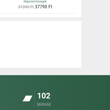
Napszemüvegek
37790 Ft
31390 Ft
102
MÁRKÁK