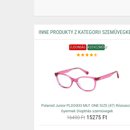
INNE PRODUKTY Z KATEGORII SZEMÜVEGK
ÚJDONSÁG
KEDVEZMÉNY
Polaroid Junior PLDD833 MU1 ONE SIZE (47) Rózsasz
Gyermek Dioptriás szemüvegek
15275 Ft
16490 Ft