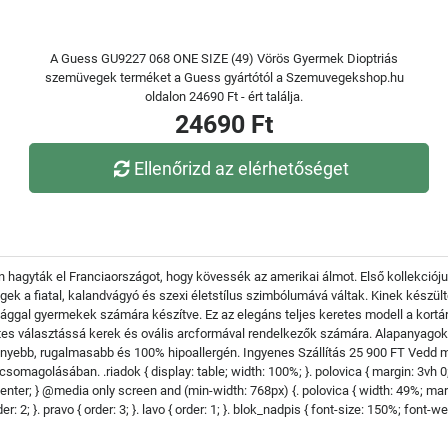
A Guess GU9227 068 ONE SIZE (49) Vörös Gyermek Dioptriás
szemüvegek terméket a Guess gyártótól a Szemuvegekshop.hu
oldalon 24690 Ft - ért találja.
24690 Ft
Ellenőrizd az elérhetőséget
hagyták el Franciaországot, hogy kövessék az amerikai álmot. Első kollekciójuk 
gek a fiatal, kalandvágyó és szexi életstílus szimbólumává váltak. Kinek kész
ággal gyermekek számára készítve. Ez az elegáns teljes keretes modell a kortár
tes választássá kerek és ovális arcformával rendelkezők számára. Alapanyagok A
nyebb, rugalmasabb és 100% hipoallergén. Ingyenes Szállítás 25 900 FT Vedd 
omagolásában. .riadok { display: table; width: 100%; }. polovica { margin: 3vh 0; t
: center; } @media only screen and (min-width: 768px) {. polovica { width: 49%; margin
r: 2; }. pravo { order: 3; }. lavo { order: 1; }. blok_nadpis { font-size: 150%; font-weigh