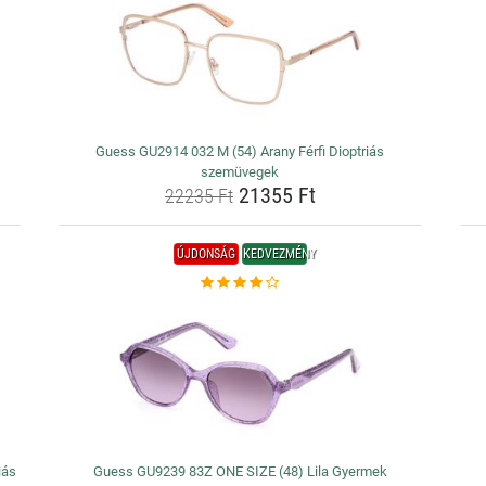
Guess GU2914 032 M (54) Arany Férfi Dioptriás
szemüvegek
21355 Ft
22235 Ft
ÚJDONSÁG
KEDVEZMÉNY
iás
Guess GU9239 83Z ONE SIZE (48) Lila Gyermek