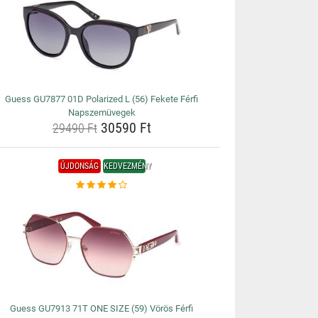
Guess GU7877 01D Polarized L (56) Fekete Férfi
Napszemüvegek
30590 Ft
29490 Ft
ÚJDONSÁG
KEDVEZMÉNY
Guess GU7913 71T ONE SIZE (59) Vörös Férfi