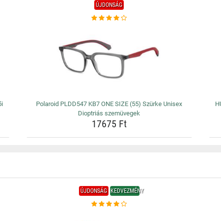
ÚJDONSÁG
ői
Polaroid PLDD547 KB7 ONE SIZE (55) Szürke Unisex
H
Dioptriás szemüvegek
17675 Ft
ÚJDONSÁG
KEDVEZMÉNY