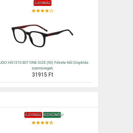
ÚJDONSÁG
UGO HG1315 807 ONE SIZE (50) Fekete Női Dioptriás
szemüvegek
31915 Ft
ÚJDONSÁG
KEDVEZMÉNY