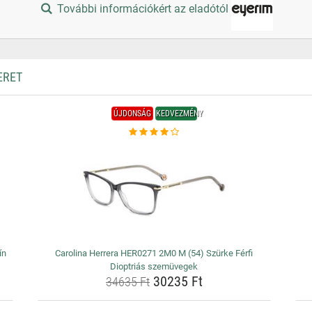
További információkért az eladótól
ERET
ÚJDONSÁG
KEDVEZMÉNY
ín
Carolina Herrera HER0271 2M0 M (54) Szürke Férfi
Dioptriás szemüvegek
30235 Ft
34635 Ft