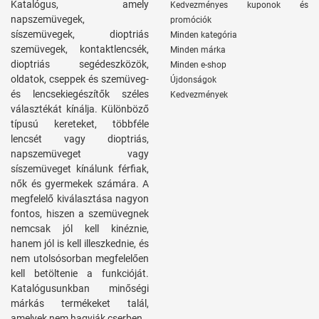
Katalógus, amely
Kedvezményes kuponok és
napszemüvegek,
promóciók
síszemüvegek, dioptriás
Minden kategória
szemüvegek, kontaktlencsék,
Minden márka
dioptriás segédeszközök,
Minden e-shop
oldatok, cseppek és szemüveg-
Újdonságok
és lencsekiegészítők széles
Kedvezmények
választékát kínálja. Különböző
típusú kereteket, többféle
lencsét vagy dioptriás,
napszemüveget vagy
síszemüveget kínálunk férfiak,
nők és gyermekek számára. A
megfelelő kiválasztása nagyon
fontos, hiszen a szemüvegnek
nemcsak jól kell kinéznie,
hanem jól is kell illeszkednie, és
nem utolsósorban megfelelően
kell betöltenie a funkcióját.
Katalógusunkban minőségi
márkás termékeket talál,
amelyek nem hagyják cserben.