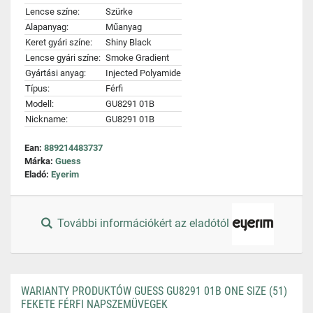
Lencse színe:
Szürke
Alapanyag:
Műanyag
Keret gyári színe:
Shiny Black
Lencse gyári színe:
Smoke Gradient
Gyártási anyag:
Injected Polyamide
Típus:
Férfi
Modell:
GU8291 01B
Nickname:
GU8291 01B
Ean:
889214483737
Márka:
Guess
Eladó:
Eyerim
További információkért az eladótól
WARIANTY PRODUKTÓW GUESS GU8291 01B ONE SIZE (51)
FEKETE FÉRFI NAPSZEMÜVEGEK