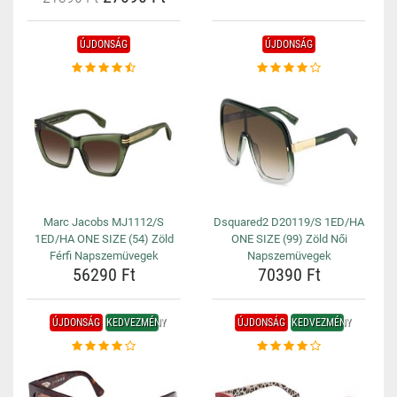
ÚJDONSÁG
ÚJDONSÁG
Marc Jacobs MJ1112/S
Dsquared2 D20119/S 1ED/HA
1ED/HA ONE SIZE (54) Zöld
ONE SIZE (99) Zöld Női
Férfi Napszemüvegek
Napszemüvegek
56290 Ft
70390 Ft
ÚJDONSÁG
KEDVEZMÉNY
ÚJDONSÁG
KEDVEZMÉNY