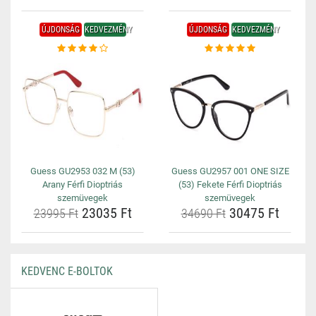
ÚJDONSÁG
KEDVEZMÉNY
ÚJDONSÁG
KEDVEZMÉNY
Guess GU2953 032 M (53)
Guess GU2957 001 ONE SIZE
Arany Férfi Dioptriás
(53) Fekete Férfi Dioptriás
szemüvegek
szemüvegek
23035 Ft
30475 Ft
23995 Ft
34690 Ft
KEDVENC E-BOLTOK