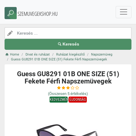
SZEMUVEGEKSHOP.HU
Keresés
Home
Divat és ruházat
Ruházat kiegészítő
Napszemüveg
Guess GU8291 01B ONE SIZE (51) Fekete Férfi Napszemüvegek
Guess GU8291 01B ONE SIZE (51)
Fekete Férfi Napszemüvegek
(Összesen
5
értékelés)
KEDVEZMÉNY
ÚJDONSÁG