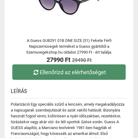
A Guess GU8291 01B ONE SIZE (51) Fekete Férfi
Napszemüvegek terméket a Guess gyártótól a
Szemuvegekshop.hu oldalon 27990 Ft - ért találja.
27990 Ft
29490 Ft
Ellenőrizd az elérhetőséget
LEÍRÁS
Polarizáció Egy speciális szűrő a lencsén, amely megakadályozza
a napsugarak szembejutását és azok vakító hatását. Bizonyára
hasznát fogod venni, különösen a nyári időszakban, vezetéskor,
túrázáskor vagy akár vízi- és téli sportok űzése során. Guess A
GUESS alapítói, a Marciano testvérek 1981-ben hagyták el
Franciaországot, hogy kövessék az amerikai álmot. Első