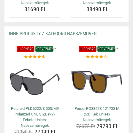
Napszemüvegek
Napszemüvegek
31690 Ft
38490 Ft
INNE PRODUKTY Z KATEGORII NAPSZEMÜVEG
ÚJDONSÁG
KEDVEZMÉNY
ÚJDONSÁG
KEDVEZMÉNY
Polaroid PLD6222/S 003/M9
Persol PO3357S 121733 M
Polarized ONE SIZE (99)
(53) Kék Unisex
Fekete Unisex
Napszemüvegek
79790 Ft
Napszemüvegek
73075 Ft
27090 Ft
21390 Ft