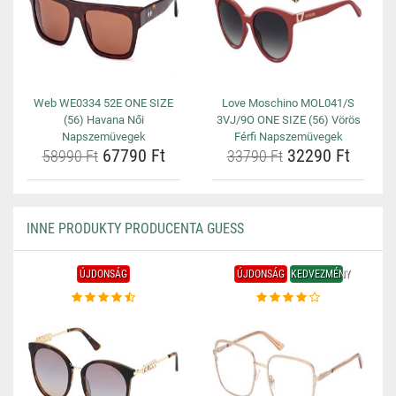
Web WE0334 52E ONE SIZE
Love Moschino MOL041/S
(56) Havana Női
3VJ/9O ONE SIZE (56) Vörös
Napszemüvegek
Férfi Napszemüvegek
67790 Ft
32290 Ft
58990 Ft
33790 Ft
INNE PRODUKTY PRODUCENTA GUESS
ÚJDONSÁG
ÚJDONSÁG
KEDVEZMÉNY