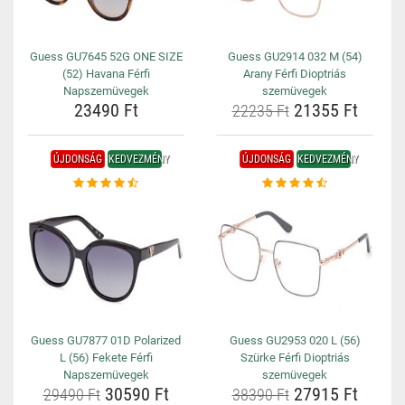
Guess GU7645 52G ONE SIZE
Guess GU2914 032 M (54)
(52) Havana Férfi
Arany Férfi Dioptriás
Napszemüvegek
szemüvegek
23490 Ft
21355 Ft
22235 Ft
ÚJDONSÁG
KEDVEZMÉNY
ÚJDONSÁG
KEDVEZMÉNY
Guess GU7877 01D Polarized
Guess GU2953 020 L (56)
L (56) Fekete Férfi
Szürke Férfi Dioptriás
Napszemüvegek
szemüvegek
30590 Ft
27915 Ft
29490 Ft
38390 Ft