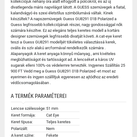
kollekciójuk néhány óra alatt elfogyott a polcokról, és az új
divatlegenda máris napvilágot látott. A GUESS szemüvegek a fiatal,
kalandvágyó és szexi életstílus szimbólumává váltak. Kinek
készültek? A napszemüvegek Guess GU8291 01B Polarized a
Guess legfrissebb kollekciójának részei, nagy gondossággal nők
számára készítve. Ez az elegáns teljes keretes modell a kortárs
designer szemüvegek legfrissebb divatját követi. A cat-eye keret
teszi a Guess GU8291 modelljét tökéletes választássá kerek,
ovális és szív alakú arcformával rendelkezők számára .
Alapanyagok A keret anyaga könnyű műanyag , ami kivételes
megbízhatóságot és tartósságot ad. A lencséket a káros UV
sugarak elleni 100%-os védelemre tervezték. Ingyenes Szállítás 25
900 FT Vedd meg a Guess GU8291 01B Polarized -et most az
eyerimen és ingyen szállítjuk egyenesen az ajtódhoz az eredeti
védőcsomagolásában .
A TERMÉK PARAMÉTEREI
Lencse szélessége:
51 mm
Keret formája:
Cat Eye
Keret típusa:
Teljes keretes
Polarizált:
Nem
A keret színe:
Fekete