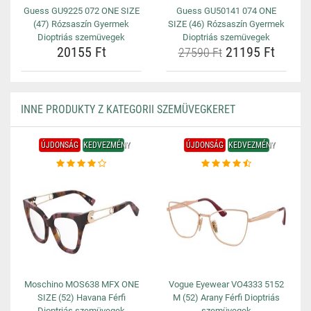
Guess GU9225 072 ONE SIZE
Guess GU50141 074 ONE
(47) Rózsaszín Gyermek
SIZE (46) Rózsaszín Gyermek
Dioptriás szemüvegek
Dioptriás szemüvegek
20155 Ft
21195 Ft
27590 Ft
INNE PRODUKTY Z KATEGORII SZEMÜVEGKERET
ÚJDONSÁG
KEDVEZMÉNY
ÚJDONSÁG
KEDVEZMÉNY
Moschino MOS638 MFX ONE
Vogue Eyewear VO4333 5152
SIZE (52) Havana Férfi
M (52) Arany Férfi Dioptriás
Dioptriás szemüvegek
szemüvegek