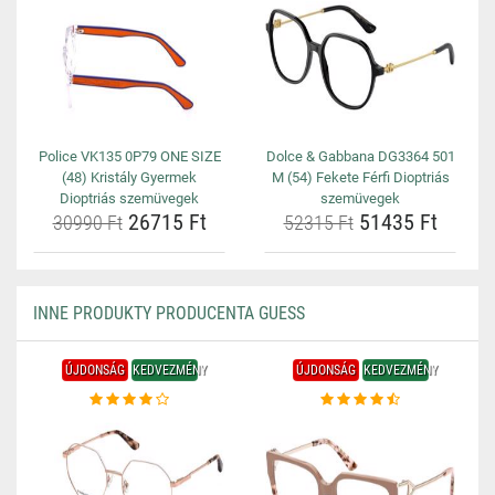
Police VK135 0P79 ONE SIZE
Dolce & Gabbana DG3364 501
(48) Kristály Gyermek
M (54) Fekete Férfi Dioptriás
Dioptriás szemüvegek
szemüvegek
26715 Ft
51435 Ft
30990 Ft
52315 Ft
INNE PRODUKTY PRODUCENTA GUESS
ÚJDONSÁG
KEDVEZMÉNY
ÚJDONSÁG
KEDVEZMÉNY