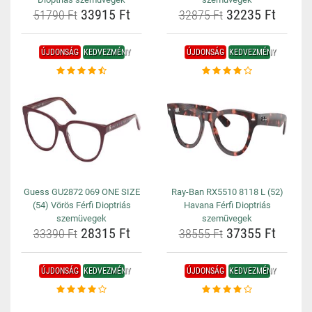
33915 Ft
32235 Ft
51790 Ft
32875 Ft
ÚJDONSÁG
KEDVEZMÉNY
ÚJDONSÁG
KEDVEZMÉNY
Guess GU2872 069 ONE SIZE
Ray-Ban RX5510 8118 L (52)
(54) Vörös Férfi Dioptriás
Havana Férfi Dioptriás
szemüvegek
szemüvegek
28315 Ft
37355 Ft
33390 Ft
38555 Ft
ÚJDONSÁG
KEDVEZMÉNY
ÚJDONSÁG
KEDVEZMÉNY