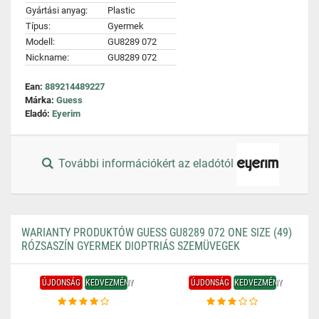
Gyártási anyag:
Plastic
Típus:
Gyermek
Modell:
GU8289 072
Nickname:
GU8289 072
Ean:
889214489227
Márka:
Guess
Eladó:
Eyerim
További információkért az eladótól
WARIANTY PRODUKTÓW GUESS GU8289 072 ONE SIZE (49)
RÓZSASZÍN GYERMEK DIOPTRIÁS SZEMÜVEGEK
ÚJDONSÁG
KEDVEZMÉNY
ÚJDONSÁG
KEDVEZMÉNY