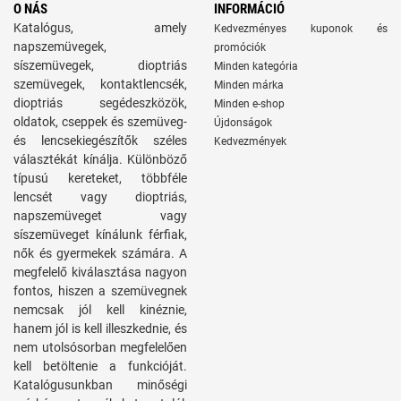
O NÁS
INFORMÁCIÓ
Katalógus, amely
Kedvezményes kuponok és
napszemüvegek,
promóciók
síszemüvegek, dioptriás
Minden kategória
szemüvegek, kontaktlencsék,
Minden márka
dioptriás segédeszközök,
Minden e-shop
oldatok, cseppek és szemüveg-
Újdonságok
és lencsekiegészítők széles
Kedvezmények
választékát kínálja. Különböző
típusú kereteket, többféle
lencsét vagy dioptriás,
napszemüveget vagy
síszemüveget kínálunk férfiak,
nők és gyermekek számára. A
megfelelő kiválasztása nagyon
fontos, hiszen a szemüvegnek
nemcsak jól kell kinéznie,
hanem jól is kell illeszkednie, és
nem utolsósorban megfelelően
kell betöltenie a funkcióját.
Katalógusunkban minőségi