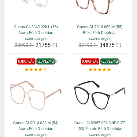
Guess GU2849 028 L (56)
Guess GU2910 059 M (55)
Arany Férfi Dioptriás
Bézs Férfi Dioptriás
szemüvegek
szemüvegek
21755 Ft
34875 Ft
30990 Ft
37490 Ft
ÚJDONSÁG
KEDVEZMÉNY
ÚJDONSÁG
KEDVEZMÉNY
Guess GU2914 032 M (54)
Guess GU2957 001 ONE SIZE
Arany Férfi Dioptriás
(53) Fekete Férfi Dioptriás
szemüvegek
szemüvegek