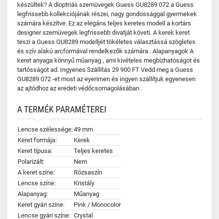
készültek? A dioptriás szemüvegek Guess GU8289 072 a Guess
legfrissebb kollekciójának részei, nagy gondossággal gyermekek
számára készítve. Ez az elegáns teljes keretes modell a kortárs
designer szemüvegek legfrissebb divatját követi. A kerek keret
teszi a Guess GU8289 modelljét tökéletes választássá szögletes
és szív alakú arcformával rendelkezők számára . Alapanyagok A
keret anyaga könnyű műanyag , ami kivételes megbízhatóságot és
tartósságot ad. Ingyenes Szállítás 29 900 FT Vedd meg a Guess
GU8289 072 -et most az eyerimen és ingyen szállítjuk egyenesen
az ajtódhoz az eredeti védőcsomagolásában .
A TERMÉK PARAMÉTEREI
Lencse szélessége:
49 mm
Keret formája:
Kerek
Keret típusa:
Teljes keretes
Polarizált:
Nem
A keret színe:
Rózsaszín
Lencse színe:
Kristály
Alapanyag:
Műanyag
Keret gyári színe:
Pink / Monocolor
Lencse gyári színe:
Crystal