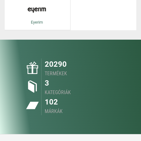
Eyerim
20290
TERMÉKEK
3
KATEGÓRIÁK
102
MÁRKÁK