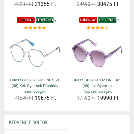
21355 Ft
30475 Ft
22235 Ft
34690 Ft
ÚJDONSÁG
KEDVEZMÉNY
ÚJDONSÁG
KEDVEZMÉNY
Guess GU9232 092 ONE SIZE
Guess GU9239 83Z ONE SIZE
(48) Kék Gyermek Dioptriás
(48) Lila Gyermek
szemüvegek
Napszemüvegek
19675 Ft
19990 Ft
21690 Ft
17390 Ft
KEDVENC E-BOLTOK