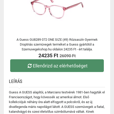
A Guess GU8289 072 ONE SIZE (49) Rózsaszín Gyermek
Dioptriás szemüvegek terméket a Guess gyártótól a
Szemuvegekshop.hu oldalon 24235 Ft - ért találja.
24235 Ft
26090 Ft
Ellenőrizd az elérhetőséget
LEÍRÁS
Guess A GUESS alapítói, a Marciano testvérek 1981-ben hagyták el
Franciaországot, hogy kövessék az amerikai álmot. Első
kollekciójuk néhány óra alatt elfogyott a polcokról, és az új
divatlegenda máris napvilágot látott. A GUESS szemüvegek a fiatal,
kalandvágyó és szexi életstílus szimbólumává váltak. Kinek