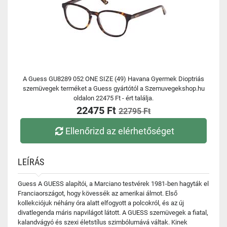
A Guess GU8289 052 ONE SIZE (49) Havana Gyermek Dioptriás
szemüvegek terméket a Guess gyártótól a Szemuvegekshop.hu
oldalon 22475 Ft - ért találja.
22475 Ft
22795 Ft
Ellenőrizd az elérhetőséget
LEÍRÁS
Guess A GUESS alapítói, a Marciano testvérek 1981-ben hagyták el
Franciaországot, hogy kövessék az amerikai álmot. Első
kollekciójuk néhány óra alatt elfogyott a polcokról, és az új
divatlegenda máris napvilágot látott. A GUESS szemüvegek a fiatal,
kalandvágyó és szexi életstílus szimbólumává váltak. Kinek