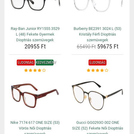
Ray-Ban Junior RY1555 3529
Burberry BE2391 3024 L (53)
L (48) Fekete Gyermek
Kristály Férfi Dioptriás
Dioptriás szemüvegek
szemüvegek
20955 Ft
59675 Ft
65490 Ft
ÚJDONSÁG
KEDVEZMÉNY
ÚJDONSÁG
Nike 7174 617 ONE SIZE (53)
Gucci GG0293O 002 ONE
Vörös Női Dioptriás
SIZE (52) Fekete Női Dioptriás
szemüvegek
szemüvegek