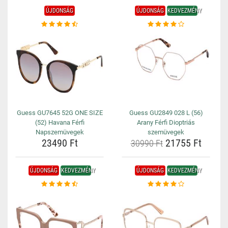
ÚJDONSÁG
ÚJDONSÁG
KEDVEZMÉNY
Guess GU7645 52G ONE SIZE
Guess GU2849 028 L (56)
(52) Havana Férfi
Arany Férfi Dioptriás
Napszemüvegek
szemüvegek
23490 Ft
21755 Ft
30990 Ft
ÚJDONSÁG
KEDVEZMÉNY
ÚJDONSÁG
KEDVEZMÉNY