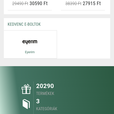
30590 Ft
27915 Ft
29490 Ft
38390 Ft
KEDVENC E-BOLTOK
Eyerim
20290
TERMÉKEK
3
KATEGÓRIÁK