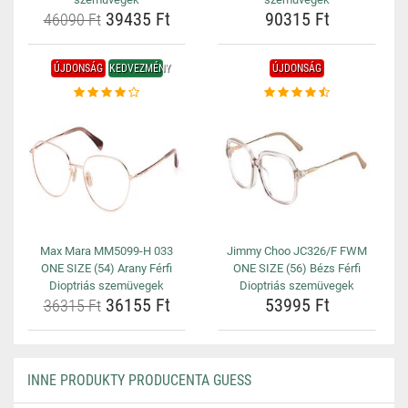
39435 Ft
90315 Ft
46090 Ft
ÚJDONSÁG
KEDVEZMÉNY
ÚJDONSÁG
Max Mara MM5099-H 033
Jimmy Choo JC326/F FWM
ONE SIZE (54) Arany Férfi
ONE SIZE (56) Bézs Férfi
Dioptriás szemüvegek
Dioptriás szemüvegek
36155 Ft
53995 Ft
36315 Ft
INNE PRODUKTY PRODUCENTA GUESS