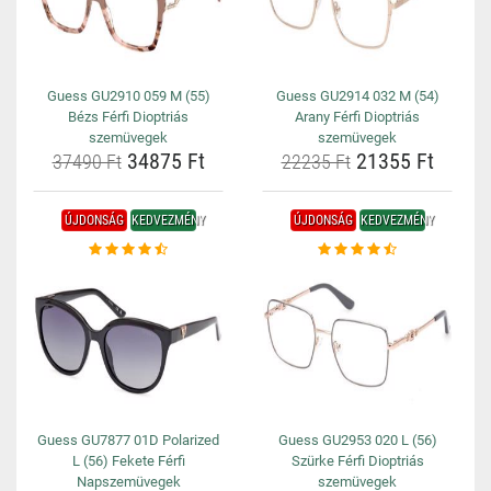
Guess GU2910 059 M (55)
Guess GU2914 032 M (54)
Bézs Férfi Dioptriás
Arany Férfi Dioptriás
szemüvegek
szemüvegek
34875 Ft
21355 Ft
37490 Ft
22235 Ft
ÚJDONSÁG
KEDVEZMÉNY
ÚJDONSÁG
KEDVEZMÉNY
Guess GU7877 01D Polarized
Guess GU2953 020 L (56)
L (56) Fekete Férfi
Szürke Férfi Dioptriás
Napszemüvegek
szemüvegek