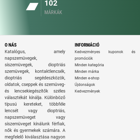
102
MÁRKÁK
O NÁS
INFORMÁCIÓ
Katalógus, amely
Kedvezményes kuponok és
napszemüvegek,
promóciók
síszemüvegek, dioptriás
Minden kategória
szemüvegek, kontaktlencsék,
Minden márka
dioptriás segédeszközök,
Minden e-shop
oldatok, cseppek és szemüveg-
Újdonságok
és lencsekiegészítők széles
Kedvezmények
választékát kínálja. Különböző
típusú kereteket, többféle
lencsét vagy dioptriás,
napszemüveget vagy
síszemüveget kínálunk férfiak,
nők és gyermekek számára. A
megfelelő kiválasztása nagyon