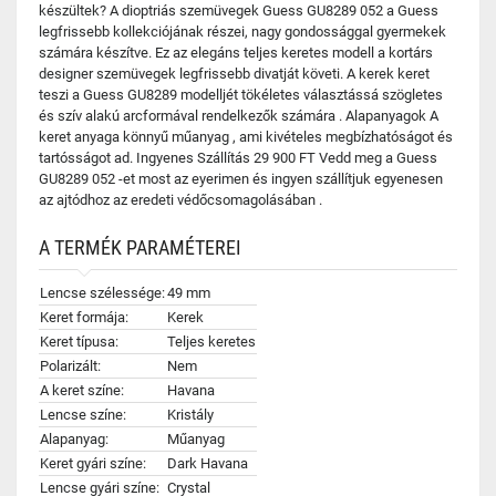
készültek? A dioptriás szemüvegek Guess GU8289 052 a Guess
legfrissebb kollekciójának részei, nagy gondossággal gyermekek
számára készítve. Ez az elegáns teljes keretes modell a kortárs
designer szemüvegek legfrissebb divatját követi. A kerek keret
teszi a Guess GU8289 modelljét tökéletes választássá szögletes
és szív alakú arcformával rendelkezők számára . Alapanyagok A
keret anyaga könnyű műanyag , ami kivételes megbízhatóságot és
tartósságot ad. Ingyenes Szállítás 29 900 FT Vedd meg a Guess
GU8289 052 -et most az eyerimen és ingyen szállítjuk egyenesen
az ajtódhoz az eredeti védőcsomagolásában .
A TERMÉK PARAMÉTEREI
Lencse szélessége:
49 mm
Keret formája:
Kerek
Keret típusa:
Teljes keretes
Polarizált:
Nem
A keret színe:
Havana
Lencse színe:
Kristály
Alapanyag:
Műanyag
Keret gyári színe:
Dark Havana
Lencse gyári színe:
Crystal