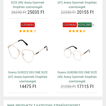
SIZE (49) Arany Gyermek
(47) Arany Gyermek Dioptriás
Dioptriás szemüvegek
szemüvegek
25035 Ft
20155 Ft
26290 Ft
22290 Ft
ÚJDONSÁG
ÚJDONSÁG
KEDVEZMÉNY
Guess GU9222 033 ONE SIZE
Guess GU8288 032 ONE SIZE
(47) Arany Gyermek Dioptriás
(49) Arany Gyermek Dioptriás
szemüvegek
szemüvegek
14475 Ft
17115 Ft
21290 Ft
INNE PRODUKTY Z KATEGORII SZEMÜVEGKERET