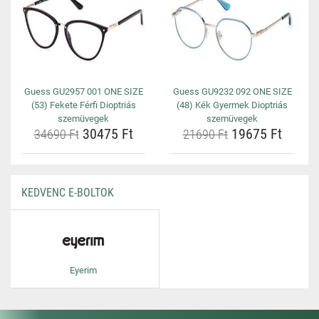
Guess GU2957 001 ONE SIZE
Guess GU9232 092 ONE SIZE
(53) Fekete Férfi Dioptriás
(48) Kék Gyermek Dioptriás
szemüvegek
szemüvegek
30475 Ft
19675 Ft
34690 Ft
21690 Ft
KEDVENC E-BOLTOK
Eyerim