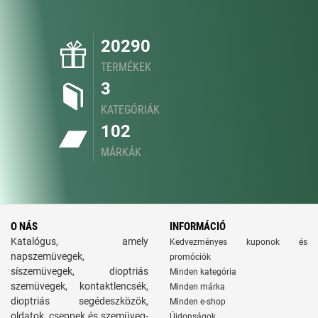
20290
TERMÉKEK
3
KATEGÓRIÁK
102
MÁRKÁK
O NÁS
INFORMÁCIÓ
Katalógus, amely
Kedvezményes kuponok és
napszemüvegek,
promóciók
síszemüvegek, dioptriás
Minden kategória
szemüvegek, kontaktlencsék,
Minden márka
dioptriás segédeszközök,
Minden e-shop
oldatok, cseppek és szemüveg-
Újdonságok