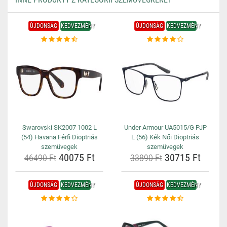
ÚJDONSÁG
KEDVEZMÉNY
ÚJDONSÁG
KEDVEZMÉNY
Swarovski SK2007 1002 L
Under Armour UA5015/G PJP
(54) Havana Férfi Dioptriás
L (56) Kék Női Dioptriás
szemüvegek
szemüvegek
40075 Ft
30715 Ft
46490 Ft
33890 Ft
ÚJDONSÁG
KEDVEZMÉNY
ÚJDONSÁG
KEDVEZMÉNY