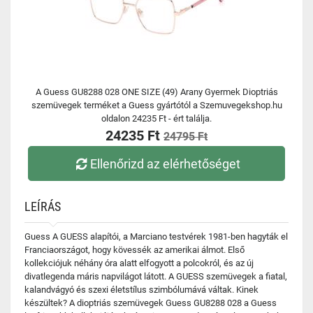
A Guess GU8288 028 ONE SIZE (49) Arany Gyermek Dioptriás
szemüvegek terméket a Guess gyártótól a Szemuvegekshop.hu
oldalon 24235 Ft - ért találja.
24235 Ft
24795 Ft
Ellenőrizd az elérhetőséget
LEÍRÁS
Guess A GUESS alapítói, a Marciano testvérek 1981-ben hagyták el
Franciaországot, hogy kövessék az amerikai álmot. Első
kollekciójuk néhány óra alatt elfogyott a polcokról, és az új
divatlegenda máris napvilágot látott. A GUESS szemüvegek a fiatal,
kalandvágyó és szexi életstílus szimbólumává váltak. Kinek
készültek? A dioptriás szemüvegek Guess GU8288 028 a Guess