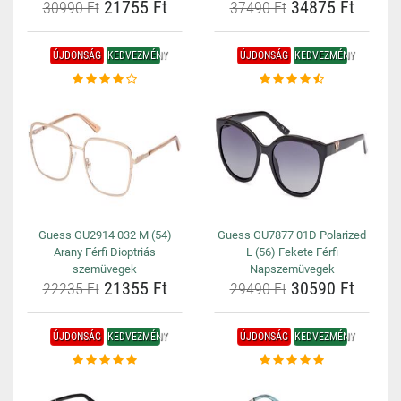
21755 Ft
34875 Ft
30990 Ft
37490 Ft
ÚJDONSÁG
KEDVEZMÉNY
ÚJDONSÁG
KEDVEZMÉNY
Guess GU2914 032 M (54)
Guess GU7877 01D Polarized
Arany Férfi Dioptriás
L (56) Fekete Férfi
szemüvegek
Napszemüvegek
21355 Ft
30590 Ft
22235 Ft
29490 Ft
ÚJDONSÁG
KEDVEZMÉNY
ÚJDONSÁG
KEDVEZMÉNY