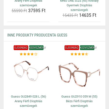
Arany Férfi Dioptriás
MNG ONE SIZE (45) Kristály
szemüvegek
Gyermek Dioptriás
37595 Ft
55590 Ft
szemüvegek
14635 Ft
15435 Ft
INNE PRODUKTY PRODUCENTA GUESS
ÚJDONSÁG
KEDVEZMÉNY
ÚJDONSÁG
KEDVEZMÉNY
Guess GU2849 028 L (56)
Guess GU2910 059 M (55)
Arany Férfi Dioptriás
Bézs Férfi Dioptriás
szemüvegek
szemüvegek