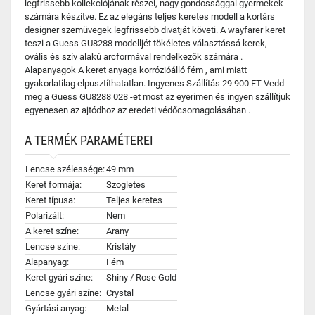
legfrissebb kollekciójának részei, nagy gondossággal gyermekek
számára készítve. Ez az elegáns teljes keretes modell a kortárs
designer szemüvegek legfrissebb divatját követi. A wayfarer keret
teszi a Guess GU8288 modelljét tökéletes választássá kerek,
ovális és szív alakú arcformával rendelkezők számára .
Alapanyagok A keret anyaga korrózióálló fém , ami miatt
gyakorlatilag elpusztíthatatlan. Ingyenes Szállítás 29 900 FT Vedd
meg a Guess GU8288 028 -et most az eyerimen és ingyen szállítjuk
egyenesen az ajtódhoz az eredeti védőcsomagolásában .
A TERMÉK PARAMÉTEREI
Lencse szélessége:
49 mm
Keret formája:
Szogletes
Keret típusa:
Teljes keretes
Polarizált:
Nem
A keret színe:
Arany
Lencse színe:
Kristály
Alapanyag:
Fém
Keret gyári színe:
Shiny / Rose Gold
Lencse gyári színe:
Crystal
Gyártási anyag:
Metal