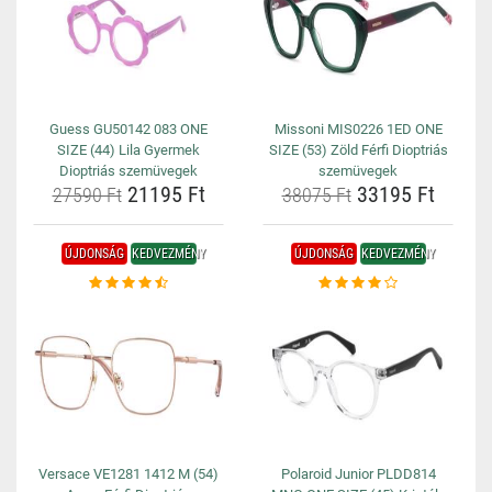
Guess GU50142 083 ONE
Missoni MIS0226 1ED ONE
SIZE (44) Lila Gyermek
SIZE (53) Zöld Férfi Dioptriás
Dioptriás szemüvegek
szemüvegek
21195 Ft
33195 Ft
27590 Ft
38075 Ft
ÚJDONSÁG
KEDVEZMÉNY
ÚJDONSÁG
KEDVEZMÉNY
Versace VE1281 1412 M (54)
Polaroid Junior PLDD814