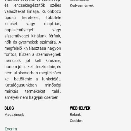
és lencsekiegészítők széles
Kedvezmények
választékát kínálja. Különböző
típusú kereteket, többféle
lencsét vagy dioptriás,
napszemüveget vagy
síszemüveget kínálunk férfiak,
nők és gyermekek számára. A
megfelelő kiválasztása nagyon
fontos, hiszen a szemüvegnek
nemcsak jól kell kinéznie,
hanem jól is kell illeszkednie, és
nem utolsósorban megfelelően
kell betöltenie a funkcióját.
Katalógusunkban minőségi
márkás termékeket talál,
amelyek nem hagyják cserben.
BLOG
WEBHELYEK
Magazinunk
Rólunk
Cookies
Eyerim