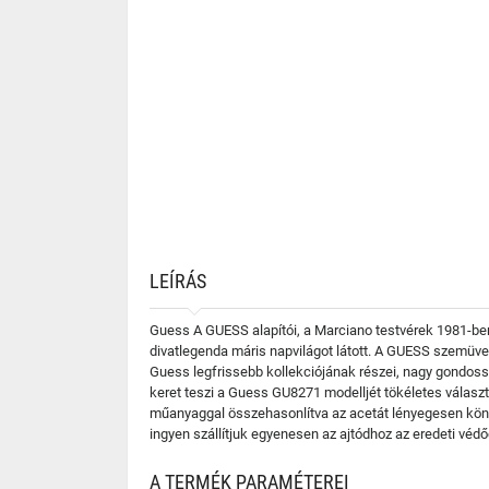
LEÍRÁS
Guess A GUESS alapítói, a Marciano testvérek 1981-ben 
divatlegenda máris napvilágot látott. A GUESS szemüve
Guess legfrissebb kollekciójának részei, nagy gondossá
keret teszi a Guess GU8271 modelljét tökéletes választ
műanyaggal összehasonlítva az acetát lényegesen kön
ingyen szállítjuk egyenesen az ajtódhoz az eredeti vé
A TERMÉK PARAMÉTEREI