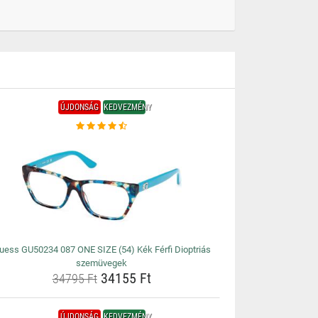
ÚJDONSÁG
KEDVEZMÉNY
uess GU50234 087 ONE SIZE (54) Kék Férfi Dioptriás
szemüvegek
34155 Ft
34795 Ft
ÚJDONSÁG
KEDVEZMÉNY