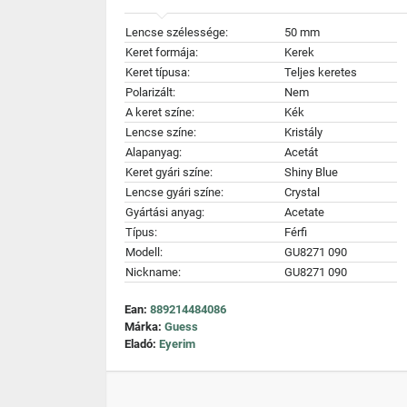
Lencse szélessége:
50 mm
Keret formája:
Kerek
Keret típusa:
Teljes keretes
Polarizált:
Nem
A keret színe:
Kék
Lencse színe:
Kristály
Alapanyag:
Acetát
Keret gyári színe:
Shiny Blue
Lencse gyári színe:
Crystal
Gyártási anyag:
Acetate
Típus:
Férfi
Modell:
GU8271 090
Nickname:
GU8271 090
Ean:
889214484086
Márka:
Guess
Eladó:
Eyerim