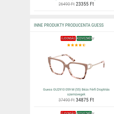
23355 Ft
26490 Ft
INNE PRODUKTY PRODUCENTA GUESS
ÚJDONSÁG
KEDVEZMÉNY
Guess GU2910 059 M (55) Bézs Férfi Dioptriás
szemüvegek
34875 Ft
37490 Ft
ÚJDONSÁG
KEDVEZMÉNY