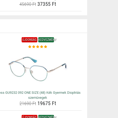
37355 Ft
45690 Ft
ÚJDONSÁG
KEDVEZMÉNY
ss GU9232 092 ONE SIZE (48) Kék Gyermek Dioptriás
szemüvegek
19675 Ft
21690 Ft
ÚJDONSÁG
KEDVEZMÉNY