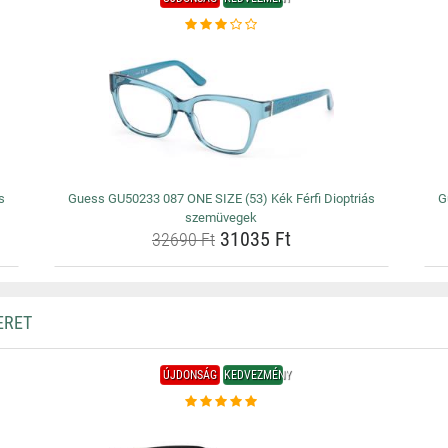
s
Guess GU50233 087 ONE SIZE (53) Kék Férfi Dioptriás
G
szemüvegek
31035 Ft
32690 Ft
ERET
ÚJDONSÁG
KEDVEZMÉNY