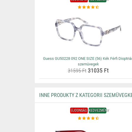
Guess GU50228 092 ONE SIZE (56) Kék Férfi Dioptriá
szemüvegek
31035 Ft
31595 Ft
INNE PRODUKTY Z KATEGORII SZEMÜVEGK
ÚJDONSÁG
KEDVEZMÉNY