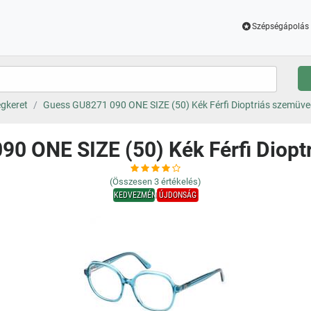
Szépségápolás 
gkeret
Guess GU8271 090 ONE SIZE (50) Kék Férfi Dioptriás szemüv
0 ONE SIZE (50) Kék Férfi Diop
(Összesen
3
értékelés)
KEDVEZMÉNY
ÚJDONSÁG