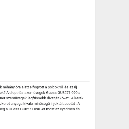
néhány óra alatt elfogyott a polcokról, és az új
ültek? A dioptriás szemüvegek Guess GU8271 090 a
ner szemüvegek legfrissebb divatját követi. A kerek
keret anyaga kiváló minőségű injektált acetát . A
meg a Guess GU8271 090 -et most az eyerimen és