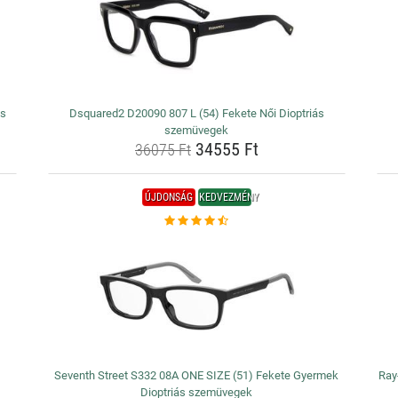
ás
Dsquared2 D20090 807 L (54) Fekete Női Dioptriás
szemüvegek
34555 Ft
36075 Ft
ÚJDONSÁG
KEDVEZMÉNY
Seventh Street S332 08A ONE SIZE (51) Fekete Gyermek
Ray
Dioptriás szemüvegek