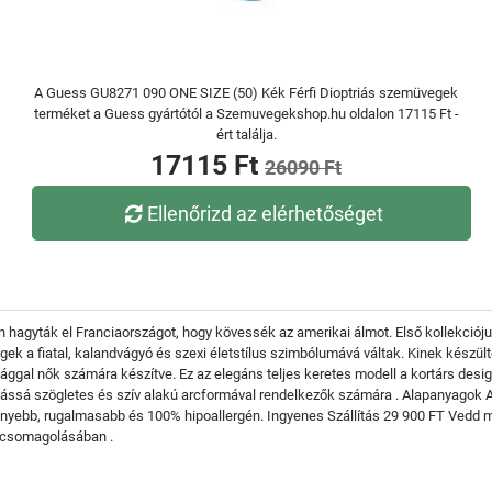
A Guess GU8271 090 ONE SIZE (50) Kék Férfi Dioptriás szemüvegek
terméket a Guess gyártótól a Szemuvegekshop.hu oldalon 17115 Ft -
ért találja.
17115 Ft
26090 Ft
Ellenőrizd az elérhetőséget
hagyták el Franciaországot, hogy kövessék az amerikai álmot. Első kollekciójuk 
gek a fiatal, kalandvágyó és szexi életstílus szimbólumává váltak. Kinek kész
ggal nők számára készítve. Ez az elegáns teljes keretes modell a kortárs desig
ássá szögletes és szív alakú arcformával rendelkezők számára . Alapanyagok A 
nyebb, rugalmasabb és 100% hipoallergén. Ingyenes Szállítás 29 900 FT Vedd 
dőcsomagolásában .