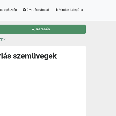
és egészség
Divat és ruházat
Minden kategória
Keresés
egek
triás szemüvegek