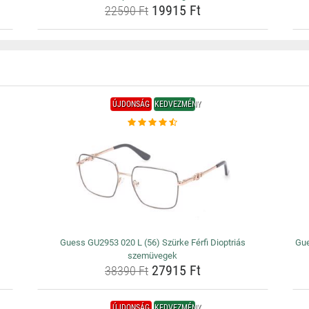
19915 Ft
22590 Ft
ÚJDONSÁG
KEDVEZMÉNY
Guess GU2953 020 L (56) Szürke Férfi Dioptriás
Gue
szemüvegek
27915 Ft
38390 Ft
ÚJDONSÁG
KEDVEZMÉNY