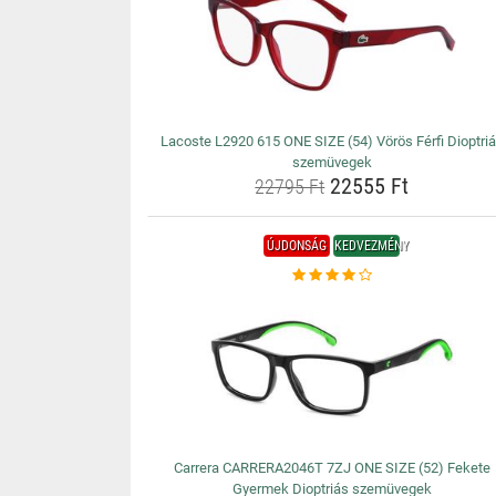
Lacoste L2920 615 ONE SIZE (54) Vörös Férfi Dioptri
szemüvegek
22555 Ft
22795 Ft
ÚJDONSÁG
KEDVEZMÉNY
Carrera CARRERA2046T 7ZJ ONE SIZE (52) Fekete
Gyermek Dioptriás szemüvegek