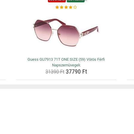
Guess GU7913 71T ONE SIZE (59) Vörös Férfi
Napszemüvegek
37790 Ft
31390 Ft