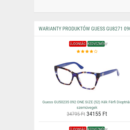
WARIANTY PRODUKTÓW GUESS GU8271 090 
ÚJDONSÁG
KEDVEZMÉNY
Guess GU50235 092 ONE SIZE (52) Kék Férfi Dioptriá
szemüvegek
34155 Ft
34795 Ft
ÚJDONSÁG
KEDVEZMÉNY