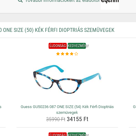
További információkért az eladótól
ONE SIZE (50) KÉK FÉRFI DIOPTRIÁS SZEMÜVEGEK
ÚJDONSÁG
KEDVEZMÉNY
s
Guess GU50236 087 ONE SIZE (54) Kék Férfi Dioptriás
G
szemüvegek
34155 Ft
35990 Ft
ÚJDONSÁG
KEDVEZMÉNY