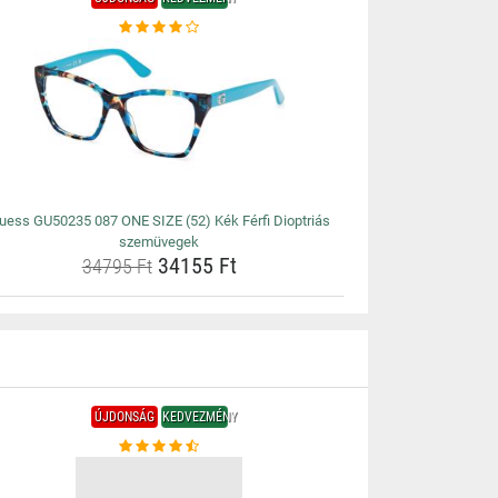
uess GU50235 087 ONE SIZE (52) Kék Férfi Dioptriás
szemüvegek
34155 Ft
34795 Ft
ÚJDONSÁG
KEDVEZMÉNY