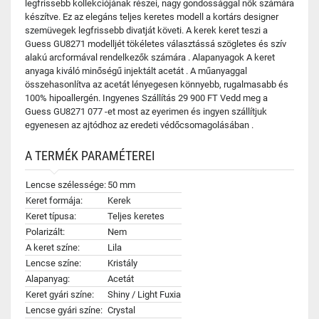
legfrissebb kollekciójának részei, nagy gondossággal nők számára
készítve. Ez az elegáns teljes keretes modell a kortárs designer
szemüvegek legfrissebb divatját követi. A kerek keret teszi a
Guess GU8271 modelljét tökéletes választássá szögletes és szív
alakú arcformával rendelkezők számára . Alapanyagok A keret
anyaga kiváló minőségű injektált acetát . A műanyaggal
összehasonlítva az acetát lényegesen könnyebb, rugalmasabb és
100% hipoallergén. Ingyenes Szállítás 29 900 FT Vedd meg a
Guess GU8271 077 -et most az eyerimen és ingyen szállítjuk
egyenesen az ajtódhoz az eredeti védőcsomagolásában .
A TERMÉK PARAMÉTEREI
Lencse szélessége:
50 mm
Keret formája:
Kerek
Keret típusa:
Teljes keretes
Polarizált:
Nem
A keret színe:
Lila
Lencse színe:
Kristály
Alapanyag:
Acetát
Keret gyári színe:
Shiny / Light Fuxia
Lencse gyári színe:
Crystal