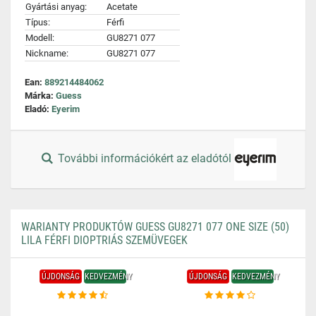
Gyártási anyag:
Acetate
Típus:
Férfi
Modell:
GU8271 077
Nickname:
GU8271 077
Ean:
889214484062
Márka:
Guess
Eladó:
Eyerim
További információkért az eladótól
WARIANTY PRODUKTÓW GUESS GU8271 077 ONE SIZE (50)
LILA FÉRFI DIOPTRIÁS SZEMÜVEGEK
ÚJDONSÁG
KEDVEZMÉNY
ÚJDONSÁG
KEDVEZMÉNY