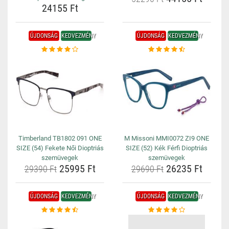
24155 Ft
ÚJDONSÁG
KEDVEZMÉNY
ÚJDONSÁG
KEDVEZMÉNY
Timberland TB1802 091 ONE
M Missoni MMI0072 ZI9 ONE
SIZE (54) Fekete Női Dioptriás
SIZE (52) Kék Férfi Dioptriás
szemüvegek
szemüvegek
25995 Ft
26235 Ft
29390 Ft
29690 Ft
ÚJDONSÁG
KEDVEZMÉNY
ÚJDONSÁG
KEDVEZMÉNY