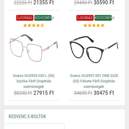
21355 Ft
30590 Ft
22235 Ft
29490 Ft
ÚJDONSÁG
KEDVEZMÉNY
ÚJDONSÁG
KEDVEZMÉNY
Guess GU2953 020 L (56)
Guess GU2957 001 ONE SIZE
Szürke Férfi Dioptriás
(53) Fekete Férfi Dioptriás
szemüvegek
szemüvegek
27915 Ft
30475 Ft
38390 Ft
34690 Ft
KEDVENC E-BOLTOK