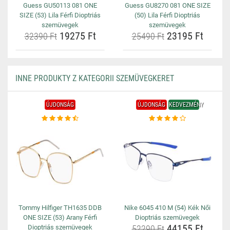
Guess GU50113 081 ONE
Guess GU8270 081 ONE SIZE
SIZE (53) Lila Férfi Dioptriás
(50) Lila Férfi Dioptriás
szemüvegek
szemüvegek
19275 Ft
23195 Ft
32390 Ft
25490 Ft
INNE PRODUKTY Z KATEGORII SZEMÜVEGKERET
ÚJDONSÁG
ÚJDONSÁG
KEDVEZMÉNY
Tommy Hilfiger TH1635 DDB
Nike 6045 410 M (54) Kék Női
ONE SIZE (53) Arany Férfi
Dioptriás szemüvegek
44155 Ft
Dioptriás szemüvegek
52290 Ft