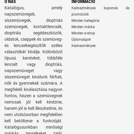
O NÁS
INFORMÁCIÓ
Katalógus, amely
Kedvezményes kuponok és
napszemüvegek,
promóciók
síszemüvegek, dioptriás
Minden kategória
szemüvegek, kontaktlencsék,
Minden márka
dioptriás segédeszközök,
Minden e-shop
oldatok, cseppek és szemüveg-
Újdonságok
és lencsekiegészítők széles
Kedvezmények
választékát kínálja. Különböző
típusú kereteket, többféle
lencsét vagy dioptriás,
napszemüveget vagy
síszemüveget kínálunk férfiak,
nők és gyermekek számára. A
megfelelő kiválasztása nagyon
fontos, hiszen a szemüvegnek
nemcsak jól kell kinéznie,
hanem jól is kell illeszkednie, és
nem utolsósorban megfelelően
kell betöltenie a funkcióját.
Katalógusunkban minőségi
márkás termékeket talál,