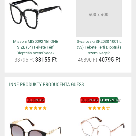
Missoni MIS0092 1EI ONE
Swarovski SK2038 1001 L
SIZE (54) Fekete Férfi
(53) Fekete Férfi Dioptriás
Dioptriás szemüvegek
szemüvegek
38155 Ft
40795 Ft
38795 Ft
46890 Ft
INNE PRODUKTY PRODUCENTA GUESS
ÚJDONSÁG
ÚJDONSÁG
KEDVEZMÉNY