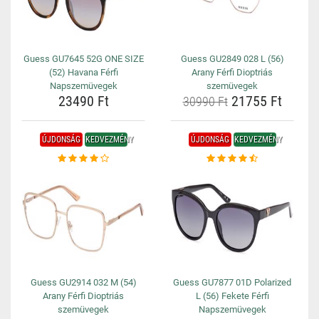
Guess GU7645 52G ONE SIZE
Guess GU2849 028 L (56)
(52) Havana Férfi
Arany Férfi Dioptriás
Napszemüvegek
szemüvegek
23490 Ft
21755 Ft
30990 Ft
ÚJDONSÁG
KEDVEZMÉNY
ÚJDONSÁG
KEDVEZMÉNY
Guess GU2914 032 M (54)
Guess GU7877 01D Polarized
Arany Férfi Dioptriás
L (56) Fekete Férfi
szemüvegek
Napszemüvegek