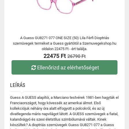
A Guess GU8271 077 ONE SIZE (50) Lila Férfi Dioptriás
szemüvegek terméket a Guess gyártótól a Szemuvegekshop.hu
oldalon 22475 Ft - ért találja.
22475 Ft
26790 Ft
Ellenőrizd az elérhetőséget
LEÍRÁS
Guess A GUESS alapítói, a Marciano testvérek 1981-ben hagyták el
Franciaországot, hogy kövessék az amerikai álmot. Első
kollekciójuk néhány óra alatt elfogyott a polcokról, és az új
divatlegenda máris napvilágot látott. A GUESS szemüvegek a fiatal,
kalandvágyó és szexi életstílus szimbólumává váltak. Kinek
készültek? A dioptriás szemüvegek Guess GU8271 077 a Guess