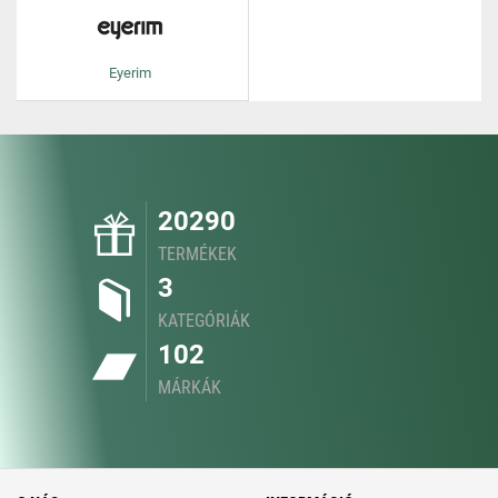
Eyerim
20290
TERMÉKEK
3
KATEGÓRIÁK
102
MÁRKÁK