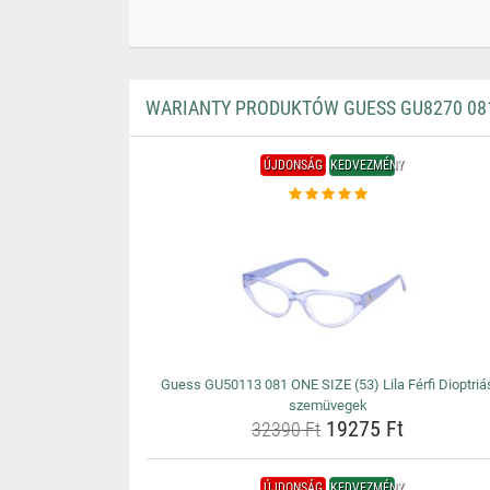
WARIANTY PRODUKTÓW GUESS GU8270 081 
ÚJDONSÁG
KEDVEZMÉNY
Guess GU50113 081 ONE SIZE (53) Lila Férfi Dioptriá
szemüvegek
19275 Ft
32390 Ft
ÚJDONSÁG
KEDVEZMÉNY