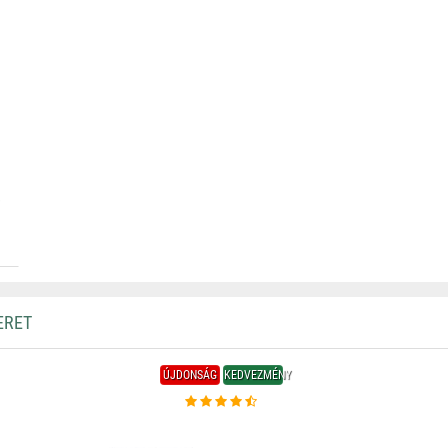
s
ERET
ÚJDONSÁG
KEDVEZMÉNY