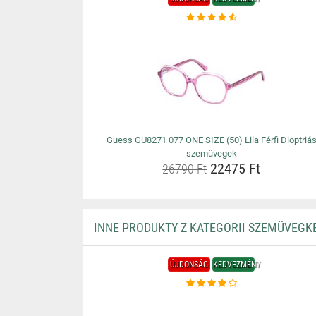
Guess GU8271 077 ONE SIZE (50) Lila Férfi Dioptriá
szemüvegek
22475 Ft
26790 Ft
INNE PRODUKTY Z KATEGORII SZEMÜVEGK
ÚJDONSÁG
KEDVEZMÉNY