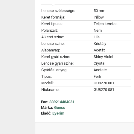
Lencse szélessége:
50 mm
Keret formája:
Pillow
Keret típusa:
Teljes keretes
Polarizált:
Nem
A keret színe:
Lila
Lencse színe:
Kristály
Alapanyag:
Acetát
Keret gyári színe:
Shiny Violet
Lencse gyári színe:
Crystal
Gyártási anyag:
Acetate
Típus:
Férfi
Modell:
GU8270 081
Nickname:
GU8270 081
Ean:
889214484031
Márka:
Guess
Eladó:
Eyerim