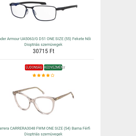
der Armour UA5063/G D51 ONE SIZE (55) Fekete Női
Dioptriás szemüvegek
30715 Ft
ÚJDONSÁG
KEDVEZMÉNY
arrera CARRERA3048 FWM ONE SIZE (54) Barna Férfi
Dioptriás szemüvegek