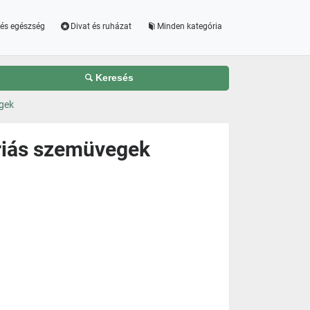
és egészség
Divat és ruházat
Minden kategória
Keresés
gek
triás szemüvegek