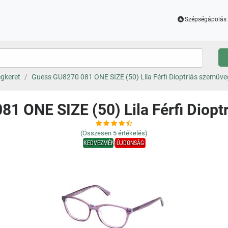
Szépségápolás 
gkeret
Guess GU8270 081 ONE SIZE (50) Lila Férfi Dioptriás szemüve
1 ONE SIZE (50) Lila Férfi Diop
(Összesen
5
értékelés)
KEDVEZMÉNY
ÚJDONSÁG