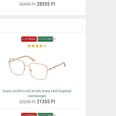
28555 Ft
30990 Ft
ÚJDONSÁG
KEDVEZMÉNY
Guess GU2914 032 M (54) Arany Férfi Dioptriás
szemüvegek
21355 Ft
22235 Ft
ÚJDONSÁG
KEDVEZMÉNY