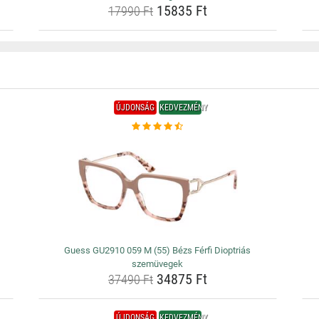
15835 Ft
17990 Ft
ÚJDONSÁG
KEDVEZMÉNY
Guess GU2910 059 M (55) Bézs Férfi Dioptriás
szemüvegek
34875 Ft
37490 Ft
ÚJDONSÁG
KEDVEZMÉNY