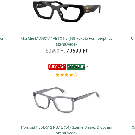
ői
Miu Miu MU03XV 1AB1O1 L (53) Fekete Férfi Dioptriás
Un
szemüvegek
70590 Ft
80990 Ft
ÚJDONSÁG
KEDVEZMÉNY
s
Polaroid PLDD512 KB7 L (54) Szürke Unisex Dioptriás
C
szemüvegek