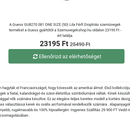
A Guess GU8270 081 ONE SIZE (50) Lila Férfi Dioptriás szemüvegek
terméket a Guess gyártótól a Szemuvegekshop.hu oldalon 23195 Ft -
ért találja.
23195 Ft
25490 Ft
Ellenőrizd az elérhetőséget
hagyták el Franciaországot, hogy kövessék az amerikai álmot. Első kollekciójuk 
gek a fiatal, kalandvágyó és szexi életstílus szimbólumává váltak. Kinek kész
ggal nők számára készítve. Ez az elegáns teljes keretes modell a kortárs desig
es választássá kerek és ovális arcformával rendelkezők számára . Alapanyagok 
nyebb, rugalmasabb és 100% hipoallergén. Ingyenes Szállítás 29 900 FT Vedd 
dőcsomagolásában .