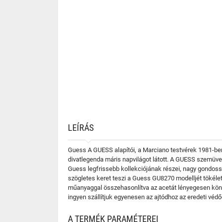
LEÍRÁS
Guess A GUESS alapítói, a Marciano testvérek 1981-ben 
divatlegenda máris napvilágot látott. A GUESS szemüve
Guess legfrissebb kollekciójának részei, nagy gondossá
szögletes keret teszi a Guess GU8270 modelljét tökélet
műanyaggal összehasonlítva az acetát lényegesen kön
ingyen szállítjuk egyenesen az ajtódhoz az eredeti vé
A TERMÉK PARAMÉTEREI