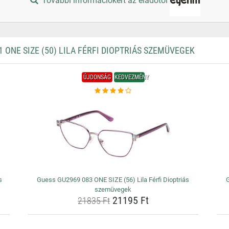
További információkért az eladótól
ONE SIZE (50) LILA FÉRFI DIOPTRIÁS SZEMÜVEGEK
ÚJDONSÁG
KEDVEZMÉNY
s
Guess GU2969 083 ONE SIZE (56) Lila Férfi Dioptriás
G
szemüvegek
21195 Ft
21835 Ft