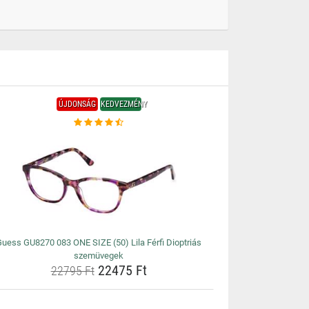
ÚJDONSÁG
KEDVEZMÉNY
uess GU8270 083 ONE SIZE (50) Lila Férfi Dioptriás
szemüvegek
22475 Ft
22795 Ft