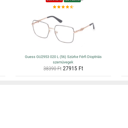
Guess GU2953 020 L (56) Szürke Férfi Dioptriás
szemüvegek
27915 Ft
38390 Ft