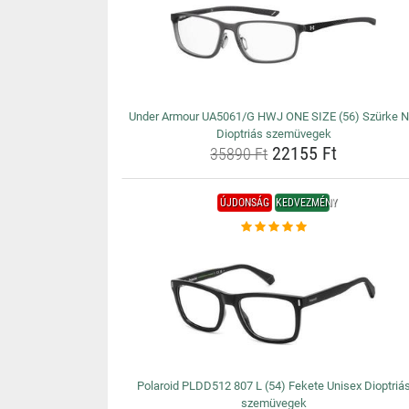
Under Armour UA5061/G HWJ ONE SIZE (56) Szürke N
Dioptriás szemüvegek
22155 Ft
35890 Ft
ÚJDONSÁG
KEDVEZMÉNY
Polaroid PLDD512 807 L (54) Fekete Unisex Dioptriá
szemüvegek