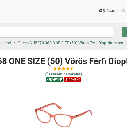
Szépségápolás 
gkeret
Guess GU8270 068 ONE SIZE (50) Vörös Férfi Dioptriás szem
 ONE SIZE (50) Vörös Férfi Dio
(Összesen
2
értékelés)
KEDVEZMÉNY
ÚJDONSÁG