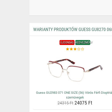
WARIANTY PRODUKTÓW GUESS GU8270 068 
ÚJDONSÁG
KEDVEZMÉNY
Guess GU2983 071 ONE SIZE (56) Vörös Férfi Dioptri
szemüvegek
24075 Ft
24315 Ft