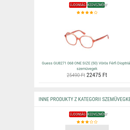
ÚJDONSÁG
KEDVEZMÉNY
Guess GU8271 068 ONE SIZE (50) Vörös Férfi Dioptri
szemüvegek
22475 Ft
25490 Ft
INNE PRODUKTY Z KATEGORII SZEMÜVEGK
ÚJDONSÁG
KEDVEZMÉNY