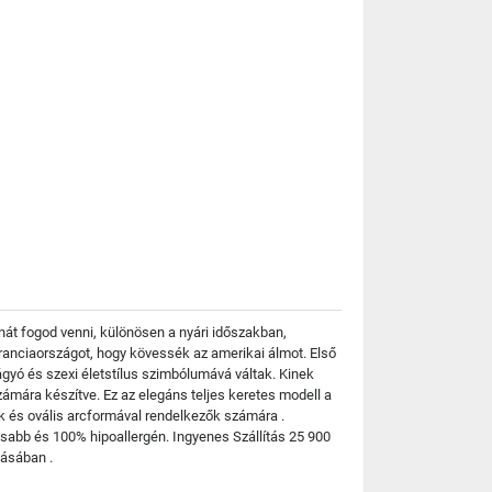
át fogod venni, különösen a nyári időszakban,
Franciaországot, hogy kövessék az amerikai álmot. Első
vágyó és szexi életstílus szimbólumává váltak. Kinek
mára készítve. Ez az elegáns teljes keretes modell a
ek és ovális arcformával rendelkezők számára .
sabb és 100% hipoallergén. Ingyenes Szállítás 25 900
lásában .