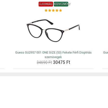
ÚJDONSÁG
KEDVEZMÉNY
Guess GU2957 001 ONE SIZE (53) Fekete Férfi Dioptriás
Gue
szemüvegek
30475 Ft
34690 Ft