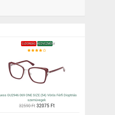
ÚJDONSÁG
KEDVEZMÉNY
ess GU2946 069 ONE SIZE (54) Vörös Férfi Dioptriás
szemüvegek
32075 Ft
32590 Ft