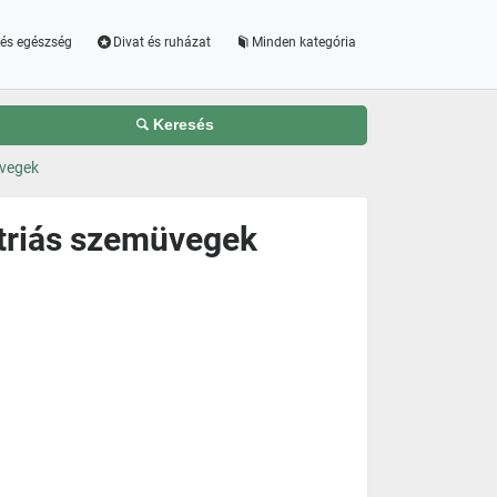
és egészség
Divat és ruházat
Minden kategória
Keresés
üvegek
ptriás szemüvegek