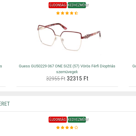
ÚJDONSÁG
KEDVEZMÉNY
ás
Guess GU50229 067 ONE SIZE (57) Vörös Férfi Dioptriás
Gu
szemüvegek
32315 Ft
32955 Ft
ERET
ÚJDONSÁG
KEDVEZMÉNY