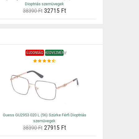
Dioptriás szemüvegek
32715 Ft
38390 Ft
ÚJDONSÁG
KEDVEZMÉNY
Guess GU2953 020 L (56) Szürke Férfi Dioptriás
szemüvegek
27915 Ft
38390 Ft