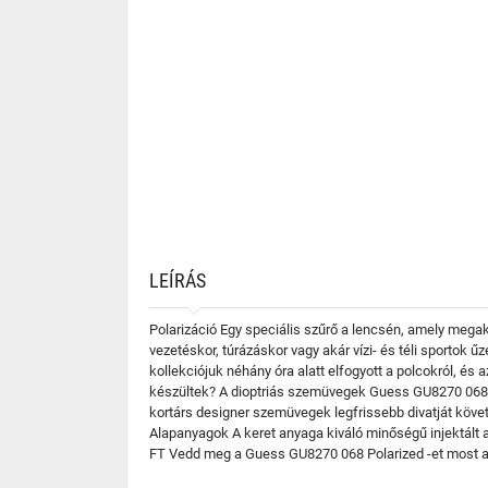
LEÍRÁS
Polarizáció Egy speciális szűrő a lencsén, amely mega
vezetéskor, túrázáskor vagy akár vízi- és téli sportok
kollekciójuk néhány óra alatt elfogyott a polcokról, és
készültek? A dioptriás szemüvegek Guess GU8270 068 Po
kortárs designer szemüvegek legfrissebb divatját követ
Alapanyagok A keret anyaga kiváló minőségű injektált 
FT Vedd meg a Guess GU8270 068 Polarized -et most az