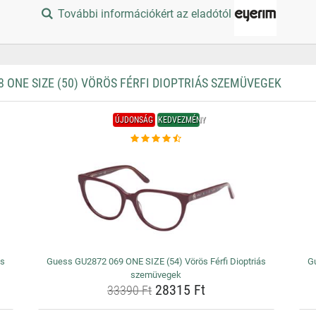
További információkért az eladótól
ONE SIZE (50) VÖRÖS FÉRFI DIOPTRIÁS SZEMÜVEGEK
ÚJDONSÁG
KEDVEZMÉNY
ás
Guess GU2872 069 ONE SIZE (54) Vörös Férfi Dioptriás
Gu
szemüvegek
28315 Ft
33390 Ft