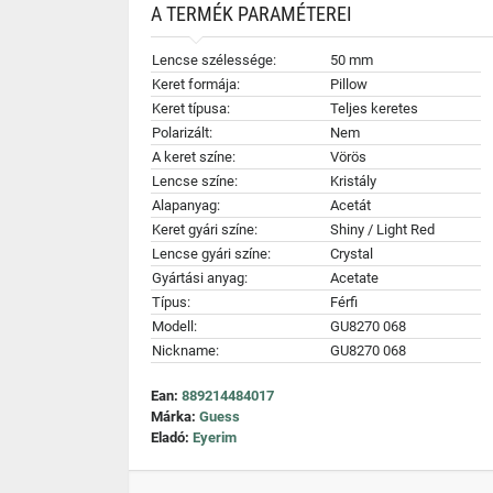
A TERMÉK PARAMÉTEREI
Lencse szélessége:
50 mm
Keret formája:
Pillow
Keret típusa:
Teljes keretes
Polarizált:
Nem
A keret színe:
Vörös
Lencse színe:
Kristály
Alapanyag:
Acetát
Keret gyári színe:
Shiny / Light Red
Lencse gyári színe:
Crystal
Gyártási anyag:
Acetate
Típus:
Férfi
Modell:
GU8270 068
Nickname:
GU8270 068
Ean:
889214484017
Márka:
Guess
Eladó:
Eyerim