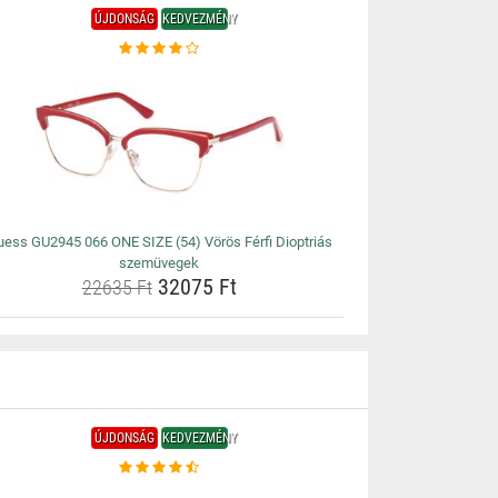
ÚJDONSÁG
KEDVEZMÉNY
ess GU2945 066 ONE SIZE (54) Vörös Férfi Dioptriás
szemüvegek
32075 Ft
22635 Ft
ÚJDONSÁG
KEDVEZMÉNY