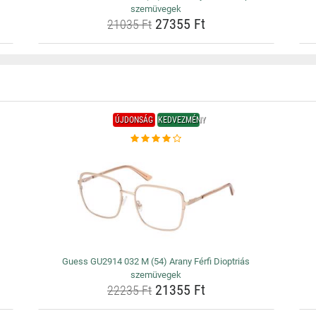
szemüvegek
27355 Ft
21035 Ft
ÚJDONSÁG
KEDVEZMÉNY
Guess GU2914 032 M (54) Arany Férfi Dioptriás
szemüvegek
21355 Ft
22235 Ft