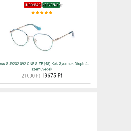
ÚJDONSÁG
KEDVEZMÉNY
ss GU9232 092 ONE SIZE (48) Kék Gyermek Dioptriás
szemüvegek
19675 Ft
21690 Ft