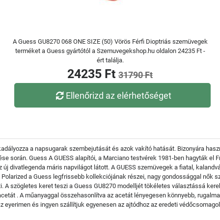
A Guess GU8270 068 ONE SIZE (50) Vörös Férfi Dioptriás szemüvegek
terméket a Guess gyártótól a Szemuvegekshop.hu oldalon 24235 Ft -
ért találja.
24235 Ft
31790 Ft
Ellenőrizd az elérhetőséget
kadályozza a napsugarak szembejutását és azok vakító hatását. Bizonyára haszn
 űzése során. Guess A GUESS alapítói, a Marciano testvérek 1981-ben hagyták el 
 az új divatlegenda máris napvilágot látott. A GUESS szemüvegek a fiatal, kaland
larized a Guess legfrissebb kollekciójának részei, nagy gondossággal nők szá
i. A szögletes keret teszi a Guess GU8270 modelljét tökéletes választássá ker
acetát . A műanyaggal összehasonlítva az acetát lényegesen könnyebb, rugalma
 eyerimen és ingyen szállítjuk egyenesen az ajtódhoz az eredeti védőcsomago