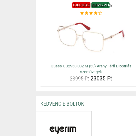
ÚJDONSÁG
KEDVEZMÉNY
Guess GU2953 032 M (53) Arany Férfi Dioptriás
szemüvegek
23035 Ft
23995 Ft
KEDVENC E-BOLTOK