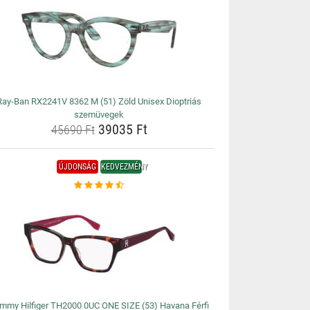
Ray-Ban RX2241V 8362 M (51) Zöld Unisex Dioptriás
szemüvegek
39035 Ft
45690 Ft
ÚJDONSÁG
KEDVEZMÉNY
mmy Hilfiger TH2000 0UC ONE SIZE (53) Havana Férfi