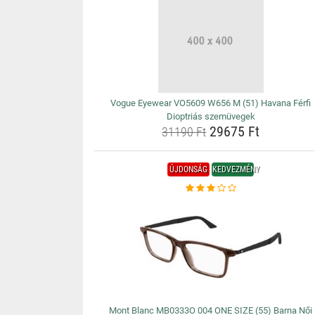
Vogue Eyewear VO5609 W656 M (51) Havana Férfi
Dioptriás szemüvegek
29675 Ft
31190 Ft
ÚJDONSÁG
KEDVEZMÉNY
Mont Blanc MB0333O 004 ONE SIZE (55) Barna Női