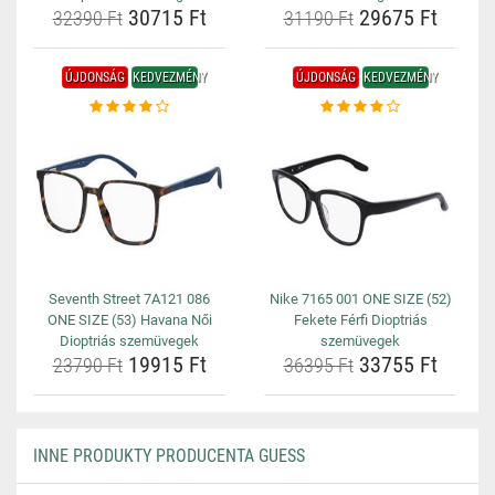
30715 Ft
29675 Ft
32390 Ft
31190 Ft
ÚJDONSÁG
KEDVEZMÉNY
ÚJDONSÁG
KEDVEZMÉNY
Seventh Street 7A121 086
Nike 7165 001 ONE SIZE (52)
ONE SIZE (53) Havana Női
Fekete Férfi Dioptriás
Dioptriás szemüvegek
szemüvegek
19915 Ft
33755 Ft
23790 Ft
36395 Ft
INNE PRODUKTY PRODUCENTA GUESS