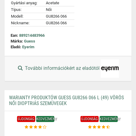
Gyártási anyag:
Acetate
Típus:
Női
Modell:
GU8266 066
Nickname:
GU8266 066
Ean:
889214483966
Márka:
Guess
Eladó:
Eyerim
További információkért az eladótól
WARIANTY PRODUKTÓW GUESS GU8266 066 L (49) VÖRÖS
NŐI DIOPTRIÁS SZEMÜVEGEK
ÚJDONSÁG
KEDVEZMÉNY
ÚJDONSÁG
KEDVEZMÉNY