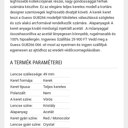
legfrissebb kollekciójának részei, nagy gondossággal férfiak
számára készítve. Ez az elegáns teljes keretes modell a kortárs
designer szemüvegek legfrissebb divatját követi. A kerek keret
teszi a Guess GU8266 modelljét tökéletes választássá szögletes
és szív alakú arcformával rendelkezők számára . Alapanyagok A
keret anyaga kiváló minőségű injektált acetát . A műanyaggal
összehasonlítva az acetát lényegesen könnyebb, rugalmasabb és
100% hipoallergén. Ingyenes Szállítás 29 900 FT Vedd meg a
Guess GU8266 066 -et most az eyerimen és ingyen szállítjuk
egyenesen az ajtódhoz az eredeti védőcsomagolásában .
A TERMÉK PARAMÉTEREI
Lencse szélessége:
49 mm
Keret formája:
Kerek
Keret típusa:
Teljes keretes
Polarizált:
Nem
A keret színe:
Vörös
Lencse színe:
Kristály
Alapanyag:
Acetát
Keret gyári színe:
Red / Monocolor
Lencse gyári színe:
Crystal