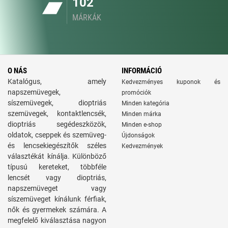
102
MÁRKÁK
O NÁS
INFORMÁCIÓ
Katalógus, amely
Kedvezményes kuponok és
napszemüvegek,
promóciók
síszemüvegek, dioptriás
Minden kategória
szemüvegek, kontaktlencsék,
Minden márka
dioptriás segédeszközök,
Minden e-shop
oldatok, cseppek és szemüveg-
Újdonságok
és lencsekiegészítők széles
Kedvezmények
választékát kínálja. Különböző
típusú kereteket, többféle
lencsét vagy dioptriás,
napszemüveget vagy
síszemüveget kínálunk férfiak,
nők és gyermekek számára. A
megfelelő kiválasztása nagyon