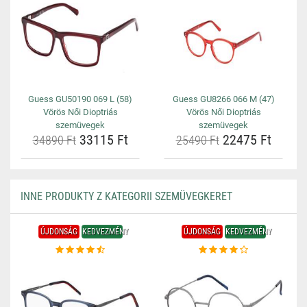
Guess GU50190 069 L (58)
Guess GU8266 066 M (47)
Vörös Női Dioptriás
Vörös Női Dioptriás
szemüvegek
szemüvegek
33115 Ft
22475 Ft
34890 Ft
25490 Ft
INNE PRODUKTY Z KATEGORII SZEMÜVEGKERET
ÚJDONSÁG
KEDVEZMÉNY
ÚJDONSÁG
KEDVEZMÉNY