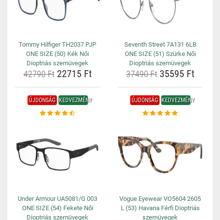
Tommy Hilfiger TH2037 PJP
Seventh Street 7A131 6LB
ONE SIZE (50) Kék Női
ONE SIZE (51) Szürke Női
Dioptriás szemüvegek
Dioptriás szemüvegek
22715 Ft
35595 Ft
42790 Ft
37490 Ft
ÚJDONSÁG
KEDVEZMÉNY
ÚJDONSÁG
KEDVEZMÉNY
Under Armour UA5081/G 003
Vogue Eyewear VO5604 2605
ONE SIZE (54) Fekete Női
L (53) Havana Férfi Dioptriás
Dioptriás szemüvegek
szemüvegek