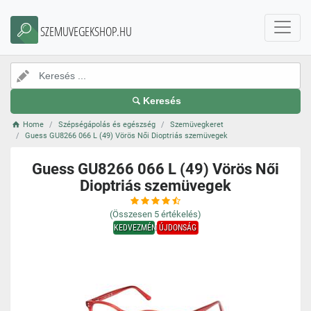
SZEMUVEGEKSHOP.HU
Keresés
Home
Szépségápolás és egészség
Szemüvegkeret
Guess GU8266 066 L (49) Vörös Női Dioptriás szemüvegek
Guess GU8266 066 L (49) Vörös Női
Dioptriás szemüvegek
(Összesen
5
értékelés)
KEDVEZMÉNY
ÚJDONSÁG