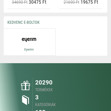
30475 Ft
19675 Ft
34690 Ft
21690 Ft
KEDVENC E-BOLTOK
Eyerim
20290
TERMÉKEK
3
KATEGÓRIÁK