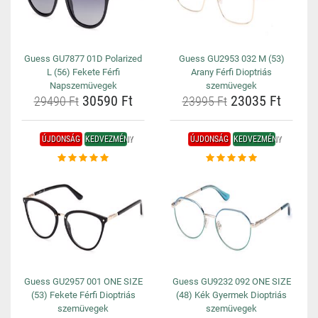
Guess GU7877 01D Polarized
Guess GU2953 032 M (53)
L (56) Fekete Férfi
Arany Férfi Dioptriás
Napszemüvegek
szemüvegek
30590 Ft
23035 Ft
29490 Ft
23995 Ft
ÚJDONSÁG
KEDVEZMÉNY
ÚJDONSÁG
KEDVEZMÉNY
Guess GU2957 001 ONE SIZE
Guess GU9232 092 ONE SIZE
(53) Fekete Férfi Dioptriás
(48) Kék Gyermek Dioptriás
szemüvegek
szemüvegek