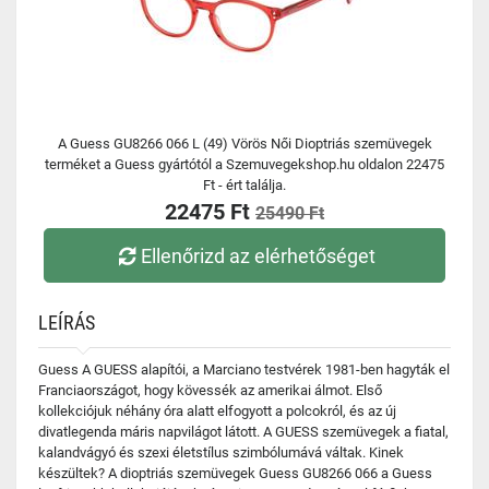
A Guess GU8266 066 L (49) Vörös Női Dioptriás szemüvegek
terméket a Guess gyártótól a Szemuvegekshop.hu oldalon 22475
Ft - ért találja.
22475 Ft
25490 Ft
Ellenőrizd az elérhetőséget
LEÍRÁS
Guess A GUESS alapítói, a Marciano testvérek 1981-ben hagyták el
Franciaországot, hogy kövessék az amerikai álmot. Első
kollekciójuk néhány óra alatt elfogyott a polcokról, és az új
divatlegenda máris napvilágot látott. A GUESS szemüvegek a fiatal,
kalandvágyó és szexi életstílus szimbólumává váltak. Kinek
készültek? A dioptriás szemüvegek Guess GU8266 066 a Guess