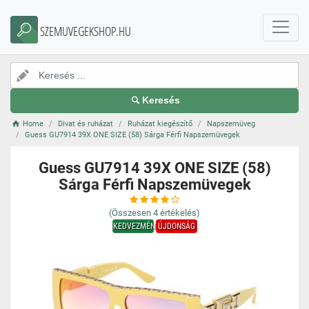
SZEMUVEGEKSHOP.HU
Keresés
Home
Divat és ruházat
Ruházat kiegészítő
Napszemüveg
Guess GU7914 39X ONE SIZE (58) Sárga Férfi Napszemüvegek
Guess GU7914 39X ONE SIZE (58)
Sárga Férfi Napszemüvegek
(Összesen
4
értékelés)
KEDVEZMÉNY
ÚJDONSÁG