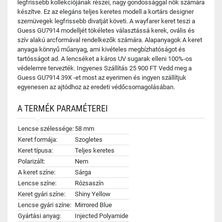
legfrissebb kollekciójának részei, nagy gondossággal nők számára
készítve. Ez az elegáns teljes keretes modell a kortárs designer
szemüvegek legfrissebb divatját követi. A wayfarer keret teszi a
Guess GU7914 modelljét tökéletes választássá kerek, ovális és
szív alakú arcformával rendelkezők számára. Alapanyagok A keret
anyaga könnyű műanyag, ami kivételes megbízhatóságot és
tartósságot ad. A lencséket a káros UV sugarak elleni 100%-os
védelemre tervezték. Ingyenes Szállítás 25 900 FT Vedd meg a
Guess GU7914 39X -et most az eyerimen és ingyen szállítjuk
egyenesen az ajtódhoz az eredeti védőcsomagolásában.
A TERMÉK PARAMÉTEREI
Lencse szélessége:
58 mm
Keret formája:
Szogletes
Keret típusa:
Teljes keretes
Polarizált:
Nem
A keret színe:
Sárga
Lencse színe:
Rózsaszín
Keret gyári színe:
Shiny Yellow
Lencse gyári színe:
Mirrored Blue
Gyártási anyag:
Injected Polyamide