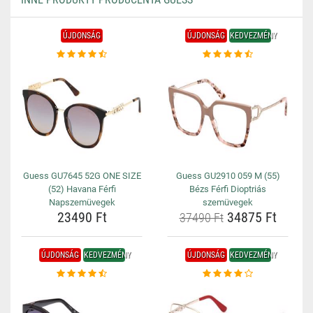
ÚJDONSÁG
ÚJDONSÁG
KEDVEZMÉNY
Guess GU7645 52G ONE SIZE
Guess GU2910 059 M (55)
(52) Havana Férfi
Bézs Férfi Dioptriás
Napszemüvegek
szemüvegek
23490 Ft
34875 Ft
37490 Ft
ÚJDONSÁG
KEDVEZMÉNY
ÚJDONSÁG
KEDVEZMÉNY