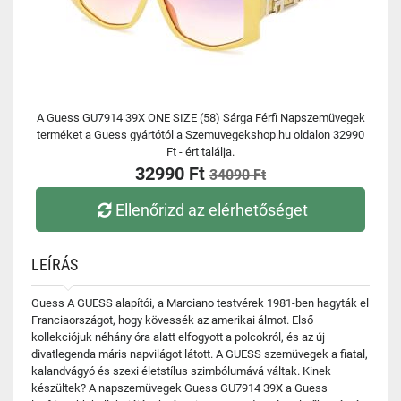
A Guess GU7914 39X ONE SIZE (58) Sárga Férfi Napszemüvegek
terméket a Guess gyártótól a Szemuvegekshop.hu oldalon 32990
Ft - ért találja.
32990 Ft
34090 Ft
Ellenőrizd az elérhetőséget
LEÍRÁS
Guess A GUESS alapítói, a Marciano testvérek 1981-ben hagyták el
Franciaországot, hogy kövessék az amerikai álmot. Első
kollekciójuk néhány óra alatt elfogyott a polcokról, és az új
divatlegenda máris napvilágot látott. A GUESS szemüvegek a fiatal,
kalandvágyó és szexi életstílus szimbólumává váltak. Kinek
készültek? A napszemüvegek Guess GU7914 39X a Guess