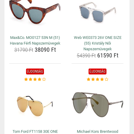
Max&Co. MO0127 53N M (51)
Web WE0373 26V ONE SIZE
Havana Férfi Napszemüvegek
(55) Kristály Női
38090 Ft
31790 Ft
Napszemüvegek
61590 Ft
54390 Ft
ÚJDONSÁG
ÚJDONSÁG
Tom Ford FT1158 30E ONE
Michael Kors Brentwood