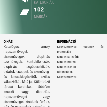
KATEGÓRIÁK
102
MÁRKÁK
O NÁS
INFORMÁCIÓ
Katalógus, amely
Kedvezményes kuponok és
napszemüvegek,
promóciók
síszemüvegek, dioptriás
Minden kategória
szemüvegek, kontaktlencsék,
Minden márka
dioptriás segédeszközök,
Minden e-shop
oldatok, cseppek és szemüveg-
Újdonságok
és lencsekiegészítők széles
Kedvezmények
választékát kínálja. Különböző
típusú kereteket, többféle
lencsét vagy dioptriás,
napszemüveget vagy
síszemüveget kínálunk férfiak,
nők és gyermekek számára. A