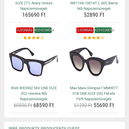
SIZE (71) Arany Unisex
MK1168 10014T L (60) Barna
Napszemüvegek
Női Napszemüvegek
165690 Ft
52890 Ft
ÚJDONSÁG
KEDVEZMÉNY
ÚJDONSÁG
KEDVEZMÉNY
Web WE0362 56V ONE SIZE
Max Mara Glimpse1 MM0077
(52) Havana Női
01B ONE SIZE (50) Fekete
Napszemüvegek
Férfi Napszemüvegek
68590 Ft
55690 Ft
60590 Ft
51290 Ft
INNE PRODUKTY PRODUCENTA GUESS