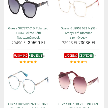
Guess GU7877 01D Polarized
Guess GU2953 032 M (53)
L (56) Fekete Férfi
Arany Férfi Dioptriás
Napszemüvegek
szemüvegek
30590 Ft
23035 Ft
29490 Ft
23995 Ft
ÚJDONSÁG
KEDVEZMÉNY
ÚJDONSÁG
KEDVEZMÉNY
Guess GU9232 092 ONE SIZE
Guess GU7913 71T ONE SIZE