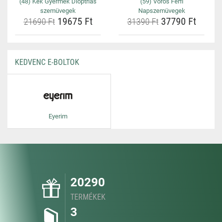
(48) Kék Gyermek Dioptriás
(59) Vörös Férfi
szemüvegek
Napszemüvegek
19675 Ft
37790 Ft
21690 Ft
31390 Ft
KEDVENC E-BOLTOK
Eyerim
20290
TERMÉKEK
3