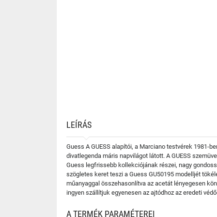
LEÍRÁS
Guess A GUESS alapítói, a Marciano testvérek 1981-ben 
divatlegenda máris napvilágot látott. A GUESS szemüve
Guess legfrissebb kollekciójának részei, nagy gondossá
szögletes keret teszi a Guess GU50195 modelljét tökél
műanyaggal összehasonlítva az acetát lényegesen kön
ingyen szállítjuk egyenesen az ajtódhoz az eredeti vé
A TERMÉK PARAMÉTEREI