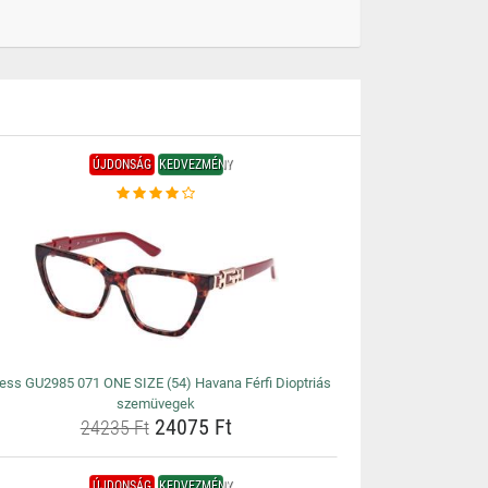
ÚJDONSÁG
KEDVEZMÉNY
ess GU2985 071 ONE SIZE (54) Havana Férfi Dioptriás
szemüvegek
24075 Ft
24235 Ft
ÚJDONSÁG
KEDVEZMÉNY