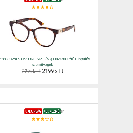
ess GU2909 053 ONE SIZE (53) Havana Férfi Dioptriás
szemüvegek
21995 Ft
22955 Ft
ÚJDONSÁG
KEDVEZMÉNY