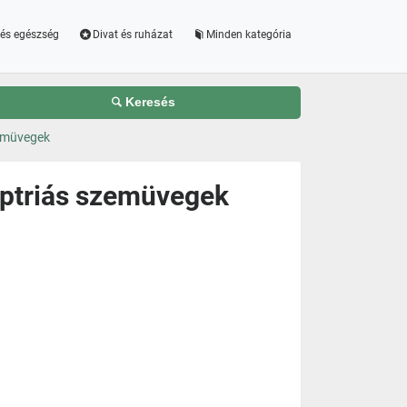
és egészség
Divat és ruházat
Minden kategória
Keresés
zemüvegek
optriás szemüvegek