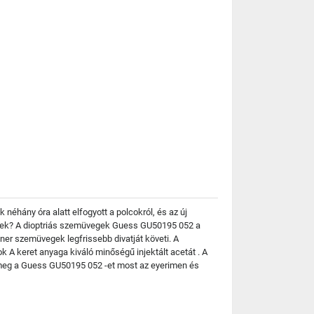
néhány óra alatt elfogyott a polcokról, és az új
ültek? A dioptriás szemüvegek Guess GU50195 052 a
ner szemüvegek legfrissebb divatját követi. A
 A keret anyaga kiváló minőségű injektált acetát . A
 meg a Guess GU50195 052 -et most az eyerimen és