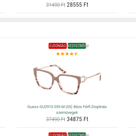
28555 Ft
31490 Ft
ÚJDONSÁG
KEDVEZMÉNY
Guess GU2910 059 M (55) Bézs Férfi Dioptriás
szemüvegek
34875 Ft
37490 Ft
ÚJDONSÁG
KEDVEZMÉNY