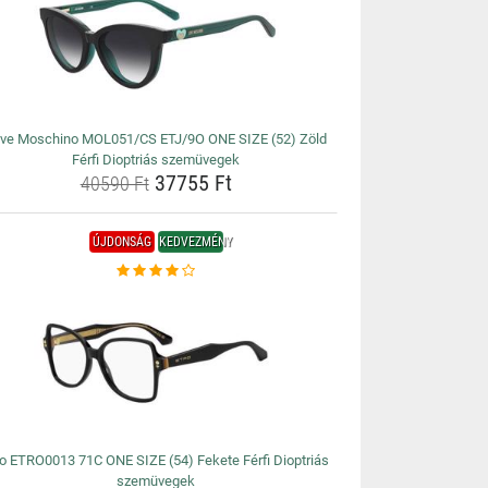
ve Moschino MOL051/CS ETJ/9O ONE SIZE (52) Zöld
Férfi Dioptriás szemüvegek
37755 Ft
40590 Ft
ÚJDONSÁG
KEDVEZMÉNY
ro ETRO0013 71C ONE SIZE (54) Fekete Férfi Dioptriás
szemüvegek