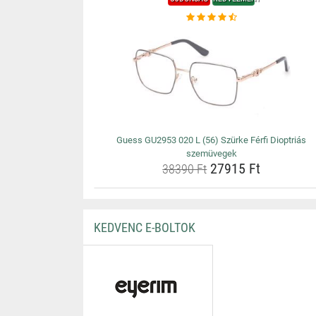
Guess GU2953 020 L (56) Szürke Férfi Dioptriás
szemüvegek
27915 Ft
38390 Ft
KEDVENC E-BOLTOK