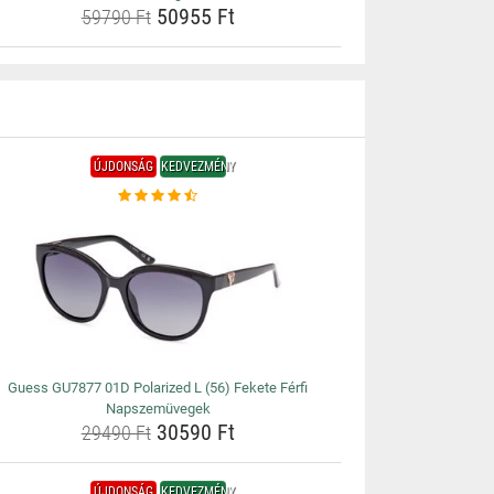
50955 Ft
59790 Ft
ÚJDONSÁG
KEDVEZMÉNY
Guess GU7877 01D Polarized L (56) Fekete Férfi
Napszemüvegek
30590 Ft
29490 Ft
ÚJDONSÁG
KEDVEZMÉNY