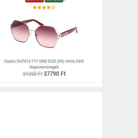
Guess GU7913 71T ONE SIZE (59) Vörös Férfi
Napszemüvegek
37790 Ft
31390 Ft