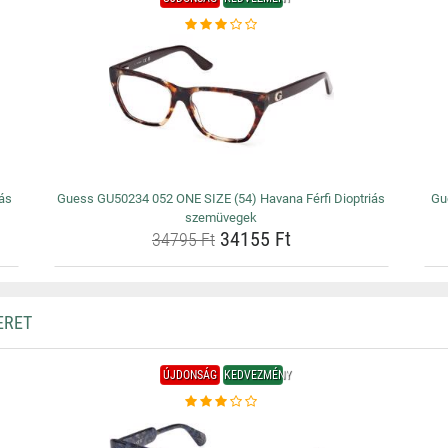
iás
Guess GU50234 052 ONE SIZE (54) Havana Férfi Dioptriás
Gu
szemüvegek
34155 Ft
34795 Ft
ERET
ÚJDONSÁG
KEDVEZMÉNY