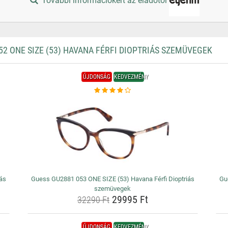
További információkért az eladótól
 ONE SIZE (53) HAVANA FÉRFI DIOPTRIÁS SZEMÜVEGEK
ÚJDONSÁG
KEDVEZMÉNY
iás
Guess GU2881 053 ONE SIZE (53) Havana Férfi Dioptriás
Gu
szemüvegek
29995 Ft
32290 Ft
ÚJDONSÁG
KEDVEZMÉNY