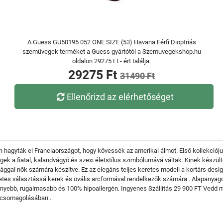
A Guess GU50195 052 ONE SIZE (53) Havana Férfi Dioptriás
szemüvegek terméket a Guess gyártótól a Szemuvegekshop.hu
oldalon 29275 Ft - ért találja.
29275 Ft
31490 Ft
Ellenőrizd az elérhetőséget
hagyták el Franciaországot, hogy kövessék az amerikai álmot. Első kollekciójuk 
gek a fiatal, kalandvágyó és szexi életstílus szimbólumává váltak. Kinek kész
ggal nők számára készítve. Ez az elegáns teljes keretes modell a kortárs desig
etes választássá kerek és ovális arcformával rendelkezők számára . Alapanyagok
nyebb, rugalmasabb és 100% hipoallergén. Ingyenes Szállítás 29 900 FT Vedd
dőcsomagolásában .