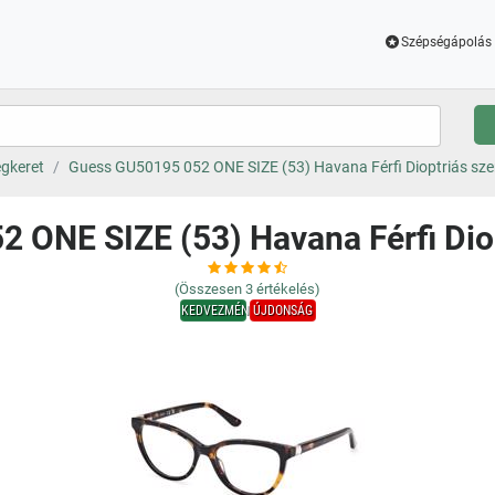
Szépségápolás 
gkeret
Guess GU50195 052 ONE SIZE (53) Havana Férfi Dioptriás s
 ONE SIZE (53) Havana Férfi Di
(Összesen
3
értékelés)
KEDVEZMÉNY
ÚJDONSÁG