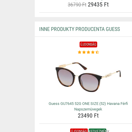
29435 Ft
36790 Ft
INNE PRODUKTY PRODUCENTA GUESS
ÚJDONSÁG
Guess GU7645 52G ONE SIZE (52) Havana Férfi
Napszemüvegek
23490 Ft
ÚJDONSÁG
KEDVEZMÉNY