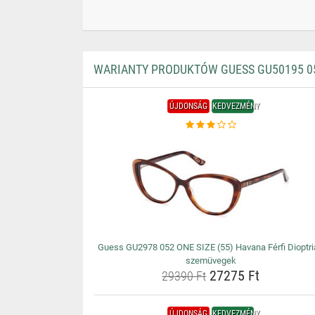
WARIANTY PRODUKTÓW GUESS GU50195 052
ÚJDONSÁG
KEDVEZMÉNY
Guess GU2978 052 ONE SIZE (55) Havana Férfi Dioptr
szemüvegek
27275 Ft
29390 Ft
ÚJDONSÁG
KEDVEZMÉNY