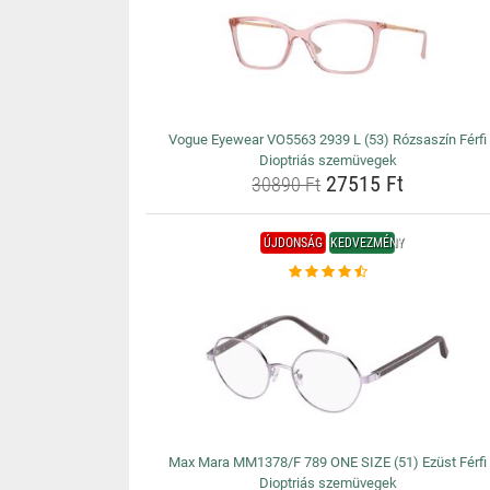
Vogue Eyewear VO5563 2939 L (53) Rózsaszín Férfi
Dioptriás szemüvegek
27515 Ft
30890 Ft
ÚJDONSÁG
KEDVEZMÉNY
Max Mara MM1378/F 789 ONE SIZE (51) Ezüst Férfi
Dioptriás szemüvegek