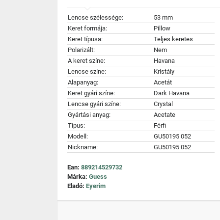
Lencse szélessége:
53 mm
Keret formája:
Pillow
Keret típusa:
Teljes keretes
Polarizált:
Nem
A keret színe:
Havana
Lencse színe:
Kristály
Alapanyag:
Acetát
Keret gyári színe:
Dark Havana
Lencse gyári színe:
Crystal
Gyártási anyag:
Acetate
Típus:
Férfi
Modell:
GU50195 052
Nickname:
GU50195 052
Ean:
889214529732
Márka:
Guess
Eladó:
Eyerim