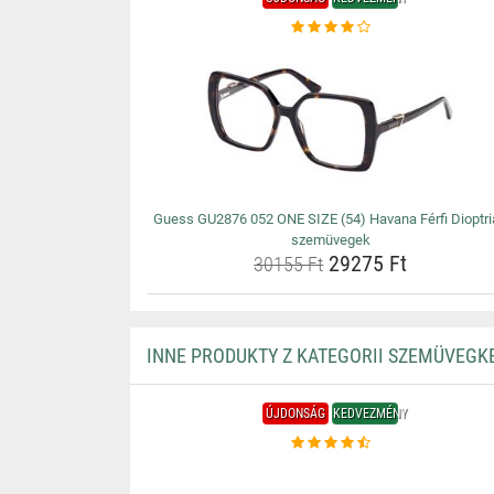
Guess GU2876 052 ONE SIZE (54) Havana Férfi Dioptr
szemüvegek
29275 Ft
30155 Ft
INNE PRODUKTY Z KATEGORII SZEMÜVEGK
ÚJDONSÁG
KEDVEZMÉNY