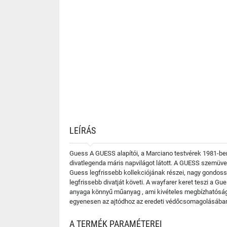
LEÍRÁS
Guess A GUESS alapítói, a Marciano testvérek 1981-ben 
divatlegenda máris napvilágot látott. A GUESS szemüve
Guess legfrissebb kollekciójának részei, nagy gondoss
legfrissebb divatját követi. A wayfarer keret teszi a 
anyaga könnyű műanyag , ami kivételes megbízhatóságo
egyenesen az ajtódhoz az eredeti védőcsomagolásában
A TERMÉK PARAMÉTEREI