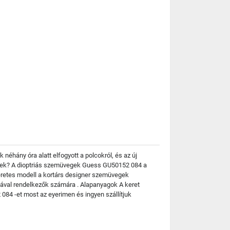
néhány óra alatt elfogyott a polcokról, és az új
ültek? A dioptriás szemüvegek Guess GU50152 084 a
keretes modell a kortárs designer szemüvegek
rmával rendelkezők számára . Alapanyagok A keret
84 -et most az eyerimen és ingyen szállítjuk