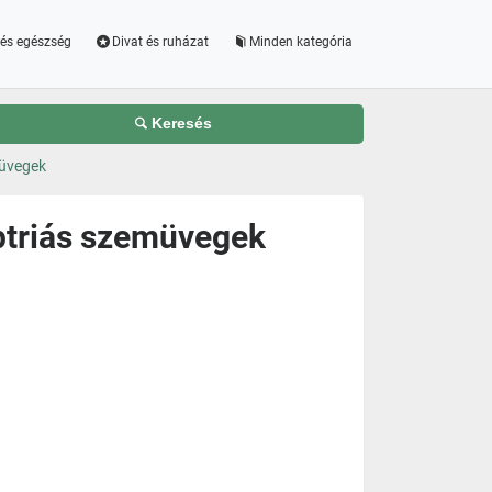
és egészség
Divat és ruházat
Minden kategória
Keresés
müvegek
ptriás szemüvegek