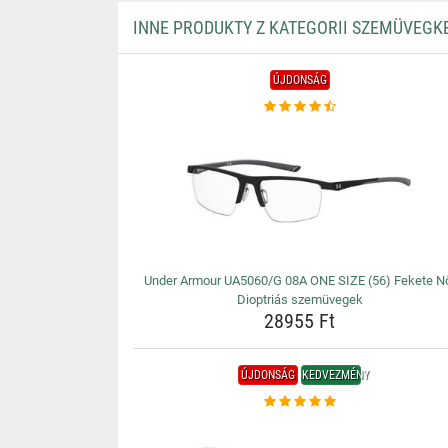
INNE PRODUKTY Z KATEGORII SZEMÜVEGK
ÚJDONSÁG
Under Armour UA5060/G 08A ONE SIZE (56) Fekete N
Dioptriás szemüvegek
28955 Ft
ÚJDONSÁG
KEDVEZMÉNY