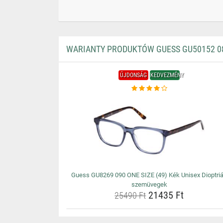
WARIANTY PRODUKTÓW GUESS GU50152 084
ÚJDONSÁG
KEDVEZMÉNY
Guess GU8269 090 ONE SIZE (49) Kék Unisex Dioptri
szemüvegek
21435 Ft
25490 Ft