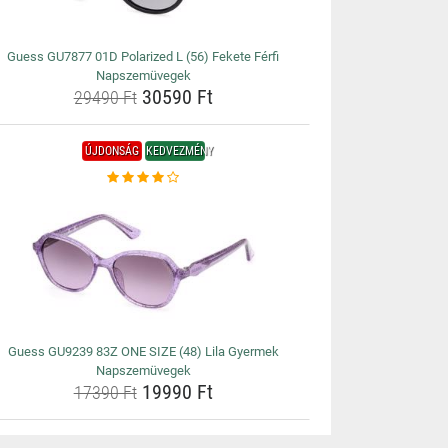
Guess GU7877 01D Polarized L (56) Fekete Férfi
Napszemüvegek
30590 Ft
29490 Ft
ÚJDONSÁG
KEDVEZMÉNY
Guess GU9239 83Z ONE SIZE (48) Lila Gyermek
Napszemüvegek
19990 Ft
17390 Ft