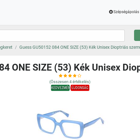
Szépségápolás 
gkeret
Guess GU50152 084 ONE SIZE (53) Kék Unisex Dioptriás sze
4 ONE SIZE (53) Kék Unisex Dio
(Összesen
4
értékelés)
KEDVEZMÉNY
ÚJDONSÁG