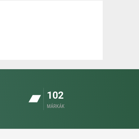
102
MÁRKÁK