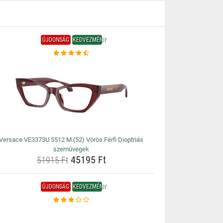
ÚJDONSÁG
KEDVEZMÉNY
Versace VE3373U 5512 M (52) Vörös Férfi Dioptriás
szemüvegek
45195 Ft
51915 Ft
ÚJDONSÁG
KEDVEZMÉNY