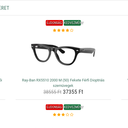
ERET
ÚJDONSÁG
KEDVEZMÉNY
ői
Ray-Ban RX5510 2000 M (50) Fekete Férfi Dioptriás
szemüvegek
37355 Ft
38555 Ft
ÚJDONSÁG
KEDVEZMÉNY