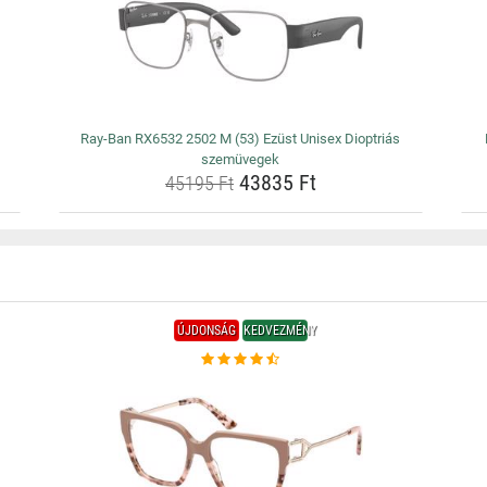
Ray-Ban RX6532 2502 M (53) Ezüst Unisex Dioptriás
szemüvegek
43835 Ft
45195 Ft
ÚJDONSÁG
KEDVEZMÉNY