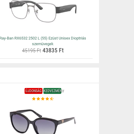
Ray-Ban RX6532 2502 L (55) Ezüst Unisex Dioptriás
szemüvegek
43835 Ft
45195 Ft
ÚJDONSÁG
KEDVEZMÉNY