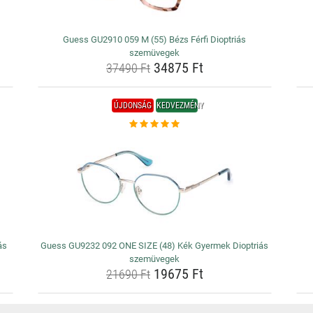
Guess GU2910 059 M (55) Bézs Férfi Dioptriás
szemüvegek
34875 Ft
37490 Ft
ÚJDONSÁG
KEDVEZMÉNY
ás
Guess GU9232 092 ONE SIZE (48) Kék Gyermek Dioptriás
szemüvegek
19675 Ft
21690 Ft