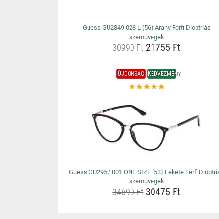
Guess GU2849 028 L (56) Arany Férfi Dioptriás
szemüvegek
21755 Ft
30990 Ft
ÚJDONSÁG
KEDVEZMÉNY
Guess GU2957 001 ONE SIZE (53) Fekete Férfi Dioptri
szemüvegek
30475 Ft
34690 Ft