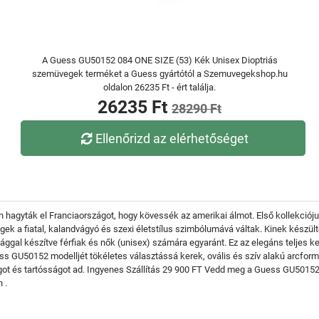
A Guess GU50152 084 ONE SIZE (53) Kék Unisex Dioptriás
szemüvegek terméket a Guess gyártótól a Szemuvegekshop.hu
oldalon 26235 Ft - ért találja.
26235 Ft
28290 Ft
Ellenőrizd az elérhetőséget
hagyták el Franciaországot, hogy kövessék az amerikai álmot. Első kollekciójuk 
gek a fiatal, kalandvágyó és szexi életstílus szimbólumává váltak. Kinek kész
ággal készítve férfiak és nők (unisex) számára egyaránt. Ez az elegáns teljes 
Guess GU50152 modelljét tökéletes választássá kerek, ovális és szív alakú arcfo
t és tartósságot ad. Ingyenes Szállítás 29 900 FT Vedd meg a Guess GU50152 0
 .