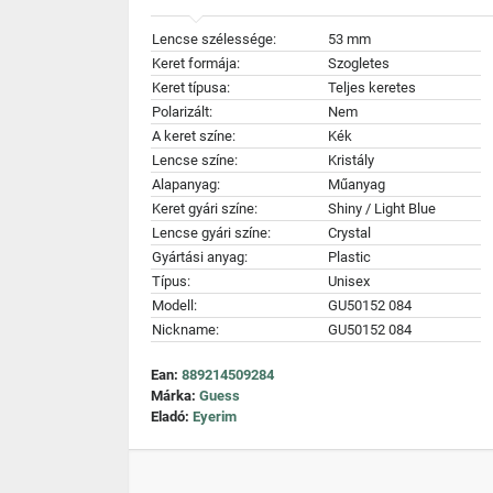
Lencse szélessége:
53 mm
Keret formája:
Szogletes
Keret típusa:
Teljes keretes
Polarizált:
Nem
A keret színe:
Kék
Lencse színe:
Kristály
Alapanyag:
Műanyag
Keret gyári színe:
Shiny / Light Blue
Lencse gyári színe:
Crystal
Gyártási anyag:
Plastic
Típus:
Unisex
Modell:
GU50152 084
Nickname:
GU50152 084
Ean:
889214509284
Márka:
Guess
Eladó:
Eyerim