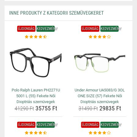
INNE PRODUKTY Z KATEGORII SZEMÜVEGKERET
ÚJDONSÁG
KEDVEZMÉNY
ÚJDONSÁG
KEDVEZMÉNY
Polo Ralph Lauren PH2271U
Under Armour UA5083/G 3OL
5001 L (55) Fekete Női
ONE SIZE (57) Fekete Női
Dioptriás szemüvegek
Dioptriás szemüvegek
35755 Ft
29835 Ft
41290 Ft
31490 Ft
ÚJDONSÁG
KEDVEZMÉNY
ÚJDONSÁG
KEDVEZMÉNY