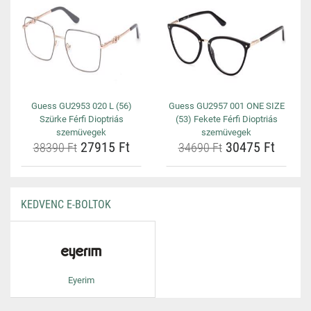
Guess GU2953 020 L (56)
Guess GU2957 001 ONE SIZE
Szürke Férfi Dioptriás
(53) Fekete Férfi Dioptriás
szemüvegek
szemüvegek
27915 Ft
30475 Ft
38390 Ft
34690 Ft
KEDVENC E-BOLTOK
Eyerim