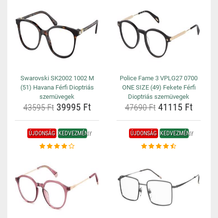
Swarovski SK2002 1002 M
Police Fame 3 VPLG27 0700
(51) Havana Férfi Dioptriás
ONE SIZE (49) Fekete Férfi
szemüvegek
Dioptriás szemüvegek
39995 Ft
41115 Ft
43595 Ft
47690 Ft
ÚJDONSÁG
KEDVEZMÉNY
ÚJDONSÁG
KEDVEZMÉNY