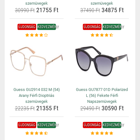
szemüvegek
szemüvegek
21755 Ft
34875 Ft
30990 Ft
37490 Ft
ÚJDONSÁG
KEDVEZMÉNY
ÚJDONSÁG
KEDVEZMÉNY
Guess GU2914 032 M (54)
Guess GU7877 01D Polarized
Arany Férfi Dioptriás
L (56) Fekete Férfi
szemüvegek
Napszemüvegek
21355 Ft
30590 Ft
22235 Ft
29490 Ft
ÚJDONSÁG
KEDVEZMÉNY
ÚJDONSÁG
KEDVEZMÉNY