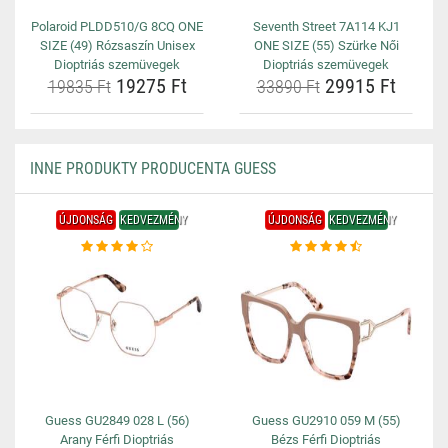
Polaroid PLDD510/G 8CQ ONE
Seventh Street 7A114 KJ1
SIZE (49) Rózsaszín Unisex
ONE SIZE (55) Szürke Női
Dioptriás szemüvegek
Dioptriás szemüvegek
19275 Ft
29915 Ft
19835 Ft
33890 Ft
INNE PRODUKTY PRODUCENTA GUESS
ÚJDONSÁG
KEDVEZMÉNY
ÚJDONSÁG
KEDVEZMÉNY
Guess GU2849 028 L (56)
Guess GU2910 059 M (55)
Arany Férfi Dioptriás
Bézs Férfi Dioptriás