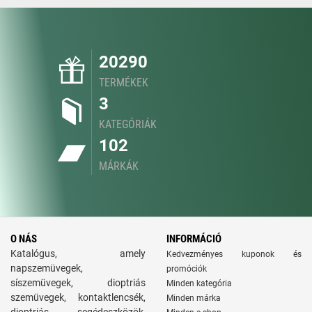
20290
TERMÉKEK
3
KATEGÓRIÁK
102
MÁRKÁK
O NÁS
INFORMÁCIÓ
Katalógus, amely
Kedvezményes kuponok és
napszemüvegek,
promóciók
síszemüvegek, dioptriás
Minden kategória
szemüvegek, kontaktlencsék,
Minden márka