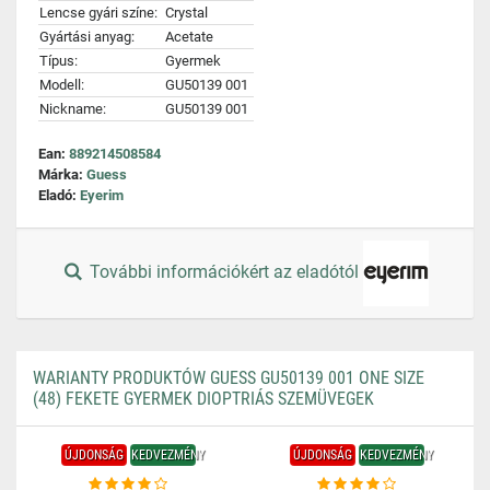
Lencse gyári színe:
Crystal
Gyártási anyag:
Acetate
Típus:
Gyermek
Modell:
GU50139 001
Nickname:
GU50139 001
Ean:
889214508584
Márka:
Guess
Eladó:
Eyerim
További információkért az eladótól
WARIANTY PRODUKTÓW GUESS GU50139 001 ONE SIZE
(48) FEKETE GYERMEK DIOPTRIÁS SZEMÜVEGEK
ÚJDONSÁG
KEDVEZMÉNY
ÚJDONSÁG
KEDVEZMÉNY