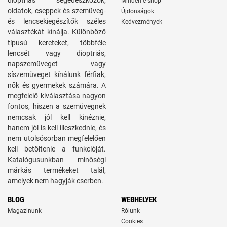
dioptriás segédeszközök,
Minden e-shop
oldatok, cseppek és szemüveg-
Újdonságok
és lencsekiegészítők széles
Kedvezmények
választékát kínálja. Különböző
típusú kereteket, többféle
lencsét vagy dioptriás,
napszemüveget vagy
síszemüveget kínálunk férfiak,
nők és gyermekek számára. A
megfelelő kiválasztása nagyon
fontos, hiszen a szemüvegnek
nemcsak jól kell kinéznie,
hanem jól is kell illeszkednie, és
nem utolsósorban megfelelően
kell betöltenie a funkcióját.
Katalógusunkban minőségi
márkás termékeket talál,
amelyek nem hagyják cserben.
BLOG
WEBHELYEK
Magazinunk
Rólunk
Cookies