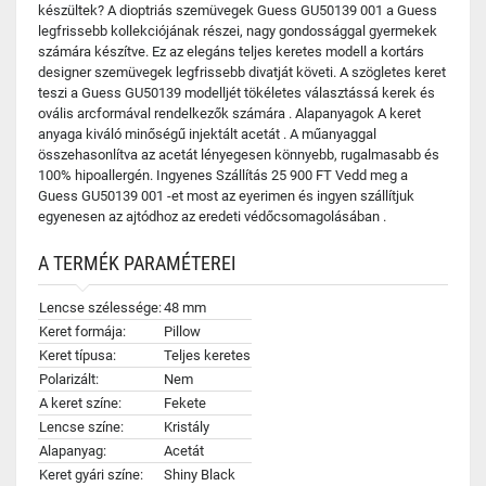
készültek? A dioptriás szemüvegek Guess GU50139 001 a Guess
legfrissebb kollekciójának részei, nagy gondossággal gyermekek
számára készítve. Ez az elegáns teljes keretes modell a kortárs
designer szemüvegek legfrissebb divatját követi. A szögletes keret
teszi a Guess GU50139 modelljét tökéletes választássá kerek és
ovális arcformával rendelkezők számára . Alapanyagok A keret
anyaga kiváló minőségű injektált acetát . A műanyaggal
összehasonlítva az acetát lényegesen könnyebb, rugalmasabb és
100% hipoallergén. Ingyenes Szállítás 25 900 FT Vedd meg a
Guess GU50139 001 -et most az eyerimen és ingyen szállítjuk
egyenesen az ajtódhoz az eredeti védőcsomagolásában .
A TERMÉK PARAMÉTEREI
Lencse szélessége:
48 mm
Keret formája:
Pillow
Keret típusa:
Teljes keretes
Polarizált:
Nem
A keret színe:
Fekete
Lencse színe:
Kristály
Alapanyag:
Acetát
Keret gyári színe:
Shiny Black