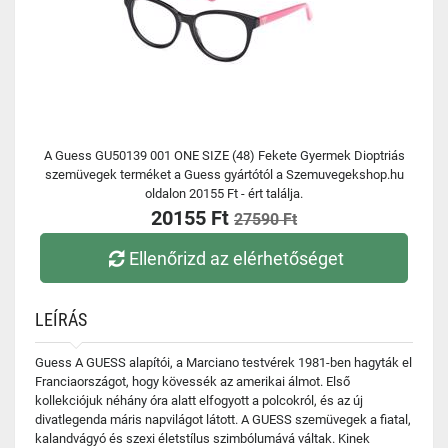
A Guess GU50139 001 ONE SIZE (48) Fekete Gyermek Dioptriás
szemüvegek terméket a Guess gyártótól a Szemuvegekshop.hu
oldalon 20155 Ft - ért találja.
20155 Ft
27590 Ft
Ellenőrizd az elérhetőséget
LEÍRÁS
Guess A GUESS alapítói, a Marciano testvérek 1981-ben hagyták el
Franciaországot, hogy kövessék az amerikai álmot. Első
kollekciójuk néhány óra alatt elfogyott a polcokról, és az új
divatlegenda máris napvilágot látott. A GUESS szemüvegek a fiatal,
kalandvágyó és szexi életstílus szimbólumává váltak. Kinek