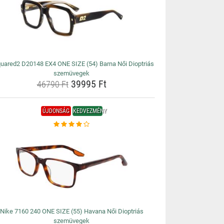
uared2 D20148 EX4 ONE SIZE (54) Barna Női Dioptriás
szemüvegek
39995 Ft
46790 Ft
ÚJDONSÁG
KEDVEZMÉNY
Nike 7160 240 ONE SIZE (55) Havana Női Dioptriás
szemüvegek