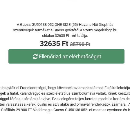
A Guess GU50138 052 ONE SIZE (55) Havana Női Dioptriás
szemüvegek terméket a Guess gyártótól a Szemuvegekshop.hu
oldalon 32635 Ft - ért találja.
32635 Ft
35790 Ft
Ellenőrizd az elérhetőséget
hagyták el Franciaországot, hogy kövessék az amerikai álmot. Első kollekciójuk 
gek a fiatal, kalandvágyó és szexi életstílus szimbólumává váltak. Kinek kész
ggal férfiak számára készítve. Ez az elegáns teljes keretes modell a kortárs de
tes választássá kerek, ovális és szív alakú arcformával rendelkezők számára 
 Szállítás 29 900 FT Vedd meg a Guess GU50138 052 -et most az eyerimen és ing