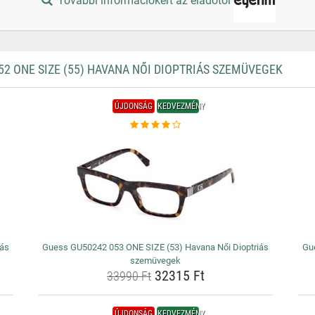
További információkért az eladótól
 ONE SIZE (55) HAVANA NŐI DIOPTRIÁS SZEMÜVEGEK
ÚJDONSÁG
KEDVEZMÉNY
iás
Guess GU50242 053 ONE SIZE (53) Havana Női Dioptriás
Gu
szemüvegek
32315 Ft
33990 Ft
ÚJDONSÁG
KEDVEZMÉNY