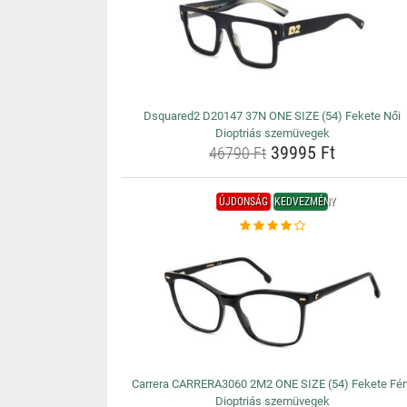
Dsquared2 D20147 37N ONE SIZE (54) Fekete Női
Dioptriás szemüvegek
39995 Ft
46790 Ft
ÚJDONSÁG
KEDVEZMÉNY
Carrera CARRERA3060 2M2 ONE SIZE (54) Fekete Fér
Dioptriás szemüvegek