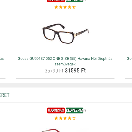
iás
Guess GU50137 052 ONE SIZE (55) Havana Női Dioptriás
Gu
szemüvegek
31595 Ft
35790 Ft
ERET
ÚJDONSÁG
KEDVEZMÉNY