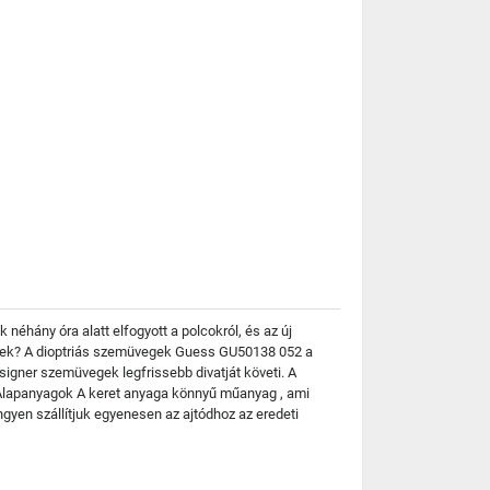
néhány óra alatt elfogyott a polcokról, és az új
ültek? A dioptriás szemüvegek Guess GU50138 052 a
signer szemüvegek legfrissebb divatját követi. A
. Alapanyagok A keret anyaga könnyű műanyag , ami
yen szállítjuk egyenesen az ajtódhoz az eredeti