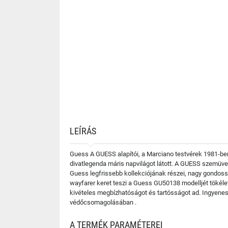
LEÍRÁS
Guess A GUESS alapítói, a Marciano testvérek 1981-ben 
divatlegenda máris napvilágot látott. A GUESS szemüve
Guess legfrissebb kollekciójának részei, nagy gondossá
wayfarer keret teszi a Guess GU50138 modelljét tökéle
kivételes megbízhatóságot és tartósságot ad. Ingyenes
védőcsomagolásában .
A TERMÉK PARAMÉTEREI