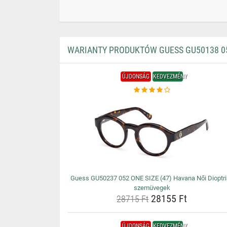
WARIANTY PRODUKTÓW GUESS GU50138 052
ÚJDONSÁG
KEDVEZMÉNY
Guess GU50237 052 ONE SIZE (47) Havana Női Dioptr
szemüvegek
28155 Ft
28715 Ft
ÚJDONSÁG
KEDVEZMÉNY