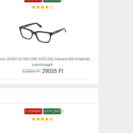
ess GU50132 052 ONE SIZE (54) Havana Női Dioptriás
szemüvegek
29035 Ft
32890 Ft
ÚJDONSÁG
KEDVEZMÉNY