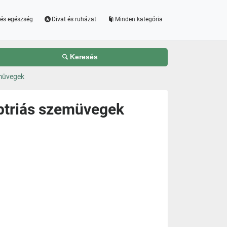
és egészség
Divat és ruházat
Minden kategória
Keresés
müvegek
ptriás szemüvegek