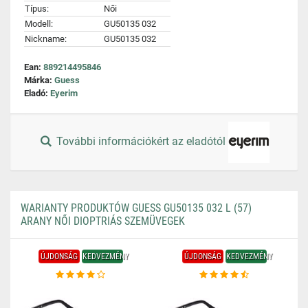
Típus:
Női
Modell:
GU50135 032
Nickname:
GU50135 032
Ean:
889214495846
Márka:
Guess
Eladó:
Eyerim
További információkért az eladótól
WARIANTY PRODUKTÓW GUESS GU50135 032 L (57)
ARANY NŐI DIOPTRIÁS SZEMÜVEGEK
ÚJDONSÁG
KEDVEZMÉNY
ÚJDONSÁG
KEDVEZMÉNY