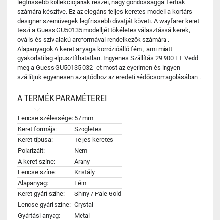
legfrissebb kollekciójának részei, nagy gondossággal férfiak
számára készítve. Ez az elegáns teljes keretes modell a kortárs
designer szemüvegek legfrissebb divatját követi. A wayfarer keret
teszi a Guess GU50135 modelljét tökéletes választássá kerek,
ovális és szív alakú arcformával rendelkezők számára .
Alapanyagok A keret anyaga korrózióálló fém , ami miatt
gyakorlatilag elpusztíthatatlan. Ingyenes Szállítás 29 900 FT Vedd
meg a Guess GU50135 032 -et most az eyerimen és ingyen
szállítjuk egyenesen az ajtódhoz az eredeti védőcsomagolásában .
A TERMÉK PARAMÉTEREI
Lencse szélessége:
57 mm
Keret formája:
Szogletes
Keret típusa:
Teljes keretes
Polarizált:
Nem
A keret színe:
Arany
Lencse színe:
Kristály
Alapanyag:
Fém
Keret gyári színe:
Shiny / Pale Gold
Lencse gyári színe:
Crystal
Gyártási anyag:
Metal