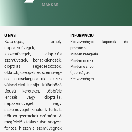
MÁRKÁK
O NÁS
INFORMÁCIÓ
Katalógus, amely
Kedvezményes kuponok és
napszemüvegek,
promóciók
síszemüvegek, dioptriás
Minden kategória
szemüvegek, kontaktlencsék,
Minden márka
dioptriás segédeszközök,
Minden e-shop
oldatok, cseppek és szemüveg-
Újdonságok
és lencsekiegészítők széles
Kedvezmények
választékát kínálja. Különböző
típusú kereteket, többféle
lencsét vagy dioptriás,
napszemüveget vagy
síszemüveget kínálunk férfiak,
nők és gyermekek számára. A
megfelelő kiválasztása nagyon
fontos, hiszen a szemüvegnek