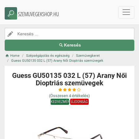
SZEMUVEGEKSHOP.HU
Keresés
Home
Szépségápolás és egészség
Szemüvegkeret
Guess GU50135 032 L (57) Arany Női Dioptriás szemüvegek
Guess GU50135 032 L (57) Arany Női
Dioptriás szemüvegek
(Összesen
4
értékelés)
KEDVEZMÉNY
ÚJDONSÁG