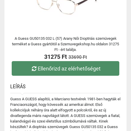
A Guess GU50135 032 L (57) Arany Női Dioptriás szemüvegek
terméket a Guess gyártótól a Szemuvegekshop.hu oldalon 31275
Ft - ért találja.
31275 Ft
33690 Ft
Ellenőrizd az elérhetőséget
LEÍRÁS
Guess A GUESS alapítói, a Marciano testvérek 1981-ben hagyták el
Franciaországot, hogy kövessék az amerikai álmot. Első
kollekciójuk néhány óra alatt elfogyott a polcokról, és az új
divatlegenda máris napvilágot látott. A GUESS szemüvegek a fiatal,
kalandvágyó és szexi életstílus szimbólumává váltak. Kinek
készültek? A dioptriás szemüvegek Guess GU50135 032 a Guess