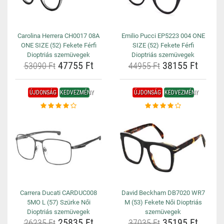
Carolina Herrera CH0017 08A
Emilio Pucci EP5223 004 ONE
ONE SIZE (52) Fekete Férfi
SIZE (52) Fekete Férfi
Dioptriás szemüvegek
Dioptriás szemüvegek
47755 Ft
38155 Ft
53090 Ft
44955 Ft
ÚJDONSÁG
KEDVEZMÉNY
ÚJDONSÁG
KEDVEZMÉNY
Carrera Ducati CARDUC008
David Beckham DB7020 WR7
5MO L (57) Szürke Női
M (53) Fekete Női Dioptriás
Dioptriás szemüvegek
szemüvegek
25835 Ft
35195 Ft
26235 Ft
37035 Ft