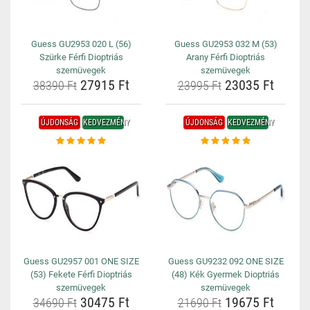
Guess GU2953 020 L (56)
Guess GU2953 032 M (53)
Szürke Férfi Dioptriás
Arany Férfi Dioptriás
szemüvegek
szemüvegek
27915 Ft
23035 Ft
38390 Ft
23995 Ft
ÚJDONSÁG
KEDVEZMÉNY
ÚJDONSÁG
KEDVEZMÉNY
Guess GU2957 001 ONE SIZE
Guess GU9232 092 ONE SIZE
(53) Fekete Férfi Dioptriás
(48) Kék Gyermek Dioptriás
szemüvegek
szemüvegek
30475 Ft
19675 Ft
34690 Ft
21690 Ft