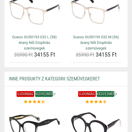
Guess GU50193 032 L (58)
Guess GU50193 032 M (56)
Arany Női Dioptriás
Arany Női Dioptriás
szemüvegek
szemüvegek
34155 Ft
34155 Ft
35990 Ft
35990 Ft
INNE PRODUKTY Z KATEGORII SZEMÜVEGKERET
ÚJDONSÁG
KEDVEZMÉNY
ÚJDONSÁG
KEDVEZMÉNY