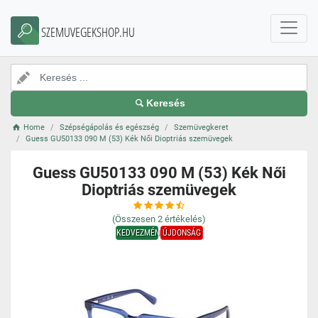
SZEMUVEGEKSHOP.HU
Keresés
Home
Szépségápolás és egészség
Szemüvegkeret
Guess GU50133 090 M (53) Kék Női Dioptriás szemüvegek
Guess GU50133 090 M (53) Kék Női
Dioptriás szemüvegek
(Összesen
2
értékelés)
KEDVEZMÉNY
ÚJDONSÁG