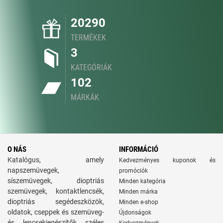
20290
TERMÉKEK
3
KATEGÓRIÁK
102
MÁRKÁK
O NÁS
INFORMÁCIÓ
Katalógus, amely
Kedvezményes kuponok és
napszemüvegek,
promóciók
síszemüvegek, dioptriás
Minden kategória
szemüvegek, kontaktlencsék,
Minden márka
dioptriás segédeszközök,
Minden e-shop
oldatok, cseppek és szemüveg-
Újdonságok
és lencsekiegészítők széles