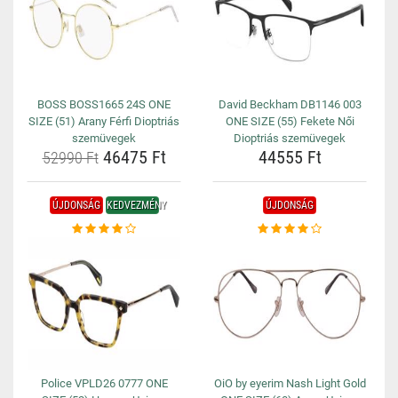
BOSS BOSS1665 24S ONE
David Beckham DB1146 003
SIZE (51) Arany Férfi Dioptriás
ONE SIZE (55) Fekete Női
szemüvegek
Dioptriás szemüvegek
46475 Ft
44555 Ft
52990 Ft
ÚJDONSÁG
KEDVEZMÉNY
ÚJDONSÁG
Police VPLD26 0777 ONE
OiO by eyerim Nash Light Gold