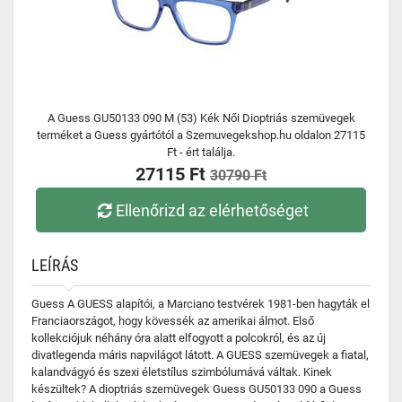
A Guess GU50133 090 M (53) Kék Női Dioptriás szemüvegek
terméket a Guess gyártótól a Szemuvegekshop.hu oldalon 27115
Ft - ért találja.
27115 Ft
30790 Ft
Ellenőrizd az elérhetőséget
LEÍRÁS
Guess A GUESS alapítói, a Marciano testvérek 1981-ben hagyták el
Franciaországot, hogy kövessék az amerikai álmot. Első
kollekciójuk néhány óra alatt elfogyott a polcokról, és az új
divatlegenda máris napvilágot látott. A GUESS szemüvegek a fiatal,
kalandvágyó és szexi életstílus szimbólumává váltak. Kinek
készültek? A dioptriás szemüvegek Guess GU50133 090 a Guess