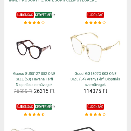
ÚJDONSÁG
KEDVEZMÉNY
ÚJDONSÁG
Guess GU50127 052 ONE
Gucci GG1807O 003 ONE
SIZE (53) Havana Férfi
SIZE (54) Arany Férfi Dioptriás
Dioptriás szemüvegek
szemüvegek
26315 Ft
114075 Ft
26555 Ft
ÚJDONSÁG
KEDVEZMÉNY
ÚJDONSÁG