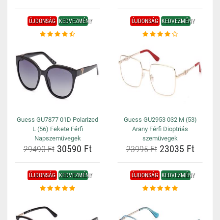
ÚJDONSÁG
KEDVEZMÉNY
ÚJDONSÁG
KEDVEZMÉNY
Guess GU7877 01D Polarized
Guess GU2953 032 M (53)
L (56) Fekete Férfi
Arany Férfi Dioptriás
Napszemüvegek
szemüvegek
30590 Ft
23035 Ft
29490 Ft
23995 Ft
ÚJDONSÁG
KEDVEZMÉNY
ÚJDONSÁG
KEDVEZMÉNY