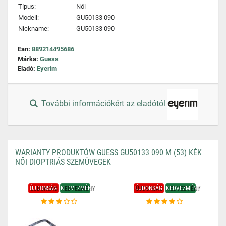
Típus:
Női
Modell:
GU50133 090
Nickname:
GU50133 090
Ean:
889214495686
Márka:
Guess
Eladó:
Eyerim
További információkért az eladótól
WARIANTY PRODUKTÓW GUESS GU50133 090 M (53) KÉK
NŐI DIOPTRIÁS SZEMÜVEGEK
ÚJDONSÁG
KEDVEZMÉNY
ÚJDONSÁG
KEDVEZMÉNY