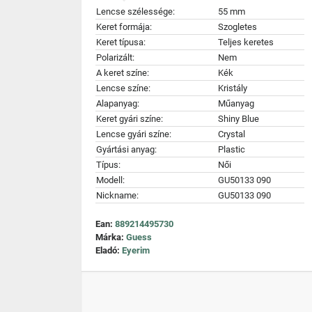
Lencse szélessége:
55 mm
Keret formája:
Szogletes
Keret típusa:
Teljes keretes
Polarizált:
Nem
A keret színe:
Kék
Lencse színe:
Kristály
Alapanyag:
Műanyag
Keret gyári színe:
Shiny Blue
Lencse gyári színe:
Crystal
Gyártási anyag:
Plastic
Típus:
Női
Modell:
GU50133 090
Nickname:
GU50133 090
Ean:
889214495730
Márka:
Guess
Eladó:
Eyerim