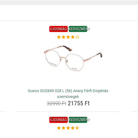
ÚJDONSÁG
KEDVEZMÉNY
Guess GU2849 028 L (56) Arany Férfi Dioptriás
szemüvegek
21755 Ft
30990 Ft
ÚJDONSÁG
KEDVEZMÉNY