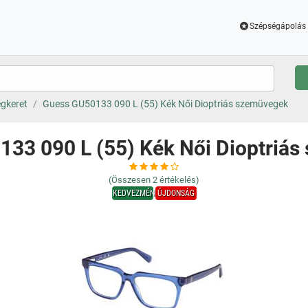
Szépségápolás 
gkeret
Guess GU50133 090 L (55) Kék Női Dioptriás szemüvegek
33 090 L (55) Kék Női Dioptriá
(Összesen
2
értékelés)
KEDVEZMÉNY
ÚJDONSÁG