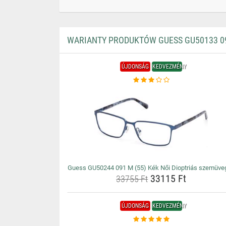
WARIANTY PRODUKTÓW GUESS GU50133 090
ÚJDONSÁG
KEDVEZMÉNY
Guess GU50244 091 M (55) Kék Női Dioptriás szemüve
33115 Ft
33755 Ft
ÚJDONSÁG
KEDVEZMÉNY