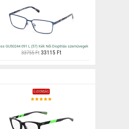
ss GU50244 091 L (57) Kék Női Dioptriás szemüvegek
33115 Ft
33755 Ft
ÚJDONSÁG