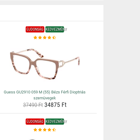
ÚJDONSÁG
KEDVEZMÉNY
Guess GU2910 059 M (55) Bézs Férfi Dioptriás
szemüvegek
34875 Ft
37490 Ft
ÚJDONSÁG
KEDVEZMÉNY