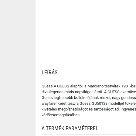
LEÍRÁS
Guess A GUESS alapítói, a Marciano testvérek 1981-ben 
divatlegenda máris napvilágot látott. A GUESS szemüve
Guess legfrissebb kollekciójának részei, nagy gondossá
wayfarer keret teszi a Guess GU50133 modelljét tökéle
kivételes megbízhatóságot és tartósságot ad. Ingyenes
védőcsomagolásában .
A TERMÉK PARAMÉTEREI