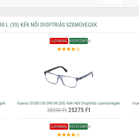
 L (55) KÉK NŐI DIOPTRIÁS SZEMÜVEGEK
ÚJDONSÁG
KEDVEZMÉNY
gek
Guess GU50130 090 M (55) Kék Női Dioptriás szemüvegek
Gue
25275 Ft
28590 Ft
ÚJDONSÁG
KEDVEZMÉNY