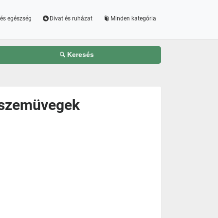
és egészség
Divat és ruházat
Minden kategória
Keresés
s szemüvegek