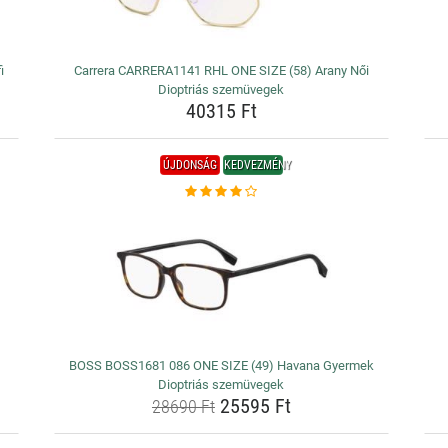
i
Carrera CARRERA1141 RHL ONE SIZE (58) Arany Női
Dioptriás szemüvegek
40315 Ft
ÚJDONSÁG
KEDVEZMÉNY
BOSS BOSS1681 086 ONE SIZE (49) Havana Gyermek
Dioptriás szemüvegek
25595 Ft
28690 Ft