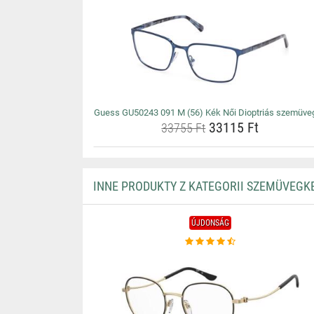
Guess GU50243 091 M (56) Kék Női Dioptriás szemüve
33115 Ft
33755 Ft
INNE PRODUKTY Z KATEGORII SZEMÜVEGK
ÚJDONSÁG