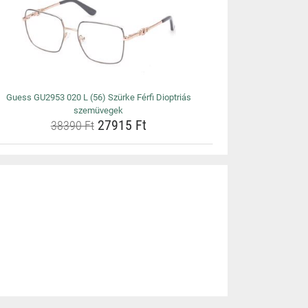
Guess GU2953 020 L (56) Szürke Férfi Dioptriás
szemüvegek
27915 Ft
38390 Ft