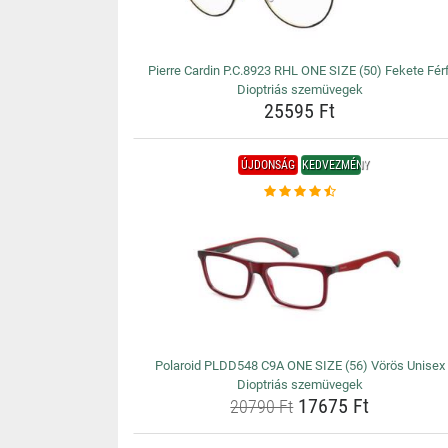
Pierre Cardin P.C.8923 RHL ONE SIZE (50) Fekete Férf
Dioptriás szemüvegek
25595 Ft
ÚJDONSÁG
KEDVEZMÉNY
Polaroid PLDD548 C9A ONE SIZE (56) Vörös Unisex
Dioptriás szemüvegek
17675 Ft
20790 Ft