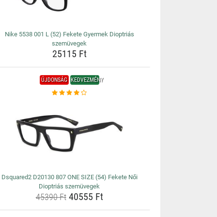
Nike 5538 001 L (52) Fekete Gyermek Dioptriás
szemüvegek
25115 Ft
ÚJDONSÁG
KEDVEZMÉNY
Dsquared2 D20130 807 ONE SIZE (54) Fekete Női
Dioptriás szemüvegek
40555 Ft
45390 Ft