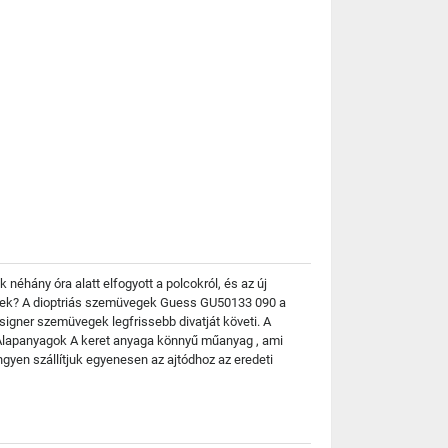
néhány óra alatt elfogyott a polcokról, és az új
ültek? A dioptriás szemüvegek Guess GU50133 090 a
signer szemüvegek legfrissebb divatját követi. A
. Alapanyagok A keret anyaga könnyű műanyag , ami
yen szállítjuk egyenesen az ajtódhoz az eredeti