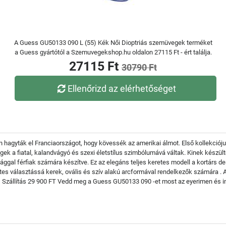
A Guess GU50133 090 L (55) Kék Női Dioptriás szemüvegek terméket
a Guess gyártótól a Szemuvegekshop.hu oldalon 27115 Ft - ért találja.
27115 Ft
30790 Ft
Ellenőrizd az elérhetőséget
hagyták el Franciaországot, hogy kövessék az amerikai álmot. Első kollekciójuk 
gek a fiatal, kalandvágyó és szexi életstílus szimbólumává váltak. Kinek kész
ggal férfiak számára készítve. Ez az elegáns teljes keretes modell a kortárs de
tes választássá kerek, ovális és szív alakú arcformával rendelkezők számára 
 Szállítás 29 900 FT Vedd meg a Guess GU50133 090 -et most az eyerimen és ing