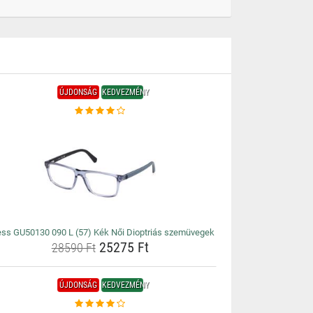
ÚJDONSÁG
KEDVEZMÉNY
ss GU50130 090 L (57) Kék Női Dioptriás szemüvegek
25275 Ft
28590 Ft
ÚJDONSÁG
KEDVEZMÉNY