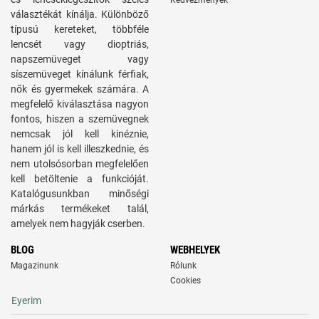
Kedvezmények
választékát kínálja. Különböző
típusú kereteket, többféle
lencsét vagy dioptriás,
napszemüveget vagy
síszemüveget kínálunk férfiak,
nők és gyermekek számára. A
megfelelő kiválasztása nagyon
fontos, hiszen a szemüvegnek
nemcsak jól kell kinéznie,
hanem jól is kell illeszkednie, és
nem utolsósorban megfelelően
kell betöltenie a funkcióját.
Katalógusunkban minőségi
márkás termékeket talál,
amelyek nem hagyják cserben.
BLOG
WEBHELYEK
Magazinunk
Rólunk
Cookies
Eyerim