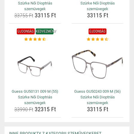
Szürke Női Dioptriás
Szürke Női Dioptriás
szemüvegek
szemüvegek
33115 Ft
33115 Ft
33755 Ft
ÚJDONSÁG
KEDVEZMÉNY
ÚJDONSÁG
Guess GU50131 009 M (55)
Guess GU50243 009 M (56)
Szürke Női Dioptriás
Szürke Női Dioptriás
szemüvegek
szemüvegek
32315 Ft
33115 Ft
33990 Ft
INNE PRODUKTY Z KATEGORII SZEMÜVEGKERET