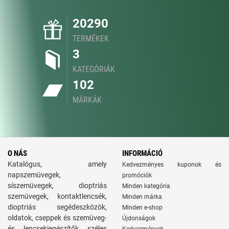
20290
TERMÉKEK
3
KATEGÓRIÁK
102
MÁRKÁK
O NÁS
INFORMÁCIÓ
Katalógus, amely
Kedvezményes kuponok és
napszemüvegek,
promóciók
síszemüvegek, dioptriás
Minden kategória
szemüvegek, kontaktlencsék,
Minden márka
dioptriás segédeszközök,
Minden e-shop
oldatok, cseppek és szemüveg-
Újdonságok
és lencsekiegészítők széles