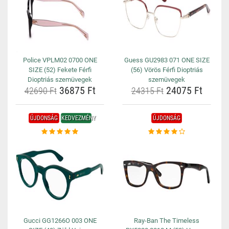
Police VPLM02 0700 ONE
Guess GU2983 071 ONE SIZE
SIZE (52) Fekete Férfi
(56) Vörös Férfi Dioptriás
Dioptriás szemüvegek
szemüvegek
36875 Ft
24075 Ft
42690 Ft
24315 Ft
ÚJDONSÁG
KEDVEZMÉNY
ÚJDONSÁG
Gucci GG1266O 003 ONE
Ray-Ban The Timeless