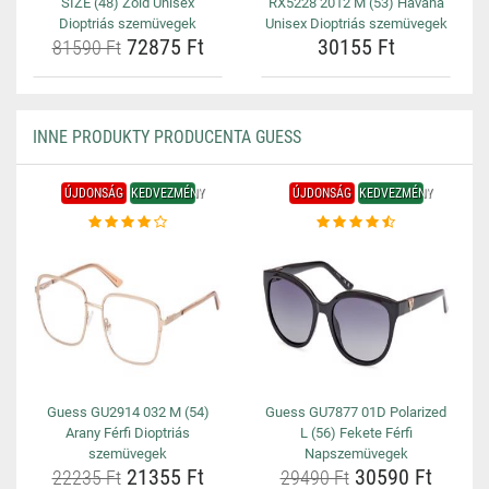
SIZE (48) Zöld Unisex
RX5228 2012 M (53) Havana
Dioptriás szemüvegek
Unisex Dioptriás szemüvegek
72875 Ft
30155 Ft
81590 Ft
INNE PRODUKTY PRODUCENTA GUESS
ÚJDONSÁG
KEDVEZMÉNY
ÚJDONSÁG
KEDVEZMÉNY
Guess GU2914 032 M (54)
Guess GU7877 01D Polarized
Arany Férfi Dioptriás
L (56) Fekete Férfi
szemüvegek
Napszemüvegek
21355 Ft
30590 Ft
22235 Ft
29490 Ft