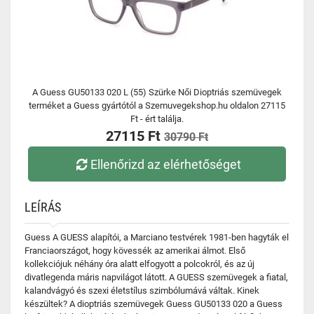
A Guess GU50133 020 L (55) Szürke Női Dioptriás szemüvegek
terméket a Guess gyártótól a Szemuvegekshop.hu oldalon 27115
Ft - ért találja.
27115 Ft
30790 Ft
Ellenőrizd az elérhetőséget
LEÍRÁS
Guess A GUESS alapítói, a Marciano testvérek 1981-ben hagyták el
Franciaországot, hogy kövessék az amerikai álmot. Első
kollekciójuk néhány óra alatt elfogyott a polcokról, és az új
divatlegenda máris napvilágot látott. A GUESS szemüvegek a fiatal,
kalandvágyó és szexi életstílus szimbólumává váltak. Kinek
készültek? A dioptriás szemüvegek Guess GU50133 020 a Guess