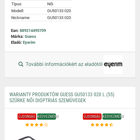
Típus:
Női
Modell:
GU50133 020
Nickname:
GU50133 020
Ean:
889214495709
Márka:
Guess
Eladó:
Eyerim
További információkért az eladótól
WARIANTY PRODUKTÓW GUESS GU50133 020 L (55)
SZÜRKE NŐI DIOPTRIÁS SZEMÜVEGEK
ÚJDONSÁG
KEDVEZMÉNY
ÚJDONSÁG
KEDVEZMÉNY