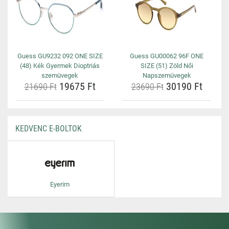
Guess GU9232 092 ONE SIZE
Guess GU00062 96F ONE
(48) Kék Gyermek Dioptriás
SIZE (51) Zöld Női
szemüvegek
Napszemüvegek
19675 Ft
30190 Ft
21690 Ft
23690 Ft
KEDVENC E-BOLTOK
Eyerim