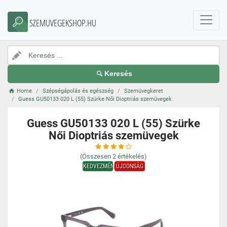
SZEMUVEGEKSHOP.HU
Keresés
Home
Szépségápolás és egészség
Szemüvegkeret
Guess GU50133 020 L (55) Szürke Női Dioptriás szemüvegek
Guess GU50133 020 L (55) Szürke
Női Dioptriás szemüvegek
(Összesen
2
értékelés)
KEDVEZMÉNY
ÚJDONSÁG