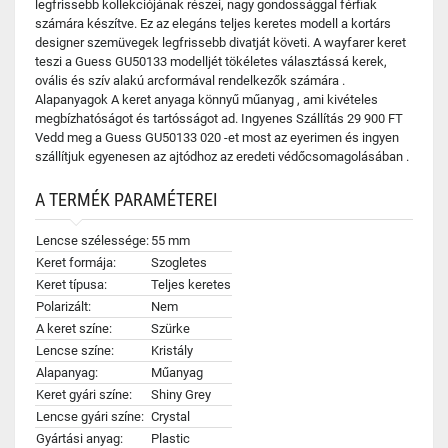
legfrissebb kollekciójának részei, nagy gondossággal férfiak
számára készítve. Ez az elegáns teljes keretes modell a kortárs
designer szemüvegek legfrissebb divatját követi. A wayfarer keret
teszi a Guess GU50133 modelljét tökéletes választássá kerek,
ovális és szív alakú arcformával rendelkezők számára .
Alapanyagok A keret anyaga könnyű műanyag , ami kivételes
megbízhatóságot és tartósságot ad. Ingyenes Szállítás 29 900 FT
Vedd meg a Guess GU50133 020 -et most az eyerimen és ingyen
szállítjuk egyenesen az ajtódhoz az eredeti védőcsomagolásában .
A TERMÉK PARAMÉTEREI
Lencse szélessége:
55 mm
Keret formája:
Szogletes
Keret típusa:
Teljes keretes
Polarizált:
Nem
A keret színe:
Szürke
Lencse színe:
Kristály
Alapanyag:
Műanyag
Keret gyári színe:
Shiny Grey
Lencse gyári színe:
Crystal
Gyártási anyag:
Plastic